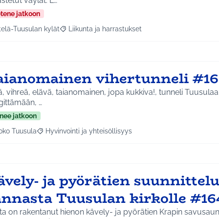
stetut väylät. L…
etene jatkoon
telä-Tuusulan kylät
Liikunta ja harrastukset
a tulokset aihepiirin mukaan: Etelä-Tuusulan kylät
Rajaa tulokset teeman mukaan: Liikunta ja harras
aianomainen vihertunneli #1
ä, vihreä, elävä, taianomainen, jopa kukkiva!, tunneli Tuusul
gittämään, …
nee jatkoon
oko Tuusula
Hyvinvointi ja yhteisöllisyys
aa tulokset aihepiirin mukaan: Koko Tuusula
Rajaa tulokset teeman mukaan: Hyvinvointi ja yhteisöllis
ävely- ja pyörätien suunnittel
annasta Tuusulan kirkolle #16
a on rakentanut hienon kävely- ja pyörätien Krapin savusaun