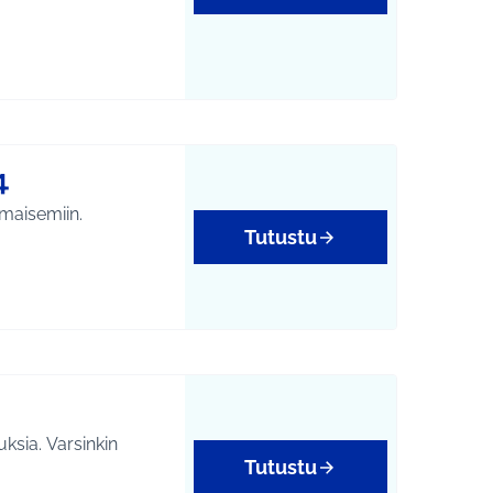
4
smaisemiin.
Tutustu
uksia. Varsinkin
Tutustu