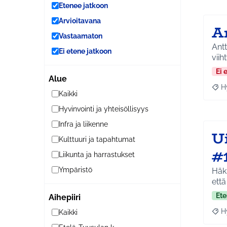
Etenee jatkoon
Arvioitavana
A
Vastaamaton
Antt
Ei etene jatkoon
viih
Ei 
Alue
H
Raja
Kaikki
Hyvinvointi ja yhteisöllisyys
Infra ja liikenne
U
Kulttuuri ja tapahtumat
#
Liikunta ja harrastukset
Ympäristö
Häkl
että
Ete
Aihepiiri
H
Kaikki
Raja