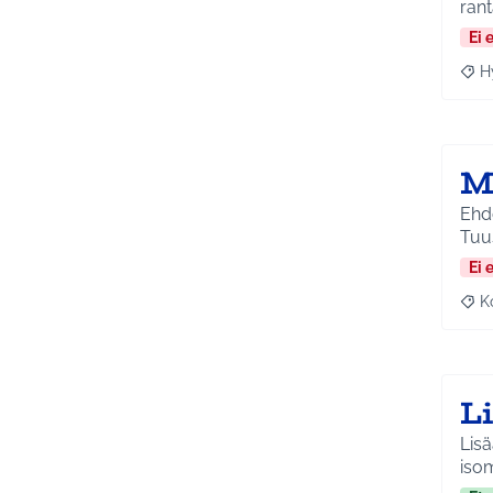
ran
Ei 
H
Raja
M
Ehdo
Tuu
Ei 
K
Raj
Li
Lisä
iso