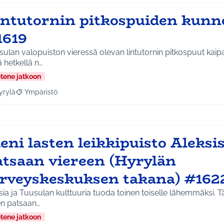
intutornin pitkospuiden kunn
1619
ulan valopuiston vieressä olevan lintutornin pitkospuut kaip
ä hetkellä n…
etene jatkoon
yrylä
Ympäristö
a tulokset aihepiirin mukaan: Hyrylä
Rajaa tulokset teeman mukaan: Ympäristö
eni lasten leikkipuisto Aleksi
atsaan viereen (Hyrylän
erveyskeskuksen takana) #162
ia ja Tuusulan kulttuuria tuoda toinen toiselle lähemmäksi. Tä
en patsaan…
etene jatkoon