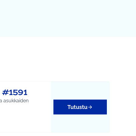
 #1591
 ja asukkaiden
Tutustu