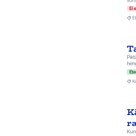
sora
Ei 
E
Raja
T
Pikt
hen
Ete
K
Raj
K
r
Kunt