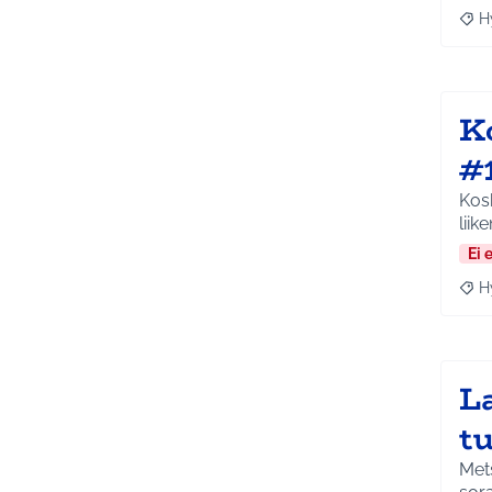
H
Raja
K
#
Kos
liik
Ei 
H
Raja
L
t
Mets