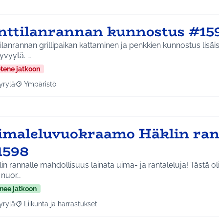
nttilanrannan kunnostus #15
ilanrannan grillipaikan kattaminen ja penkkien kunnostus lisäis
tyvyytä. …
etene jatkoon
yrylä
Ympäristö
a tulokset aihepiirin mukaan: Hyrylä
Rajaa tulokset teeman mukaan: Ympäristö
imaleluvuokraamo Häklin ran
1598
in rannalle mahdollisuus lainata uima- ja rantaleluja! Tästä oli
 nuor…
nee jatkoon
yrylä
Liikunta ja harrastukset
a tulokset aihepiirin mukaan: Hyrylä
Rajaa tulokset teeman mukaan: Liikunta ja harrastukset