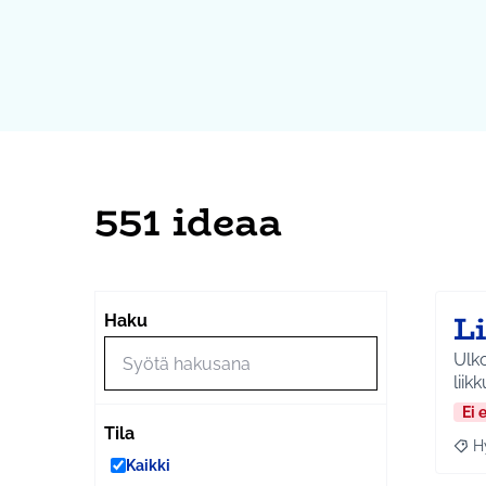
551 ideaa
L
Haku
Ulko
Ei 
Tila
H
Raja
Kaikki