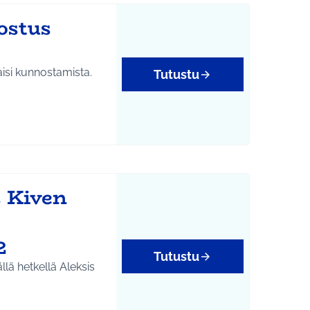
ostus
aisi kunnostamista.
Tutustu
s Kiven
2
Tutustu
llä hetkellä Aleksis