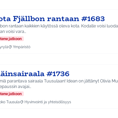
ota Fjällbon rantaan #1683
lbon rantaan kaikkien käytössä oleva kota. Kodalle voisi luo
an voisi vara…
etene jatkoon
yrylä
Ympäristö
a tulokset aihepiirin mukaan: Hyrylä
Rajaa tulokset teeman mukaan: Ympäristö
läinsairaala #1736
parantava sairaala Tuusulaan! Idean on jättänyt Olivia Murupuiston ja
epaussin avajai…
etene jatkoon
oko Tuusula
Hyvinvointi ja yhteisöllisyys
aa tulokset aihepiirin mukaan: Koko Tuusula
Rajaa tulokset teeman mukaan: Hyvinvointi ja yhteisöllis