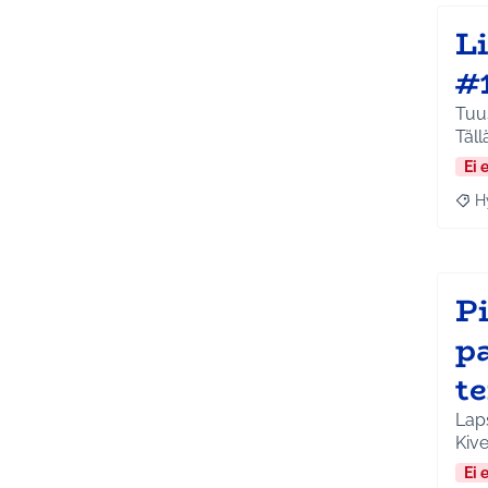
L
#
Tuus
Täll
Ei 
H
Raja
Pi
p
t
Laps
Kiv
Ei 