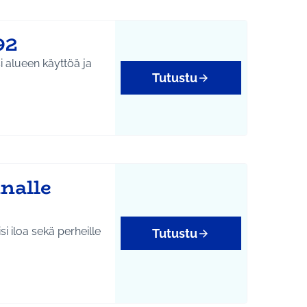
92
i alueen käyttöä ja
Tutustu
nalle
si iloa sekä perheille
Tutustu