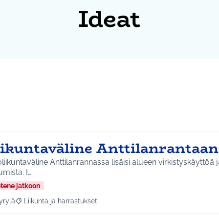
Ideat
iikuntaväline Anttilanrantaan
liikuntaväline Anttilanrannassa lisäisi alueen virkistyskäyttöä
liikkumista. I…
etene jatkoon
yrylä
Liikunta ja harrastukset
a tulokset aihepiirin mukaan: Hyrylä
Rajaa tulokset teeman mukaan: Liikunta ja harrastukset