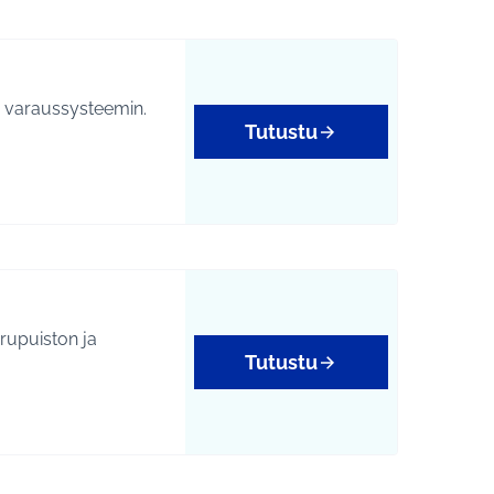
da varaussysteemin.
Tutustu
Tutustu
yys