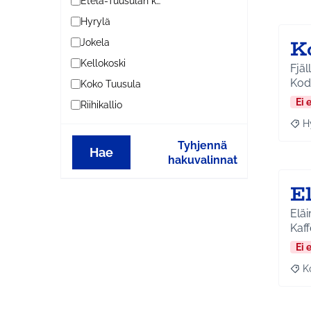
Etelä-Tuusulan kylät
Hyrylä
K
Jokela
Kellokoski
Fjäl
Kod
Koko Tuusula
Ei 
Riihikallio
H
Raja
Tyhjennä
Hae
hakuvalinnat
E
Eläimiä 
Kaff
Ei 
K
Raj