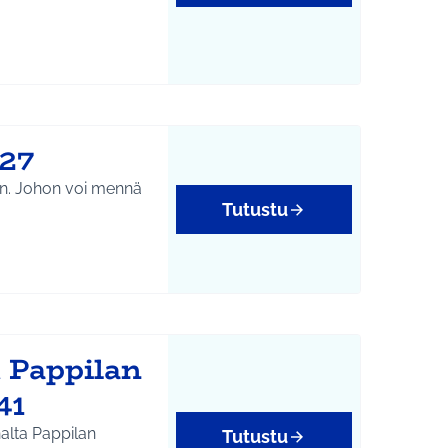
tukset
627
aan. Johon voi mennä
Tutustu
yys
u Pappilan
41
alta Pappilan
Tutustu