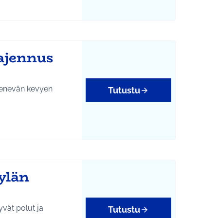
ajennus
menevän kevyen
Tutustu
ylän
yvät polut ja
Tutustu