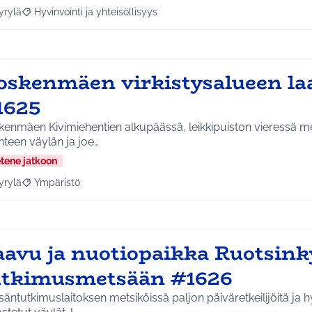
yrylä
Hyvinvointi ja yhteisöllisyys
a tulokset aihepiirin mukaan: Hyrylä
Rajaa tulokset teeman mukaan: Hyvinvointi ja yhteisöllisyys
oskenmäen virkistysalueen la
1625
kenmäen Kivimiehentien alkupäässä, leikkipuiston vieressä 
enteen väylän ja joe…
etene jatkoon
yrylä
Ympäristö
a tulokset aihepiirin mukaan: Hyrylä
Rajaa tulokset teeman mukaan: Ympäristö
aavu ja nuotiopaikka Ruotsink
utkimusmetsään #1626
äntutkimuslaitoksen metsiköissä paljon päiväretkeilijöitä ja h