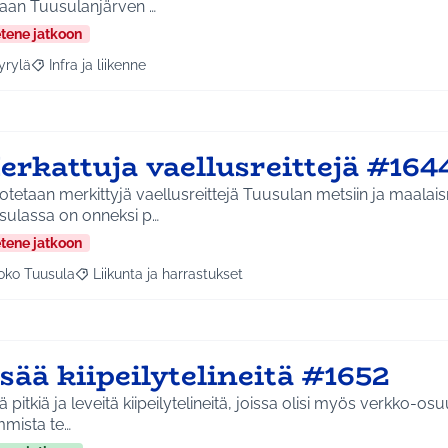
taan Tuusulanjärven …
etene jatkoon
yrylä
Infra ja liikenne
a tulokset aihepiirin mukaan: Hyrylä
Rajaa tulokset teeman mukaan: Infra ja liikenne
erkattuja vaellusreittejä #164
tetaan merkittyjä vaellusreittejä Tuusulan metsiin ja maalai
sulassa on onneksi p…
etene jatkoon
oko Tuusula
Liikunta ja harrastukset
aa tulokset aihepiirin mukaan: Koko Tuusula
Rajaa tulokset teeman mukaan: Liikunta ja harrastukset
sää kiipeilytelineitä #1652
ä pitkiä ja leveitä kiipeilytelineitä, joissa olisi myös verkko-osu
mmista te…