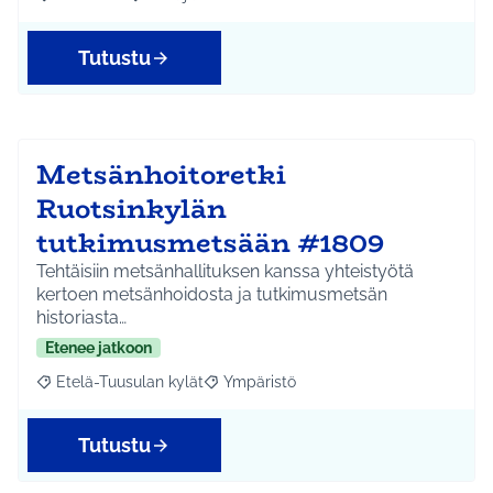
Rajaa tulokset aihepiirin mukaan: Kellokoski
Rajaa tulokset teeman mukaan: Infra ja liikenne
Tutustu
Metsänhoitoretki
Ruotsinkylän
tutkimusmetsään #1809
Tehtäisiin metsänhallituksen kanssa yhteistyötä
kertoen metsänhoidosta ja tutkimusmetsän
historiasta…
Etenee jatkoon
Etelä-Tuusulan kylät
Ympäristö
Rajaa tulokset aihepiirin mukaan: Etelä-Tuusulan kylät
Rajaa tulokset teeman mukaan: Ympäri
Tutustu