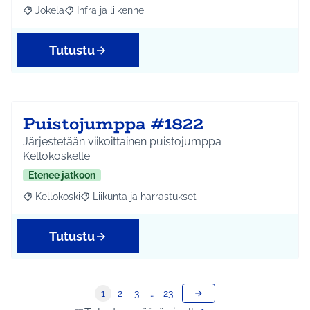
Jokela
Infra ja liikenne
Rajaa tulokset aihepiirin mukaan: Jokela
Rajaa tulokset teeman mukaan: Infra ja liikenne
Tutustu
Puistojumppa #1822
Järjestetään viikoittainen puistojumppa
Kellokoskelle
Etenee jatkoon
Kellokoski
Liikunta ja harrastukset
Rajaa tulokset aihepiirin mukaan: Kellokoski
Rajaa tulokset teeman mukaan: Liikunta ja harrast
Tutustu
1
2
3
…
23