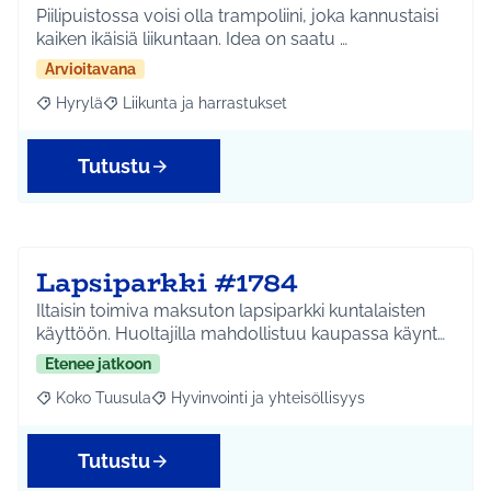
Piilipuistossa voisi olla trampoliini, joka kannustaisi
kaiken ikäisiä liikuntaan. Idea on saatu …
Arvioitavana
Hyrylä
Liikunta ja harrastukset
Rajaa tulokset aihepiirin mukaan: Hyrylä
Rajaa tulokset teeman mukaan: Liikunta ja harrastuks
Tutustu
Lapsiparkki #1784
Iltaisin toimiva maksuton lapsiparkki kuntalaisten
käyttöön. Huoltajilla mahdollistuu kaupassa käynt…
Etenee jatkoon
Koko Tuusula
Hyvinvointi ja yhteisöllisyys
Rajaa tulokset aihepiirin mukaan: Koko Tuusula
Rajaa tulokset teeman mukaan: Hyvinvointi ja y
Tutustu