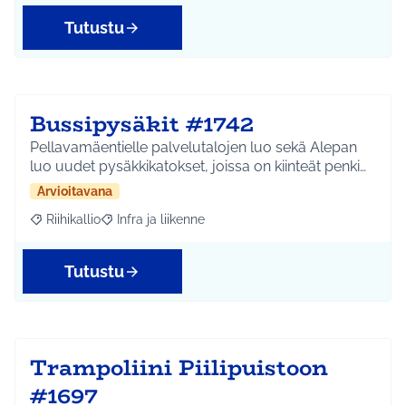
Tutustu
Bussipysäkit #1742
Pellavamäentielle palvelutalojen luo sekä Alepan
luo uudet pysäkkikatokset, joissa on kiinteät penki…
Arvioitavana
Riihikallio
Infra ja liikenne
Rajaa tulokset aihepiirin mukaan: Riihikallio
Rajaa tulokset teeman mukaan: Infra ja liikenne
Tutustu
Trampoliini Piilipuistoon
#1697