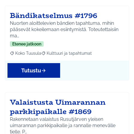
Bändikatselmus #1796
Nuorten aloittelevien bändien tapahtuma, mihin
pääsevät kokeilemaan esiintymistä. Toteutettaisiin
ma…
Etenee jatkoon
Koko Tuusula
Kulttuuri ja tapahtumat
Rajaa tulokset aihepiirin mukaan: Koko Tuusula
Rajaa tulokset teeman mukaan: Kulttuuri ja ta
Tutustu
Valaistusta Uimarannan
parkkipaikalle #1869
Rakennetaan valaistus Rusutjärven yleisen
uimarannan parkkipaikalle ja rannalle menevälle
tielle. P…