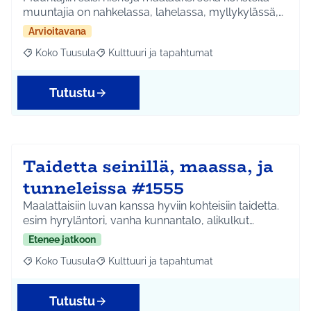
muuntajia on nahkelassa, lahelassa, myllykylässä,…
Arvioitavana
Koko Tuusula
Kulttuuri ja tapahtumat
Rajaa tulokset aihepiirin mukaan: Koko Tuusula
Rajaa tulokset teeman mukaan: Kulttuuri ja ta
Tutustu
Taidetta seinillä, maassa, ja
tunneleissa #1555
Maalattaisiin luvan kanssa hyviin kohteisiin taidetta.
esim hyryläntori, vanha kunnantalo, alikulkut…
Etenee jatkoon
Koko Tuusula
Kulttuuri ja tapahtumat
Rajaa tulokset aihepiirin mukaan: Koko Tuusula
Rajaa tulokset teeman mukaan: Kulttuuri ja ta
Tutustu