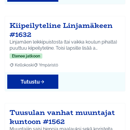
Kiipeilyteline Linjamäkeen
#1632
Linjamäen leikkipuistosta (tai vaikka koulun pihalta)
puuttuu kiipeilyteline. Toisi lapsille lisää a…
Etenee jatkoon
Kellokoski
Ympäristö
Rajaa tulokset aihepiirin mukaan: Kellokoski
Rajaa tulokset teeman mukaan: Ympäristö
Tutustu
Tuusulan vanhat muuntajat
kuntoon #1562
Muuntajiin saisi hienoja maalauksi sekä koristeita