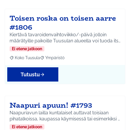
Toisen roska on toisen aarre
#1806
Kiertävä tavaroidenvaihtoviikko/-päivä jolloin
määrätyille paikoille Tuusulan alueella voi tuoda its…
Ei etene jatkoon
Koko Tuusula
Ympäristö
Rajaa tulokset aihepiirin mukaan: Koko Tuusula
Rajaa tulokset teeman mukaan: Ympäristö
Tutustu
Naapuri apuun! #1793
Naapuriavun lailla kuntalaiset auttavat toisiaan
pihatalkoissa, kaupassa käymisessä tai esimerkiksi …
Ei etene jatkoon