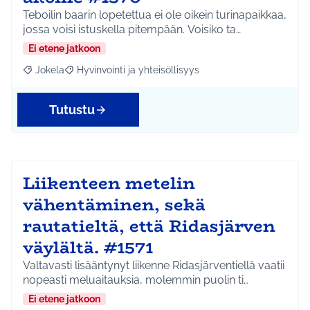
Teboilin baarin lopetettua ei ole oikein turinapaikkaa,
jossa voisi istuskella pitempään. Voisiko ta…
Ei etene jatkoon
Jokela
Hyvinvointi ja yhteisöllisyys
Rajaa tulokset aihepiirin mukaan: Jokela
Rajaa tulokset teeman mukaan: Hyvinvointi ja yhteisöl
Tutustu
Liikenteen metelin
vähentäminen, sekä
rautatieltä, että Ridasjärven
väylältä. #1571
Valtavasti lisääntynyt liikenne Ridasjärventiellä vaatii
nopeasti meluaitauksia, molemmin puolin ti…
Ei etene jatkoon