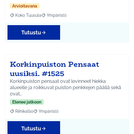
Arvioitavana
Koko Tuusula
Ympäristö
Rajaa tulokset aihepiirin mukaan: Koko Tuusula
Rajaa tulokset teeman mukaan: Ympäristö
Tutustu
Korkinpuiston Pensaat
uusiksi. #1525
Korkinpuiston pensaat ovat levinneet hiekka
alueelle ja roikkuvat puiston penkkejen päällä sekä
ovat…
Etenee jatkoon
Riihikallio
Ympäristö
Rajaa tulokset aihepiirin mukaan: Riihikallio
Rajaa tulokset teeman mukaan: Ympäristö
Tutustu