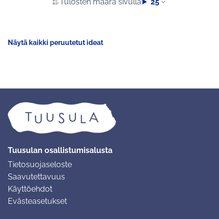
Tulosten määrä sivulla:
25
Näytä kaikki peruutetut ideat
Tuusulan osallistumisalusta
Tietosuojaseloste
Saavutettavuus
Käyttöehdot
Evästeasetukset