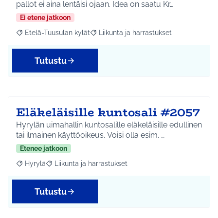
pallot ei aina lentäisi ojaan. Idea on saatu Kr…
Ei etene jatkoon
Etelä-Tuusulan kylät
Liikunta ja harrastukset
Rajaa tulokset aihepiirin mukaan: Etelä-Tuusulan kylät
Rajaa tulokset teeman mukaan: Liikunta
Tutustu
Eläkeläisille kuntosali #2057
Hyrylän uimahallin kuntosalille eläkeläisille edullinen
tai ilmainen käyttöoikeus. Voisi olla esim. …
Etenee jatkoon
Hyrylä
Liikunta ja harrastukset
Rajaa tulokset aihepiirin mukaan: Hyrylä
Rajaa tulokset teeman mukaan: Liikunta ja harrastuks
Tutustu