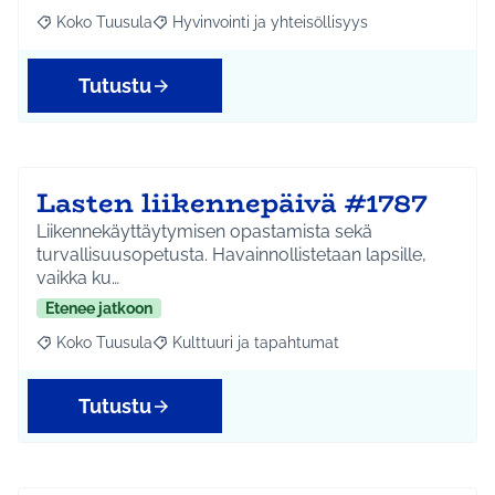
Koko Tuusula
Hyvinvointi ja yhteisöllisyys
Rajaa tulokset aihepiirin mukaan: Koko Tuusula
Rajaa tulokset teeman mukaan: Hyvinvointi ja y
Tutustu
Lasten liikennepäivä #1787
Liikennekäyttäytymisen opastamista sekä
turvallisuusopetusta. Havainnollistetaan lapsille,
vaikka ku…
Etenee jatkoon
Koko Tuusula
Kulttuuri ja tapahtumat
Rajaa tulokset aihepiirin mukaan: Koko Tuusula
Rajaa tulokset teeman mukaan: Kulttuuri ja ta
Tutustu