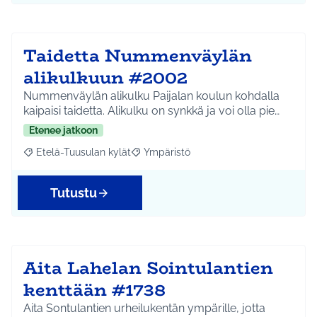
Taidetta Nummenväylän
alikulkuun #2002
Nummenväylän alikulku Paijalan koulun kohdalla
kaipaisi taidetta. Alikulku on synkkä ja voi olla pie…
Etenee jatkoon
Etelä-Tuusulan kylät
Ympäristö
Rajaa tulokset aihepiirin mukaan: Etelä-Tuusulan kylät
Rajaa tulokset teeman mukaan: Ympäri
Tutustu
Aita Lahelan Sointulantien
kenttään #1738
Aita Sontulantien urheilukentän ympärille, jotta