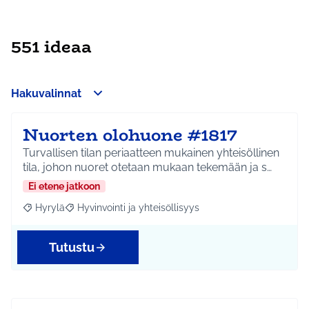
551 ideaa
Hakuvalinnat
Nuorten olohuone #1817
Turvallisen tilan periaatteen mukainen yhteisöllinen
tila, johon nuoret otetaan mukaan tekemään ja s…
Ei etene jatkoon
Hyrylä
Hyvinvointi ja yhteisöllisyys
Rajaa tulokset aihepiirin mukaan: Hyrylä
Rajaa tulokset teeman mukaan: Hyvinvointi ja yhteisöl
Tutustu