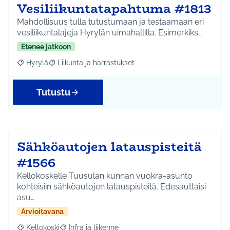
Vesiliikuntatapahtuma #1813
Mahdollisuus tulla tutustumaan ja testaamaan eri
vesiliikuntalajeja Hyrylän uimahallilla. Esimerkiks…
Etenee jatkoon
Hyrylä
Liikunta ja harrastukset
Rajaa tulokset aihepiirin mukaan: Hyrylä
Rajaa tulokset teeman mukaan: Liikunta ja harrastuks
Tutustu
Sähköautojen latauspisteitä
#1566
Kellokoskelle Tuusulan kunnan vuokra-asunto
kohteisiin sähköautojen latauspisteitä. Edesauttaisi
asu…
Arvioitavana
Kellokoski
Infra ja liikenne