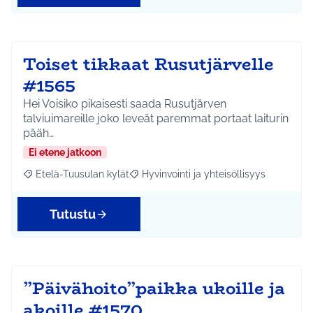
Toiset tikkaat Rusutjärvelle
#1565
Hei Voisiko pikaisesti saada Rusutjärven
talviuimareille joko leveät paremmat portaat laiturin
pääh…
Ei etene jatkoon
Etelä-Tuusulan kylät
Hyvinvointi ja yhteisöllisyys
Rajaa tulokset aihepiirin mukaan: Etelä-Tuusulan kylät
Rajaa tulokset teeman mukaan: Hyvinvoin
Tutustu
”Päivähoito”paikka ukoille ja
akoille #1570