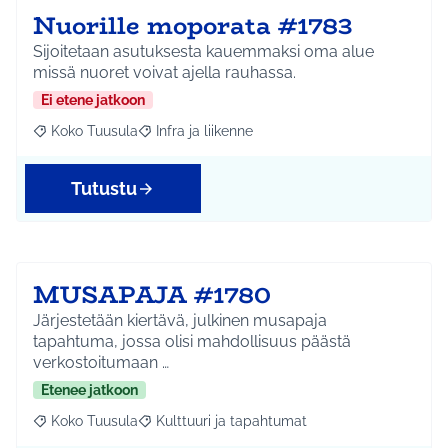
Nuorille moporata #1783
Sijoitetaan asutuksesta kauemmaksi oma alue
missä nuoret voivat ajella rauhassa.
Ei etene jatkoon
Koko Tuusula
Infra ja liikenne
Rajaa tulokset aihepiirin mukaan: Koko Tuusula
Rajaa tulokset teeman mukaan: Infra ja liikenne
Tutustu
MUSAPAJA #1780
Järjestetään kiertävä, julkinen musapaja
tapahtuma, jossa olisi mahdollisuus päästä
verkostoitumaan …
Etenee jatkoon
Koko Tuusula
Kulttuuri ja tapahtumat
Rajaa tulokset aihepiirin mukaan: Koko Tuusula
Rajaa tulokset teeman mukaan: Kulttuuri ja ta