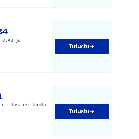
34
 lasku- ja
Tutustu
1
n oltava eri alueilta
Tutustu