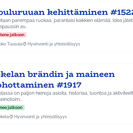
ouluruuan kehittäminen #152
aan parempaa ruokaa, parantaisi kaikkien elämää. Idea jätetty Murupuiston ja
fepaussin av…
etene jatkoon
oko Tuusula
Hyvinvointi ja yhteisöllisyys
aa tulokset aihepiirin mukaan: Koko Tuusula
Rajaa tulokset teeman mukaan: Hyvinvointi ja yhteisöllis
okelan brändin ja maineen
ohottaminen #1917
lassa on paljon hienoja asioita, historiaa, luontoa ja aktivitee
keinotoim…
nee jatkoon
okela
Hyvinvointi ja yhteisöllisyys
a tulokset aihepiirin mukaan: Jokela
Rajaa tulokset teeman mukaan: Hyvinvointi ja yhteisöllisyys