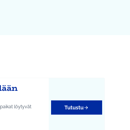
ylään
epaikat löytyvät
Tutustu