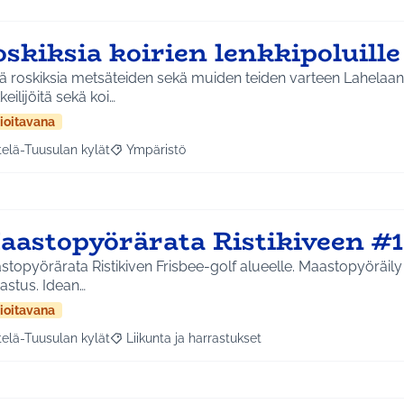
oskiksia koirien lenkkipoluill
ä roskiksia metsäteiden sekä muiden teiden varteen Lahelaan
keilijöitä sekä koi…
ioitavana
telä-Tuusulan kylät
Ympäristö
a tulokset aihepiirin mukaan: Etelä-Tuusulan kylät
Rajaa tulokset teeman mukaan: Ympäristö
aastopyörärata Ristikiveen #1
topyörärata Ristikiven Frisbee-golf alueelle. Maastopyöräil
harrastus. Idean…
ioitavana
telä-Tuusulan kylät
Liikunta ja harrastukset
a tulokset aihepiirin mukaan: Etelä-Tuusulan kylät
Rajaa tulokset teeman mukaan: Liikunta ja harras