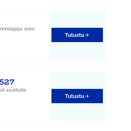
rinnelajeja, esim.
Tutustu
htumat
1527
iä asukkaita.
Tutustu