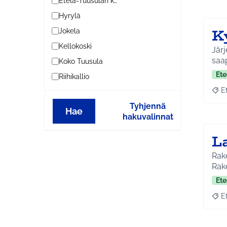
Etelä-Tuusulan kylät
Hyrylä
K
Jokela
Kellokoski
Järj
saa
Koko Tuusula
Ete
Riihikallio
E
Raja
Tyhjennä
Hae
hakuvalinnat
L
Rake
Rake
Ete
E
Raja