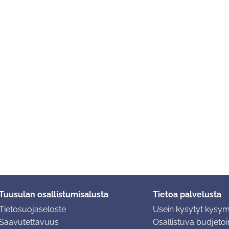
Tuusulan osallistumisalusta
Tietoa palvelusta
Tietosuojaseloste
Usein kysytyt kysy
Saavutettavuus
Osallistuva budjetoin