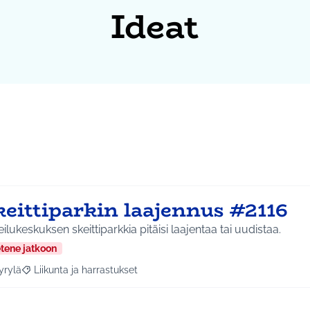
Ideat
keittiparkin laajennus #2116
ilukeskuksen skeittiparkkia pitäisi laajentaa tai uudistaa.
etene jatkoon
yrylä
Liikunta ja harrastukset
a tulokset aihepiirin mukaan: Hyrylä
Rajaa tulokset teeman mukaan: Liikunta ja harrastukset