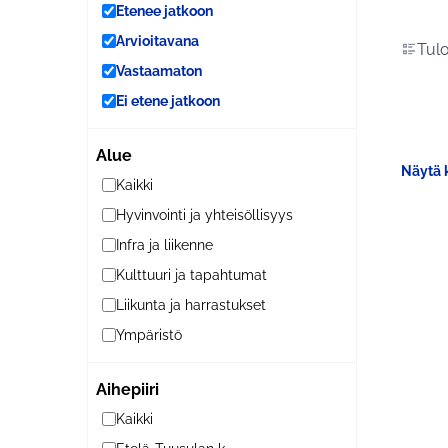
Etenee jatkoon
Arvioitavana
Tulo
Vastaamaton
Ei etene jatkoon
Alue
Näytä k
Kaikki
Hyvinvointi ja yhteisöllisyys
Infra ja liikenne
Kulttuuri ja tapahtumat
Liikunta ja harrastukset
Ympäristö
Aihepiiri
Kaikki