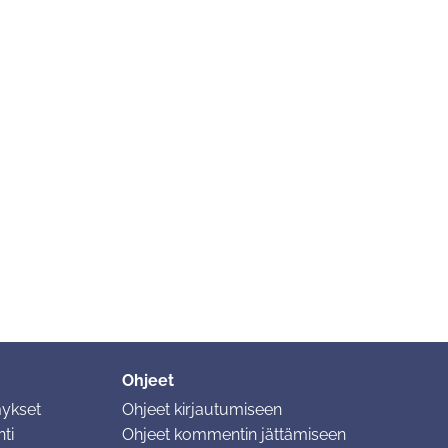
Ohjeet
mykset
Ohjeet kirjautumiseen
ti
Ohjeet kommentin jättämiseen