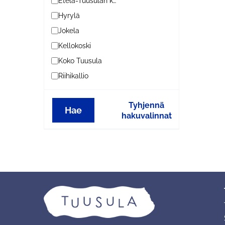
Etelä-Tuusulan kylät
Hyrylä
Jokela
Kellokoski
Koko Tuusula
Riihikallio
Tyhjennä
Hae
hakuvalinnat