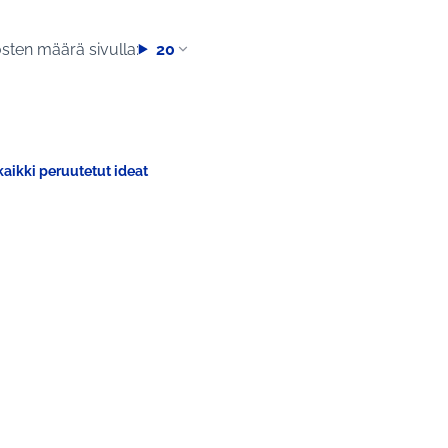
sten määrä sivulla:
20
aikki peruutetut ideat