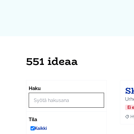
551 ideaa
S
Haku
Urhe
Ei 
H
Raja
Tila
Kaikki