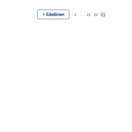
Edellinen
1
…
21
22
23