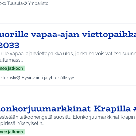
oko Tuusula
Ympäristö
aa tulokset aihepiirin mukaan: Koko Tuusula
Rajaa tulokset teeman mukaan: Ympäristö
orille vapaa-ajan viettopaikk
2033
ille vapaa-ajanviettopaikka ulos, jonka he voisivat itse suunn
euttamass…
nee jatkoon
ellokoski
Hyvinvointi ja yhteisöllisyys
a tulokset aihepiirin mukaan: Kellokoski
Rajaa tulokset teeman mukaan: Hyvinvointi ja yhteisöllisyys
lonkorjuumarkkinat Krapilla
estetään talkoohengellä suosittu Elonkorjuumarkkinat Krapin 
piirissä. Yksityiset h…
nee jatkoon