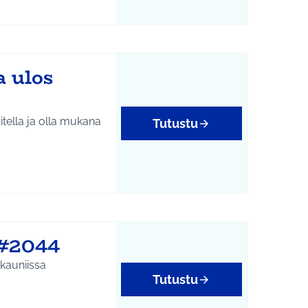
a ulos
itella ja olla mukana
Tutustu
 #2044
kauniissa
Tutustu