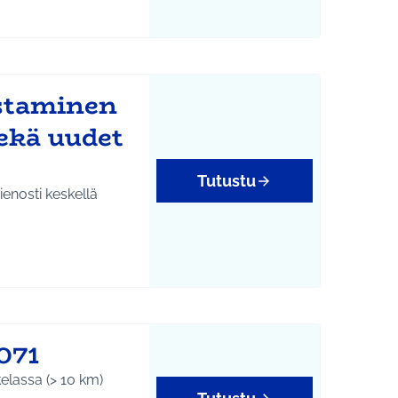
staminen
ekä uudet
Tutustu
ienosti keskellä
071
elassa (> 10 km)