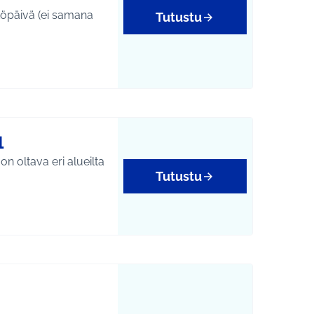
töpäivä (ei samana
Tutustu
yys
1
n oltava eri alueilta
Tutustu