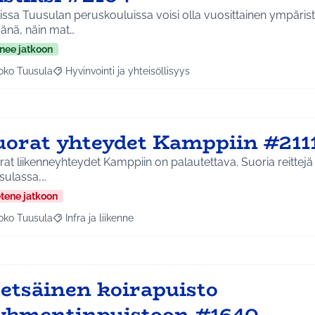
issa Tuusulan peruskouluissa voisi olla vuosittainen ympäris
änä, näin mat…
nee jatkoon
oko Tuusula
Hyvinvointi ja yhteisöllisyys
aa tulokset aihepiirin mukaan: Koko Tuusula
Rajaa tulokset teeman mukaan: Hyvinvointi ja yhteisöllis
uorat yhteydet Kamppiin #211
at liikenneyhteydet Kamppiin on palautettava. Suoria reittejä o
sulassa,…
etene jatkoon
oko Tuusula
Infra ja liikenne
aa tulokset aihepiirin mukaan: Koko Tuusula
Rajaa tulokset teeman mukaan: Infra ja liikenne
etsäinen koirapuisto
ykmentinpuistoon #1640