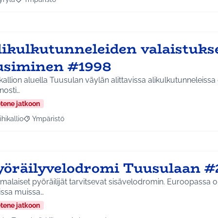
a tulokset aihepiirin mukaan: Hyrylä
Rajaa tulokset teeman mukaan: Ympäristö
likulkutunneleiden valaistuks
usiminen #1998
ikallion aluella Tuusulan väylän alittavissa alikulkutunneleissa 
nosti…
etene jatkoon
ihikallio
Ympäristö
a tulokset aihepiirin mukaan: Riihikallio
Rajaa tulokset teeman mukaan: Ympäristö
yöräilyvelodromi Tuusulaan #
alaiset pyöräilijät tarvitsevat sisävelodromin. Euroopassa 
issa muissa…
etene jatkoon