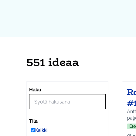
551 ideaa
R
Haku
#
Antt
palj
Tila
Ete
Kaikki
H