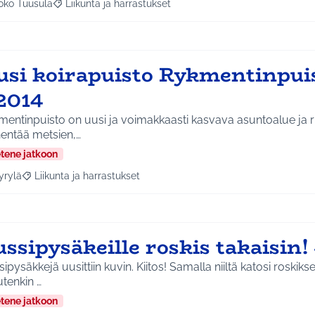
oko Tuusula
Liikunta ja harrastukset
aa tulokset aihepiirin mukaan: Koko Tuusula
Rajaa tulokset teeman mukaan: Liikunta ja harrastukset
usi koirapuisto Rykmentinpui
2014
mentinpuisto on uusi ja voimakkaasti kasvava asuntoalue ja
nentää metsien,…
etene jatkoon
yrylä
Liikunta ja harrastukset
a tulokset aihepiirin mukaan: Hyrylä
Rajaa tulokset teeman mukaan: Liikunta ja harrastukset
ssipysäkeille roskis takaisin
ipysäkkejä uusittiin kuvin. Kiitos! Samalla niiltä katosi roskiks
tenkin …
etene jatkoon