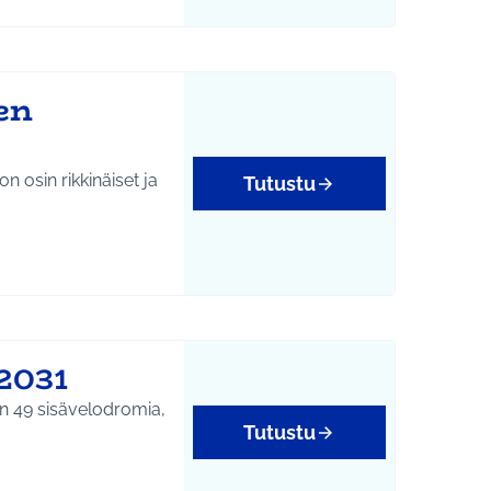
en
on osin rikkinäiset ja
Tutustu
2031
on 49 sisävelodromia,
Tutustu