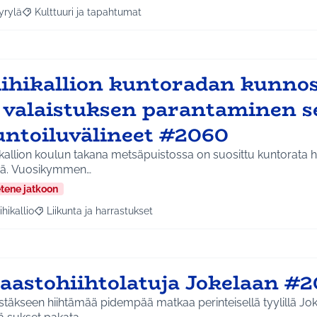
yrylä
Kulttuuri ja tapahtumat
a tulokset aihepiirin mukaan: Hyrylä
Rajaa tulokset teeman mukaan: Kulttuuri ja tapahtumat
iihikallion kuntoradan kunno
a valaistuksen parantaminen s
untoiluvälineet #2060
ikallion koulun takana metsäpuistossa on suosittu kuntorata h
ää. Vuosikymmen…
etene jatkoon
ihikallio
Liikunta ja harrastukset
a tulokset aihepiirin mukaan: Riihikallio
Rajaa tulokset teeman mukaan: Liikunta ja harrastukset
aastohiihtolatuja Jokelaan #2
täkseen hiihtämää pidempää matkaa perinteisellä tyylillä Jok