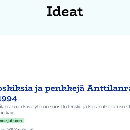
Ideat
oskiksia ja penkkejä Anttilan
1994
ilanrannan kävelytie on suosittu lenkki- ja koiranulkoilutusreit
on kävi…
nee jatkoon
yrylä
Ympäristö