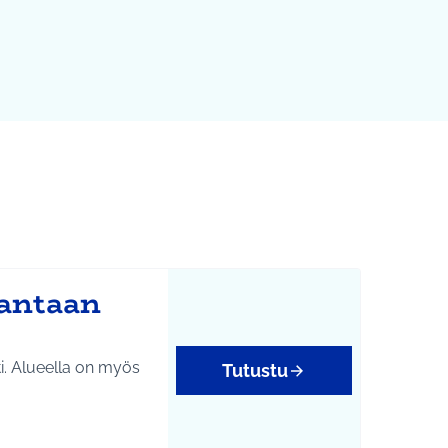
rantaan
ti. Alueella on myös
Tutustu