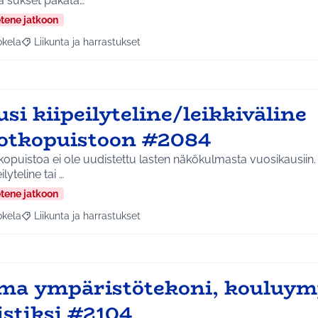
ä sukset pakata…
etene jatkoon
okela
Liikunta ja harrastukset
a tulokset aihepiirin mukaan: Jokela
Rajaa tulokset teeman mukaan: Liikunta ja harrastukset
si kiipeilyteline/leikkiväline
otkopuistoon #2084
kopuistoa ei ole uudistettu lasten näkökulmasta vuosikausiin
ilyteline tai …
etene jatkoon
okela
Liikunta ja harrastukset
a tulokset aihepiirin mukaan: Jokela
Rajaa tulokset teeman mukaan: Liikunta ja harrastukset
ma ympäristötekoni, kouluym
istiksi #2104