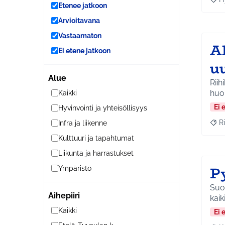
Raja
Etenee jatkoon
Arvioitavana
Vastaamaton
A
Ei etene jatkoon
u
Alue
Riih
huo
Kaikki
Ei 
Hyvinvointi ja yhteisöllisyys
Ri
Infra ja liikenne
Raja
Kulttuuri ja tapahtumat
Liikunta ja harrastukset
P
Ympäristö
Suom
Aihepiiri
kaik
Kaikki
Ei 