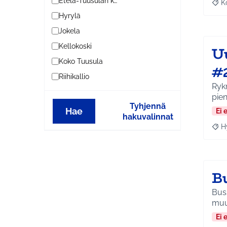
Etelä-Tuusulan kylät
K
Raj
Hyrylä
Jokela
Kellokoski
U
Koko Tuusula
#
Riihikallio
Ryk
pie
Tyhjennä
Hae
Ei 
hakuvalinnat
H
Raja
Bu
Buss
muu
Ei 