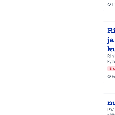
H
Raja
R
j
k
Riih
kyl
Ei 
Ri
Raja
m
Pääs