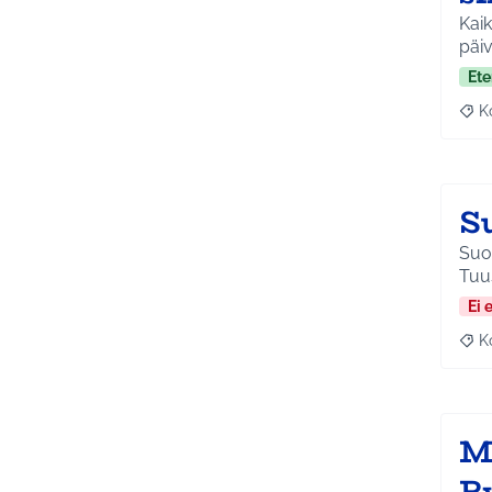
Kaik
päiv
Ete
K
Raj
S
Suor
Tuu
Ei 
K
Raj
M
R