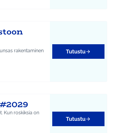
stoon
 runsas rakentaminen
Tutustu
! #2029
et. Kun roskiksia on
Tutustu