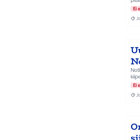
pitä
Ei 
J
Raja
Uu
N
Not
kiipe
Ei 
J
Raja
O
si