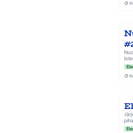
K
Raj
Nu
#
Nuor
tot
Ete
K
Raja
E
Järj
piha
Ete