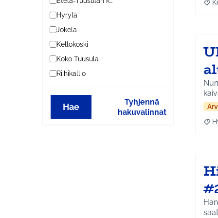
Etelä-Tuusulan kylät
K
Raja
Hyrylä
Jokela
Kellokoski
U
Koko Tuusula
al
Riihikallio
Num
kaiv
Tyhjennä
Hae
Arv
hakuvalinnat
H
Raja
H
#
Hank
saa