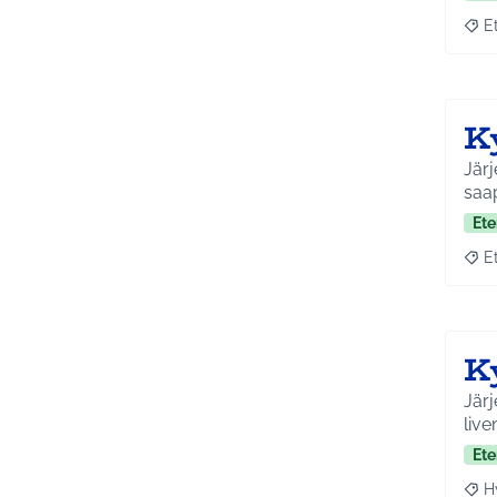
E
Raja
K
Järj
saa
Ete
E
Raja
K
Järj
live
Ete
H