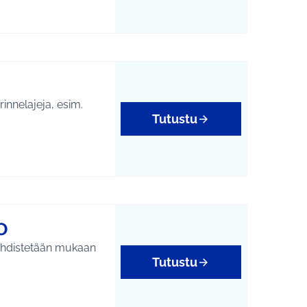
tukset
rinnelajeja, esim.
Tutustu
htumat
0
 yhdistetään mukaan
Tutustu