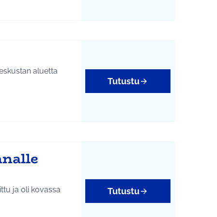
yys
eskustan aluetta
Tutustu
nalle
ttu ja oli kovassa
Tutustu