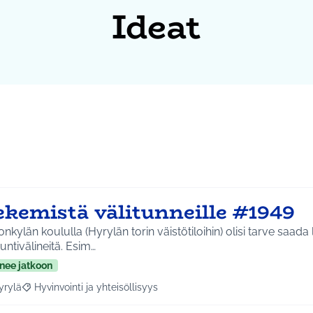
Ideat
ekemistä välitunneille #1949
onkylän koululla (Hyrylän torin väistötiloihin) olisi tarve saada 
tuntivälineitä. Esim…
nee jatkoon
yrylä
Hyvinvointi ja yhteisöllisyys
a tulokset aihepiirin mukaan: Hyrylä
Rajaa tulokset teeman mukaan: Hyvinvointi ja yhteisöllisyys