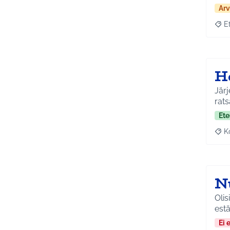
Arv
E
Raja
H
Järj
rats
Ete
K
Raj
N
Olis
est
Ei 