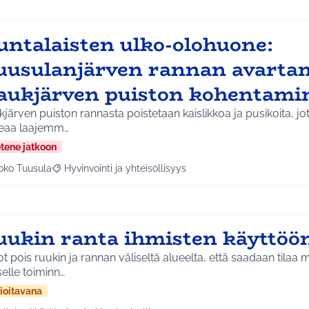
untalaisten ulko-olohuone:
uusulanjärven rannan avarta
aukjärven puiston kohentami
järven puiston rannasta poistetaan kaislikkoa ja pusikoita, jo
eaa laajemm…
etene jatkoon
oko Tuusula
Hyvinvointi ja yhteisöllisyys
aa tulokset aihepiirin mukaan: Koko Tuusula
Rajaa tulokset teeman mukaan: Hyvinvointi ja yhteisöllis
uukin ranta ihmisten käyttöö
t pois ruukin ja rannan väliseltä alueelta, että saadaan tilaa 
selle toiminn…
ioitavana