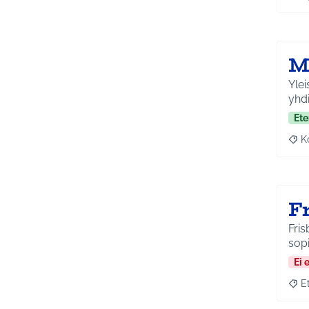
Raja
M
Ylei
yhd
Ete
K
Raj
F
Fris
sopi
Ei 
E
Raja