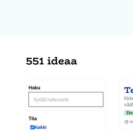
551 ideaa
T
Haku
Kirk
väli
Ete
Tila
H
Raja
Kaikki