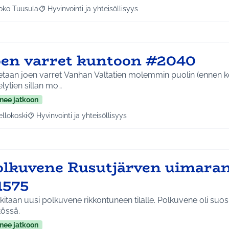
oko Tuusula
Hyvinvointi ja yhteisöllisyys
aa tulokset aihepiirin mukaan: Koko Tuusula
Rajaa tulokset teeman mukaan: Hyvinvointi ja yhteisöllis
oen varret kuntoon #2040
etaan joen varret Vanhan Valtatien molemmin puolin (ennen k
lytien sillan mo…
nee jatkoon
ellokoski
Hyvinvointi ja yhteisöllisyys
a tulokset aihepiirin mukaan: Kellokoski
Rajaa tulokset teeman mukaan: Hyvinvointi ja yhteisöllisyys
olkuvene Rusutjärven uimaran
1575
itaan uusi polkuvene rikkontuneen tilalle. Polkuvene oli suosi
tössä.
nee jatkoon