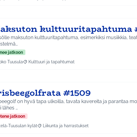
a tulokset aihepiirin mukaan: Hyrylä
Rajaa tulokset teeman mukaan: Hyvinvointi ja yhteisöllisyys
aksuton kulttuuritapahtuma 
sölle maksuton kulttuuritapahtuma, esimerkiksi musiikkia, teatte
istelmä…
nee jatkoon
oko Tuusula
Kulttuuri ja tapahtumat
aa tulokset aihepiirin mukaan: Koko Tuusula
Rajaa tulokset teeman mukaan: Kulttuuri ja tapahtumat
risbeegolfrata #1509
beegolf on hyvä tapa ulkoilla, tavata kavereita ja parantaa moto
i lähes …
etene jatkoon
telä-Tuusulan kylät
Liikunta ja harrastukset
a tulokset aihepiirin mukaan: Etelä-Tuusulan kylät
Rajaa tulokset teeman mukaan: Liikunta ja harras