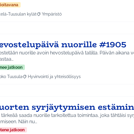
ioitavana
telä-Tuusulan kylät
Ympäristö
a tulokset aihepiirin mukaan: Etelä-Tuusulan kylät
Rajaa tulokset teeman mukaan: Ympäristö
evostelupäivä nuorille #1905
estetään nuorille avoin hevostelupäivä tallilla. Päivän aikana v
astaa…
nee jatkoon
oko Tuusula
Hyvinvointi ja yhteisöllisyys
aa tulokset aihepiirin mukaan: Koko Tuusula
Rajaa tulokset teeman mukaan: Hyvinvointi ja yhteisöllis
uorten syrjäytymisen estämi
i tärkeää saada nuorille tarkoitettua toimintaa, joka tähtäisi s
ämiseen. Näin nu…
etene jatkoon