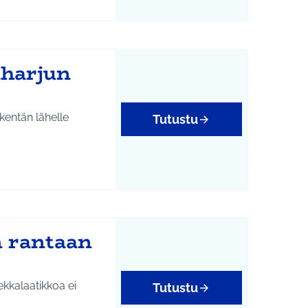
nharjun
entän lähelle
Tutustu
n rantaan
ekkalaatikkoa ei
Tutustu