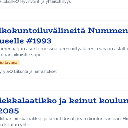
ellokoski
Hyvinvointi ja yhteisöllisyys
a tulokset aihepiirin mukaan: Kellokoski
Rajaa tulokset teeman mukaan: Hyvinvointi ja yhteisöllisyys
lkokuntoiluvälineitä Numme
ueelle #1993
menharjun asuntomessualueen niittyalueen reunaan asfalttik
ataan aikuisille sopi…
ioitavana
yrylä
Liikunta ja harrastukset
a tulokset aihepiirin mukaan: Hyrylä
Rajaa tulokset teeman mukaan: Liikunta ja harrastukset
iekkalaatikko ja keinut koulu
2085
itaan hiekkalaatikko ja keinut Rusutjärven koulun rantaan. Hi
tu koulun yhte…