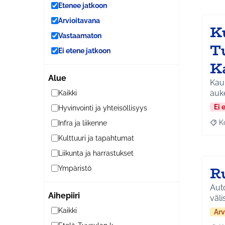
Etenee jatkoon
Arvioitavana
K
Vastaamaton
T
Ei etene jatkoon
K
Alue
Kauk
auk
Kaikki
Ei 
Hyvinvointi ja yhteisöllisyys
K
Infra ja liikenne
Raj
Kulttuuri ja tapahtumat
Liikunta ja harrastukset
R
Ympäristö
Auto
Aihepiiri
väli
Kaikki
Arv