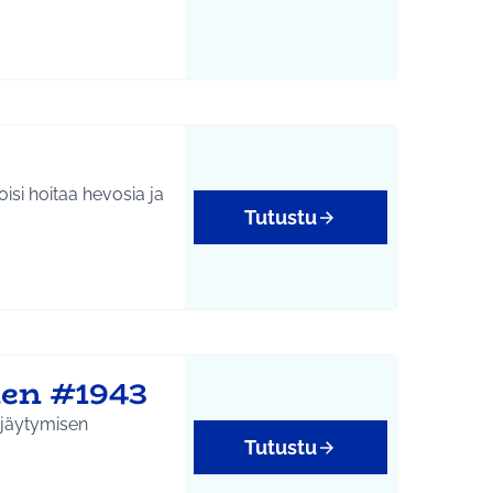
oisi hoitaa hevosia ja
Tutustu
yys
nen #1943
yrjäytymisen
Tutustu