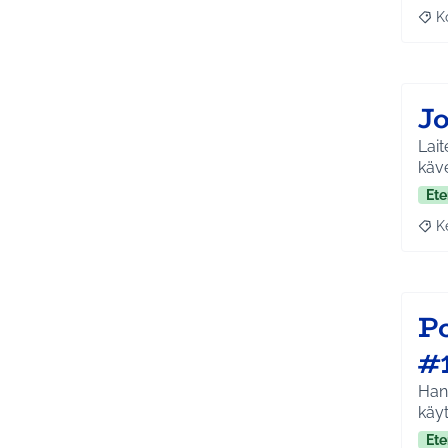
K
Raj
J
Lait
käve
Ete
K
Raja
P
#
Hank
käy
Ete