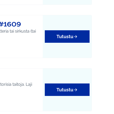
#1609
ria tai sirkusta (tai
Tutustu
risia taitoja. Laji
Tutustu
tukset