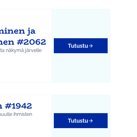
minen ja
nen #2062
Tutustu
tta näkymä järvelle
yys
n #1942
muulle ihmisten
Tutustu