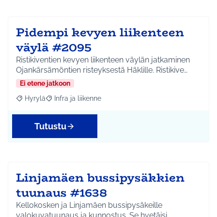
Pidempi kevyen liikenteen
väylä #2095
Ristikiventien kevyen liikenteen väylän jatkaminen
Ojankärsämöntien risteyksestä Häklille. Ristikive…
Ei etene jatkoon
Hyrylä
Infra ja liikenne
Rajaa tulokset aihepiirin mukaan: Hyrylä
Rajaa tulokset teeman mukaan: Infra ja liikenne
Tutustu
Linjamäen bussipysäkkien
tuunaus #1638
Kellokosken ja Linjamäen bussipysäkeille
valokuvatuunaus ja kunnostus. Se hvetäisi