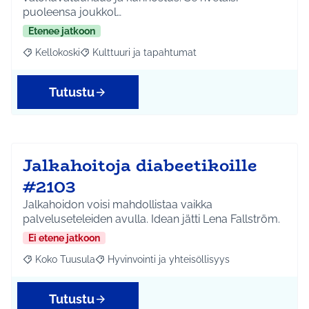
puoleensa joukkol…
Etenee jatkoon
Kellokoski
Kulttuuri ja tapahtumat
Rajaa tulokset aihepiirin mukaan: Kellokoski
Rajaa tulokset teeman mukaan: Kulttuuri ja tapah
Tutustu
Jalkahoitoja diabeetikoille
#2103
Jalkahoidon voisi mahdollistaa vaikka
palveluseteleiden avulla. Idean jätti Lena Fallström.
Ei etene jatkoon
Koko Tuusula
Hyvinvointi ja yhteisöllisyys
Rajaa tulokset aihepiirin mukaan: Koko Tuusula
Rajaa tulokset teeman mukaan: Hyvinvointi ja y
Tutustu