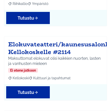
Riihikallio
Ympäristö
Rajaa tulokset aihepiirin mukaan: Riihikallio
Rajaa tulokset teeman mukaan: Ympäristö
Tutustu
Elokuvateatteri/kaunesusalonk
Kellokoskelle #2114
Maksuttomat elokuvat olisi kaikkien nuorten, lasten
ja vanhusten mieleen
Ei etene jatkoon
Kellokoski
Kulttuuri ja tapahtumat
Rajaa tulokset aihepiirin mukaan: Kellokoski
Rajaa tulokset teeman mukaan: Kulttuuri ja tapah
Tutustu