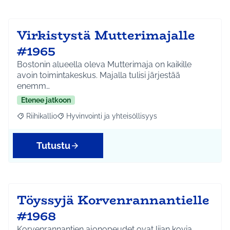
Virkistystä Mutterimajalle
#1965
Bostonin alueella oleva Mutterimaja on kaikille
avoin toimintakeskus. Majalla tulisi järjestää
enemm…
Etenee jatkoon
Riihikallio
Hyvinvointi ja yhteisöllisyys
Rajaa tulokset aihepiirin mukaan: Riihikallio
Rajaa tulokset teeman mukaan: Hyvinvointi ja yhtei
Tutustu
Töyssyjä Korvenrannantielle
#1968
Korvenrannantien ajonopeudet ovat liian kovia.