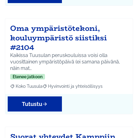
Oma ympäristötekoni,
kouluympäristö siistiksi
#2104
Kaikissa Tuusulan peruskouluissa voisi olla
vuosittainen ympäristöpäivä (ei samana päivänä,
näin mat…
Etenee jatkoon
Koko Tuusula
Hyvinvointi ja yhteisöllisyys
Rajaa tulokset aihepiirin mukaan: Koko Tuusula
Rajaa tulokset teeman mukaan: Hyvinvointi ja y
Tutustu
Suorat yhteydet Kamppiin