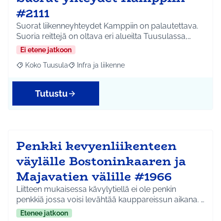
#2111
Suorat liikenneyhteydet Kamppiin on palautettava.
Suoria reittejä on oltava eri alueilta Tuusulassa,…
Ei etene jatkoon
Koko Tuusula
Infra ja liikenne
Rajaa tulokset aihepiirin mukaan: Koko Tuusula
Rajaa tulokset teeman mukaan: Infra ja liikenne
Tutustu
Penkki kevyenliikenteen
väylälle Bostoninkaaren ja
Majavatien välille #1966
Liitteen mukaisessa kävylytiellä ei ole penkin
penkkiä jossa voisi levähtää kauppareissun aikana. …
Etenee jatkoon