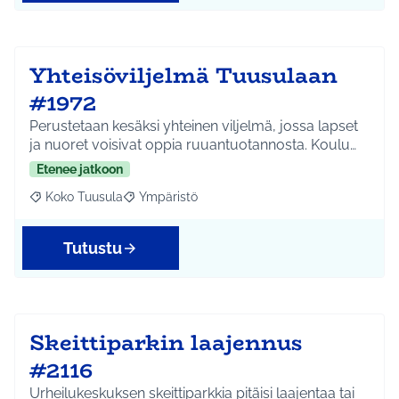
Yhteisöviljelmä Tuusulaan
#1972
Perustetaan kesäksi yhteinen viljelmä, jossa lapset
ja nuoret voisivat oppia ruuantuotannosta. Koulu…
Etenee jatkoon
Koko Tuusula
Ympäristö
Rajaa tulokset aihepiirin mukaan: Koko Tuusula
Rajaa tulokset teeman mukaan: Ympäristö
Tutustu
Skeittiparkin laajennus
#2116
Urheilukeskuksen skeittiparkkia pitäisi laajentaa tai