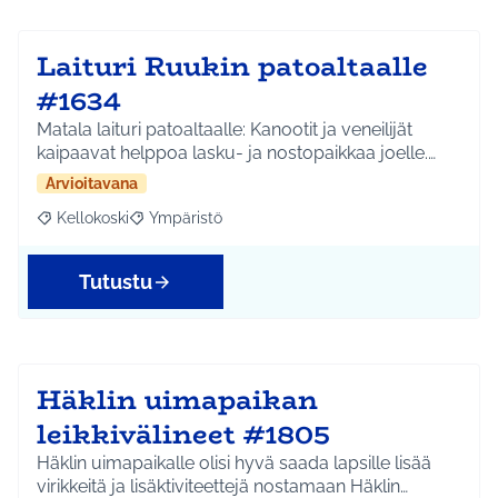
Laituri Ruukin patoaltaalle
#1634
Matala laituri patoaltaalle: Kanootit ja veneilijät
kaipaavat helppoa lasku- ja nostopaikkaa joelle.…
Arvioitavana
Kellokoski
Ympäristö
Rajaa tulokset aihepiirin mukaan: Kellokoski
Rajaa tulokset teeman mukaan: Ympäristö
Tutustu
Häklin uimapaikan
leikkivälineet #1805
Häklin uimapaikalle olisi hyvä saada lapsille lisää
virikkeitä ja lisäktiviteettejä nostamaan Häklin…