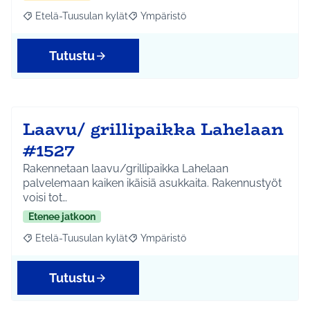
Etelä-Tuusulan kylät
Ympäristö
Rajaa tulokset aihepiirin mukaan: Etelä-Tuusulan kylät
Rajaa tulokset teeman mukaan: Ympäri
Tutustu
Laavu/ grillipaikka Lahelaan
#1527
Rakennetaan laavu/grillipaikka Lahelaan
palvelemaan kaiken ikäisiä asukkaita. Rakennustyöt
voisi tot…
Etenee jatkoon
Etelä-Tuusulan kylät
Ympäristö
Rajaa tulokset aihepiirin mukaan: Etelä-Tuusulan kylät
Rajaa tulokset teeman mukaan: Ympäri
Tutustu