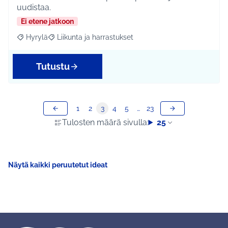
uudistaa.
Ei etene jatkoon
Hyrylä
Liikunta ja harrastukset
Rajaa tulokset aihepiirin mukaan: Hyrylä
Rajaa tulokset teeman mukaan: Liikunta ja harrastuks
Tutustu
1
2
3
4
5
…
23
Tulosten määrä sivulla:
25
Näytä kaikki peruutetut ideat