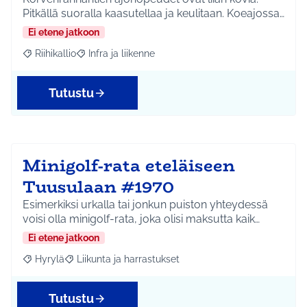
Pitkällä suoralla kaasutellaa ja keulitaan. Koeajossa…
Ei etene jatkoon
Riihikallio
Infra ja liikenne
Rajaa tulokset aihepiirin mukaan: Riihikallio
Rajaa tulokset teeman mukaan: Infra ja liikenne
Tutustu
Minigolf-rata eteläiseen
Tuusulaan #1970
Esimerkiksi urkalla tai jonkun puiston yhteydessä
voisi olla minigolf-rata, joka olisi maksutta kaik…
Ei etene jatkoon
Hyrylä
Liikunta ja harrastukset
Rajaa tulokset aihepiirin mukaan: Hyrylä
Rajaa tulokset teeman mukaan: Liikunta ja harrastuks
Tutustu