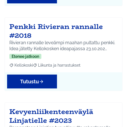
Penkki Rivieran rannalle
#2018
Rivieran rannalle leveämpi maahan pultattu penkki.
Idea jätetty Kellokosken ideapajassa 23.10.202…
Etenee jatkoon
Kellokoski
Liikunta ja harrastukset
Rajaa tulokset aihepiirin mukaan: Kellokoski
Rajaa tulokset teeman mukaan: Liikunta ja harrast
Tutustu
Kevyenliikenteenväylä
Linjatielle #2023