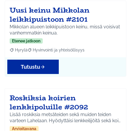
Uusi keinu Mikkolan
leikkipuistoon #2101
Mikkolan alueen leikkipuistoon keinu, missä voisivat
vanhemmatkin keinua.
Etenee jatkoon
Hyrylä
Hyvinvointi ja yhteisöllisyys
Rajaa tulokset aihepiirin mukaan: Hyrylä
Rajaa tulokset teeman mukaan: Hyvinvointi ja yhteisöl
Tutustu
Roskiksia koirien
lenkkipoluille #2092
Lisää roskiksia metsäteiden sekä muiden teiden
varteen Lahelaan. Hyödyttäisi lenkkeilijöitä sekä koi…
Arvioitavana