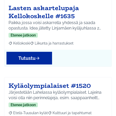
Lasten askartelupaja
Kellokoskelle #1635
Paikka jossa voisi askarrella yhdessä ja saada
opastusta. Idea jätetty Linjamäen kyläjuhlassa 2…
Etenee jatkoon
Kellokoski
Liikunta ja harrastukset
Rajaa tulokset aihepiirin mukaan: Kellokoski
Rajaa tulokset teeman mukaan: Liikunta ja harrast
Tutustu
Kyläolympialaiset #1520
Järjestetään Lahelassa kyläolympialaiset. Lajeina
voisi olla niin perinnelajeja, esim. saappaanheitt…
Etenee jatkoon
Etelä-Tuusulan kylät
Kulttuuri ja tapahtumat
Rajaa tulokset aihepiirin mukaan: Etelä-Tuusulan kylät
Rajaa tulokset teeman mukaan: Kulttuur