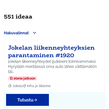
551 ideaa
Hakuvalinnat
Jokelan liikenneyhteyksien
parantaminen #1920
jokelan liikenneyhteydet (julkinen) toimivammaksi.
Hyrylään mentäessä oma auto lähes välttämätön
täl…
Ei etene jatkoon
Jokela
Infra ja liikenne
Rajaa tulokset aihepiirin mukaan: Jokela
Rajaa tulokset teeman mukaan: Infra ja liikenne
Tutustu