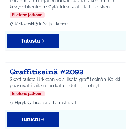
Parannetaan Linjatien turvallisuutta rakentamalla
kevyenliikenteen väylä. Idea saatu Kellokosken …
Ei etene jatkoon
Kellokoski
Infra ja liikenne
Rajaa tulokset aihepiirin mukaan: Kellokoski
Rajaa tulokset teeman mukaan: Infra ja liikenne
Tutustu
Graffitiseinä #2093
Skeittipuisto Urkkaan voisi lisätä graffitiseinän. Kaikki
pääsevät ihailemaan katutaidetta ja töhryt…
Ei etene jatkoon
Hyrylä
Liikunta ja harrastukset
Rajaa tulokset aihepiirin mukaan: Hyrylä
Rajaa tulokset teeman mukaan: Liikunta ja harrastuks
Tutustu