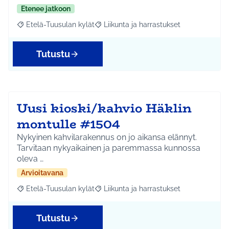
Etenee jatkoon
Etelä-Tuusulan kylät
Liikunta ja harrastukset
Rajaa tulokset aihepiirin mukaan: Etelä-Tuusulan kylät
Rajaa tulokset teeman mukaan: Liikunta
Tutustu
Uusi kioski/kahvio Häklin
montulle #1504
Nykyinen kahvilarakennus on jo aikansa elännyt.
Tarvitaan nykyaikainen ja paremmassa kunnossa
oleva …
Arvioitavana
Etelä-Tuusulan kylät
Liikunta ja harrastukset
Rajaa tulokset aihepiirin mukaan: Etelä-Tuusulan kylät
Rajaa tulokset teeman mukaan: Liikunta
Tutustu