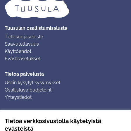
Tuusulan osallistumisalusta
Tietosuojaseloste
Saavutettavuus
Käyttöehdot
Evästeasetukset
Tietoa palvelusta
Usein kysytyt kysymykset
Osallistuva budjetointi
Yhteystiedot
Ohjeet
Tietoa verkkosivustolla käytetyistä
Ohjeet kirjautumiseen
evästeistä
Ohjeet kommentin jättämiseen