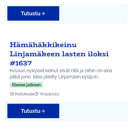
Tutustu
Hämähäkkikeinu
Linjamäkeen lasten iloksi
#1637
Koulun nykyiset keinut eivät riitä ja niihin on aina
pitkä jono. Idea jätetty Linjamäen kyläjuh…
Etenee jatkoon
Kellokoski
Ympäristö
Rajaa tulokset aihepiirin mukaan: Kellokoski
Rajaa tulokset teeman mukaan: Ympäristö
Tutustu