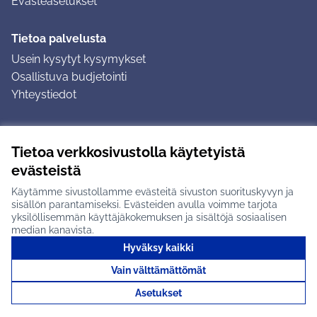
Evästeasetukset
Tietoa palvelusta
Usein kysytyt kysymykset
Osallistuva budjetointi
Yhteystiedot
Ohjeet
Tietoa verkkosivustolla käytetyistä
Ohjeet kirjautumiseen
evästeistä
Ohjeet kommentin jättämiseen
Käytämme sivustollamme evästeitä sivuston suorituskyvyn ja
sisällön parantamiseksi. Evästeiden avulla voimme tarjota
yksilöllisemmän käyttäjäkokemuksen ja sisältöjä sosiaalisen
median kanavista.
Hyväksy kaikki
Tuusulan osallistumisalusta X-palvelussa
Tuusula
Vain välttämättömät
Creative Commons -lisenssi
(Ulkoinen linkki)
(Ulkoinen linkki)
(Ulkoine
Verkkosivusto luotu
vapaan ohjelmiston
(Ulkoinen
Asetukset
avulla.