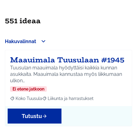
551 ideaa
Hakuvalinnat
Maauimala Tuusulaan #1945
Tuusulan maauimala hyödyttäisi kaikkia kunnan
asukkaita. Maauimala kannustaa myös liikkumaan
ulkon…
Ei etene jatkoon
Koko Tuusula
Liikunta ja harrastukset
Rajaa tulokset aihepiirin mukaan: Koko Tuusula
Rajaa tulokset teeman mukaan: Liikunta ja harr
Tutustu