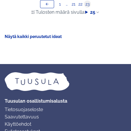
1
…
21
22
23
Tulosten määrä sivulla:
25
Näytä kaikki peruutetut ideat
Tuusulan osallistumisalusta
Tietosuojaseloste
Saavutettavuus
Käyttöehdot