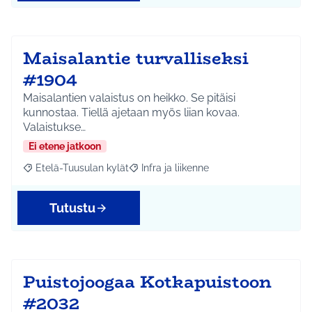
Maisalantie turvalliseksi
#1904
Maisalantien valaistus on heikko. Se pitäisi
kunnostaa. Tiellä ajetaan myös liian kovaa.
Valaistukse…
Ei etene jatkoon
Etelä-Tuusulan kylät
Infra ja liikenne
Rajaa tulokset aihepiirin mukaan: Etelä-Tuusulan kylät
Rajaa tulokset teeman mukaan: Infra ja 
Tutustu
Puistojoogaa Kotkapuistoon
#2032