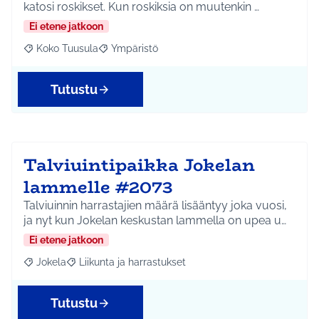
katosi roskikset. Kun roskiksia on muutenkin …
Ei etene jatkoon
Koko Tuusula
Ympäristö
Rajaa tulokset aihepiirin mukaan: Koko Tuusula
Rajaa tulokset teeman mukaan: Ympäristö
Tutustu
Talviuintipaikka Jokelan
lammelle #2073
Talviuinnin harrastajien määrä lisääntyy joka vuosi,
ja nyt kun Jokelan keskustan lammella on upea u…
Ei etene jatkoon
Jokela
Liikunta ja harrastukset
Rajaa tulokset aihepiirin mukaan: Jokela
Rajaa tulokset teeman mukaan: Liikunta ja harrastuks
Tutustu