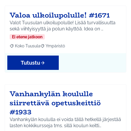
Valoa ulkoilupolulle! #1671
Valot Tuusulan ulkoilupolulle! Lisää turvallisuutta
sekä viihtyisyyttä ja polun käyttöä. Idea on …
Ei etene jatkoon
Koko Tuusula
Ympäristö
Rajaa tulokset aihepiirin mukaan: Koko Tuusula
Rajaa tulokset teeman mukaan: Ympäristö
Tutustu
Vanhankylän koululle
siirrettävä opetuskeittiö
#1933
Vanhankylän koululla ei voida tällä hetkellä järjestää
lasten kokkikursseja tms. sillä koulun keitti…