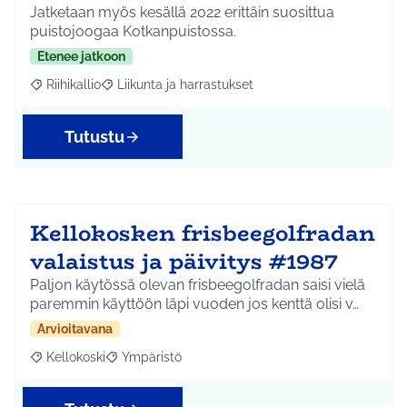
Jatketaan myös kesällä 2022 erittäin suosittua
puistojoogaa Kotkanpuistossa.
Etenee jatkoon
Riihikallio
Liikunta ja harrastukset
Rajaa tulokset aihepiirin mukaan: Riihikallio
Rajaa tulokset teeman mukaan: Liikunta ja harrastu
Tutustu
Kellokosken frisbeegolfradan
valaistus ja päivitys #1987
Paljon käytössä olevan frisbeegolfradan saisi vielä
paremmin käyttöön läpi vuoden jos kenttä olisi v…
Arvioitavana
Kellokoski
Ympäristö
Rajaa tulokset aihepiirin mukaan: Kellokoski
Rajaa tulokset teeman mukaan: Ympäristö