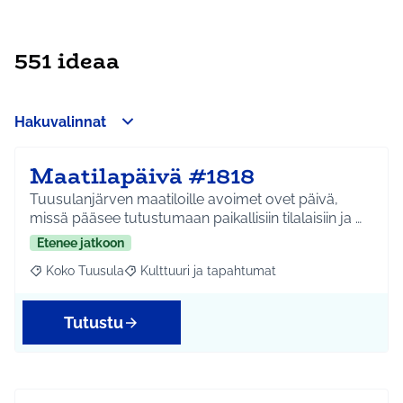
551 ideaa
Hakuvalinnat
Maatilapäivä #1818
Tuusulanjärven maatiloille avoimet ovet päivä,
missä pääsee tutustumaan paikallisiin tilalaisiin ja …
Etenee jatkoon
Koko Tuusula
Kulttuuri ja tapahtumat
Rajaa tulokset aihepiirin mukaan: Koko Tuusula
Rajaa tulokset teeman mukaan: Kulttuuri ja ta
Tutustu