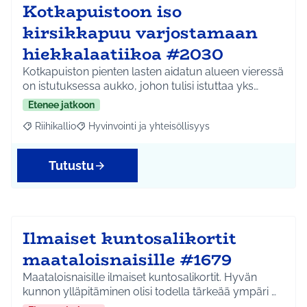
Kotkapuistoon iso
kirsikkapuu varjostamaan
hiekkalaatiikoa #2030
Kotkapuiston pienten lasten aidatun alueen vieressä
on istutuksessa aukko, johon tulisi istuttaa yks…
Etenee jatkoon
Riihikallio
Hyvinvointi ja yhteisöllisyys
Rajaa tulokset aihepiirin mukaan: Riihikallio
Rajaa tulokset teeman mukaan: Hyvinvointi ja yhtei
Tutustu
Ilmaiset kuntosalikortit
maataloisnaisille #1679
Maataloisnaisille ilmaiset kuntosalikortit. Hyvän
kunnon ylläpitäminen olisi todella tärkeää ympäri …