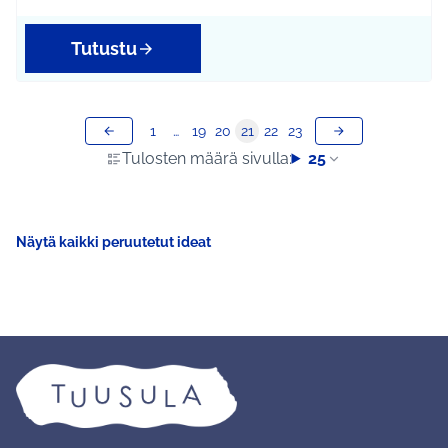
Tutustu
1
…
19
20
21
22
23
Tulosten määrä sivulla:
25
Näytä kaikki peruutetut ideat