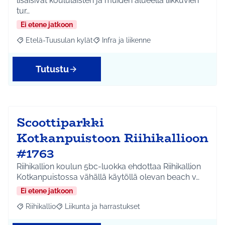
lisäisivät koululaisten ja muiden alueella liikkuvien
tur…
Ei etene jatkoon
Etelä-Tuusulan kylät
Infra ja liikenne
Rajaa tulokset aihepiirin mukaan: Etelä-Tuusulan kylät
Rajaa tulokset teeman mukaan: Infra ja 
Tutustu
Scoottiparkki
Kotkanpuistoon Riihikallioon
#1763
Riihikallion koulun 5bc-luokka ehdottaa Riihikallion
Kotkanpuistossa vähällä käytöllä olevan beach v…
Ei etene jatkoon
Riihikallio
Liikunta ja harrastukset
Rajaa tulokset aihepiirin mukaan: Riihikallio
Rajaa tulokset teeman mukaan: Liikunta ja harrastu