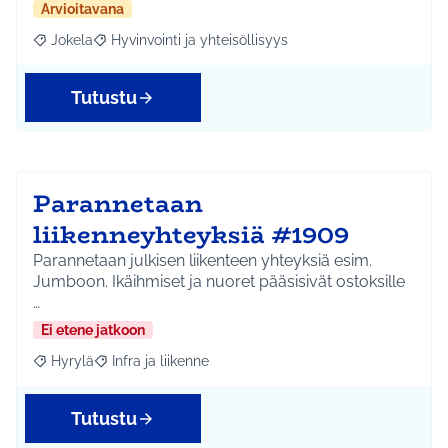
Arvioitavana
Jokela
Hyvinvointi ja yhteisöllisyys
Rajaa tulokset aihepiirin mukaan: Jokela
Rajaa tulokset teeman mukaan: Hyvinvointi ja yhteisöl
Tutustu
Parannetaan
liikenneyhteyksiä #1909
Parannetaan julkisen liikenteen yhteyksiä esim.
Jumboon. Ikäihmiset ja nuoret pääsisivät ostoksille
…
Ei etene jatkoon
Hyrylä
Infra ja liikenne
Rajaa tulokset aihepiirin mukaan: Hyrylä
Rajaa tulokset teeman mukaan: Infra ja liikenne
Tutustu