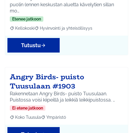
puolin (ennen keskustan aluetta kävelytien sillan
mo…
Etenee jatkoon
Kellokoski
Hyvinvointi ja yhteisöllisyys
Rajaa tulokset aihepiirin mukaan: Kellokoski
Rajaa tulokset teeman mukaan: Hyvinvointi ja yhtei
Tutustu
Angry Birds- puisto
Tuusulaan #1903
Rakennetaan Angry Birds- puisto Tuusulaan.
Puistossa voisi kiipeillä ja leikkiä leikkipuistossa. …
Ei etene jatkoon
Koko Tuusula
Ympäristö
Rajaa tulokset aihepiirin mukaan: Koko Tuusula
Rajaa tulokset teeman mukaan: Ympäristö