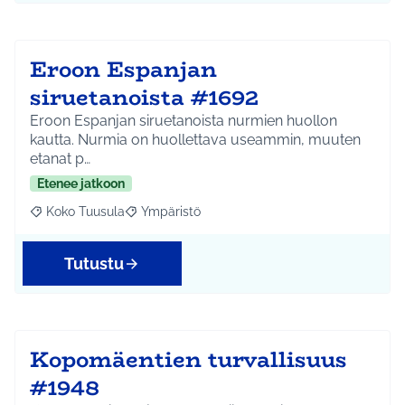
Eroon Espanjan
siruetanoista #1692
Eroon Espanjan siruetanoista nurmien huollon
kautta. Nurmia on huollettava useammin, muuten
etanat p…
Etenee jatkoon
Koko Tuusula
Ympäristö
Rajaa tulokset aihepiirin mukaan: Koko Tuusula
Rajaa tulokset teeman mukaan: Ympäristö
Tutustu
Kopomäentien turvallisuus
#1948