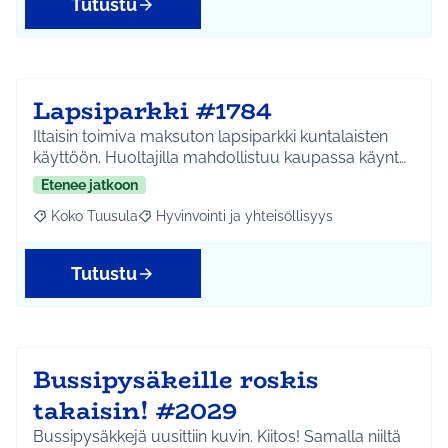
Tutustu
Lapsiparkki #1784
Iltaisin toimiva maksuton lapsiparkki kuntalaisten
käyttöön. Huoltajilla mahdollistuu kaupassa käynt…
Etenee jatkoon
Koko Tuusula
Hyvinvointi ja yhteisöllisyys
Rajaa tulokset aihepiirin mukaan: Koko Tuusula
Rajaa tulokset teeman mukaan: Hyvinvointi ja y
Tutustu
Bussipysäkeille roskis
takaisin! #2029
Bussipysäkkejä uusittiin kuvin. Kiitos! Samalla niiltä