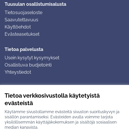
Tuusulan osallistumisalusta
Tietosuojaseloste
Saavutettavuus
Käyttöehdot
Evästeasetukset
Tietoa palvelusta
Usein kysytyt kysymykset
Osallistuva budjetointi
Yhteystiedot
Ohjeet
Tietoa verkkosivustolla käytetyistä
Ohjeet kirjautumiseen
evästeistä
Ohjeet kommentin jättämiseen
Käytämme sivustollamme evästeitä sivuston suorituskyvyn ja
sisällön parantamiseksi. Evästeiden avulla voimme tarjota
yksilöllisemmän käyttäjäkokemuksen ja sisältöjä sosiaalisen
median kanavista.