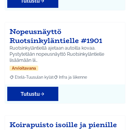
Tutustu
Nopeusnäyttö
Ruotsinkyläntielle #1901
Ruotsinkyläntiellä ajetaan autoilla kovaa.
Pystytetään nopeusnäyttö Ruotsinkyläntielle
lisäämään lii…
Arvioitavana
Etelä-Tuusulan kylät
Infra ja liikenne
Rajaa tulokset aihepiirin mukaan: Etelä-Tuusulan kylät
Rajaa tulokset teeman mukaan: Infra ja 
Tutustu
Koirapuisto isoille ja pienille