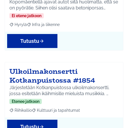
Kopomäentiellä ajavat autot siitä huolimatta, että se
on pyörätie. Siihen olisi saatava betoniporsas…
Ei etene jatkoon
Hyrylä
Infra ja liikenne
Rajaa tulokset aihepiirin mukaan: Hyrylä
Rajaa tulokset teeman mukaan: Infra ja liikenne
Tutustu
Ulkoilmakonsertti
Kotkanpuistossa #1854
Järjestetään Kotkanpuistossa ulkoilmakonsertti,
jossa esitetään ikäihmisille mieluista musiikkia. …
Etenee jatkoon
Riihikallio
Kulttuuri ja tapahtumat
Rajaa tulokset aihepiirin mukaan: Riihikallio
Rajaa tulokset teeman mukaan: Kulttuuri ja tapaht
Tutustu