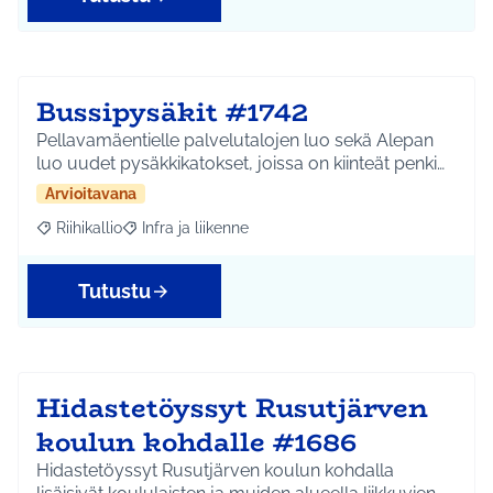
Bussipysäkit #1742
Pellavamäentielle palvelutalojen luo sekä Alepan
luo uudet pysäkkikatokset, joissa on kiinteät penki…
Arvioitavana
Riihikallio
Infra ja liikenne
Rajaa tulokset aihepiirin mukaan: Riihikallio
Rajaa tulokset teeman mukaan: Infra ja liikenne
Tutustu
Hidastetöyssyt Rusutjärven
koulun kohdalle #1686
Hidastetöyssyt Rusutjärven koulun kohdalla