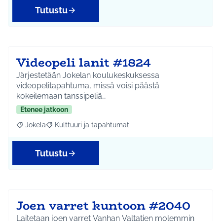
Tutustu
Videopeli lanit #1824
Järjestetään Jokelan koulukeskuksessa
videopelitapahtuma, missä voisi päästä
kokeilemaan tanssipeliä…
Etenee jatkoon
Jokela
Kulttuuri ja tapahtumat
Rajaa tulokset aihepiirin mukaan: Jokela
Rajaa tulokset teeman mukaan: Kulttuuri ja tapahtum
Tutustu
Joen varret kuntoon #2040
Laitetaan joen varret Vanhan Valtatien molemmin