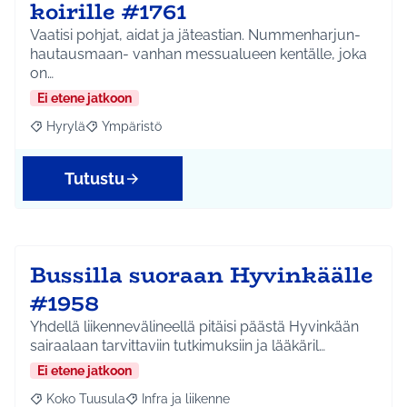
koirille #1761
Vaatisi pohjat, aidat ja jäteastian. Nummenharjun-
hautausmaan- vanhan messualueen kentälle, joka
on…
Ei etene jatkoon
Hyrylä
Ympäristö
Rajaa tulokset aihepiirin mukaan: Hyrylä
Rajaa tulokset teeman mukaan: Ympäristö
Tutustu
Bussilla suoraan Hyvinkäälle
#1958
Yhdellä liikennevälineellä pitäisi päästä Hyvinkään
sairaalaan tarvittaviin tutkimuksiin ja lääkäril…
Ei etene jatkoon
Koko Tuusula
Infra ja liikenne
Rajaa tulokset aihepiirin mukaan: Koko Tuusula
Rajaa tulokset teeman mukaan: Infra ja liikenne