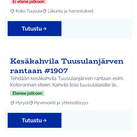
Ei etene jatkoon
Koko Tuusula
Liikunta ja harrastukset
Rajaa tulokset aihepiirin mukaan: Koko Tuusula
Rajaa tulokset teeman mukaan: Liikunta ja harr
Tutustu
Kesäkahvila Tuusulanjärven
rantaan #1907
Tehdään kesäkahvila Tuusulanjärven rantaan esim.
Kotorannan eteen. Kahvila toisi tuusulalaisille lis…
Etenee jatkoon
Hyrylä
Hyvinvointi ja yhteisöllisyys
Rajaa tulokset aihepiirin mukaan: Hyrylä
Rajaa tulokset teeman mukaan: Hyvinvointi ja yhteisöl
Tutustu