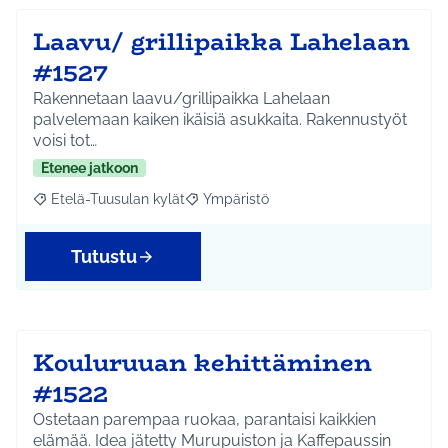
Laavu/ grillipaikka Lahelaan
#1527
Rakennetaan laavu/grillipaikka Lahelaan
palvelemaan kaiken ikäisiä asukkaita. Rakennustyöt
voisi tot…
Etenee jatkoon
Etelä-Tuusulan kylät
Ympäristö
Rajaa tulokset aihepiirin mukaan: Etelä-Tuusulan kylät
Rajaa tulokset teeman mukaan: Ympäri
Tutustu
Kouluruuan kehittäminen
#1522
Ostetaan parempaa ruokaa, parantaisi kaikkien
elämää. Idea jätetty Murupuiston ja Kaffepaussin