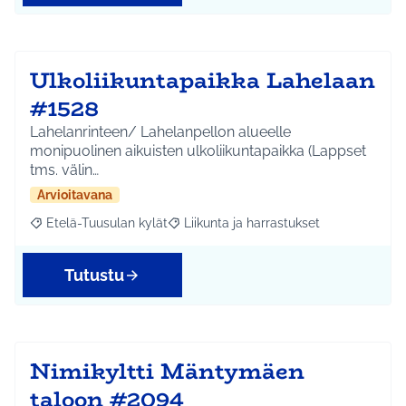
Ulkoliikuntapaikka Lahelaan
#1528
Lahelanrinteen/ Lahelanpellon alueelle
monipuolinen aikuisten ulkoliikuntapaikka (Lappset
tms. välin…
Arvioitavana
Etelä-Tuusulan kylät
Liikunta ja harrastukset
Rajaa tulokset aihepiirin mukaan: Etelä-Tuusulan kylät
Rajaa tulokset teeman mukaan: Liikunta
Tutustu
Nimikyltti Mäntymäen
taloon #2094