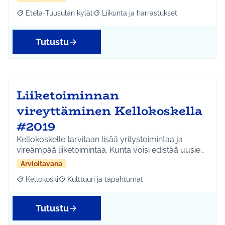
Etelä-Tuusulan kylät
Liikunta ja harrastukset
Rajaa tulokset aihepiirin mukaan: Etelä-Tuusulan kylät
Rajaa tulokset teeman mukaan: Liikunta
Tutustu
Liiketoiminnan
vireyttäminen Kellokoskella
#2019
Kellokoskelle tarvitaan lisää yritystoimintaa ja
vireämpää liiketoimintaa. Kunta voisi edistää uusie…
Arvioitavana
Kellokoski
Kulttuuri ja tapahtumat
Rajaa tulokset aihepiirin mukaan: Kellokoski
Rajaa tulokset teeman mukaan: Kulttuuri ja tapah
Tutustu