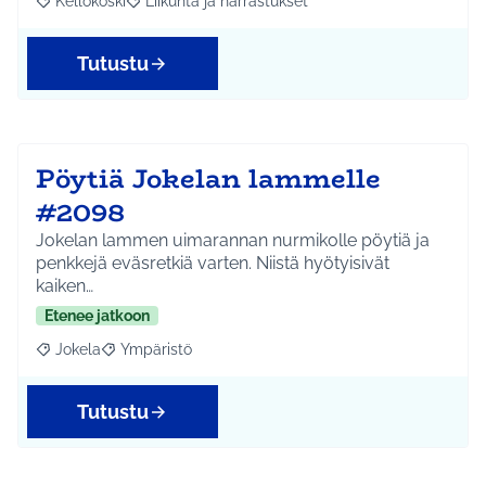
Kellokoski
Liikunta ja harrastukset
Rajaa tulokset aihepiirin mukaan: Kellokoski
Rajaa tulokset teeman mukaan: Liikunta ja harrast
Tutustu
Pöytiä Jokelan lammelle
#2098
Jokelan lammen uimarannan nurmikolle pöytiä ja
penkkejä eväsretkiä varten. Niistä hyötyisivät
kaiken…
Etenee jatkoon
Jokela
Ympäristö
Rajaa tulokset aihepiirin mukaan: Jokela
Rajaa tulokset teeman mukaan: Ympäristö
Tutustu