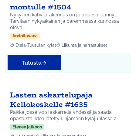
montulle #1504
Nykyinen kahvilarakennus on jo aikansa elännyt.
Tarvitaan nykyaikainen ja paremmassa kunnossa
oleva …
Arvioitavana
Etelä-Tuusulan kylät
Liikunta ja harrastukset
Rajaa tulokset aihepiirin mukaan: Etelä-Tuusulan kylät
Rajaa tulokset teeman mukaan: Liikunta
Tutustu
Lasten askartelupaja
Kellokoskelle #1635
Paikka jossa voisi askarrella yhdessä ja saada
opastusta. Idea jätetty Linjamäen kyläjuhlassa 2…
Etenee jatkoon