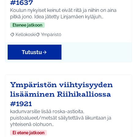
#1637
Koulun nykyiset keinut eivät riitä ja niihin on aina
pitkä jono. Idea jätetty Linjamäen kyläjuh…
Etenee jatkoon
Kellokoski
Ympäristö
Rajaa tulokset aihepiirin mukaan: Kellokoski
Rajaa tulokset teeman mukaan: Ympäristö
Tutustu
Ympäristön viihtyisyyden
lisääminen Riihikalliossa
#1921
kadunvarsille lisää roska-astioita,
puistoalueet/metsät säilytettävä liikuntaan ja
yhteisenä olohuon…
Ei etene jatkoon