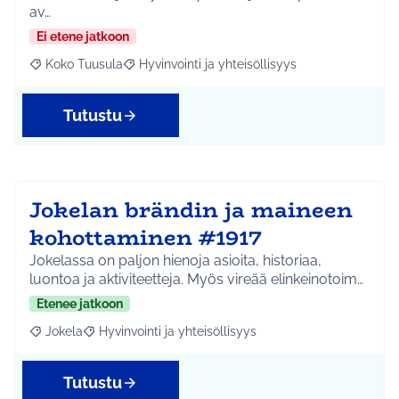
av…
Ei etene jatkoon
Koko Tuusula
Hyvinvointi ja yhteisöllisyys
Rajaa tulokset aihepiirin mukaan: Koko Tuusula
Rajaa tulokset teeman mukaan: Hyvinvointi ja y
Tutustu
Jokelan brändin ja maineen
kohottaminen #1917
Jokelassa on paljon hienoja asioita, historiaa,
luontoa ja aktiviteetteja. Myös vireää elinkeinotoim…
Etenee jatkoon
Jokela
Hyvinvointi ja yhteisöllisyys
Rajaa tulokset aihepiirin mukaan: Jokela
Rajaa tulokset teeman mukaan: Hyvinvointi ja yhteisöl
Tutustu