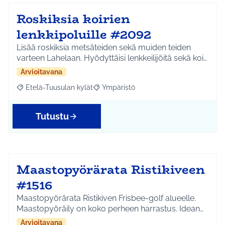
Roskiksia koirien
lenkkipoluille #2092
Lisää roskiksia metsäteiden sekä muiden teiden
varteen Lahelaan. Hyödyttäisi lenkkeilijöitä sekä koi…
Arvioitavana
Etelä-Tuusulan kylät
Ympäristö
Rajaa tulokset aihepiirin mukaan: Etelä-Tuusulan kylät
Rajaa tulokset teeman mukaan: Ympäri
Tutustu
Maastopyörärata Ristikiveen
#1516
Maastopyörärata Ristikiven Frisbee-golf alueelle.
Maastopyöräily on koko perheen harrastus. Idean…
Arvioitavana