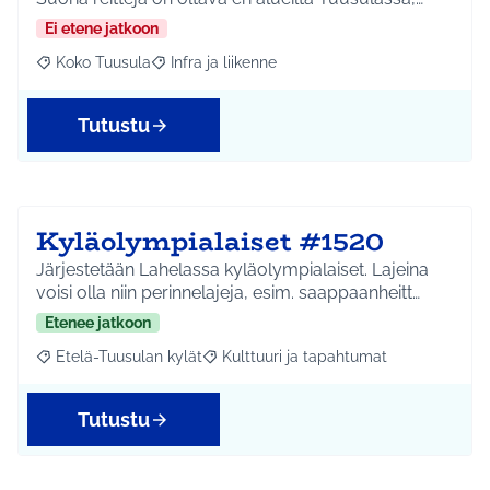
Ei etene jatkoon
Koko Tuusula
Infra ja liikenne
Rajaa tulokset aihepiirin mukaan: Koko Tuusula
Rajaa tulokset teeman mukaan: Infra ja liikenne
Tutustu
Kyläolympialaiset #1520
Järjestetään Lahelassa kyläolympialaiset. Lajeina
voisi olla niin perinnelajeja, esim. saappaanheitt…
Etenee jatkoon
Etelä-Tuusulan kylät
Kulttuuri ja tapahtumat
Rajaa tulokset aihepiirin mukaan: Etelä-Tuusulan kylät
Rajaa tulokset teeman mukaan: Kulttuur
Tutustu