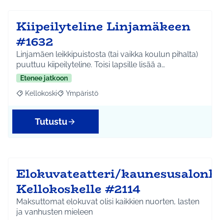
Kiipeilyteline Linjamäkeen
#1632
Linjamäen leikkipuistosta (tai vaikka koulun pihalta)
puuttuu kiipeilyteline. Toisi lapsille lisää a…
Etenee jatkoon
Kellokoski
Ympäristö
Rajaa tulokset aihepiirin mukaan: Kellokoski
Rajaa tulokset teeman mukaan: Ympäristö
Tutustu
Elokuvateatteri/kaunesusalonk
Kellokoskelle #2114
Maksuttomat elokuvat olisi kaikkien nuorten, lasten
ja vanhusten mieleen