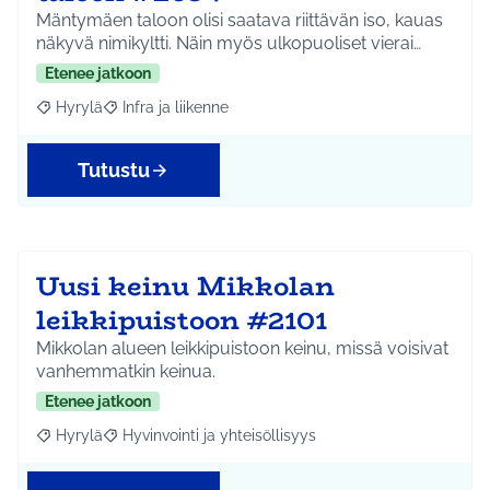
Mäntymäen taloon olisi saatava riittävän iso, kauas
näkyvä nimikyltti. Näin myös ulkopuoliset vierai…
Etenee jatkoon
Hyrylä
Infra ja liikenne
Rajaa tulokset aihepiirin mukaan: Hyrylä
Rajaa tulokset teeman mukaan: Infra ja liikenne
Tutustu
Uusi keinu Mikkolan
leikkipuistoon #2101
Mikkolan alueen leikkipuistoon keinu, missä voisivat
vanhemmatkin keinua.
Etenee jatkoon
Hyrylä
Hyvinvointi ja yhteisöllisyys
Rajaa tulokset aihepiirin mukaan: Hyrylä
Rajaa tulokset teeman mukaan: Hyvinvointi ja yhteisöl