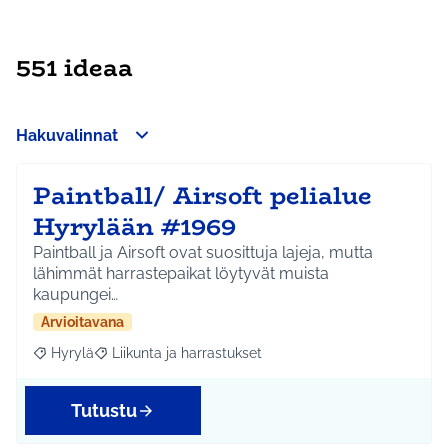
551 ideaa
Hakuvalinnat
Paintball/ Airsoft pelialue
Hyrylään #1969
Paintball ja Airsoft ovat suosittuja lajeja, mutta
lähimmät harrastepaikat löytyvät muista
kaupungei…
Arvioitavana
Hyrylä
Liikunta ja harrastukset
Rajaa tulokset aihepiirin mukaan: Hyrylä
Rajaa tulokset teeman mukaan: Liikunta ja harrastuks
Tutustu