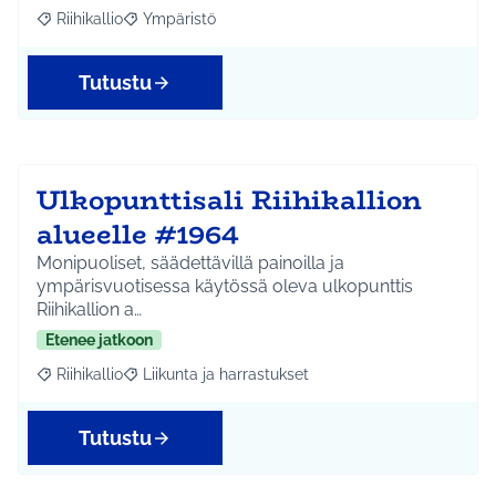
Riihikallio
Ympäristö
Rajaa tulokset aihepiirin mukaan: Riihikallio
Rajaa tulokset teeman mukaan: Ympäristö
Tutustu
Ulkopunttisali Riihikallion
alueelle #1964
Monipuoliset, säädettävillä painoilla ja
ympärisvuotisessa käytössä oleva ulkopunttis
Riihikallion a…
Etenee jatkoon
Riihikallio
Liikunta ja harrastukset
Rajaa tulokset aihepiirin mukaan: Riihikallio
Rajaa tulokset teeman mukaan: Liikunta ja harrastu
Tutustu