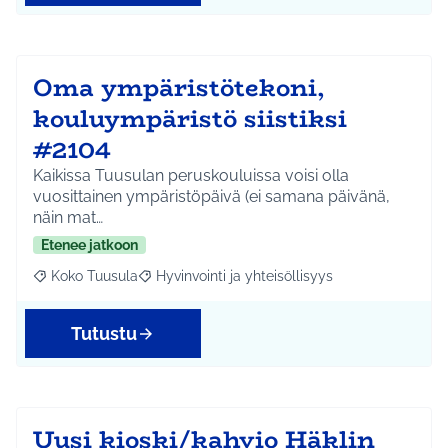
Oma ympäristötekoni,
kouluympäristö siistiksi
#2104
Kaikissa Tuusulan peruskouluissa voisi olla
vuosittainen ympäristöpäivä (ei samana päivänä,
näin mat…
Etenee jatkoon
Koko Tuusula
Hyvinvointi ja yhteisöllisyys
Rajaa tulokset aihepiirin mukaan: Koko Tuusula
Rajaa tulokset teeman mukaan: Hyvinvointi ja y
Tutustu
Uusi kioski/kahvio Häklin