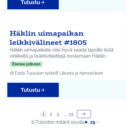
Tutustu
Häklin uimapaikan
leikkivälineet #1805
Häklin uimapaikalle olisi hyvä saada lapsille lisää
virikkeitä ja lisäktiviteettejä nostamaan Häklin…
Etenee jatkoon
Etelä-Tuusulan kylät
Liikunta ja harrastukset
Rajaa tulokset aihepiirin mukaan: Etelä-Tuusulan kylät
Rajaa tulokset teeman mukaan: Liikunta
Tutustu
1
2
3
…
23
Tulosten määrä sivulla:
25