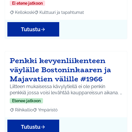
Ei etene jatkoon
Kellokoski
Kulttuuri ja tapahtumat
Rajaa tulokset aihepiirin mukaan: Kellokoski
Rajaa tulokset teeman mukaan: Kulttuuri ja tapah
Tutustu
Penkki kevyenliikenteen
väylälle Bostoninkaaren ja
Majavatien välille #1966
Liitteen mukaisessa kävylytiellä ei ole penkin
penkkiä jossa voisi levähtää kauppareissun aikana. …
Etenee jatkoon
Riihikallio
Ympäristö
Rajaa tulokset aihepiirin mukaan: Riihikallio
Rajaa tulokset teeman mukaan: Ympäristö
Tutustu