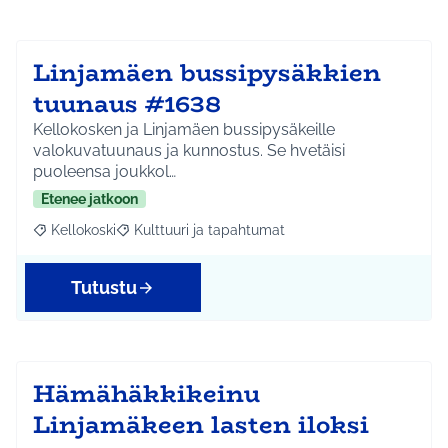
Linjamäen bussipysäkkien
tuunaus #1638
Kellokosken ja Linjamäen bussipysäkeille
valokuvatuunaus ja kunnostus. Se hvetäisi
puoleensa joukkol…
Etenee jatkoon
Kellokoski
Kulttuuri ja tapahtumat
Rajaa tulokset aihepiirin mukaan: Kellokoski
Rajaa tulokset teeman mukaan: Kulttuuri ja tapah
Tutustu
Hämähäkkikeinu
Linjamäkeen lasten iloksi