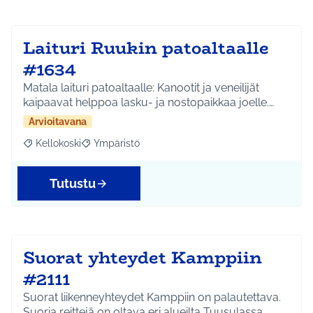
Laituri Ruukin patoaltaalle
#1634
Matala laituri patoaltaalle: Kanootit ja veneilijät
kaipaavat helppoa lasku- ja nostopaikkaa joelle.…
Arvioitavana
Kellokoski
Ympäristö
Rajaa tulokset aihepiirin mukaan: Kellokoski
Rajaa tulokset teeman mukaan: Ympäristö
Tutustu
Suorat yhteydet Kamppiin
#2111
Suorat liikenneyhteydet Kamppiin on palautettava.
Suoria reittejä on oltava eri alueilta Tuusulassa,…