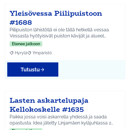
Yleisövessa Piilipuistoon
#1688
Piilipuiston lähistöllä ei ole tällä hetkellä vessaa.
Vessasta hyötyisivät puiston kävijät ja alueel…
Etenee jatkoon
Hyrylä
Ympäristö
Rajaa tulokset aihepiirin mukaan: Hyrylä
Rajaa tulokset teeman mukaan: Ympäristö
Tutustu
Lasten askartelupaja
Kellokoskelle #1635
Paikka jossa voisi askarrella yhdessä ja saada
opastusta. Idea jätetty Linjamäen kyläjuhlassa 2…