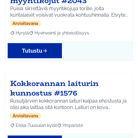
myyntikojut #2043
Puisia siirrettäviä myyntikojuja torille, joita
kuntalaiset voisivat vuokrata kohtuuhinnalla. Elvyte…
Arvioitavana
Hyrylä
Hyvinvointi ja yhteisöllisyys
Rajaa tulokset aihepiirin mukaan: Hyrylä
Rajaa tulokset teeman mukaan: Hyvinvointi ja yhteisöl
Tutustu
Kokkorannan laiturin
kunnostus #1576
Rusutjärven kokkorannan laituri kaipaa ehostusta ja
olisi aika laittaa sitä kuntoon. Laituri on kova…
Arvioitavana
Etelä-Tuusulan kylät
Ympäristö
Rajaa tulokset aihepiirin mukaan: Etelä-Tuusulan kylät
Rajaa tulokset teeman mukaan: Ympäri