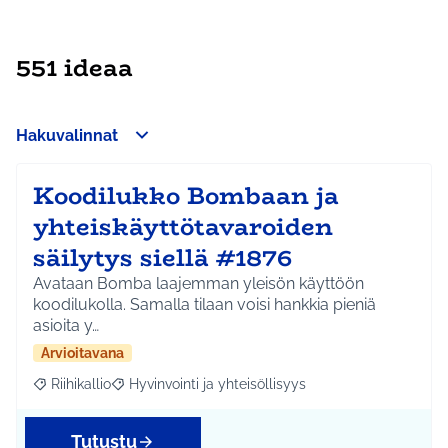
551 ideaa
Hakuvalinnat
Koodilukko Bombaan ja
yhteiskäyttötavaroiden
säilytys siellä #1876
Avataan Bomba laajemman yleisön käyttöön
koodilukolla. Samalla tilaan voisi hankkia pieniä
asioita y…
Arvioitavana
Riihikallio
Hyvinvointi ja yhteisöllisyys
Rajaa tulokset aihepiirin mukaan: Riihikallio
Rajaa tulokset teeman mukaan: Hyvinvointi ja yhtei
Tutustu