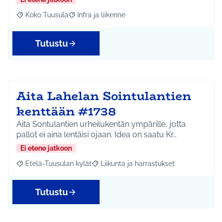
Koko Tuusula
Infra ja liikenne
Rajaa tulokset aihepiirin mukaan: Koko Tuusula
Rajaa tulokset teeman mukaan: Infra ja liikenne
Tutustu
Aita Lahelan Sointulantien
kenttään #1738
Aita Sontulantien urheilukentän ympärille, jotta
pallot ei aina lentäisi ojaan. Idea on saatu Kr…
Ei etene jatkoon
Etelä-Tuusulan kylät
Liikunta ja harrastukset
Rajaa tulokset aihepiirin mukaan: Etelä-Tuusulan kylät
Rajaa tulokset teeman mukaan: Liikunta
Tutustu