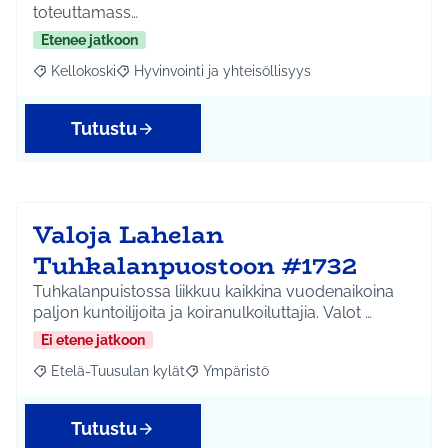
toteuttamass…
Etenee jatkoon
Kellokoski
Hyvinvointi ja yhteisöllisyys
Rajaa tulokset aihepiirin mukaan: Kellokoski
Rajaa tulokset teeman mukaan: Hyvinvointi ja yhtei
Tutustu
Valoja Lahelan
Tuhkalanpuostoon #1732
Tuhkalanpuistossa liikkuu kaikkina vuodenaikoina
paljon kuntoilijoita ja koiranulkoiluttajia. Valot …
Ei etene jatkoon
Etelä-Tuusulan kylät
Ympäristö
Rajaa tulokset aihepiirin mukaan: Etelä-Tuusulan kylät
Rajaa tulokset teeman mukaan: Ympäri
Tutustu