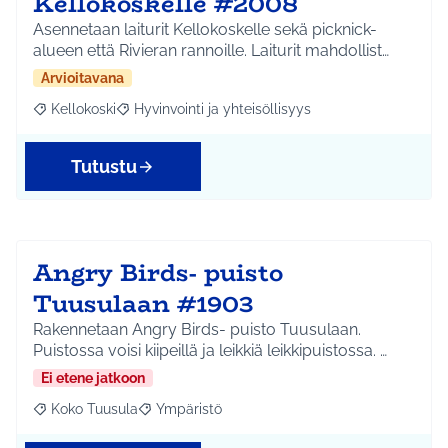
Kellokoskelle #2008
Asennetaan laiturit Kellokoskelle sekä picknick-
alueen että Rivieran rannoille. Laiturit mahdollist…
Arvioitavana
Kellokoski
Hyvinvointi ja yhteisöllisyys
Rajaa tulokset aihepiirin mukaan: Kellokoski
Rajaa tulokset teeman mukaan: Hyvinvointi ja yhtei
Tutustu
Angry Birds- puisto
Tuusulaan #1903
Rakennetaan Angry Birds- puisto Tuusulaan.
Puistossa voisi kiipeillä ja leikkiä leikkipuistossa. …
Ei etene jatkoon
Koko Tuusula
Ympäristö
Rajaa tulokset aihepiirin mukaan: Koko Tuusula
Rajaa tulokset teeman mukaan: Ympäristö