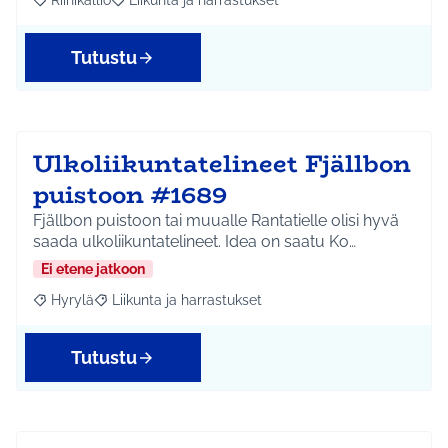
Riihikallio
Liikunta ja harrastukset
Rajaa tulokset aihepiirin mukaan: Riihikallio
Rajaa tulokset teeman mukaan: Liikunta ja harrastu
Tutustu
Ulkoliikuntatelineet Fjällbon
puistoon #1689
Fjällbon puistoon tai muualle Rantatielle olisi hyvä
saada ulkoliikuntatelineet. Idea on saatu Ko…
Ei etene jatkoon
Hyrylä
Liikunta ja harrastukset
Rajaa tulokset aihepiirin mukaan: Hyrylä
Rajaa tulokset teeman mukaan: Liikunta ja harrastuks
Tutustu