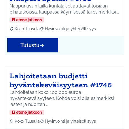
Naapuriavun lailla kuntalaiset auttavat toisiaan
pihatalkoissa, kaupassa käymisessä tai esimerkiksi …
Ei etene jatkoon
Koko Tuusula
Hyvinvointi ja yhteisöllisyys
Rajaa tulokset aihepiirin mukaan: Koko Tuusula
Rajaa tulokset teeman mukaan: Hyvinvointi ja y
Tutustu
Lahjoitetaan budjetti
hyväntekeväisyyteen #1746
Lahdoitetaan koko 100 000 euroa
hyväntekeväisyyteen. Kohde voisi olla esimerkiksi
lasten ja nuorten …
Ei etene jatkoon
Koko Tuusula
Hyvinvointi ja yhteisöllisyys
Rajaa tulokset aihepiirin mukaan: Koko Tuusula
Rajaa tulokset teeman mukaan: Hyvinvointi ja y