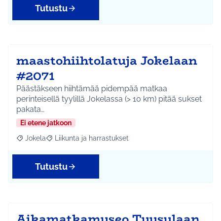
Tutustu
maastohiihtolatuja Jokelaan
#2071
Päästäkseen hiihtämää pidempää matkaa
perinteisellä tyylillä Jokelassa (> 10 km) pitää sukset
pakata…
Ei etene jatkoon
Jokela
Liikunta ja harrastukset
Rajaa tulokset aihepiirin mukaan: Jokela
Rajaa tulokset teeman mukaan: Liikunta ja harrastuks
Tutustu
Aikamatkamuseo Tuusulaan