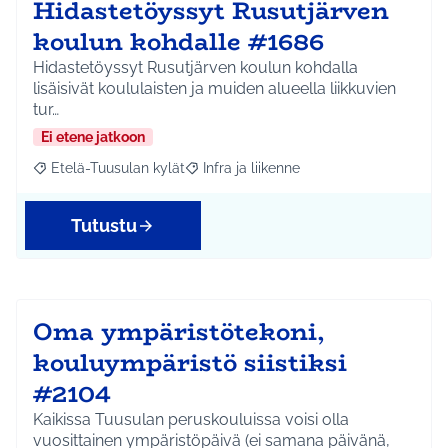
Hidastetöyssyt Rusutjärven
koulun kohdalle #1686
Hidastetöyssyt Rusutjärven koulun kohdalla
lisäisivät koululaisten ja muiden alueella liikkuvien
tur…
Ei etene jatkoon
Etelä-Tuusulan kylät
Infra ja liikenne
Rajaa tulokset aihepiirin mukaan: Etelä-Tuusulan kylät
Rajaa tulokset teeman mukaan: Infra ja 
Tutustu
Oma ympäristötekoni,
kouluympäristö siistiksi
#2104
Kaikissa Tuusulan peruskouluissa voisi olla
vuosittainen ympäristöpäivä (ei samana päivänä,