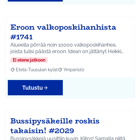
Eroon valkoposkihanhista
#1741
Alueella pörrää noin 10000 valkoposkihanhea,
joista tulisi päästä eroon. Idean on jättänyt Heikki…
Ei etene jatkoon
Etelä-Tuusulan kylät
Ympäristö
Rajaa tulokset aihepiirin mukaan: Etelä-Tuusulan kylät
Rajaa tulokset teeman mukaan: Ympäri
Tutustu
Bussipysäkeille roskis
takaisin! #2029
Bussipysäkkejä uusittiin kuvin. Kiitos! Samalla niiltä