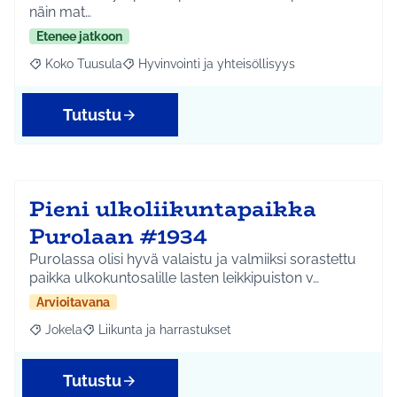
näin mat…
Etenee jatkoon
Koko Tuusula
Hyvinvointi ja yhteisöllisyys
Rajaa tulokset aihepiirin mukaan: Koko Tuusula
Rajaa tulokset teeman mukaan: Hyvinvointi ja y
Tutustu
Pieni ulkoliikuntapaikka
Purolaan #1934
Purolassa olisi hyvä valaistu ja valmiiksi sorastettu
paikka ulkokuntosalille lasten leikkipuiston v…
Arvioitavana
Jokela
Liikunta ja harrastukset
Rajaa tulokset aihepiirin mukaan: Jokela
Rajaa tulokset teeman mukaan: Liikunta ja harrastuks
Tutustu