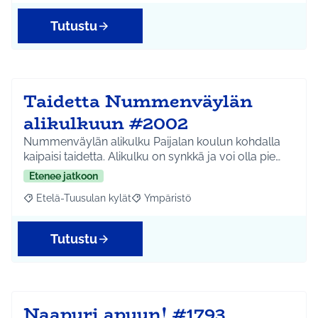
Tutustu
Taidetta Nummenväylän
alikulkuun #2002
Nummenväylän alikulku Paijalan koulun kohdalla
kaipaisi taidetta. Alikulku on synkkä ja voi olla pie…
Etenee jatkoon
Etelä-Tuusulan kylät
Ympäristö
Rajaa tulokset aihepiirin mukaan: Etelä-Tuusulan kylät
Rajaa tulokset teeman mukaan: Ympäri
Tutustu
Naapuri apuun! #1793