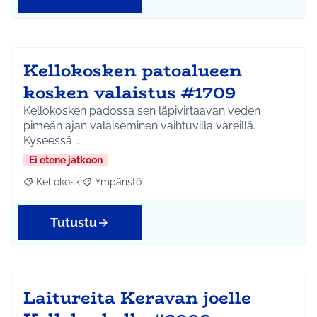
Kellokosken patoalueen
kosken valaistus #1709
Kellokosken padossa sen läpivirtaavan veden
pimeän ajan valaiseminen vaihtuvilla väreillä.
Kyseessä …
Ei etene jatkoon
Kellokoski
Ympäristö
Rajaa tulokset aihepiirin mukaan: Kellokoski
Rajaa tulokset teeman mukaan: Ympäristö
Tutustu
Laitureita Keravan joelle