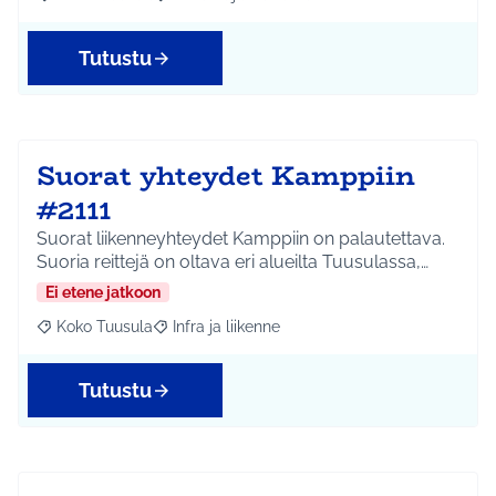
Rajaa tulokset aihepiirin mukaan: Koko Tuusula
Rajaa tulokset teeman mukaan: Liikunta ja harr
Tutustu
Suorat yhteydet Kamppiin
#2111
Suorat liikenneyhteydet Kamppiin on palautettava.
Suoria reittejä on oltava eri alueilta Tuusulassa,…
Ei etene jatkoon
Koko Tuusula
Infra ja liikenne
Rajaa tulokset aihepiirin mukaan: Koko Tuusula
Rajaa tulokset teeman mukaan: Infra ja liikenne
Tutustu