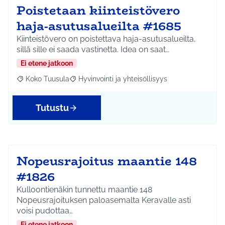
Poistetaan kiinteistövero
haja-asutusalueilta #1685
Kiinteistövero on poistettava haja-asutusalueilta,
sillä sille ei saada vastinetta. Idea on saat…
Ei etene jatkoon
Koko Tuusula
Hyvinvointi ja yhteisöllisyys
Rajaa tulokset aihepiirin mukaan: Koko Tuusula
Rajaa tulokset teeman mukaan: Hyvinvointi ja y
Tutustu
Nopeusrajoitus maantie 148
#1826
Kulloontienäkin tunnettu maantie 148
Nopeusrajoituksen paloasemalta Keravalle asti
voisi pudottaa…
Ei etene jatkoon