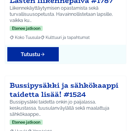
Lasten liikennepäivä #1787
Liikennekäyttäytymisen opastamista sekä
turvallisuusopetusta. Havainnollistetaan lapsille,
vaikka ku…
Etenee jatkoon
Koko Tuusula
Kulttuuri ja tapahtumat
Rajaa tulokset aihepiirin mukaan: Koko Tuusula
Rajaa tulokset teeman mukaan: Kulttuuri ja ta
Tutustu
Bussipysäkki ja sähkökaappi
taidetta lisää! #1524
Bussipysäkki taidetta onkin jo paijalassa,
keskustassa, tuusulanväylällä sekä maalattuja
sähkökaappe…
Etenee jatkoon