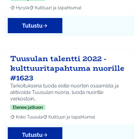
Hyrylä
Kulttuuri ja tapahtumat
Rajaa tulokset aihepiirin mukaan: Hyrylä
Rajaa tulokset teeman mukaan: Kulttuuri ja tapahtum
Tutustu
Tuusulan talentti 2022 -
kulttuuritapahtuma nuorille
#1623
Tarkoituksena tuoda esille nuorten osaamista ja
aktivoida Tuusulan nuoria, luoda nuorille
verkostoin…
Etenee jatkoon
Koko Tuusula
Kulttuuri ja tapahtumat
Rajaa tulokset aihepiirin mukaan: Koko Tuusula
Rajaa tulokset teeman mukaan: Kulttuuri ja ta
Tutustu