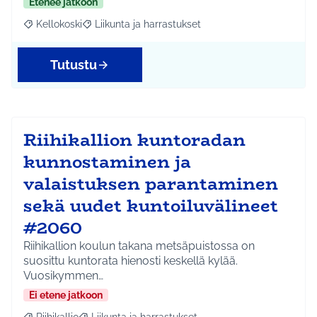
Etenee jatkoon
Kellokoski
Liikunta ja harrastukset
Rajaa tulokset aihepiirin mukaan: Kellokoski
Rajaa tulokset teeman mukaan: Liikunta ja harrast
Tutustu
Riihikallion kuntoradan
kunnostaminen ja
valaistuksen parantaminen
sekä uudet kuntoiluvälineet
#2060
Riihikallion koulun takana metsäpuistossa on
suosittu kuntorata hienosti keskellä kylää.
Vuosikymmen…
Ei etene jatkoon