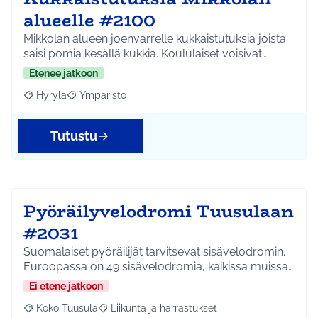
alueelle #2100
Mikkolan alueen joenvarrelle kukkaistutuksia joista
saisi pomia kesällä kukkia. Koululaiset voisivat…
Etenee jatkoon
Hyrylä
Ympäristö
Rajaa tulokset aihepiirin mukaan: Hyrylä
Rajaa tulokset teeman mukaan: Ympäristö
Tutustu
Pyöräilyvelodromi Tuusulaan
#2031
Suomalaiset pyöräilijät tarvitsevat sisävelodromin.
Euroopassa on 49 sisävelodromia, kaikissa muissa…
Ei etene jatkoon
Koko Tuusula
Liikunta ja harrastukset
Rajaa tulokset aihepiirin mukaan: Koko Tuusula
Rajaa tulokset teeman mukaan: Liikunta ja harr