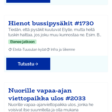
Hienot bussipysäkit #1730
Tiedän, että pysäkit kuuluvat Elylle, mutta heitä
tuskin haittaa, jos joku muu kunnostaa ne. Esim. B…
Etenee jatkoon
Etelä-Tuusulan kylät
Infra ja liikenne
Rajaa tulokset aihepiirin mukaan: Etelä-Tuusulan kylät
Rajaa tulokset teeman mukaan: Infra ja 
Tutustu
Nuorille vapaa-ajan
viettopaikka ulos #2033
Nuorille vapaa-ajanviettopaikka ulos, jonka he
voisivat itse suunnitella ja olla mukana