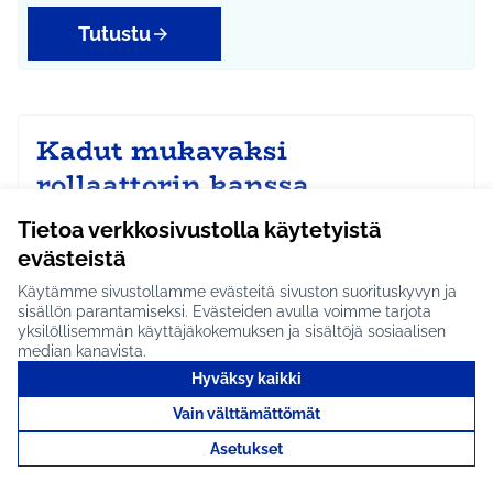
Tutustu
Kadut mukavaksi
rollaattorin kanssa
kulkemiselle #1752
Tietoa verkkosivustolla käytetyistä
Erityisesti alueilla, joilla on paljon ikääntyneitä, olisi
evästeistä
hyvä tarkastaa ja kunnostaa kadut, jotta …
Käytämme sivustollamme evästeitä sivuston suorituskyvyn ja
Etenee jatkoon
sisällön parantamiseksi. Evästeiden avulla voimme tarjota
yksilöllisemmän käyttäjäkokemuksen ja sisältöjä sosiaalisen
Koko Tuusula
Infra ja liikenne
Rajaa tulokset aihepiirin mukaan: Koko Tuusula
Rajaa tulokset teeman mukaan: Infra ja liikenne
median kanavista.
Hyväksy kaikki
Tutustu
Vain välttämättömät
Asetukset