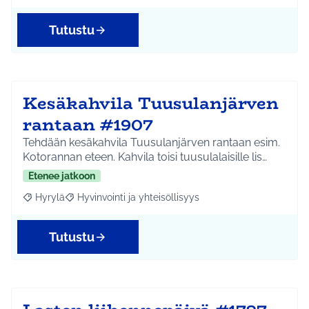
Tutustu
Kesäkahvila Tuusulanjärven
rantaan #1907
Tehdään kesäkahvila Tuusulanjärven rantaan esim.
Kotorannan eteen. Kahvila toisi tuusulalaisille lis…
Etenee jatkoon
Hyrylä
Hyvinvointi ja yhteisöllisyys
Rajaa tulokset aihepiirin mukaan: Hyrylä
Rajaa tulokset teeman mukaan: Hyvinvointi ja yhteisöl
Tutustu