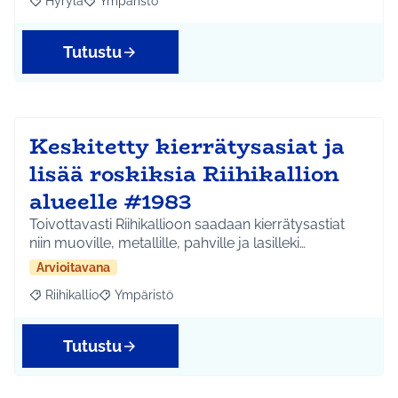
Hyrylä
Ympäristö
Rajaa tulokset aihepiirin mukaan: Hyrylä
Rajaa tulokset teeman mukaan: Ympäristö
Tutustu
Keskitetty kierrätysasiat ja
lisää roskiksia Riihikallion
alueelle #1983
Toivottavasti Riihikallioon saadaan kierrätysastiat
niin muoville, metallille, pahville ja lasilleki…
Arvioitavana
Riihikallio
Ympäristö
Rajaa tulokset aihepiirin mukaan: Riihikallio
Rajaa tulokset teeman mukaan: Ympäristö
Tutustu