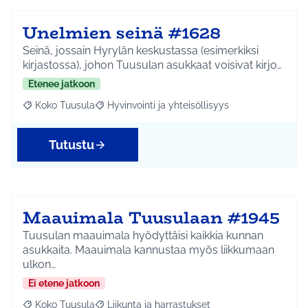
Unelmien seinä #1628
Seinä, jossain Hyrylän keskustassa (esimerkiksi
kirjastossa), johon Tuusulan asukkaat voisivat kirjo…
Etenee jatkoon
Koko Tuusula
Hyvinvointi ja yhteisöllisyys
Rajaa tulokset aihepiirin mukaan: Koko Tuusula
Rajaa tulokset teeman mukaan: Hyvinvointi ja y
Tutustu
Maauimala Tuusulaan #1945
Tuusulan maauimala hyödyttäisi kaikkia kunnan
asukkaita. Maauimala kannustaa myös liikkumaan
ulkon…
Ei etene jatkoon
Koko Tuusula
Liikunta ja harrastukset