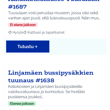
#1687
Tuusulaan voisi perustaa museon, jossa olisi sekä
vanhan ajan puoli, että tulevaisuuspuoli. Näin mus…
Ei etene jatkoon
Hyrylä
Kulttuuri ja tapahtumat
Rajaa tulokset aihepiirin mukaan: Hyrylä
Rajaa tulokset teeman mukaan: Kulttuuri ja tapahtum
Tutustu
Linjamäen bussipysäkkien
tuunaus #1638
Kellokosken ja Linjamäen bussipysäkeille
valokuvatuunaus ja kunnostus. Se hvetäisi
puoleensa joukkol…
Etenee jatkoon