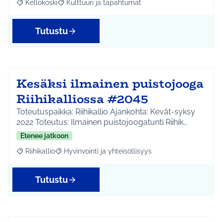
Kellokoski
Kulttuuri ja tapahtumat
Rajaa tulokset aihepiirin mukaan: Kellokoski
Rajaa tulokset teeman mukaan: Kulttuuri ja tapah
Tutustu
Kesäksi ilmainen puistojooga
Riihikalliossa #2045
Toteutuspaikka: Riihikallio Ajankohta: Kevät-syksy
2022 Toteutus: Ilmainen puistojoogatunti Riihik…
Etenee jatkoon
Riihikallio
Hyvinvointi ja yhteisöllisyys
Rajaa tulokset aihepiirin mukaan: Riihikallio
Rajaa tulokset teeman mukaan: Hyvinvointi ja yhtei
Tutustu