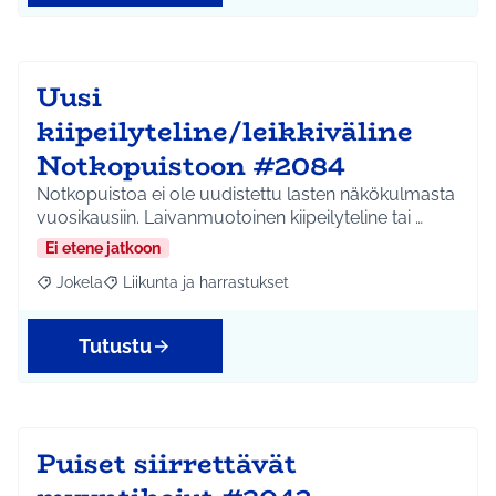
Uusi
kiipeilyteline/leikkiväline
Notkopuistoon #2084
Notkopuistoa ei ole uudistettu lasten näkökulmasta
vuosikausiin. Laivanmuotoinen kiipeilyteline tai …
Ei etene jatkoon
Jokela
Liikunta ja harrastukset
Rajaa tulokset aihepiirin mukaan: Jokela
Rajaa tulokset teeman mukaan: Liikunta ja harrastuks
Tutustu
Puiset siirrettävät