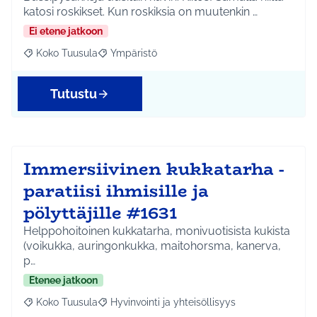
katosi roskikset. Kun roskiksia on muutenkin …
Ei etene jatkoon
Koko Tuusula
Ympäristö
Rajaa tulokset aihepiirin mukaan: Koko Tuusula
Rajaa tulokset teeman mukaan: Ympäristö
Tutustu
Immersiivinen kukkatarha -
paratiisi ihmisille ja
pölyttäjille #1631
Helppohoitoinen kukkatarha, monivuotisista kukista
(voikukka, auringonkukka, maitohorsma, kanerva,
p…
Etenee jatkoon
Koko Tuusula
Hyvinvointi ja yhteisöllisyys
Rajaa tulokset aihepiirin mukaan: Koko Tuusula
Rajaa tulokset teeman mukaan: Hyvinvointi ja y