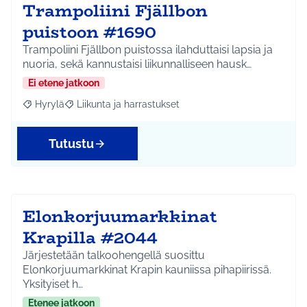
Trampoliini Fjällbon
puistoon #1690
Trampoliini Fjällbon puistossa ilahduttaisi lapsia ja
nuoria, sekä kannustaisi liikunnalliseen hausk…
Ei etene jatkoon
Hyrylä
Liikunta ja harrastukset
Rajaa tulokset aihepiirin mukaan: Hyrylä
Rajaa tulokset teeman mukaan: Liikunta ja harrastuks
Tutustu
Elonkorjuumarkkinat
Krapilla #2044
Järjestetään talkoohengellä suosittu
Elonkorjuumarkkinat Krapin kauniissa pihapiirissä.
Yksityiset h…
Etenee jatkoon