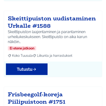
Skeittipuiston uudistaminen
Urkalle #1588
Skeittipuiston laajentaminen ja parantaminen
urheilukeskukseen. Skeittipuisto on aika karun
näköin…
Ei etene jatkoon
Koko Tuusula
Liikunta ja harrastukset
Rajaa tulokset aihepiirin mukaan: Koko Tuusula
Rajaa tulokset teeman mukaan: Liikunta ja harr
Tutustu
Frisbeegolf-koreja
Piilipuistoon #1751