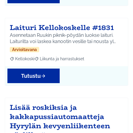
Laituri Kellokoskelle #1831
Asennetaan Ruukin piknik-pöydän luokse laituri.
Laiturilta voi laskea kanootin vesille tai nousta yl…
Arvioitavana
Kellokoski
Liikunta ja harrastukset
Rajaa tulokset aihepiirin mukaan: Kellokoski
Rajaa tulokset teeman mukaan: Liikunta ja harrast
Tutustu
Lisää roskiksia ja
kakkapussiautomaatteja
Hyrylän kevyenliikenteen