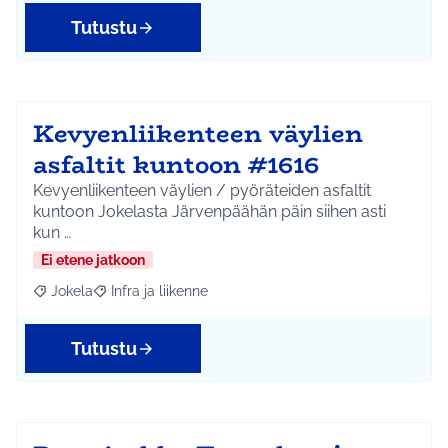
Tutustu
Kevyenliikenteen väylien
asfaltit kuntoon #1616
Kevyenliikenteen väylien / pyöräteiden asfaltit
kuntoon Jokelasta Järvenpäähän päin siihen asti
kun …
Ei etene jatkoon
Jokela
Infra ja liikenne
Rajaa tulokset aihepiirin mukaan: Jokela
Rajaa tulokset teeman mukaan: Infra ja liikenne
Tutustu