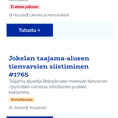
Ei etene jatkoon
Hyrylä
Liikunta ja harrastukset
Rajaa tulokset aihepiirin mukaan: Hyrylä
Rajaa tulokset teeman mukaan: Liikunta ja harrastuks
Tutustu
Jokelan taajama-alueen
tienvarsien siistiminen
#1765
Taajama alueella Ridasjärvelle menevän tienvarren
/pyörätien varressa rehottavien puskien
kaatamine…
Arvioitavana
Jokela
Ympäristö
Rajaa tulokset aihepiirin mukaan: Jokela
Rajaa tulokset teeman mukaan: Ympäristö