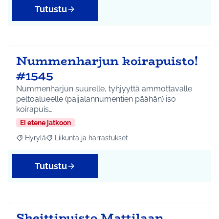
Tutustu
Nummenharjun koirapuisto!
#1545
Nummenharjun suurelle, tyhjyyttä ammottavalle
peltoalueelle (paijalannumentien päähän) iso
koirapuis…
Ei etene jatkoon
Hyrylä
Liikunta ja harrastukset
Rajaa tulokset aihepiirin mukaan: Hyrylä
Rajaa tulokset teeman mukaan: Liikunta ja harrastuks
Tutustu
Skeittipuisto Mattilaan