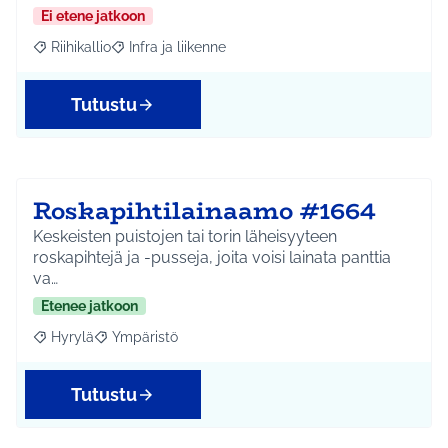
Ei etene jatkoon
Riihikallio
Infra ja liikenne
Rajaa tulokset aihepiirin mukaan: Riihikallio
Rajaa tulokset teeman mukaan: Infra ja liikenne
Tutustu
Roskapihtilainaamo #1664
Keskeisten puistojen tai torin läheisyyteen
roskapihtejä ja -pusseja, joita voisi lainata panttia
va…
Etenee jatkoon
Hyrylä
Ympäristö
Rajaa tulokset aihepiirin mukaan: Hyrylä
Rajaa tulokset teeman mukaan: Ympäristö
Tutustu