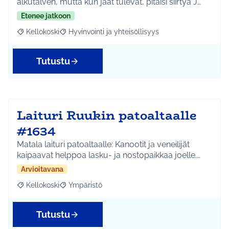
alkutalven, mutta kun jäät tulevat, pitäisi siirtyä J…
Etenee jatkoon
Kellokoski
Hyvinvointi ja yhteisöllisyys
Rajaa tulokset aihepiirin mukaan: Kellokoski
Rajaa tulokset teeman mukaan: Hyvinvointi ja yhtei
Tutustu
Laituri Ruukin patoaltaalle
#1634
Matala laituri patoaltaalle: Kanootit ja veneilijät
kaipaavat helppoa lasku- ja nostopaikkaa joelle.…
Arvioitavana
Kellokoski
Ympäristö
Rajaa tulokset aihepiirin mukaan: Kellokoski
Rajaa tulokset teeman mukaan: Ympäristö
Tutustu