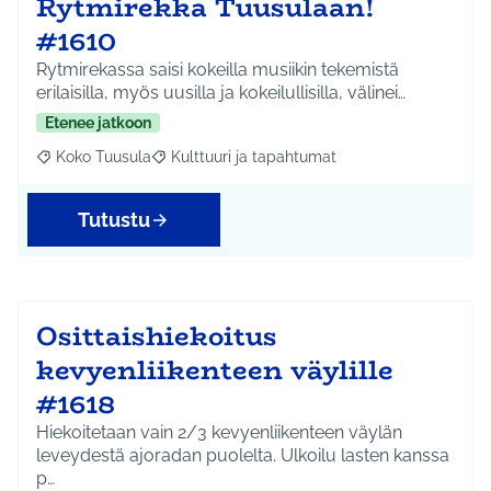
Rytmirekka Tuusulaan!
#1610
Rytmirekassa saisi kokeilla musiikin tekemistä
erilaisilla, myös uusilla ja kokeilullisilla, välinei…
Etenee jatkoon
Koko Tuusula
Kulttuuri ja tapahtumat
Rajaa tulokset aihepiirin mukaan: Koko Tuusula
Rajaa tulokset teeman mukaan: Kulttuuri ja ta
Tutustu
Osittaishiekoitus
kevyenliikenteen väylille
#1618
Hiekoitetaan vain 2/3 kevyenliikenteen väylän
leveydestä ajoradan puolelta. Ulkoilu lasten kanssa
p…