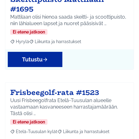
#1695
Mattilaan olisi hienoa saada skeitti- ja scoottipuisto,
niin lähialueen lapset ja nuoret pääsisivät …
Ei etene jatkoon
Hyrylä
Liikunta ja harrastukset
Rajaa tulokset aihepiirin mukaan: Hyrylä
Rajaa tulokset teeman mukaan: Liikunta ja harrastuks
Tutustu
Frisbeegolf-rata #1523
Uusi Frisbeegolfrata Etelä-Tuusulan alueelle
vastaamaan kasvaneeseen harrastajamäärään.
Tästä olisi …
Ei etene jatkoon
Etelä-Tuusulan kylät
Liikunta ja harrastukset
Rajaa tulokset aihepiirin mukaan: Etelä-Tuusulan kylät
Rajaa tulokset teeman mukaan: Liikunta