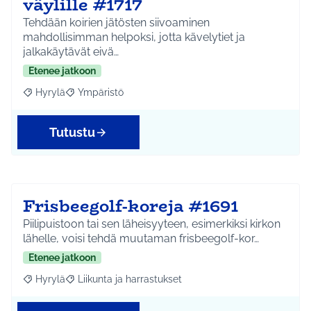
väylille #1717
Tehdään koirien jätösten siivoaminen
mahdollisimman helpoksi, jotta kävelytiet ja
jalkakäytävät eivä…
Etenee jatkoon
Hyrylä
Ympäristö
Rajaa tulokset aihepiirin mukaan: Hyrylä
Rajaa tulokset teeman mukaan: Ympäristö
Tutustu
Frisbeegolf-koreja #1691
Piilipuistoon tai sen läheisyyteen, esimerkiksi kirkon
lähelle, voisi tehdä muutaman frisbeegolf-kor…
Etenee jatkoon
Hyrylä
Liikunta ja harrastukset
Rajaa tulokset aihepiirin mukaan: Hyrylä
Rajaa tulokset teeman mukaan: Liikunta ja harrastuks