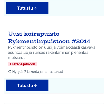
Tutustu
Uusi koirapuisto
Rykmentinpuistoon #2014
Rykmentinpuisto on uusi ja voimakkaasti kasvava
asuntoalue ja runsas rakentaminen pienentää
metsien,…
Ei etene jatkoon
Hyrylä
Liikunta ja harrastukset
Rajaa tulokset aihepiirin mukaan: Hyrylä
Rajaa tulokset teeman mukaan: Liikunta ja harrastuks
Tutustu