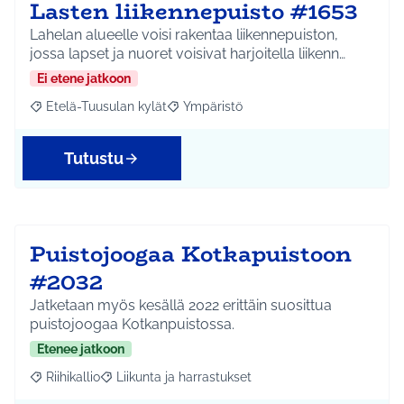
Lasten liikennepuisto #1653
Lahelan alueelle voisi rakentaa liikennepuiston,
jossa lapset ja nuoret voisivat harjoitella liikenn…
Ei etene jatkoon
Etelä-Tuusulan kylät
Ympäristö
Rajaa tulokset aihepiirin mukaan: Etelä-Tuusulan kylät
Rajaa tulokset teeman mukaan: Ympäri
Tutustu
Puistojoogaa Kotkapuistoon
#2032
Jatketaan myös kesällä 2022 erittäin suosittua
puistojoogaa Kotkanpuistossa.
Etenee jatkoon
Riihikallio
Liikunta ja harrastukset
Rajaa tulokset aihepiirin mukaan: Riihikallio
Rajaa tulokset teeman mukaan: Liikunta ja harrastu