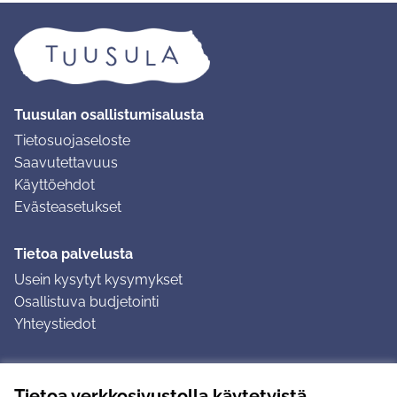
Tuusulan osallistumisalusta
Tietosuojaseloste
Saavutettavuus
Käyttöehdot
Evästeasetukset
Tietoa palvelusta
Usein kysytyt kysymykset
Osallistuva budjetointi
Yhteystiedot
Ohjeet
Tietoa verkkosivustolla käytetyistä