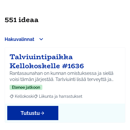
551 ideaa
Hakuvalinnat
Talviuintipaikka
Kellokoskelle #1636
Rantasaunahan on kunnan omistuksessa ja siellä
voisi tämän järjestää. Tarlviuinti lisää terveyttä ja…
Etenee jatkoon
Kellokoski
Liikunta ja harrastukset
Rajaa tulokset aihepiirin mukaan: Kellokoski
Rajaa tulokset teeman mukaan: Liikunta ja harrast
Tutustu