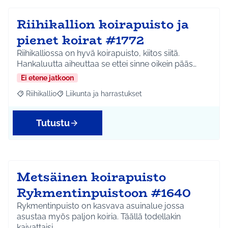
Riihikallion koirapuisto ja
pienet koirat #1772
Riihikalliossa on hyvä koirapuisto, kiitos siitä.
Hankaluutta aiheuttaa se ettei sinne oikein pääs…
Ei etene jatkoon
Riihikallio
Liikunta ja harrastukset
Rajaa tulokset aihepiirin mukaan: Riihikallio
Rajaa tulokset teeman mukaan: Liikunta ja harrastu
Tutustu
Metsäinen koirapuisto
Rykmentinpuistoon #1640
Rykmentinpuisto on kasvava asuinalue jossa
asustaa myös paljon koiria. Täällä todellakin
kaivattaisi…