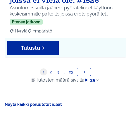
joissa ei vielä ole. #1526
Asuntomessuilta jääneet pyörätelineet käyttöön.
keskeisimmille paikoille joissa ei ole pyörä tel…
Etenee jatkoon
Hyrylä
Ympäristö
Rajaa tulokset aihepiirin mukaan: Hyrylä
Rajaa tulokset teeman mukaan: Ympäristö
Tutustu
1
2
3
…
23
Tulosten määrä sivulla:
25
Näytä kaikki peruutetut ideat