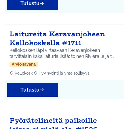
Tutustu
Laitureita Keravanjokeen
Kellokoskella #1711
Kellokosken läpi virtaavaan Keravanjokeen
tarvittaisiin kaksi laituria lisää; toinen Rivieralle ja t…
Arvioitavana
Kellokoski
Hyvinvointi ja yhteisöllisyys
Rajaa tulokset aihepiirin mukaan: Kellokoski
Rajaa tulokset teeman mukaan: Hyvinvointi ja yhtei
Tutustu
Pyörätelineitä paikoille