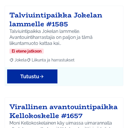
Talviuintipaikka Jokelan
lammelle #1585
Talviuintipaikka Jokelan lammelle.
Avantouintiharrastajia on paljon ja tämä
liikuntamuoto kattaa kai…
Ei etene jatkoon
Jokela
Liikunta ja harrastukset
Rajaa tulokset aihepiirin mukaan: Jokela
Rajaa tulokset teeman mukaan: Liikunta ja harrastuks
Tutustu
Virallinen avantouintipaikka
Kellokoskelle #1657
Moni Kellokoskelainen käy uimassa uimarannalla