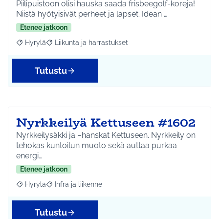
Piilipuistoon olisi hauska saada frisbeegolf-koreja!
Niistä hyötyisivät perheet ja lapset. Idean …
Etenee jatkoon
Hyrylä
Liikunta ja harrastukset
Rajaa tulokset aihepiirin mukaan: Hyrylä
Rajaa tulokset teeman mukaan: Liikunta ja harrastuks
Tutustu
Nyrkkeilyä Kettuseen #1602
Nyrkkeilysäkki ja –hanskat Kettuseen. Nyrkkeily on
tehokas kuntoilun muoto sekä auttaa purkaa
energi…
Etenee jatkoon
Hyrylä
Infra ja liikenne
Rajaa tulokset aihepiirin mukaan: Hyrylä
Rajaa tulokset teeman mukaan: Infra ja liikenne
Tutustu