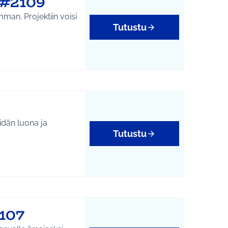
 #2109
mman. Projektiin voisi
Tutustu
eidän luona ja
Tutustu
yys
2107