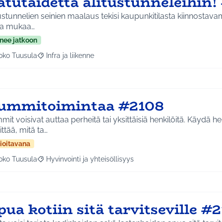
atutaidetta alitustunneleihin!
ustunnelien seinien maalaus tekisi kaupunkitilasta kiinnostava
aa mukaa…
nee jatkoon
oko Tuusula
Infra ja liikenne
aa tulokset aihepiirin mukaan: Koko Tuusula
Rajaa tulokset teeman mukaan: Infra ja liikenne
ummitoimintaa #2108
it voisivat auttaa perheitä tai yksittäisiä henkilöitä. Käydä h
ittää, mitä ta…
ioitavana
oko Tuusula
Hyvinvointi ja yhteisöllisyys
aa tulokset aihepiirin mukaan: Koko Tuusula
Rajaa tulokset teeman mukaan: Hyvinvointi ja yhteisöllis
ua kotiin sitä tarvitseville #