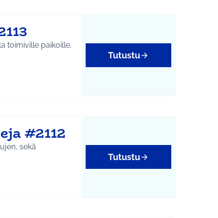
2113
 toimiville paikoille.
Tutustu
yys
eja #2112
lujen, sekä
Tutustu