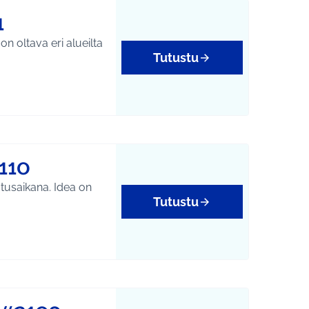
1
n oltava eri alueilta
Tutustu
110
tusaikana. Idea on
Tutustu