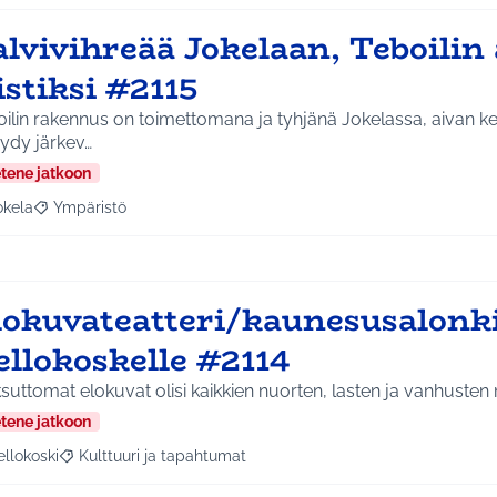
lvivihreää Jokelaan, Teboilin 
istiksi #2115
ilin rakennus on toimettomana ja tyhjänä Jokelassa, aivan kes
öydy järkev…
etene jatkoon
okela
Ympäristö
a tulokset aihepiirin mukaan: Jokela
Rajaa tulokset teeman mukaan: Ympäristö
lokuvateatteri/kaunesusalonk
ellokoskelle #2114
uttomat elokuvat olisi kaikkien nuorten, lasten ja vanhusten
etene jatkoon
ellokoski
Kulttuuri ja tapahtumat
a tulokset aihepiirin mukaan: Kellokoski
Rajaa tulokset teeman mukaan: Kulttuuri ja tapahtumat