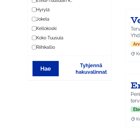
Etelä-Tuusulan kylät
Hyrylä
V
Jokela
Terv
Kellokoski
Yhd
Koko Tuusula
Arv
Riihikallio
K
Raj
Tyhjennä
Hae
hakuvalinnat
E
Penk
terv
Ete
K
Raj