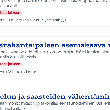
a voisi tarjota kodinhoidon sekä lastenhoidon apua sitä tarvits
 voisi oll…
etene jatkoon
oko Tuusula
Hyvinvointi ja yhteisöllisyys
aa tulokset aihepiirin mukaan: Koko Tuusula
Rajaa tulokset teeman mukaan: Hyvinvointi ja yhteisöllis
arakantaipaleen asemakaava 
makaavaa on odotettu jo 40 vuoden ajan. Näin Harakantaipal
aisiin kunnallisteknis…
etene jatkoon
okela
Infra ja liikenne
a tulokset aihepiirin mukaan: Jokela
Rajaa tulokset teeman mukaan: Infra ja liikenne
elun ja saasteiden vähentämi
lan monitoimitalon pysäköintialueen rauhoittaminen. Olisi eri
taa sekä ilta- e…