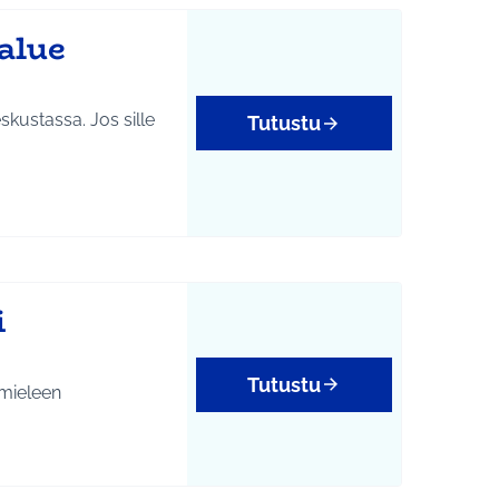
alue
kustassa. Jos sille
Tutustu
i
Tutustu
 mieleen