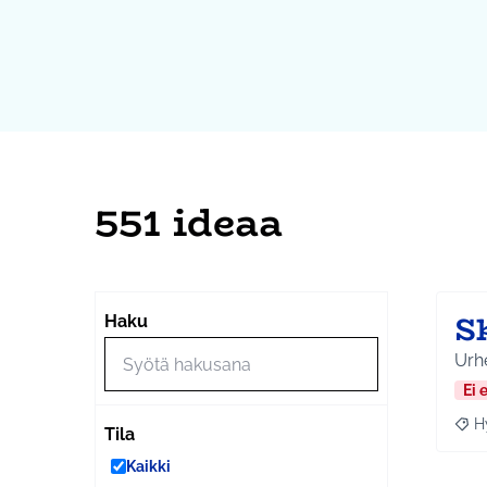
551 ideaa
S
Haku
Urhe
Ei 
H
Raja
Tila
Kaikki