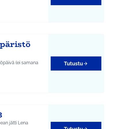
päristö
töpäivä (ei samana
Tutustu
yys
3
ean jätti Lena
Tutustu