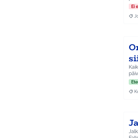
Ei 
J
Raja
O
si
Kaik
päiv
Ete
K
Raj
Ja
Jalk
Fall