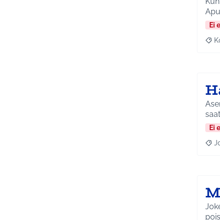
Kunt
Apua
Ei 
K
Raj
H
Ase
saat
Ei 
J
Raja
M
Joke
pois