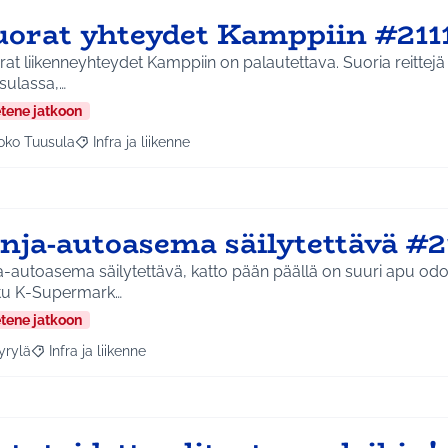
uorat yhteydet Kamppiin #211
at liikenneyhteydet Kamppiin on palautettava. Suoria reittejä o
sulassa,…
etene jatkoon
oko Tuusula
Infra ja liikenne
aa tulokset aihepiirin mukaan: Koko Tuusula
Rajaa tulokset teeman mukaan: Infra ja liikenne
inja-autoasema säilytettävä #2
a-autoasema säilytettävä, katto pään päällä on suuri apu odo
tu K-Supermark…
etene jatkoon
yrylä
Infra ja liikenne
a tulokset aihepiirin mukaan: Hyrylä
Rajaa tulokset teeman mukaan: Infra ja liikenne