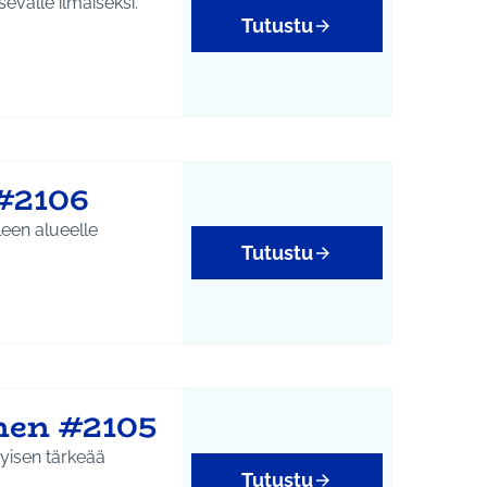
evalle ilmaiseksi.
Tutustu
yys
#2106
een alueelle
Tutustu
nen #2105
tyisen tärkeää
Tutustu