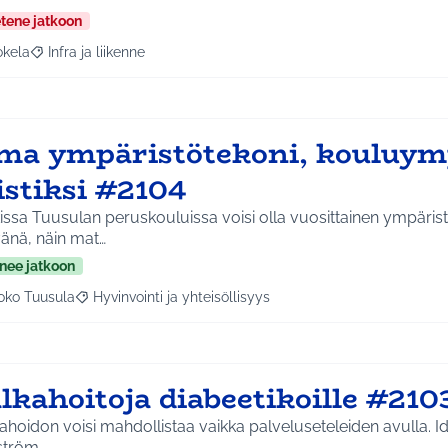
etene jatkoon
okela
Infra ja liikenne
a tulokset aihepiirin mukaan: Jokela
Rajaa tulokset teeman mukaan: Infra ja liikenne
ma ympäristötekoni, kouluym
istiksi #2104
issa Tuusulan peruskouluissa voisi olla vuosittainen ympäris
änä, näin mat…
nee jatkoon
oko Tuusula
Hyvinvointi ja yhteisöllisyys
aa tulokset aihepiirin mukaan: Koko Tuusula
Rajaa tulokset teeman mukaan: Hyvinvointi ja yhteisöllis
lkahoitoja diabeetikoille #210
ahoidon voisi mahdollistaa vaikka palveluseteleiden avulla. Id
ström.