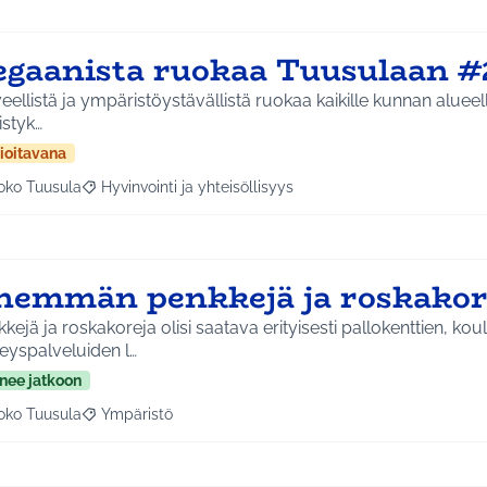
egaanista ruokaa Tuusulaan #
eellistä ja ympäristöystävällistä ruokaa kaikille kunnan alueella
istyk…
ioitavana
oko Tuusula
Hyvinvointi ja yhteisöllisyys
aa tulokset aihepiirin mukaan: Koko Tuusula
Rajaa tulokset teeman mukaan: Hyvinvointi ja yhteisöllis
nemmän penkkejä ja roskakor
kejä ja roskakoreja olisi saatava erityisesti pallokenttien, kou
eyspalveluiden l…
nee jatkoon
oko Tuusula
Ympäristö
aa tulokset aihepiirin mukaan: Koko Tuusula
Rajaa tulokset teeman mukaan: Ympäristö