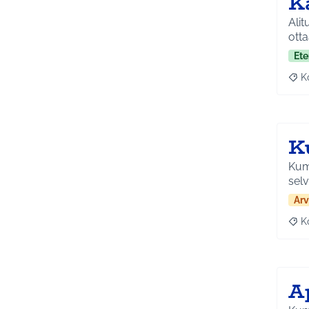
K
Alit
ott
Ete
K
Raj
K
Kumm
selv
Arv
K
Raj
Ap