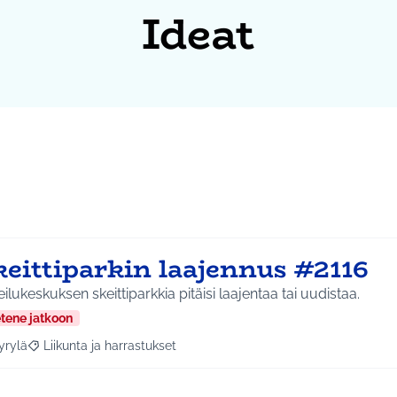
Ideat
keittiparkin laajennus #2116
ilukeskuksen skeittiparkkia pitäisi laajentaa tai uudistaa.
etene jatkoon
yrylä
Liikunta ja harrastukset
a tulokset aihepiirin mukaan: Hyrylä
Rajaa tulokset teeman mukaan: Liikunta ja harrastukset