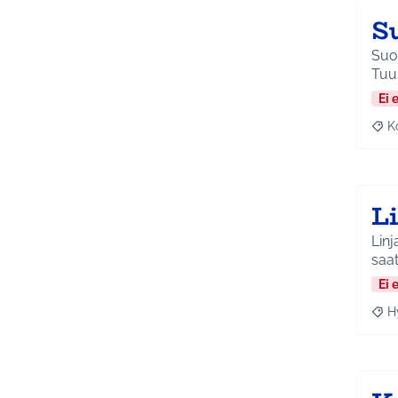
S
Suor
Tuu
Ei 
K
Raj
L
Linj
saa
Ei 
H
Raja