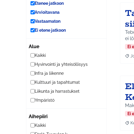
Etenee jatkoon
Ta
Arvioitavana
si
Vastaamaton
Ei etene jatkoon
Tebo
ei l
Alue
Ei 
Kaikki
J
Raja
Hyvinvointi ja yhteisöllisyys
Infra ja liikenne
E
Kulttuuri ja tapahtumat
Liikunta ja harrastukset
K
Ympäristö
Maks
Ei 
Aihepiiri
K
Raja
Kaikki