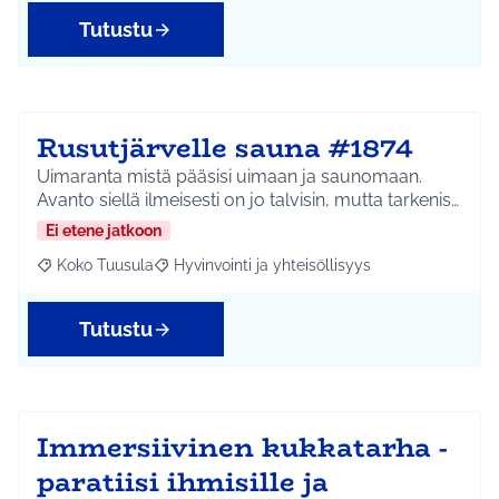
Tutustu
Rusutjärvelle sauna #1874
Uimaranta mistä pääsisi uimaan ja saunomaan.
Avanto siellä ilmeisesti on jo talvisin, mutta tarkenis…
Ei etene jatkoon
Koko Tuusula
Hyvinvointi ja yhteisöllisyys
Rajaa tulokset aihepiirin mukaan: Koko Tuusula
Rajaa tulokset teeman mukaan: Hyvinvointi ja y
Tutustu
Immersiivinen kukkatarha -
paratiisi ihmisille ja