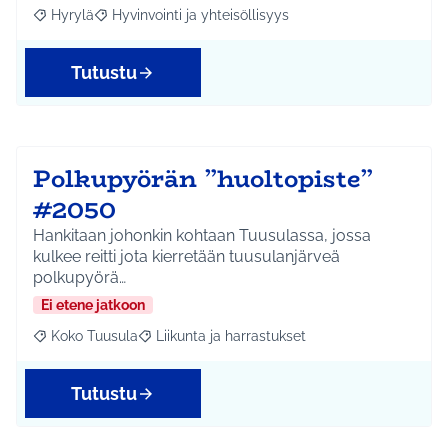
Hyrylä
Hyvinvointi ja yhteisöllisyys
Rajaa tulokset aihepiirin mukaan: Hyrylä
Rajaa tulokset teeman mukaan: Hyvinvointi ja yhteisöl
Tutustu
Polkupyörän ”huoltopiste”
#2050
Hankitaan johonkin kohtaan Tuusulassa, jossa
kulkee reitti jota kierretään tuusulanjärveä
polkupyörä…
Ei etene jatkoon
Koko Tuusula
Liikunta ja harrastukset
Rajaa tulokset aihepiirin mukaan: Koko Tuusula
Rajaa tulokset teeman mukaan: Liikunta ja harr
Tutustu