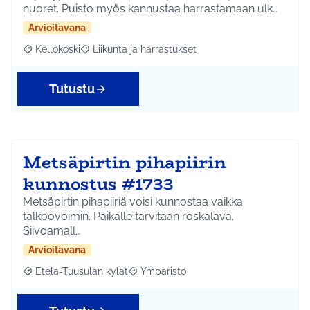
nuoret. Puisto myös kannustaa harrastamaan ulk…
Arvioitavana
Kellokoski
Liikunta ja harrastukset
Rajaa tulokset aihepiirin mukaan: Kellokoski
Rajaa tulokset teeman mukaan: Liikunta ja harrast
Tutustu
Metsäpirtin pihapiirin
kunnostus #1733
Metsäpirtin pihapiiriä voisi kunnostaa vaikka
talkoovoimin. Paikalle tarvitaan roskalava.
Siivoamall…
Arvioitavana
Etelä-Tuusulan kylät
Ympäristö
Rajaa tulokset aihepiirin mukaan: Etelä-Tuusulan kylät
Rajaa tulokset teeman mukaan: Ympäri