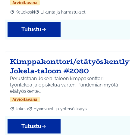
Arvioitavana
Kellokoski
Liikunta ja harrastukset
Rajaa tulokset aihepiirin mukaan: Kellokoski
Rajaa tulokset teeman mukaan: Liikunta ja harrast
Tutustu
Kimppakonttori/etätyöskentlyti
Jokela-taloon #2080
Perustetaan Jokela-taloon kimppakonttori
työntekoa ja opiskelua varten. Pandemian myötä
etätyöskente…
Arvioitavana
Jokela
Hyvinvointi ja yhteisöllisyys
Rajaa tulokset aihepiirin mukaan: Jokela
Rajaa tulokset teeman mukaan: Hyvinvointi ja yhteisöl
Tutustu