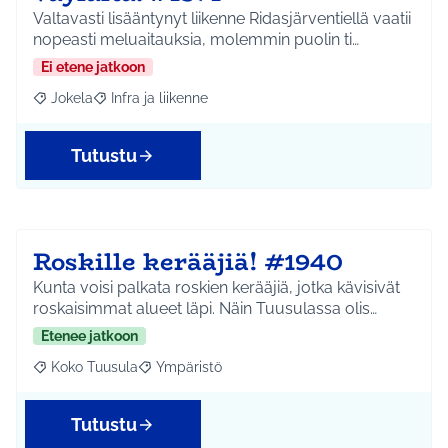
Valtavasti lisääntynyt liikenne Ridasjärventiellä vaatii
nopeasti meluaitauksia, molemmin puolin ti…
Ei etene jatkoon
Jokela
Infra ja liikenne
Rajaa tulokset aihepiirin mukaan: Jokela
Rajaa tulokset teeman mukaan: Infra ja liikenne
Tutustu
Roskille kerääjiä! #1940
Kunta voisi palkata roskien kerääjiä, jotka kävisivät
roskaisimmat alueet läpi. Näin Tuusulassa olis…
Etenee jatkoon
Koko Tuusula
Ympäristö
Rajaa tulokset aihepiirin mukaan: Koko Tuusula
Rajaa tulokset teeman mukaan: Ympäristö
Tutustu