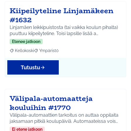
Kiipeilyteline Linjamäkeen
#1632
Linjamäen leikkipuistosta (tai vaikka koulun pihalta)
puuttuu kiipeilyteline. Toisi lapsille lisää a…
Etenee jatkoon
Kellokoski
Ympäristö
Rajaa tulokset aihepiirin mukaan: Kellokoski
Rajaa tulokset teeman mukaan: Ympäristö
Tutustu
Välipala-automaatteja
kouluihin #1770
Välipala-automaattien tarkoitus on auttaa oppilaita
jaksamaan pitkiä koulupäiviä. Automaateissa vois…
Ei etene jatkoon