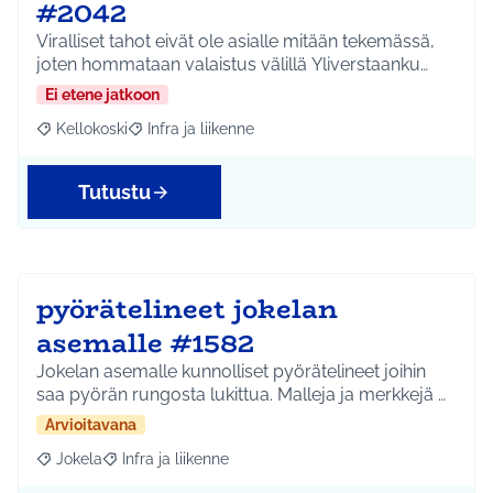
#2042
Viralliset tahot eivät ole asialle mitään tekemässä,
joten hommataan valaistus välillä Yliverstaanku…
Ei etene jatkoon
Kellokoski
Infra ja liikenne
Rajaa tulokset aihepiirin mukaan: Kellokoski
Rajaa tulokset teeman mukaan: Infra ja liikenne
Tutustu
pyörätelineet jokelan
asemalle #1582
Jokelan asemalle kunnolliset pyörätelineet joihin
saa pyörän rungosta lukittua. Malleja ja merkkejä …
Arvioitavana
Jokela
Infra ja liikenne
Rajaa tulokset aihepiirin mukaan: Jokela
Rajaa tulokset teeman mukaan: Infra ja liikenne