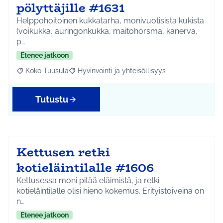
pölyttäjille #1631
Helppohoitoinen kukkatarha, monivuotisista kukista
(voikukka, auringonkukka, maitohorsma, kanerva,
p…
Etenee jatkoon
Koko Tuusula
Hyvinvointi ja yhteisöllisyys
Rajaa tulokset aihepiirin mukaan: Koko Tuusula
Rajaa tulokset teeman mukaan: Hyvinvointi ja y
Tutustu
Kettusen retki
kotieläintilalle #1606
Kettusessa moni pitää eläimistä, ja retki
kotieläintilalle olisi hieno kokemus. Erityistoiveina on
n…
Etenee jatkoon