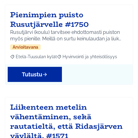
Pienimpien puisto
Rusutjärvelle #1750
Rusutjärvi (koulu) tarvitsee ehdottomasti puiston
myös pienille. Meillä on surtu keinulaudan ja liuk…
Arvioitavana
Etelä-Tuusulan kylät
Hyvinvointi ja yhteisöllisyys
Rajaa tulokset aihepiirin mukaan: Etelä-Tuusulan kylät
Rajaa tulokset teeman mukaan: Hyvinvoin
Tutustu
Liikenteen metelin
vähentäminen, sekä
rautatieltä, että Ridasjärven
väylältä. #1571