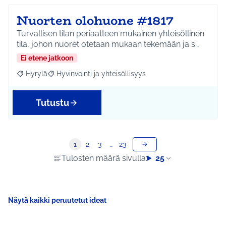
Nuorten olohuone #1817
Turvallisen tilan periaatteen mukainen yhteisöllinen
tila, johon nuoret otetaan mukaan tekemään ja s…
Ei etene jatkoon
Hyrylä
Hyvinvointi ja yhteisöllisyys
Rajaa tulokset aihepiirin mukaan: Hyrylä
Rajaa tulokset teeman mukaan: Hyvinvointi ja yhteisöl
Tutustu
1
2
3
…
23
Tulosten määrä sivulla:
25
Näytä kaikki peruutetut ideat