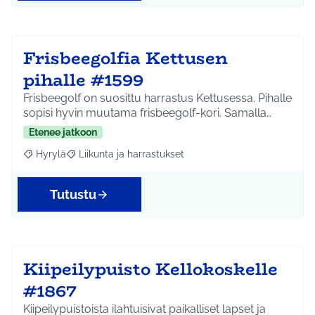
Frisbeegolfia Kettusen
pihalle #1599
Frisbeegolf on suosittu harrastus Kettusessa. Pihalle
sopisi hyvin muutama frisbeegolf-kori. Samalla…
Etenee jatkoon
Hyrylä
Liikunta ja harrastukset
Rajaa tulokset aihepiirin mukaan: Hyrylä
Rajaa tulokset teeman mukaan: Liikunta ja harrastuks
Tutustu
Kiipeilypuisto Kellokoskelle
#1867
Kiipeilypuistoista ilahtuisivat paikalliset lapset ja