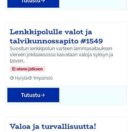
Tutustu
Lenkkipolulle valot ja
talvikunnossapito #1549
Suositun lenkkipolun varteen lammasaitauksen
viereen jokilaaksossa kaivataan valoja syksyn ja
talven…
Ei etene jatkoon
Hyrylä
Ympäristö
Rajaa tulokset aihepiirin mukaan: Hyrylä
Rajaa tulokset teeman mukaan: Ympäristö
Tutustu
Valoa ja turvallisuutta!