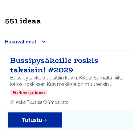
551 ideaa
Hakuvalinnat
Bussipysäkeille roskis
takaisin! #2029
Bussipysäkkejä uusittiin kuvin. Kiitos! Samalla niiltä
katosi roskikset. Kun roskiksia on muutenkin …
Ei etene jatkoon
Koko Tuusula
Ympäristö
Rajaa tulokset aihepiirin mukaan: Koko Tuusula
Rajaa tulokset teeman mukaan: Ympäristö
Tutustu