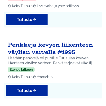
Koko Tuusula
Hyvinvointi ja yhteisöllisyys
Rajaa tulokset aihepiirin mukaan: Koko Tuusula
Rajaa tulokset teeman mukaan: Hyvinvointi ja y
Tutustu
Penkkejä kevyen liikenteen
väylien varrelle #1995
Lisätään penkkejä eri puolille Tuusulaa kevyen
liikenteen väylien varteen. Penkit tarjoavat ulkoilij…
Etenee jatkoon
Koko Tuusula
Ympäristö
Rajaa tulokset aihepiirin mukaan: Koko Tuusula
Rajaa tulokset teeman mukaan: Ympäristö
Tutustu