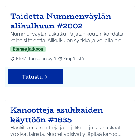
Taidetta Nummenväylän
alikulkuun #2002
Nummenväylän alikulku Paijalan koulun kohdalla
kaipaisi taidetta. Alikulku on synkkä ja voi olla pie…
Etenee jatkoon
Etelä-Tuusulan kylät
Ympäristö
Rajaa tulokset aihepiirin mukaan: Etelä-Tuusulan kylät
Rajaa tulokset teeman mukaan: Ympäri
Tutustu
Kanootteja asukkaiden
käyttöön #1835
Hankitaan kanootteja ja kajakkeja, joita asukkaat
voisivat lainata. Nuoret voisivat ylläpitää kanoot…