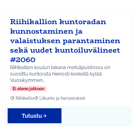
Riihikallion kuntoradan
kunnostaminen ja
valaistuksen parantaminen
sekä uudet kuntoiluvälineet
#2060
Riihikallion koulun takana metsäpuistossa on
suosittu kuntorata hienosti keskellä kylää.
Vuosikymmen…
Ei etene jatkoon
Riihikallio
Liikunta ja harrastukset
Rajaa tulokset aihepiirin mukaan: Riihikallio
Rajaa tulokset teeman mukaan: Liikunta ja harrastu
Tutustu