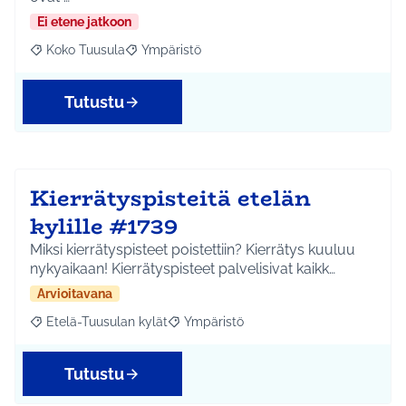
Ei etene jatkoon
Koko Tuusula
Ympäristö
Rajaa tulokset aihepiirin mukaan: Koko Tuusula
Rajaa tulokset teeman mukaan: Ympäristö
Tutustu
Kierrätyspisteitä etelän
kylille #1739
Miksi kierrätyspisteet poistettiin? Kierrätys kuuluu
nykyaikaan! Kierrätyspisteet palvelisivat kaikk…
Arvioitavana
Etelä-Tuusulan kylät
Ympäristö
Rajaa tulokset aihepiirin mukaan: Etelä-Tuusulan kylät
Rajaa tulokset teeman mukaan: Ympäri
Tutustu