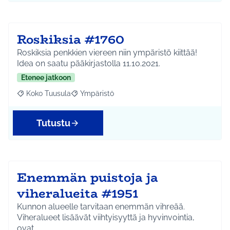
Roskiksia #1760
Roskiksia penkkien viereen niin ympäristö kiittää!
Idea on saatu pääkirjastolla 11.10.2021.
Etenee jatkoon
Koko Tuusula
Ympäristö
Rajaa tulokset aihepiirin mukaan: Koko Tuusula
Rajaa tulokset teeman mukaan: Ympäristö
Tutustu
Enemmän puistoja ja
viheralueita #1951
Kunnon alueelle tarvitaan enemmän vihreää.
Viheralueet lisäävät viihtyisyyttä ja hyvinvointia,
ovat …