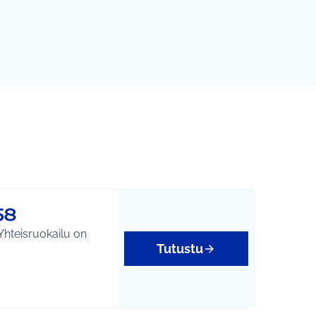
58
 Yhteisruokailu on
Tutustu
yys