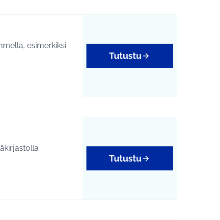
mmella, esimerkiksi
Tutustu
Tutustu