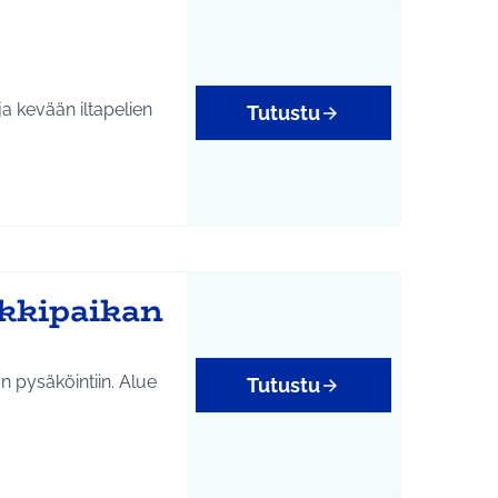
a kevään iltapelien
Tutustu
kkipaikan
n pysäköintiin. Alue
Tutustu