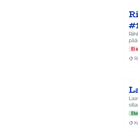
Ri
#
Riihikal
pää
Ei 
Ri
Raja
La
Laav
sill
Ete
K
Raja