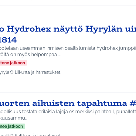
aa tulokset aihepiirin mukaan: Koko Tuusula
Rajaa tulokset teeman mukaan: Hyvinvointi ja yhteisöllis
so Hydrohex näyttö Hyrylän ui
1814
potetaan useamman ihmisen osallistumista hydrohex jumppii
töltä on myös helpompaa …
etene jatkoon
yrylä
Liikunta ja harrastukset
a tulokset aihepiirin mukaan: Hyrylä
Rajaa tulokset teeman mukaan: Liikunta ja harrastukset
uorten aikuisten tapahtuma #
ollisuus testata erilaisia lajeja esimerkiksi paintball, puhallet
kkuusammu…
nee jatkoon
yrylä
Kulttuuri ja tapahtumat