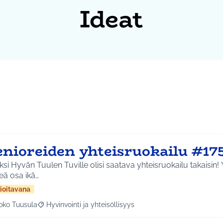
Ideat
enioreiden yhteisruokailu #17
ksi Hyvän Tuulen Tuville olisi saatava yhteisruokailu takaisin!
eä osa ikä…
ioitavana
oko Tuusula
Hyvinvointi ja yhteisöllisyys
aa tulokset aihepiirin mukaan: Koko Tuusula
Rajaa tulokset teeman mukaan: Hyvinvointi ja yhteisöllis