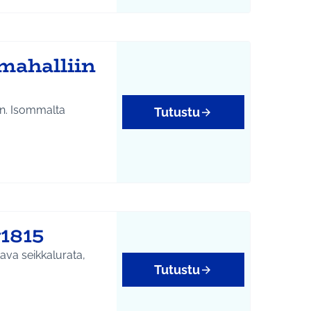
yys
mahalliin
n. Isommalta
Tutustu
1815
tava seikkalurata,
Tutustu