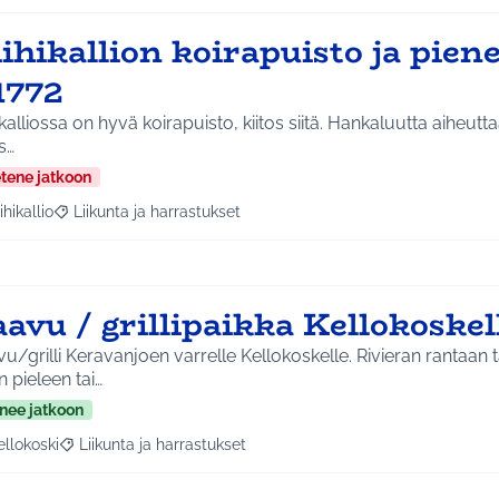
ihikallion koirapuisto ja piene
1772
liossa on hyvä koirapuisto, kiitos siitä. Hankaluutta aiheuttaa se ettei sinne oikein
s…
etene jatkoon
ihikallio
Liikunta ja harrastukset
a tulokset aihepiirin mukaan: Riihikallio
Rajaa tulokset teeman mukaan: Liikunta ja harrastukset
avu / grillipaikka Kellokoskel
u/grilli Keravanjoen varrelle Kellokoskelle. Rivieran rantaa
an pieleen tai…
nee jatkoon
ellokoski
Liikunta ja harrastukset
a tulokset aihepiirin mukaan: Kellokoski
Rajaa tulokset teeman mukaan: Liikunta ja harrastukset