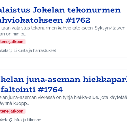
alaistus Jokelan tekonurmen
ahviokatokseen #1762
itaan valaistus tekonurmen kahviokatokseen. Syksyn/talven j
an on niin pi…
etene jatkoon
okela
Liikunta ja harrastukset
a tulokset aihepiirin mukaan: Jokela
Rajaa tulokset teeman mukaan: Liikunta ja harrastukset
okelan juna-aseman hiekkapar
faltointi #1764
lan juna-aseman vieressä on tyhjä hiekka-alue, jota käytetää
täynnä kuopp…
etene jatkoon
okela
Infra ja liikenne
a tulokset aihepiirin mukaan: Jokela
Rajaa tulokset teeman mukaan: Infra ja liikenne