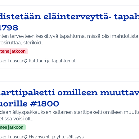
distetään eläinterveyttä- tap
1798
nten terveyteen keskittyvä tapahtuma, missä olisi mahdollista
osiruttaa, steriloid…
etene jatkoon
oko Tuusula
Kulttuuri ja tapahtumat
aa tulokset aihepiirin mukaan: Koko Tuusula
Rajaa tulokset teeman mukaan: Kulttuuri ja tapahtumat
arttipaketti omilleen muuttav
uorille #1800
aan äitiyspakkauksen kaltainen starttipaketti omilleen muuttav
tissa voisi oll…
nee jatkoon
oko Tuusula
Hyvinvointi ja yhteisöllisyys