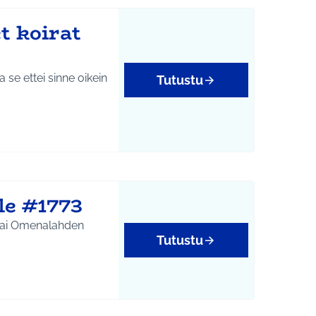
t koirat
Tutustu
le #1773
n tai Omenalahden
Tutustu