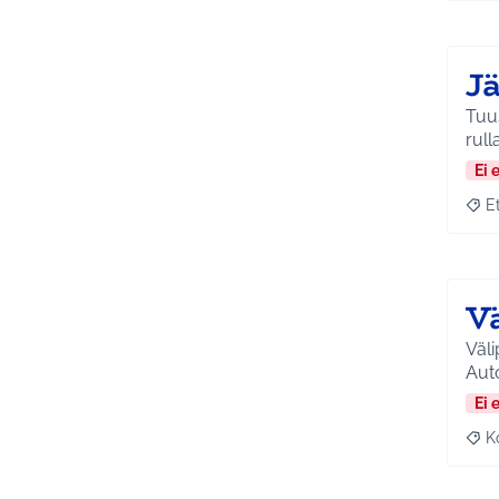
J
Tuus
rull
Ei 
E
Raja
V
Väli
Aut
Ei 
K
Raj