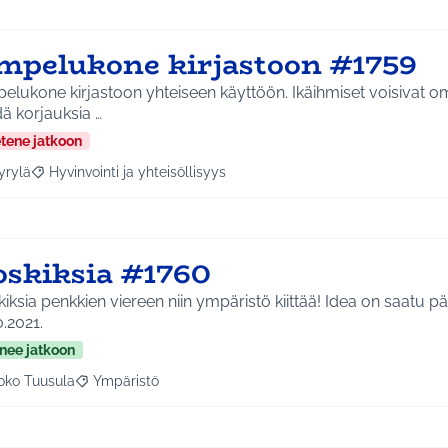
mpelukone kirjastoon #1759
lukone kirjastoon yhteiseen käyttöön. Ikäihmiset voisivat o
ä korjauksia …
etene jatkoon
yrylä
Hyvinvointi ja yhteisöllisyys
a tulokset aihepiirin mukaan: Hyrylä
Rajaa tulokset teeman mukaan: Hyvinvointi ja yhteisöllisyys
oskiksia #1760
sia penkkien viereen niin ympäristö kiittää! Idea on saatu pääkirjastolla
0.2021.
nee jatkoon
oko Tuusula
Ympäristö
aa tulokset aihepiirin mukaan: Koko Tuusula
Rajaa tulokset teeman mukaan: Ympäristö