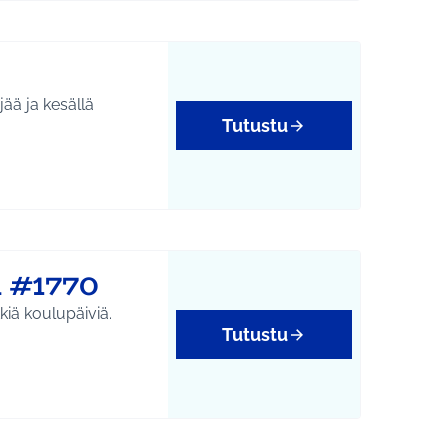
jää ja kesällä
Tutustu
tukset
n #1770
kiä koulupäiviä.
Tutustu
yys