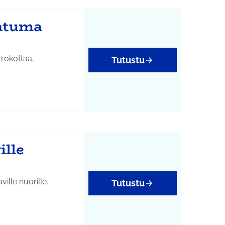
ahtuma
 rokottaa,
Tutustu
ille
ille nuorille.
Tutustu