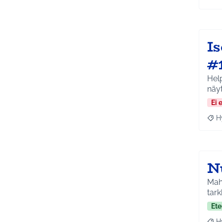
Raj
I
#
Hel
näy
Ei 
H
Raja
N
Mahd
tar
Ete
H