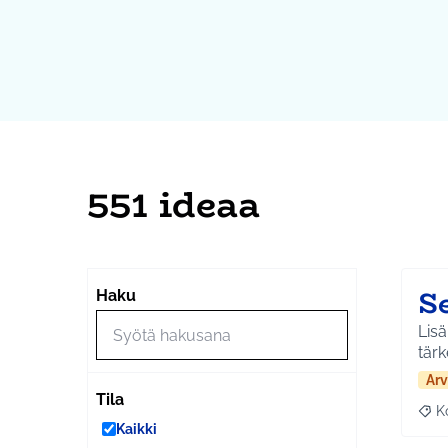
551 ideaa
S
Haku
Lisä
tärk
Arv
Tila
K
Raj
Kaikki