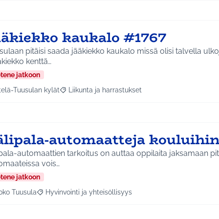
ääkiekko kaukalo #1767
ulaan pitäisi saada jääkiekko kaukalo missä olisi talvella ulko
akiekko kenttä…
etene jatkoon
telä-Tuusulan kylät
Liikunta ja harrastukset
a tulokset aihepiirin mukaan: Etelä-Tuusulan kylät
Rajaa tulokset teeman mukaan: Liikunta ja harras
älipala-automaatteja kouluihi
pala-automaattien tarkoitus on auttaa oppilaita jaksamaan pit
omaateissa vois…
etene jatkoon
oko Tuusula
Hyvinvointi ja yhteisöllisyys
aa tulokset aihepiirin mukaan: Koko Tuusula
Rajaa tulokset teeman mukaan: Hyvinvointi ja yhteisöllis