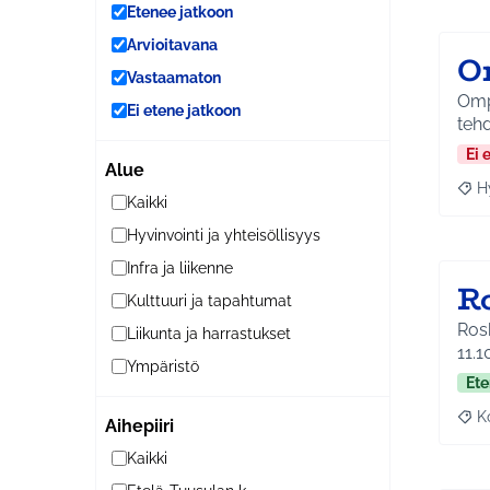
Etenee jatkoon
Arvioitavana
O
Vastaamaton
Ompe
Ei etene jatkoon
tehd
Ei 
Alue
H
Raja
Kaikki
Hyvinvointi ja yhteisöllisyys
Infra ja liikenne
R
Kulttuuri ja tapahtumat
Roskik
Liikunta ja harrastukset
11.1
Ympäristö
Ete
K
Aihepiiri
Raj
Kaikki