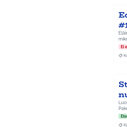
E
#
Eläi
mikr
Ei 
K
Raj
St
n
Luod
Pake
Ete
K