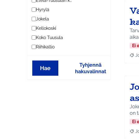
Etelä-Tuusulan kylät
V
Hyrylä
k
Jokela
Kellokoski
Tarv
aika
Koko Tuusula
Ei 
Riihikallio
J
Raja
Tyhjennä
Hae
hakuvalinnat
J
as
Joke
on 
Ei 
J
Raja