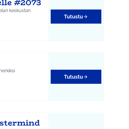
lle #2073
kelan keskustan
Tutustu
merkiksi
Tutustu
astermind