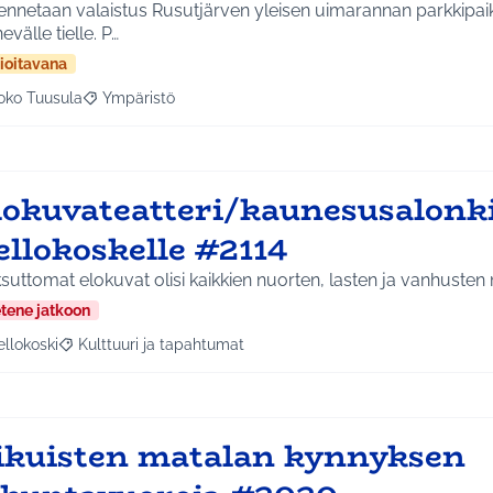
nnetaan valaistus Rusutjärven yleisen uimarannan parkkipaika
välle tielle. P…
ioitavana
oko Tuusula
Ympäristö
aa tulokset aihepiirin mukaan: Koko Tuusula
Rajaa tulokset teeman mukaan: Ympäristö
lokuvateatteri/kaunesusalonk
ellokoskelle #2114
uttomat elokuvat olisi kaikkien nuorten, lasten ja vanhusten
etene jatkoon
ellokoski
Kulttuuri ja tapahtumat
a tulokset aihepiirin mukaan: Kellokoski
Rajaa tulokset teeman mukaan: Kulttuuri ja tapahtumat
ikuisten matalan kynnyksen