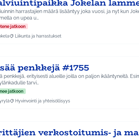
alviuintipaikka Jokelan lamme
iuinnin harrastajien määrä lisääntyy joka vuosi, ja nyt kun Jo
mella on upea u…
etene jatkoon
okela
Liikunta ja harrastukset
a tulokset aihepiirin mukaan: Jokela
Rajaa tulokset teeman mukaan: Liikunta ja harrastukset
isää penkkejä #1755
ä penkkejä, erityisesti alueille joilla on paljon ikääntyneitä. Esi
länkadulle tarvi…
nee jatkoon
yrylä
Hyvinvointi ja yhteisöllisyys
a tulokset aihepiirin mukaan: Hyrylä
Rajaa tulokset teeman mukaan: Hyvinvointi ja yhteisöllisyys
rittäjien verkostoitumis- ja m