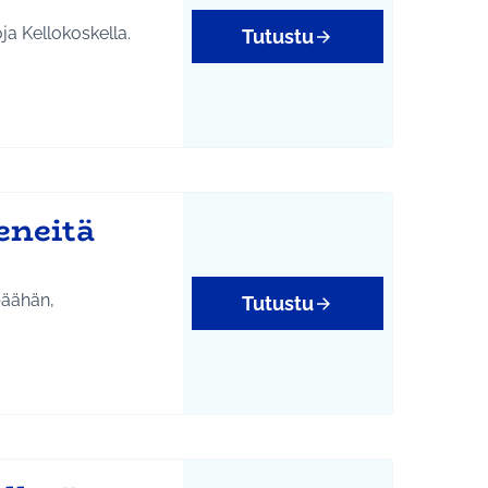
ja Kellokoskella.
Tutustu
eneitä
päähän,
Tutustu