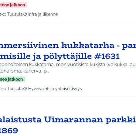
etene jatkoon
oko Tuusula
Infra ja liikenne
aa tulokset aihepiirin mukaan: Koko Tuusula
Rajaa tulokset teeman mukaan: Infra ja liikenne
mmersiivinen kukkatarha - par
misille ja pölyttäjille #1631
pohoitoinen kukkatarha, monivuotisista kukista (voikukka, a
tohorsma, kanerva, p…
nee jatkoon
oko Tuusula
Hyvinvointi ja yhteisöllisyys
aa tulokset aihepiirin mukaan: Koko Tuusula
Rajaa tulokset teeman mukaan: Hyvinvointi ja yhteisöllis
alaistusta Uimarannan parkki
1869