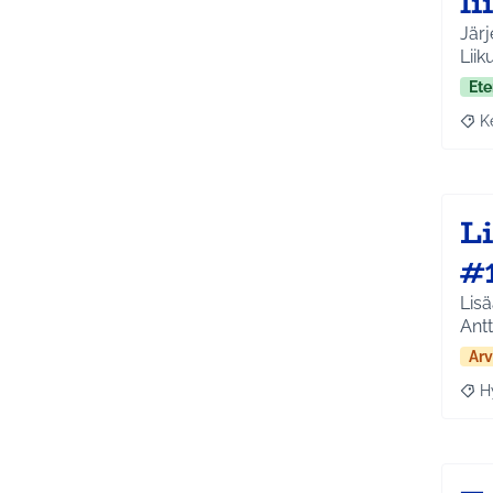
l
Järj
Liik
Ete
K
Raja
Li
#
Lisä
Ant
Arv
H
Raja