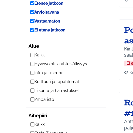
Raja
Etenee jatkoon
Arvioitavana
Vastaamaton
Po
Ei etene jatkoon
a
Alue
Kiin
saa
Kaikki
Ei 
Hyvinvointi ja yhteisöllisyys
K
Infra ja liikenne
Raj
Kulttuuri ja tapahtumat
Liikunta ja harrastukset
R
Ympäristö
#
Aihepiiri
Antt
Kaikki
palj