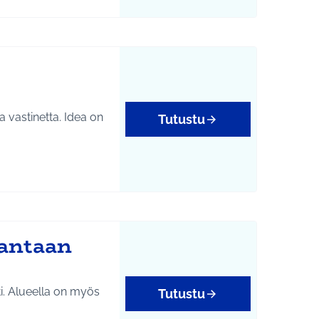
inetta. Idea on
Tutustu
yys
rantaan
ti. Alueella on myös
Tutustu