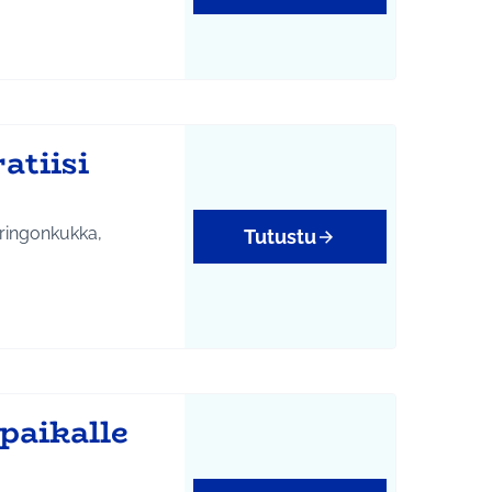
atiisi
uringonkukka,
Tutustu
yys
paikalle