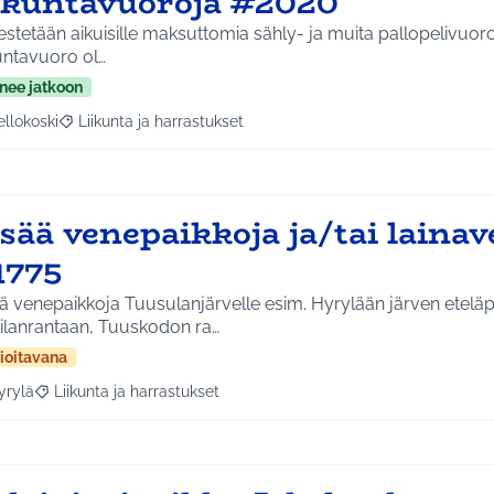
iikuntavuoroja #2020
estetään aikuisille maksuttomia sähly- ja muita pallopelivuoro
untavuoro ol…
nee jatkoon
ellokoski
Liikunta ja harrastukset
a tulokset aihepiirin mukaan: Kellokoski
Rajaa tulokset teeman mukaan: Liikunta ja harrastukset
sää venepaikkoja ja/tai lainav
1775
ä venepaikkoja Tuusulanjärvelle esim. Hyrylään järven etelä
tilanrantaan, Tuuskodon ra…
ioitavana
yrylä
Liikunta ja harrastukset
a tulokset aihepiirin mukaan: Hyrylä
Rajaa tulokset teeman mukaan: Liikunta ja harrastukset