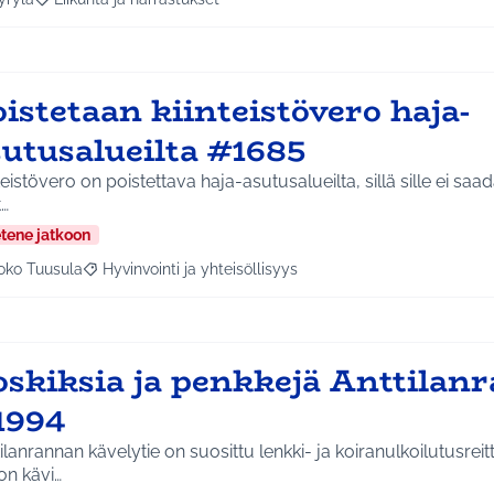
a tulokset aihepiirin mukaan: Hyrylä
Rajaa tulokset teeman mukaan: Liikunta ja harrastukset
istetaan kiinteistövero haja-
sutusalueilta #1685
teistövero on poistettava haja-asutusalueilta, sillä sille ei saada vast
t…
etene jatkoon
oko Tuusula
Hyvinvointi ja yhteisöllisyys
aa tulokset aihepiirin mukaan: Koko Tuusula
Rajaa tulokset teeman mukaan: Hyvinvointi ja yhteisöllis
oskiksia ja penkkejä Anttilan
1994
ilanrannan kävelytie on suosittu lenkki- ja koiranulkoilutusreit
on kävi…