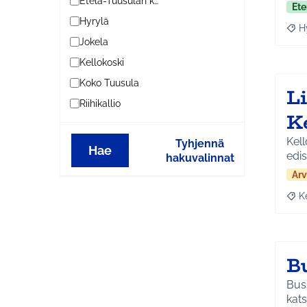
Etelä-Tuusulan kylät
Ete
Hyrylä
H
Raja
Jokela
Kellokoski
Koko Tuusula
L
Riihikallio
K
Kell
Tyhjennä
Hae
edis
hakuvalinnat
Arv
K
Raja
B
Buss
kats