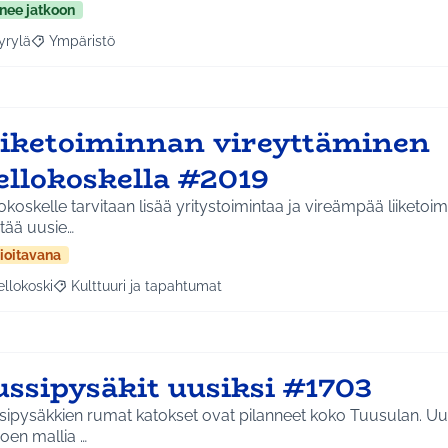
nee jatkoon
yrylä
Ympäristö
a tulokset aihepiirin mukaan: Hyrylä
Rajaa tulokset teeman mukaan: Ympäristö
iiketoiminnan vireyttäminen
ellokoskella #2019
okoskelle tarvitaan lisää yritystoimintaa ja vireämpää liiketoim
tää uusie…
ioitavana
ellokoski
Kulttuuri ja tapahtumat
a tulokset aihepiirin mukaan: Kellokoski
Rajaa tulokset teeman mukaan: Kulttuuri ja tapahtumat
ussipysäkit uusiksi #1703
ipysäkkien rumat katokset ovat pilanneet koko Tuusulan. Uus
oen mallia …