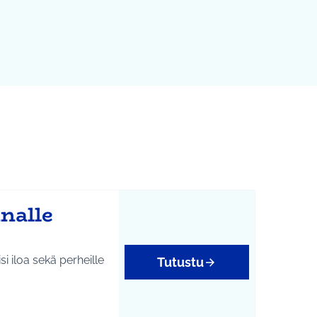
nalle
si iloa sekä perheille
Tutustu