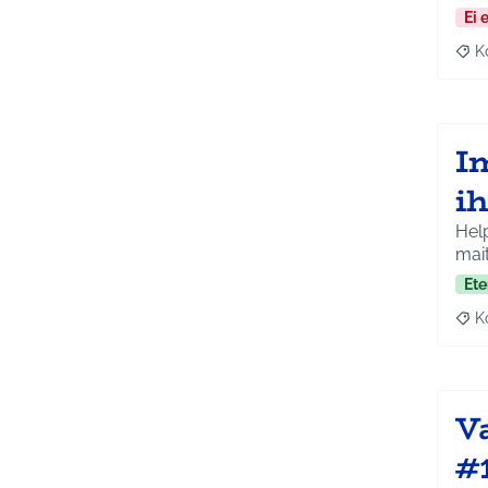
Ei 
K
Raj
I
ih
Help
mai
Ete
K
Raj
V
#