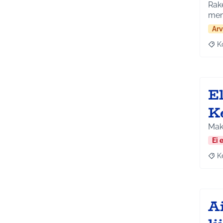
Rake
mene
Arv
K
Raj
E
K
Maks
Ei 
K
Raja
A