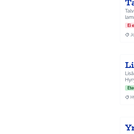
T
Talv
lam
Ei 
J
Raja
L
Lisä
Hyry
Ete
H
Raja
Y