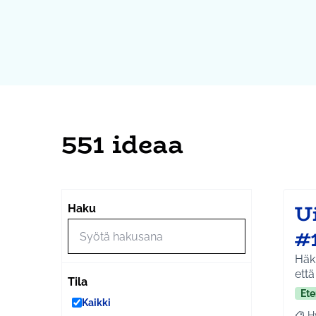
551 ideaa
U
Haku
#
Häkl
että
Tila
Ete
Kaikki
H