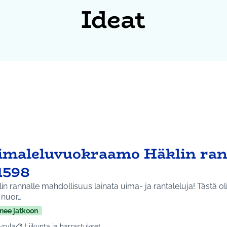
Ideat
imaleluvuokraamo Häklin ran
1598
in rannalle mahdollisuus lainata uima- ja rantaleluja! Tästä oli
 nuor…
nee jatkoon
yrylä
Liikunta ja harrastukset