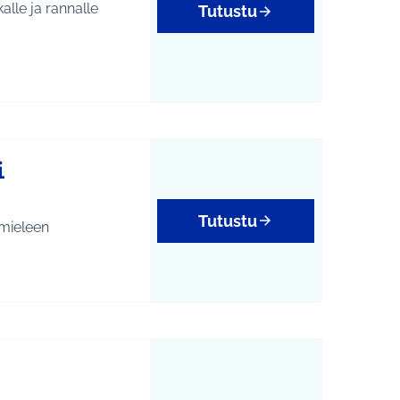
lle ja rannalle
Tutustu
i
Tutustu
 mieleen