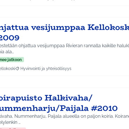
aa tulokset aihepiirin mukaan: Koko Tuusula
Rajaa tulokset teeman mukaan: Hyvinvointi ja yhteisöllis
hjattua vesijumppaa Kellokosk
2009
estetään ohjattua vesijumppaa Rivieran rannalla kaikille halukka
ia ala…
nee jatkoon
ellokoski
Hyvinvointi ja yhteisöllisyys
a tulokset aihepiirin mukaan: Kellokoski
Rajaa tulokset teeman mukaan: Hyvinvointi ja yhteisöllisyys
oirapuisto Halkivaha/
ummenharju/Paijala #2010
ivaha, Nummenharju, Paijala alueella on paljon koiria. Koiran
lylenkin …