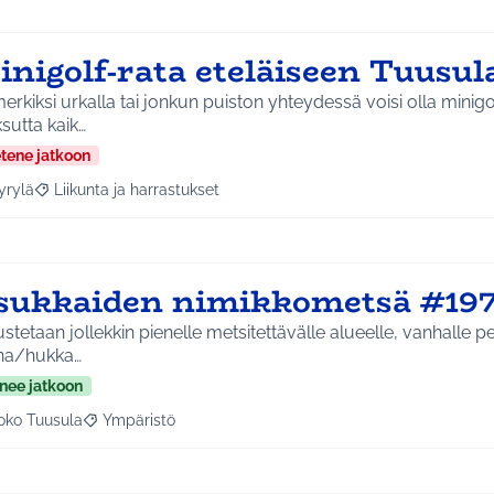
inigolf-rata eteläiseen Tuusu
erkiksi urkalla tai jonkun puiston yhteydessä voisi olla minigolf
sutta kaik…
etene jatkoon
yrylä
Liikunta ja harrastukset
a tulokset aihepiirin mukaan: Hyrylä
Rajaa tulokset teeman mukaan: Liikunta ja harrastukset
sukkaiden nimikkometsä #19
stetaan jollekkin pienelle metsitettävälle alueelle, vanhalle p
na/hukka…
nee jatkoon
oko Tuusula
Ympäristö
aa tulokset aihepiirin mukaan: Koko Tuusula
Rajaa tulokset teeman mukaan: Ympäristö