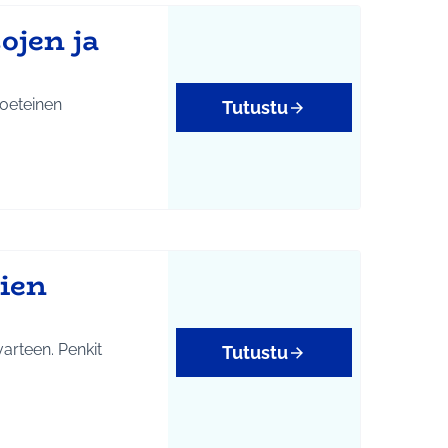
ojen ja
loeteinen
Tutustu
lien
varteen. Penkit
Tutustu