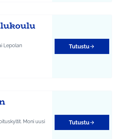
elukoulu
ai Lepolan
Tutustu
an
tuskyltit. Moni uusi
Tutustu