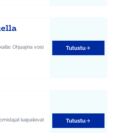
yys
ella
ille. Ohjaajina voisi
Tutustu
omistajat kaipailevat
Tutustu