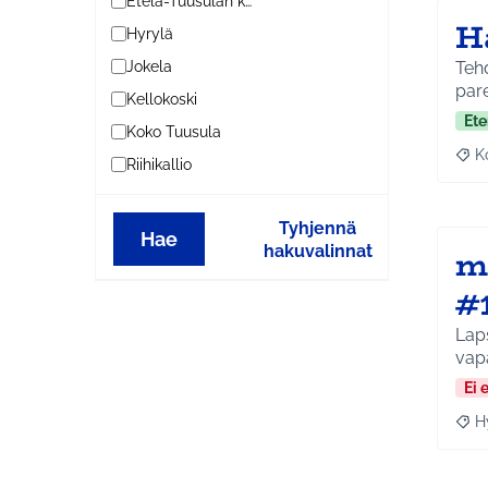
Etelä-Tuusulan kylät
H
Hyrylä
Tehd
Jokela
par
Kellokoski
Ete
Koko Tuusula
K
Raj
Riihikallio
Tyhjennä
Hae
hakuvalinnat
m
#
Laps
vapa
Ei 
H
Raja