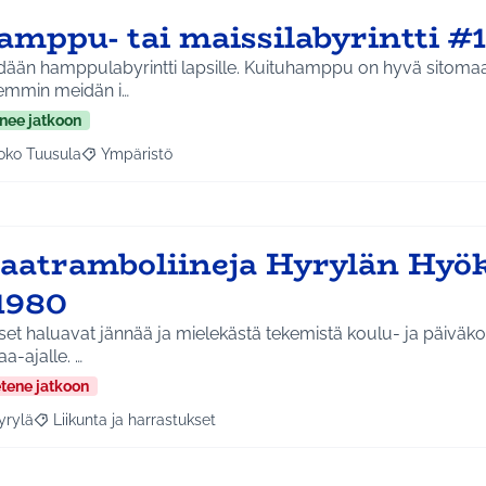
amppu- tai maissilabyrintti #
ään hamppulabyrintti lapsille. Kuituhamppu on hyvä sitomaan
emmin meidän i…
nee jatkoon
oko Tuusula
Ympäristö
aa tulokset aihepiirin mukaan: Koko Tuusula
Rajaa tulokset teeman mukaan: Ympäristö
aatramboliineja Hyrylän Hyö
1980
et haluavat jännää ja mielekästä tekemistä koulu- ja päiväkot
a-ajalle. …
etene jatkoon
yrylä
Liikunta ja harrastukset
a tulokset aihepiirin mukaan: Hyrylä
Rajaa tulokset teeman mukaan: Liikunta ja harrastukset