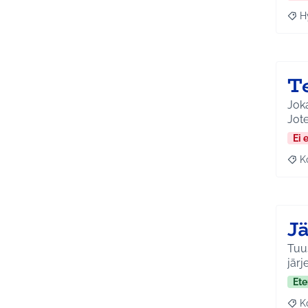
H
Raja
T
Jok
Jote
Ei 
K
Raj
J
Tuus
järj
Ete
K