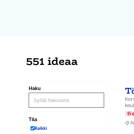
551 ideaa
T
Haku
Korv
keul
Ei 
Tila
Ri
Raja
Kaikki