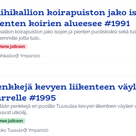
ihikallion koirapuiston jako is
ienten koirien alueesee #1991
ikallion koirapuiston jako isojen ja pienten puoliskoiksi sekä tu
mmille jotta tulo…
etene jatkoon
ihikallio
Ympäristö
a tulokset aihepiirin mukaan: Riihikallio
Rajaa tulokset teeman mukaan: Ympäristö
enkkejä kevyen liikenteen väy
arrelle #1995
tään penkkejä eri puolille Tuusulaa kevyen liikenteen väylien 
oavat ulkoilij…
nee jatkoon
oko Tuusula
Ympäristö
aa tulokset aihepiirin mukaan: Koko Tuusula
Rajaa tulokset teeman mukaan: Ympäristö