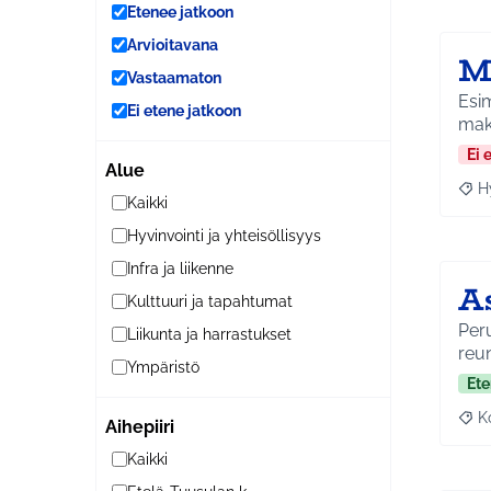
Etenee jatkoon
Arvioitavana
M
Vastaamaton
Esim
Ei etene jatkoon
mak
Ei 
Alue
H
Raja
Kaikki
Hyvinvointi ja yhteisöllisyys
Infra ja liikenne
A
Kulttuuri ja tapahtumat
Peru
Liikunta ja harrastukset
reu
Ympäristö
Ete
K
Aihepiiri
Raj
Kaikki