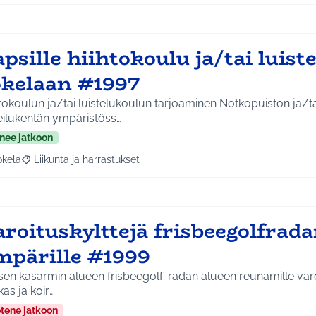
psille hiihtokoulu ja/tai luist
okelaan #1997
tokoulun ja/tai luistelukoulun tarjoaminen Notkopuiston ja/t
eilukentän ympäristöss…
nee jatkoon
okela
Liikunta ja harrastukset
a tulokset aihepiirin mukaan: Jokela
Rajaa tulokset teeman mukaan: Liikunta ja harrastukset
roituskylttejä frisbeegolfrad
mpärille #1999
sen kasarmin alueen frisbeegolf-radan alueen reunamille varoi
as ja koir…
etene jatkoon