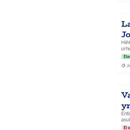
La
J
Hiih
urh
Ete
J
Raja
Va
y
Enti
asuk
Ei 