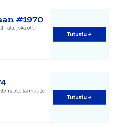
laan #1970
-rata, joka olisi
Tutustu
74
eltomaalle tai muulle
Tutustu