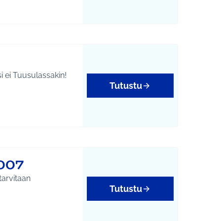
 ei Tuusulassakin!
Tutustu
007
tarvitaan
Tutustu