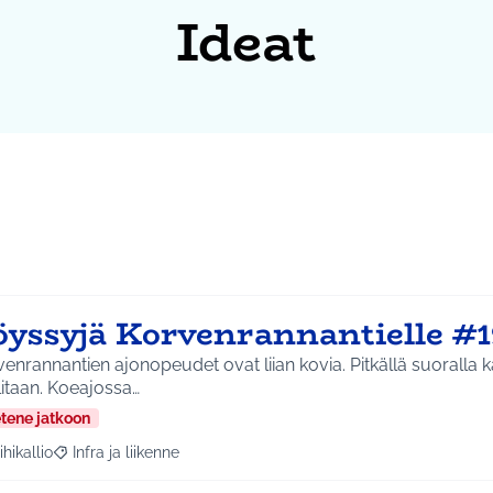
Ideat
öyssyjä Korvenrannantielle #
enrannantien ajonopeudet ovat liian kovia. Pitkällä suoralla k
itaan. Koeajossa…
etene jatkoon
ihikallio
Infra ja liikenne
a tulokset aihepiirin mukaan: Riihikallio
Rajaa tulokset teeman mukaan: Infra ja liikenne