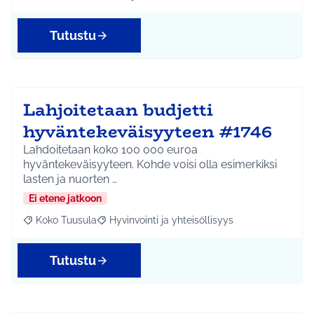
Rajaa tulokset aihepiirin mukaan: Koko Tuusula
Rajaa tulokset teeman mukaan: Infra ja liikenne
Tutustu
Lahjoitetaan budjetti
hyväntekeväisyyteen #1746
Lahdoitetaan koko 100 000 euroa
hyväntekeväisyyteen. Kohde voisi olla esimerkiksi
lasten ja nuorten …
Ei etene jatkoon
Koko Tuusula
Hyvinvointi ja yhteisöllisyys
Rajaa tulokset aihepiirin mukaan: Koko Tuusula
Rajaa tulokset teeman mukaan: Hyvinvointi ja y
Tutustu