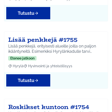
Rajaa tulokset aihepiirin mukaan: Hyrylä
Rajaa tulokset teeman mukaan: Hyvinvointi ja yhteisöl
Tutustu
Lisää penkkejä #1755
Lisää penkkejä, erityisesti alueille joilla on paljon
ikääntyneitä. Esimerkiksi Hyrylänkadulle tarvi…
Etenee jatkoon
Hyrylä
Hyvinvointi ja yhteisöllisyys
Rajaa tulokset aihepiirin mukaan: Hyrylä
Rajaa tulokset teeman mukaan: Hyvinvointi ja yhteisöl
Tutustu
Roskikset kuntoon #1754