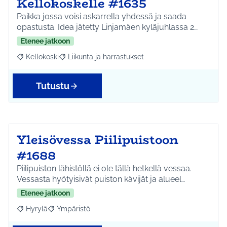
Kellokoskelle #1635
Paikka jossa voisi askarrella yhdessä ja saada
opastusta. Idea jätetty Linjamäen kyläjuhlassa 2…
Etenee jatkoon
Kellokoski
Liikunta ja harrastukset
Rajaa tulokset aihepiirin mukaan: Kellokoski
Rajaa tulokset teeman mukaan: Liikunta ja harrast
Tutustu
Yleisövessa Piilipuistoon
#1688
Piilipuiston lähistöllä ei ole tällä hetkellä vessaa.
Vessasta hyötyisivät puiston kävijät ja alueel…
Etenee jatkoon
Hyrylä
Ympäristö
Rajaa tulokset aihepiirin mukaan: Hyrylä
Rajaa tulokset teeman mukaan: Ympäristö