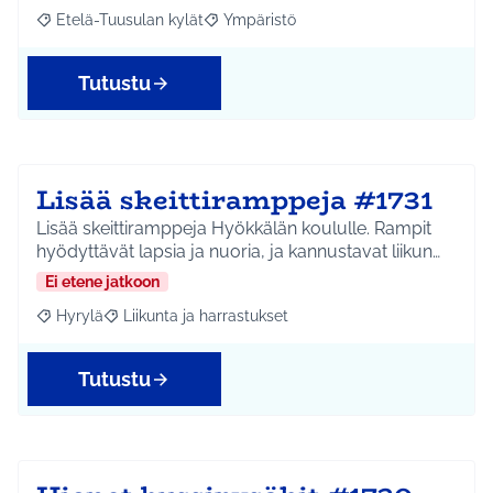
Etelä-Tuusulan kylät
Ympäristö
Rajaa tulokset aihepiirin mukaan: Etelä-Tuusulan kylät
Rajaa tulokset teeman mukaan: Ympäri
Tutustu
Lisää skeittiramppeja #1731
Lisää skeittiramppeja Hyökkälän koululle. Rampit
hyödyttävät lapsia ja nuoria, ja kannustavat liikun…
Ei etene jatkoon
Hyrylä
Liikunta ja harrastukset
Rajaa tulokset aihepiirin mukaan: Hyrylä
Rajaa tulokset teeman mukaan: Liikunta ja harrastuks
Tutustu