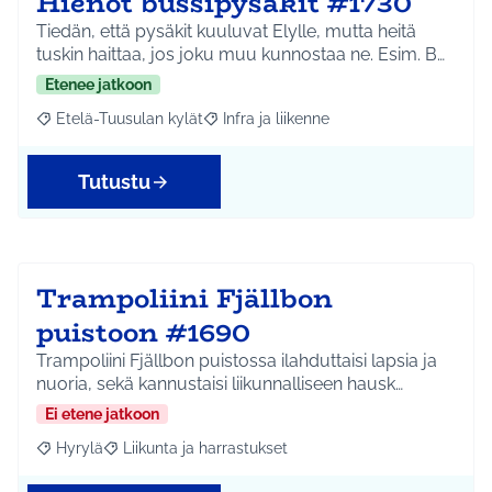
Hienot bussipysäkit #1730
Tiedän, että pysäkit kuuluvat Elylle, mutta heitä
tuskin haittaa, jos joku muu kunnostaa ne. Esim. B…
Etenee jatkoon
Etelä-Tuusulan kylät
Infra ja liikenne
Rajaa tulokset aihepiirin mukaan: Etelä-Tuusulan kylät
Rajaa tulokset teeman mukaan: Infra ja 
Tutustu
Trampoliini Fjällbon
puistoon #1690
Trampoliini Fjällbon puistossa ilahduttaisi lapsia ja
nuoria, sekä kannustaisi liikunnalliseen hausk…
Ei etene jatkoon
Hyrylä
Liikunta ja harrastukset
Rajaa tulokset aihepiirin mukaan: Hyrylä
Rajaa tulokset teeman mukaan: Liikunta ja harrastuks