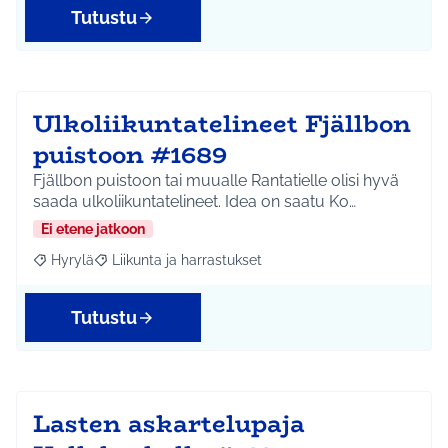
Tutustu
Ulkoliikuntatelineet Fjällbon
puistoon #1689
Fjällbon puistoon tai muualle Rantatielle olisi hyvä
saada ulkoliikuntatelineet. Idea on saatu Ko…
Ei etene jatkoon
Hyrylä
Liikunta ja harrastukset
Rajaa tulokset aihepiirin mukaan: Hyrylä
Rajaa tulokset teeman mukaan: Liikunta ja harrastuks
Tutustu
Lasten askartelupaja