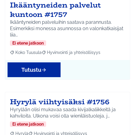
Ikääntyneiden palvelut
kuntoon #1757
Ikääntyneiden palveluihin saatava parannusta.
Esimerkiksi monessa asunnossa on valonkatkaisijat
liia…
Ei etene jatkoon
Koko Tuusula
Hyvinvointi ja yhteisöllisyys
Rajaa tulokset aihepiirin mukaan: Koko Tuusula
Rajaa tulokset teeman mukaan: Hyvinvointi ja y
Tutustu
Hyrylä viihtyisäksi #1756
Hyrylään olisi mukavaa saada kivijalkaliikkeitä ja
kahviloita. Ulkona voisi olla wieniläistuoleja, j…
Ei etene jatkoon
Hyrylä
Hyvinvointi ja yhteisöllisyys