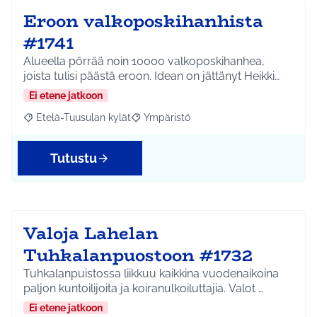
Eroon valkoposkihanhista
#1741
Alueella pörrää noin 10000 valkoposkihanhea,
joista tulisi päästä eroon. Idean on jättänyt Heikki…
Ei etene jatkoon
Etelä-Tuusulan kylät
Ympäristö
Rajaa tulokset aihepiirin mukaan: Etelä-Tuusulan kylät
Rajaa tulokset teeman mukaan: Ympäri
Tutustu
Valoja Lahelan
Tuhkalanpuostoon #1732
Tuhkalanpuistossa liikkuu kaikkina vuodenaikoina
paljon kuntoilijoita ja koiranulkoiluttajia. Valot …
Ei etene jatkoon