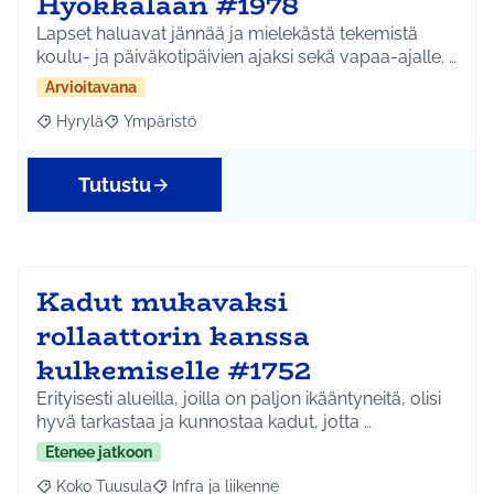
Hyökkälään #1978
Lapset haluavat jännää ja mielekästä tekemistä
koulu- ja päiväkotipäivien ajaksi sekä vapaa-ajalle. …
Arvioitavana
Hyrylä
Ympäristö
Rajaa tulokset aihepiirin mukaan: Hyrylä
Rajaa tulokset teeman mukaan: Ympäristö
Tutustu
Kadut mukavaksi
rollaattorin kanssa
kulkemiselle #1752
Erityisesti alueilla, joilla on paljon ikääntyneitä, olisi
hyvä tarkastaa ja kunnostaa kadut, jotta …
Etenee jatkoon
Koko Tuusula
Infra ja liikenne