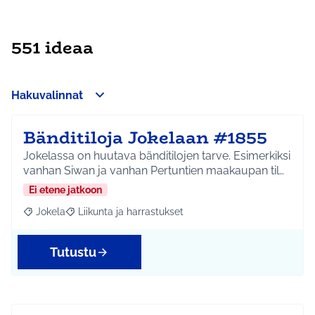
551 ideaa
Hakuvalinnat
Bänditiloja Jokelaan #1855
Jokelassa on huutava bänditilojen tarve. Esimerkiksi
vanhan Siwan ja vanhan Pertuntien maakaupan til…
Ei etene jatkoon
Jokela
Liikunta ja harrastukset
Rajaa tulokset aihepiirin mukaan: Jokela
Rajaa tulokset teeman mukaan: Liikunta ja harrastuks
Tutustu