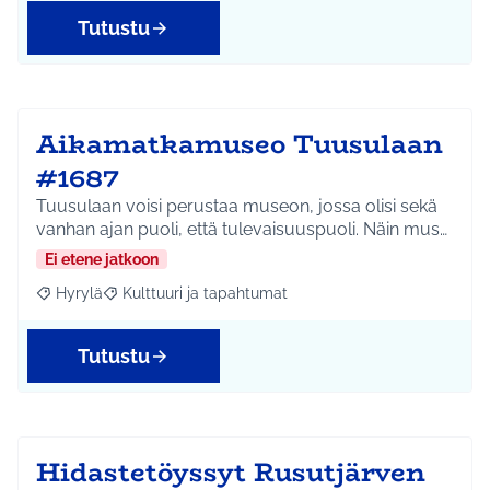
Tutustu
Aikamatkamuseo Tuusulaan
#1687
Tuusulaan voisi perustaa museon, jossa olisi sekä
vanhan ajan puoli, että tulevaisuuspuoli. Näin mus…
Ei etene jatkoon
Hyrylä
Kulttuuri ja tapahtumat
Rajaa tulokset aihepiirin mukaan: Hyrylä
Rajaa tulokset teeman mukaan: Kulttuuri ja tapahtum
Tutustu
Hidastetöyssyt Rusutjärven