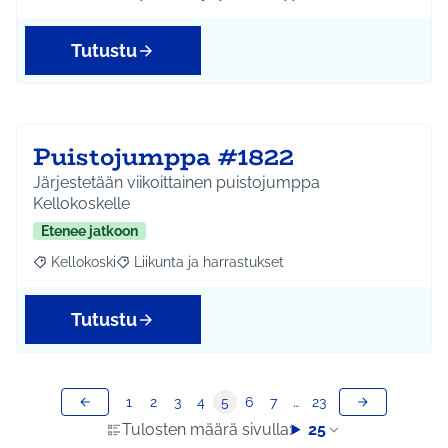
Rajaa tulokset aihepiirin mukaan: Riihikallio
Rajaa tulokset teeman mukaan: Hyvinvointi ja yhtei
Tutustu
Puistojumppa #1822
Järjestetään viikoittainen puistojumppa
Kellokoskelle
Etenee jatkoon
Kellokoski
Liikunta ja harrastukset
Rajaa tulokset aihepiirin mukaan: Kellokoski
Rajaa tulokset teeman mukaan: Liikunta ja harrast
Tutustu
1
2
3
4
5
6
7
…
23
Tulosten määrä sivulla:
25