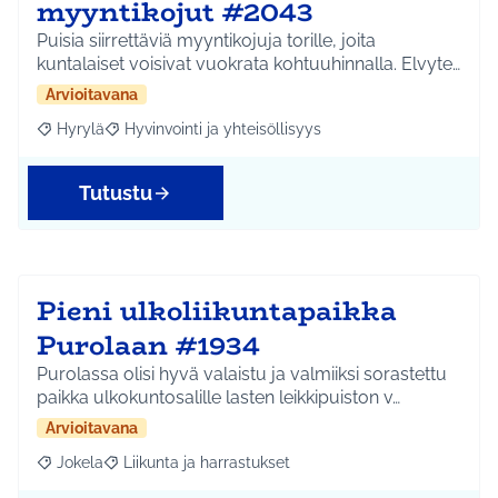
myyntikojut #2043
Puisia siirrettäviä myyntikojuja torille, joita
kuntalaiset voisivat vuokrata kohtuuhinnalla. Elvyte…
Arvioitavana
Hyrylä
Hyvinvointi ja yhteisöllisyys
Rajaa tulokset aihepiirin mukaan: Hyrylä
Rajaa tulokset teeman mukaan: Hyvinvointi ja yhteisöl
Tutustu
Pieni ulkoliikuntapaikka
Purolaan #1934
Purolassa olisi hyvä valaistu ja valmiiksi sorastettu
paikka ulkokuntosalille lasten leikkipuiston v…
Arvioitavana
Jokela
Liikunta ja harrastukset
Rajaa tulokset aihepiirin mukaan: Jokela
Rajaa tulokset teeman mukaan: Liikunta ja harrastuks