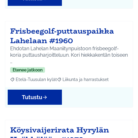
Frisbeegolf-puttauspaikka
Lahelaan #1960
Ehdotan Lahelan Maaniitynpuistoon frisbeegolf-
koria puttausharjoitteluun. Kori hiekkakentän toiseen
…
Etenee jatkoon
Etelä-Tuusulan kylät
Liikunta ja harrastukset
Rajaa tulokset aihepiirin mukaan: Etelä-Tuusulan kylät
Rajaa tulokset teeman mukaan: Liikunta
Tutustu
Köysivaijerirata Hyrylän