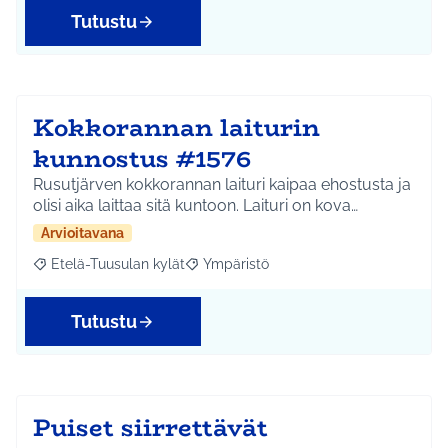
Tutustu
Kokkorannan laiturin
kunnostus #1576
Rusutjärven kokkorannan laituri kaipaa ehostusta ja
olisi aika laittaa sitä kuntoon. Laituri on kova…
Arvioitavana
Etelä-Tuusulan kylät
Ympäristö
Rajaa tulokset aihepiirin mukaan: Etelä-Tuusulan kylät
Rajaa tulokset teeman mukaan: Ympäri
Tutustu
Puiset siirrettävät