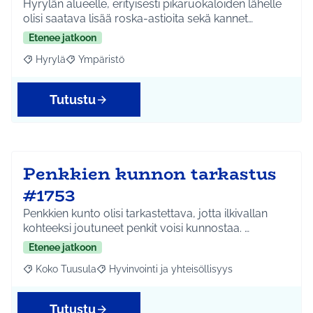
Hyrylän alueelle, erityisesti pikaruokaloiden lähelle
olisi saatava lisää roska-astioita sekä kannet…
Etenee jatkoon
Hyrylä
Ympäristö
Rajaa tulokset aihepiirin mukaan: Hyrylä
Rajaa tulokset teeman mukaan: Ympäristö
Tutustu
Penkkien kunnon tarkastus
#1753
Penkkien kunto olisi tarkastettava, jotta ilkivallan
kohteeksi joutuneet penkit voisi kunnostaa. …
Etenee jatkoon
Koko Tuusula
Hyvinvointi ja yhteisöllisyys
Rajaa tulokset aihepiirin mukaan: Koko Tuusula
Rajaa tulokset teeman mukaan: Hyvinvointi ja y
Tutustu