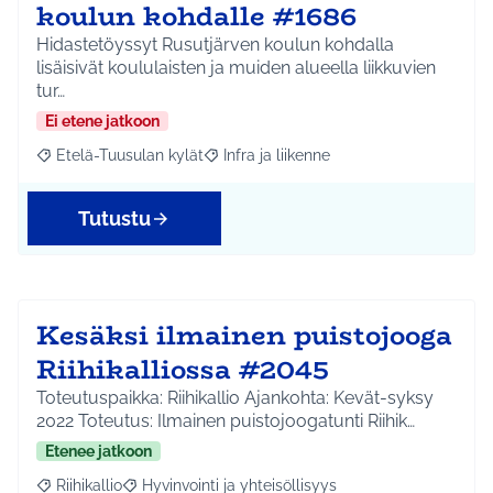
koulun kohdalle #1686
Hidastetöyssyt Rusutjärven koulun kohdalla
lisäisivät koululaisten ja muiden alueella liikkuvien
tur…
Ei etene jatkoon
Etelä-Tuusulan kylät
Infra ja liikenne
Rajaa tulokset aihepiirin mukaan: Etelä-Tuusulan kylät
Rajaa tulokset teeman mukaan: Infra ja 
Tutustu
Kesäksi ilmainen puistojooga
Riihikalliossa #2045
Toteutuspaikka: Riihikallio Ajankohta: Kevät-syksy
2022 Toteutus: Ilmainen puistojoogatunti Riihik…
Etenee jatkoon
Riihikallio
Hyvinvointi ja yhteisöllisyys