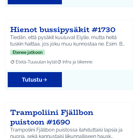
Hienot bussipysäkit #1730
Tiedän, että pysäkit kuuluvat Elylle, mutta heitä
tuskin haittaa, jos joku muu kunnostaa ne. Esim. B…
Etenee jatkoon
Etelä-Tuusulan kylät
Infra ja liikenne
Rajaa tulokset aihepiirin mukaan: Etelä-Tuusulan kylät
Rajaa tulokset teeman mukaan: Infra ja 
Tutustu
Trampoliini Fjällbon
puistoon #1690
Trampoliini Fjällbon puistossa ilahduttaisi lapsia ja
nuoria, sekä kannustaisi liikunnalliseen hausk…