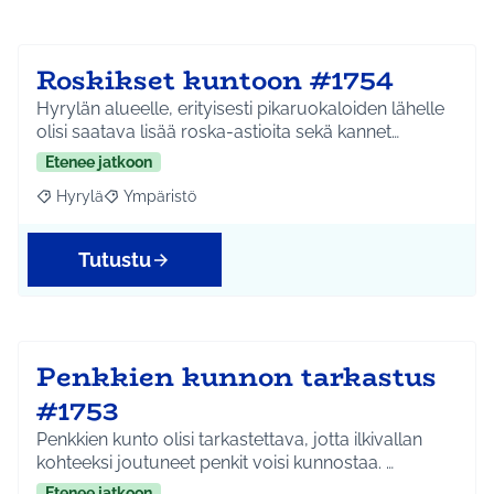
Roskikset kuntoon #1754
Hyrylän alueelle, erityisesti pikaruokaloiden lähelle
olisi saatava lisää roska-astioita sekä kannet…
Etenee jatkoon
Hyrylä
Ympäristö
Rajaa tulokset aihepiirin mukaan: Hyrylä
Rajaa tulokset teeman mukaan: Ympäristö
Tutustu
Penkkien kunnon tarkastus
#1753
Penkkien kunto olisi tarkastettava, jotta ilkivallan
kohteeksi joutuneet penkit voisi kunnostaa. …
Etenee jatkoon