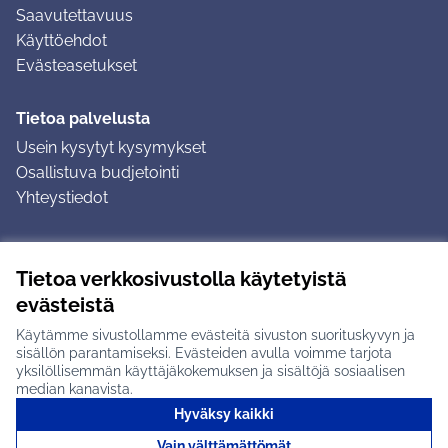
Saavutettavuus
Käyttöehdot
Evästeasetukset
Tietoa palvelusta
Usein kysytyt kysymykset
Osallistuva budjetointi
Yhteystiedot
Ohjeet
Tietoa verkkosivustolla käytetyistä
Ohjeet kirjautumiseen
evästeistä
Ohjeet kommentin jättämiseen
Käytämme sivustollamme evästeitä sivuston suorituskyvyn ja
sisällön parantamiseksi. Evästeiden avulla voimme tarjota
yksilöllisemmän käyttäjäkokemuksen ja sisältöjä sosiaalisen
median kanavista.
Hyväksy kaikki
Tuusulan osallistumisalusta X-palvelussa
Tuusula
Vain välttämättömät