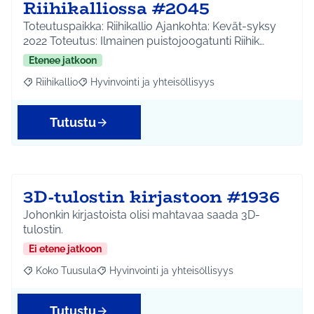
Riihikalliossa #2045
Toteutuspaikka: Riihikallio Ajankohta: Kevät-syksy
2022 Toteutus: Ilmainen puistojoogatunti Riihik…
Etenee jatkoon
Riihikallio
Hyvinvointi ja yhteisöllisyys
Rajaa tulokset aihepiirin mukaan: Riihikallio
Rajaa tulokset teeman mukaan: Hyvinvointi ja yhtei
Tutustu
3D-tulostin kirjastoon #1936
Johonkin kirjastoista olisi mahtavaa saada 3D-
tulostin.
Ei etene jatkoon
Koko Tuusula
Hyvinvointi ja yhteisöllisyys
Rajaa tulokset aihepiirin mukaan: Koko Tuusula
Rajaa tulokset teeman mukaan: Hyvinvointi ja y
Tutustu