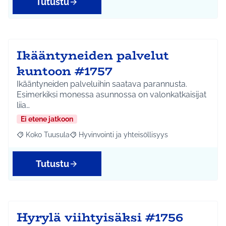
Tutustu
Ikääntyneiden palvelut
kuntoon #1757
Ikääntyneiden palveluihin saatava parannusta.
Esimerkiksi monessa asunnossa on valonkatkaisijat
liia…
Ei etene jatkoon
Koko Tuusula
Hyvinvointi ja yhteisöllisyys
Rajaa tulokset aihepiirin mukaan: Koko Tuusula
Rajaa tulokset teeman mukaan: Hyvinvointi ja y
Tutustu
Hyrylä viihtyisäksi #1756