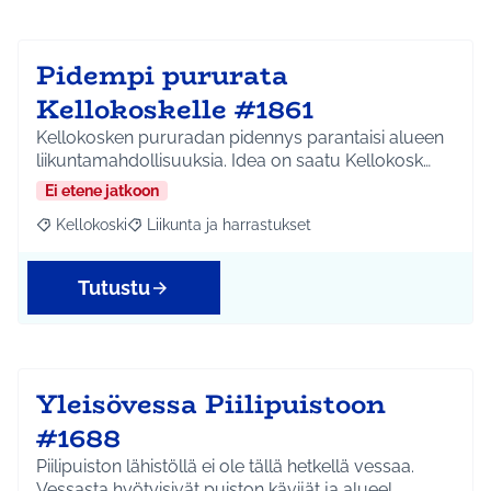
Pidempi pururata
Kellokoskelle #1861
Kellokosken pururadan pidennys parantaisi alueen
liikuntamahdollisuuksia. Idea on saatu Kellokosk…
Ei etene jatkoon
Kellokoski
Liikunta ja harrastukset
Rajaa tulokset aihepiirin mukaan: Kellokoski
Rajaa tulokset teeman mukaan: Liikunta ja harrast
Tutustu
Yleisövessa Piilipuistoon
#1688
Piilipuiston lähistöllä ei ole tällä hetkellä vessaa.
Vessasta hyötyisivät puiston kävijät ja alueel…