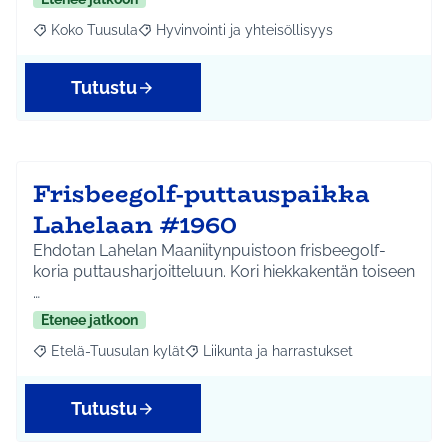
Koko Tuusula
Hyvinvointi ja yhteisöllisyys
Rajaa tulokset aihepiirin mukaan: Koko Tuusula
Rajaa tulokset teeman mukaan: Hyvinvointi ja y
Tutustu
Frisbeegolf-puttauspaikka
Lahelaan #1960
Ehdotan Lahelan Maaniitynpuistoon frisbeegolf-
koria puttausharjoitteluun. Kori hiekkakentän toiseen
…
Etenee jatkoon
Etelä-Tuusulan kylät
Liikunta ja harrastukset
Rajaa tulokset aihepiirin mukaan: Etelä-Tuusulan kylät
Rajaa tulokset teeman mukaan: Liikunta
Tutustu