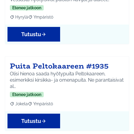
Etenee jatkoon
Hyrylä
Ympäristö
Rajaa tulokset aihepiirin mukaan: Hyrylä
Rajaa tulokset teeman mukaan: Ympäristö
Tutustu
Puita Peltokaareen #1935
Olisi hienoa saada hyötypuita Peltokaareen,
esimerkiksi kirsikka- ja omenapuita. Ne parantaisivat
al…
Etenee jatkoon
Jokela
Ympäristö
Rajaa tulokset aihepiirin mukaan: Jokela
Rajaa tulokset teeman mukaan: Ympäristö
Tutustu