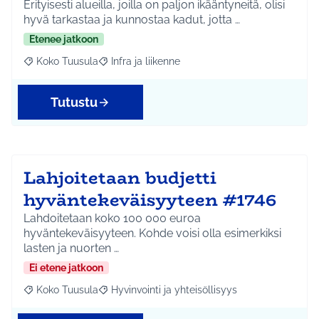
Erityisesti alueilla, joilla on paljon ikääntyneitä, olisi
hyvä tarkastaa ja kunnostaa kadut, jotta …
Etenee jatkoon
Koko Tuusula
Infra ja liikenne
Rajaa tulokset aihepiirin mukaan: Koko Tuusula
Rajaa tulokset teeman mukaan: Infra ja liikenne
Tutustu
Lahjoitetaan budjetti
hyväntekeväisyyteen #1746
Lahdoitetaan koko 100 000 euroa
hyväntekeväisyyteen. Kohde voisi olla esimerkiksi
lasten ja nuorten …
Ei etene jatkoon
Koko Tuusula
Hyvinvointi ja yhteisöllisyys
Rajaa tulokset aihepiirin mukaan: Koko Tuusula
Rajaa tulokset teeman mukaan: Hyvinvointi ja y