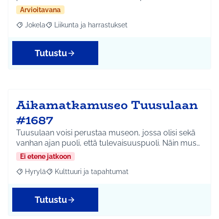
Arvioitavana
Jokela
Liikunta ja harrastukset
Rajaa tulokset aihepiirin mukaan: Jokela
Rajaa tulokset teeman mukaan: Liikunta ja harrastuks
Tutustu
Aikamatkamuseo Tuusulaan
#1687
Tuusulaan voisi perustaa museon, jossa olisi sekä
vanhan ajan puoli, että tulevaisuuspuoli. Näin mus…
Ei etene jatkoon
Hyrylä
Kulttuuri ja tapahtumat
Rajaa tulokset aihepiirin mukaan: Hyrylä
Rajaa tulokset teeman mukaan: Kulttuuri ja tapahtum
Tutustu