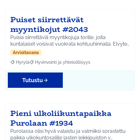
Puiset siirrettävät
myyntikojut #2043
Puisia siirrettäviä myyntikojuja torille, joita
kuntalaiset voisivat vuokrata kohtuuhinnalla. Elvyte…
Arvioitavana
Hyrylä
Hyvinvointi ja yhteisöllisyys
Rajaa tulokset aihepiirin mukaan: Hyrylä
Rajaa tulokset teeman mukaan: Hyvinvointi ja yhteisöl
Tutustu
Pieni ulkoliikuntapaikka
Purolaan #1934
Purolassa olisi hyvä valaistu ja valmiiksi sorastettu
paikka ulkokuntosalille lasten leikkipuiston v…