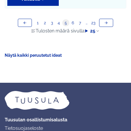
1
2
3
4
5
6
7
…
23
Tulosten määrä sivulla:
25
Näytä kaikki peruutetut ideat
Tuusulan osallistumisalusta
Tietosuojaseloste