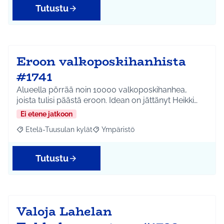
Tutustu
Eroon valkoposkihanhista
#1741
Alueella pörrää noin 10000 valkoposkihanhea,
joista tulisi päästä eroon. Idean on jättänyt Heikki…
Ei etene jatkoon
Etelä-Tuusulan kylät
Ympäristö
Rajaa tulokset aihepiirin mukaan: Etelä-Tuusulan kylät
Rajaa tulokset teeman mukaan: Ympäri
Tutustu
Valoja Lahelan