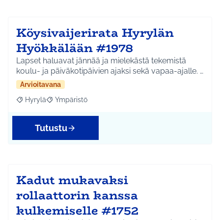
Köysivaijerirata Hyrylän
Hyökkälään #1978
Lapset haluavat jännää ja mielekästä tekemistä
koulu- ja päiväkotipäivien ajaksi sekä vapaa-ajalle. …
Arvioitavana
Hyrylä
Ympäristö
Rajaa tulokset aihepiirin mukaan: Hyrylä
Rajaa tulokset teeman mukaan: Ympäristö
Tutustu
Kadut mukavaksi
rollaattorin kanssa
kulkemiselle #1752