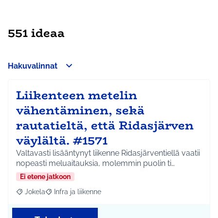
551 ideaa
Hakuvalinnat
Liikenteen metelin
vähentäminen, sekä
rautatieltä, että Ridasjärven
väylältä. #1571
Valtavasti lisääntynyt liikenne Ridasjärventiellä vaatii
nopeasti meluaitauksia, molemmin puolin ti…
Ei etene jatkoon
Jokela
Infra ja liikenne
Rajaa tulokset aihepiirin mukaan: Jokela
Rajaa tulokset teeman mukaan: Infra ja liikenne