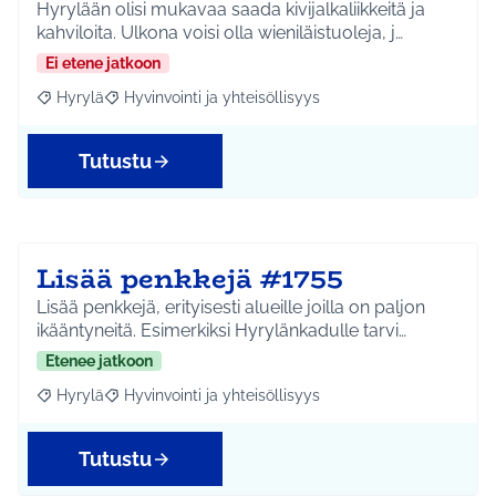
Hyrylään olisi mukavaa saada kivijalkaliikkeitä ja
kahviloita. Ulkona voisi olla wieniläistuoleja, j…
Ei etene jatkoon
Hyrylä
Hyvinvointi ja yhteisöllisyys
Rajaa tulokset aihepiirin mukaan: Hyrylä
Rajaa tulokset teeman mukaan: Hyvinvointi ja yhteisöl
Tutustu
Lisää penkkejä #1755
Lisää penkkejä, erityisesti alueille joilla on paljon
ikääntyneitä. Esimerkiksi Hyrylänkadulle tarvi…
Etenee jatkoon
Hyrylä
Hyvinvointi ja yhteisöllisyys
Rajaa tulokset aihepiirin mukaan: Hyrylä
Rajaa tulokset teeman mukaan: Hyvinvointi ja yhteisöl
Tutustu