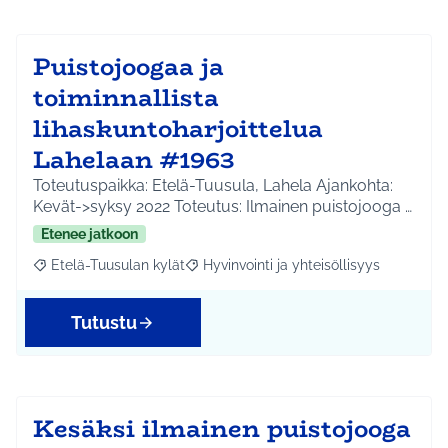
Puistojoogaa ja
toiminnallista
lihaskuntoharjoittelua
Lahelaan #1963
Toteutuspaikka: Etelä-Tuusula, Lahela Ajankohta:
Kevät->syksy 2022 Toteutus: Ilmainen puistojooga …
Etenee jatkoon
Etelä-Tuusulan kylät
Hyvinvointi ja yhteisöllisyys
Rajaa tulokset aihepiirin mukaan: Etelä-Tuusulan kylät
Rajaa tulokset teeman mukaan: Hyvinvoin
Tutustu
Kesäksi ilmainen puistojooga