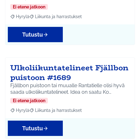
Ei etene jatkoon
Hyrylä
Liikunta ja harrastukset
Rajaa tulokset aihepiirin mukaan: Hyrylä
Rajaa tulokset teeman mukaan: Liikunta ja harrastuks
Tutustu
Ulkoliikuntatelineet Fjällbon
puistoon #1689
Fjällbon puistoon tai muualle Rantatielle olisi hyvä
saada ulkoliikuntatelineet. Idea on saatu Ko…
Ei etene jatkoon
Hyrylä
Liikunta ja harrastukset
Rajaa tulokset aihepiirin mukaan: Hyrylä
Rajaa tulokset teeman mukaan: Liikunta ja harrastuks
Tutustu