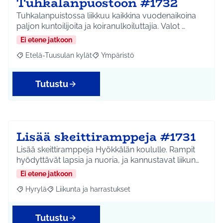
Tuhkalanpuostoon #1732
Tuhkalanpuistossa liikkuu kaikkina vuodenaikoina
paljon kuntoilijoita ja koiranulkoiluttajia. Valot …
Ei etene jatkoon
Etelä-Tuusulan kylät
Ympäristö
Rajaa tulokset aihepiirin mukaan: Etelä-Tuusulan kylät
Rajaa tulokset teeman mukaan: Ympäri
Tutustu
Lisää skeittiramppeja #1731
Lisää skeittiramppeja Hyökkälän koululle. Rampit
hyödyttävät lapsia ja nuoria, ja kannustavat liikun…
Ei etene jatkoon
Hyrylä
Liikunta ja harrastukset
Rajaa tulokset aihepiirin mukaan: Hyrylä
Rajaa tulokset teeman mukaan: Liikunta ja harrastuks
Tutustu