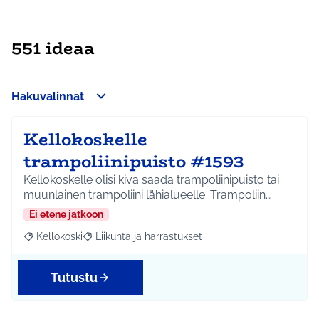
551 ideaa
Hakuvalinnat
Kellokoskelle
trampoliinipuisto #1593
Kellokoskelle olisi kiva saada trampoliinipuisto tai
muunlainen trampoliini lähialueelle. Trampoliin…
Ei etene jatkoon
Kellokoski
Liikunta ja harrastukset
Rajaa tulokset aihepiirin mukaan: Kellokoski
Rajaa tulokset teeman mukaan: Liikunta ja harrast
Tutustu