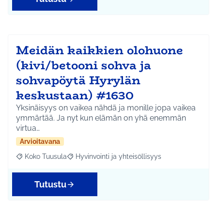
Meidän kaikkien olohuone
(kivi/betooni sohva ja
sohvapöytä Hyrylän
keskustaan) #1630
Yksinäisyys on vaikea nähdä ja monille jopa vaikea
ymmärtää. Ja nyt kun elämän on yhä enemmän
virtua…
Arvioitavana
Koko Tuusula
Hyvinvointi ja yhteisöllisyys
Rajaa tulokset aihepiirin mukaan: Koko Tuusula
Rajaa tulokset teeman mukaan: Hyvinvointi ja y
Tutustu