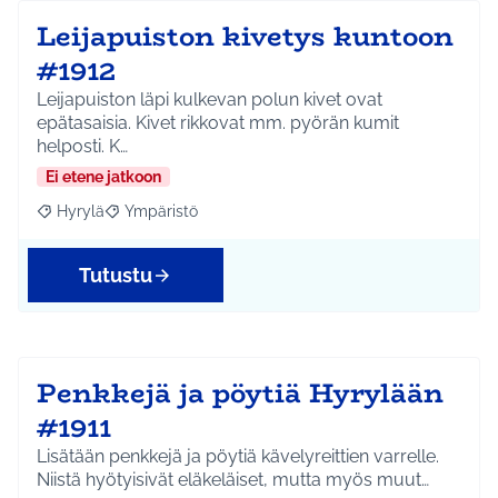
Leijapuiston kivetys kuntoon
#1912
Leijapuiston läpi kulkevan polun kivet ovat
epätasaisia. Kivet rikkovat mm. pyörän kumit
helposti. K…
Ei etene jatkoon
Hyrylä
Ympäristö
Rajaa tulokset aihepiirin mukaan: Hyrylä
Rajaa tulokset teeman mukaan: Ympäristö
Tutustu
Penkkejä ja pöytiä Hyrylään
#1911
Lisätään penkkejä ja pöytiä kävelyreittien varrelle.
Niistä hyötyisivät eläkeläiset, mutta myös muut…