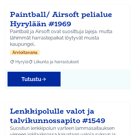
Paintball/ Airsoft pelialue
Hyrylään #1969
Paintball ja Airsoft ovat suosittuja lajeja, mutta
lähimmät harrastepaikat löytyvät muista
kaupungei…
Arvioitavana
Hyrylä
Liikunta ja harrastukset
Rajaa tulokset aihepiirin mukaan: Hyrylä
Rajaa tulokset teeman mukaan: Liikunta ja harrastuks
Tutustu
Lenkkipolulle valot ja
talvikunnossapito #1549
Suositun lenkkipolun varteen lammasaitauksen
viereen jokilaaksossa kaivataan valoja syksyn ja