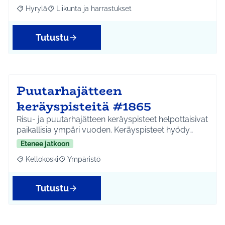
Hyrylä
Liikunta ja harrastukset
Rajaa tulokset aihepiirin mukaan: Hyrylä
Rajaa tulokset teeman mukaan: Liikunta ja harrastuks
Tutustu
Puutarhajätteen
keräyspisteitä #1865
Risu- ja puutarhajätteen keräyspisteet helpottaisivat
paikallisia ympäri vuoden. Keräyspisteet hyödy…
Etenee jatkoon
Kellokoski
Ympäristö
Rajaa tulokset aihepiirin mukaan: Kellokoski
Rajaa tulokset teeman mukaan: Ympäristö
Tutustu