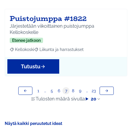
Puistojumppa #1822
Järjestetään viikoittainen puistojumppa
Kellokoskelle
Etenee jatkoon
Kellokoski
Liikunta ja harrastukset
Rajaa tulokset aihepiirin mukaan: Kellokoski
Rajaa tulokset teeman mukaan: Liikunta ja harrast
Tutustu
1
…
5
6
7
8
9
…
23
Tulosten määrä sivulla:
20
Näytä kaikki peruutetut ideat