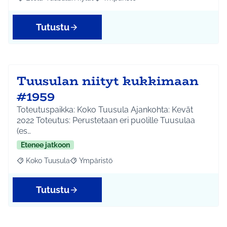
Rajaa tulokset aihepiirin mukaan: Etelä-Tuusulan kylät
Rajaa tulokset teeman mukaan: Ympäri
Tutustu
Tuusulan niityt kukkimaan
#1959
Toteutuspaikka: Koko Tuusula Ajankohta: Kevät
2022 Toteutus: Perustetaan eri puolille Tuusulaa
(es…
Etenee jatkoon
Koko Tuusula
Ympäristö
Rajaa tulokset aihepiirin mukaan: Koko Tuusula
Rajaa tulokset teeman mukaan: Ympäristö
Tutustu