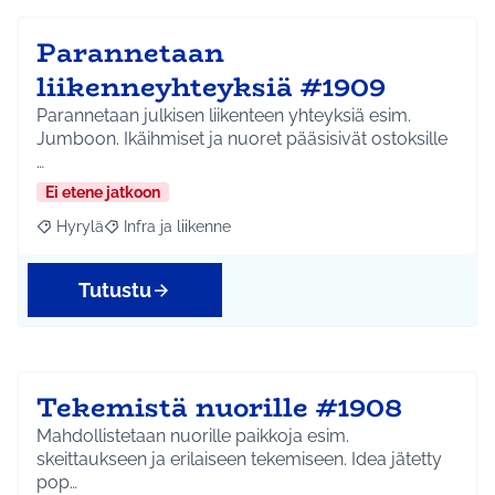
Parannetaan
liikenneyhteyksiä #1909
Parannetaan julkisen liikenteen yhteyksiä esim.
Jumboon. Ikäihmiset ja nuoret pääsisivät ostoksille
…
Ei etene jatkoon
Hyrylä
Infra ja liikenne
Rajaa tulokset aihepiirin mukaan: Hyrylä
Rajaa tulokset teeman mukaan: Infra ja liikenne
Tutustu
Tekemistä nuorille #1908
Mahdollistetaan nuorille paikkoja esim.
skeittaukseen ja erilaiseen tekemiseen. Idea jätetty
pop…