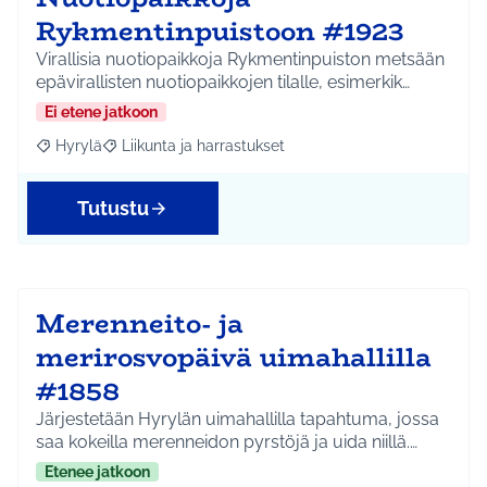
Rykmentinpuistoon #1923
Virallisia nuotiopaikkoja Rykmentinpuiston metsään
epävirallisten nuotiopaikkojen tilalle, esimerkik…
Ei etene jatkoon
Hyrylä
Liikunta ja harrastukset
Rajaa tulokset aihepiirin mukaan: Hyrylä
Rajaa tulokset teeman mukaan: Liikunta ja harrastuks
Tutustu
Merenneito- ja
merirosvopäivä uimahallilla
#1858
Järjestetään Hyrylän uimahallilla tapahtuma, jossa
saa kokeilla merenneidon pyrstöjä ja uida niillä.…
Etenee jatkoon