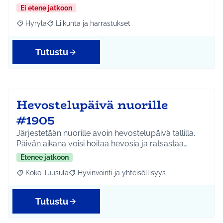
Ei etene jatkoon
Hyrylä
Liikunta ja harrastukset
Rajaa tulokset aihepiirin mukaan: Hyrylä
Rajaa tulokset teeman mukaan: Liikunta ja harrastuks
Tutustu
Hevostelupäivä nuorille
#1905
Järjestetään nuorille avoin hevostelupäivä tallilla.
Päivän aikana voisi hoitaa hevosia ja ratsastaa…
Etenee jatkoon
Koko Tuusula
Hyvinvointi ja yhteisöllisyys
Rajaa tulokset aihepiirin mukaan: Koko Tuusula
Rajaa tulokset teeman mukaan: Hyvinvointi ja y
Tutustu