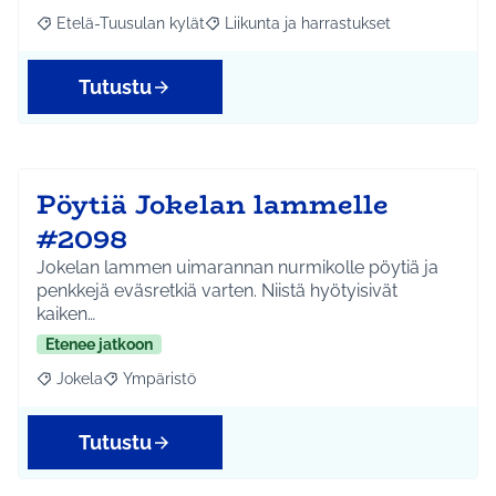
Etelä-Tuusulan kylät
Liikunta ja harrastukset
Rajaa tulokset aihepiirin mukaan: Etelä-Tuusulan kylät
Rajaa tulokset teeman mukaan: Liikunta
Tutustu
Pöytiä Jokelan lammelle
#2098
Jokelan lammen uimarannan nurmikolle pöytiä ja
penkkejä eväsretkiä varten. Niistä hyötyisivät
kaiken…
Etenee jatkoon
Jokela
Ympäristö
Rajaa tulokset aihepiirin mukaan: Jokela
Rajaa tulokset teeman mukaan: Ympäristö
Tutustu