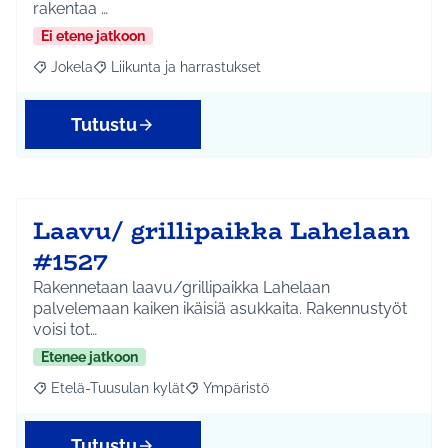
rakentaa …
Ei etene jatkoon
Jokela
Liikunta ja harrastukset
Rajaa tulokset aihepiirin mukaan: Jokela
Rajaa tulokset teeman mukaan: Liikunta ja harrastuks
Tutustu
Laavu/ grillipaikka Lahelaan
#1527
Rakennetaan laavu/grillipaikka Lahelaan
palvelemaan kaiken ikäisiä asukkaita. Rakennustyöt
voisi tot…
Etenee jatkoon
Etelä-Tuusulan kylät
Ympäristö
Rajaa tulokset aihepiirin mukaan: Etelä-Tuusulan kylät
Rajaa tulokset teeman mukaan: Ympäri
Tutustu