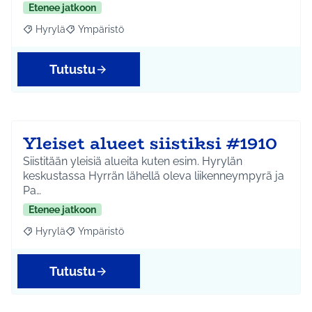
Etenee jatkoon
Hyrylä
Ympäristö
Rajaa tulokset aihepiirin mukaan: Hyrylä
Rajaa tulokset teeman mukaan: Ympäristö
Tutustu
Yleiset alueet siistiksi #1910
Siistitään yleisiä alueita kuten esim. Hyrylän
keskustassa Hyrrän lähellä oleva liikenneympyrä ja
Pa…
Etenee jatkoon
Hyrylä
Ympäristö
Rajaa tulokset aihepiirin mukaan: Hyrylä
Rajaa tulokset teeman mukaan: Ympäristö
Tutustu