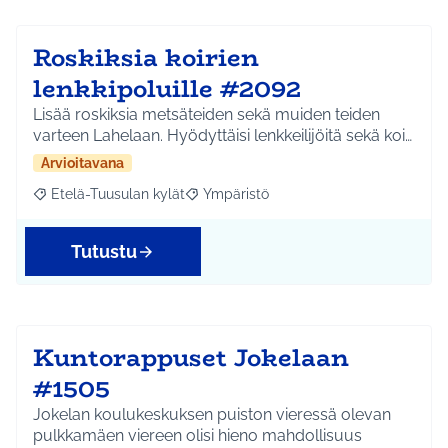
Roskiksia koirien
lenkkipoluille #2092
Lisää roskiksia metsäteiden sekä muiden teiden
varteen Lahelaan. Hyödyttäisi lenkkeilijöitä sekä koi…
Arvioitavana
Etelä-Tuusulan kylät
Ympäristö
Rajaa tulokset aihepiirin mukaan: Etelä-Tuusulan kylät
Rajaa tulokset teeman mukaan: Ympäri
Tutustu
Kuntorappuset Jokelaan
#1505
Jokelan koulukeskuksen puiston vieressä olevan
pulkkamäen viereen olisi hieno mahdollisuus