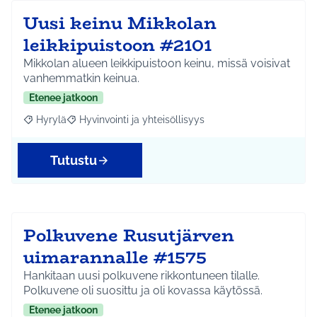
Uusi keinu Mikkolan
leikkipuistoon #2101
Mikkolan alueen leikkipuistoon keinu, missä voisivat
vanhemmatkin keinua.
Etenee jatkoon
Hyrylä
Hyvinvointi ja yhteisöllisyys
Rajaa tulokset aihepiirin mukaan: Hyrylä
Rajaa tulokset teeman mukaan: Hyvinvointi ja yhteisöl
Tutustu
Polkuvene Rusutjärven
uimarannalle #1575
Hankitaan uusi polkuvene rikkontuneen tilalle.
Polkuvene oli suosittu ja oli kovassa käytössä.
Etenee jatkoon