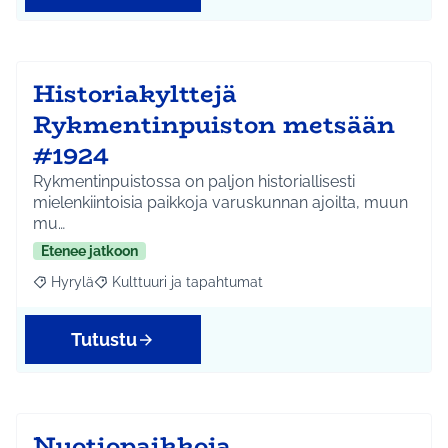
Historiakylttejä
Rykmentinpuiston metsään
#1924
Rykmentinpuistossa on paljon historiallisesti
mielenkiintoisia paikkoja varuskunnan ajoilta, muun
mu…
Etenee jatkoon
Hyrylä
Kulttuuri ja tapahtumat
Rajaa tulokset aihepiirin mukaan: Hyrylä
Rajaa tulokset teeman mukaan: Kulttuuri ja tapahtum
Tutustu
Nuotiopaikkoja