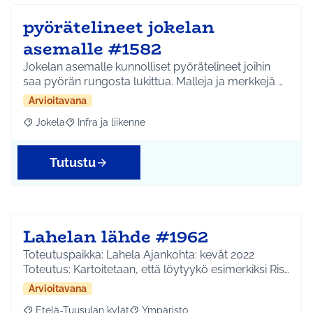
pyörätelineet jokelan
asemalle #1582
Jokelan asemalle kunnolliset pyörätelineet joihin
saa pyörän rungosta lukittua. Malleja ja merkkejä …
Arvioitavana
Jokela
Infra ja liikenne
Rajaa tulokset aihepiirin mukaan: Jokela
Rajaa tulokset teeman mukaan: Infra ja liikenne
Tutustu
Lahelan lähde #1962
Toteutuspaikka: Lahela Ajankohta: kevät 2022
Toteutus: Kartoitetaan, että löytyykö esimerkiksi Ris…
Arvioitavana
Etelä-Tuusulan kylät
Ympäristö