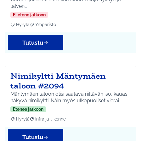
talven…
Ei etene jatkoon
Hyrylä
Ympäristö
Rajaa tulokset aihepiirin mukaan: Hyrylä
Rajaa tulokset teeman mukaan: Ympäristö
Tutustu
Nimikyltti Mäntymäen
taloon #2094
Mäntymäen taloon olisi saatava riittävän iso, kauas
näkyvä nimikyltti. Näin myös ulkopuoliset vierai…
Etenee jatkoon
Hyrylä
Infra ja liikenne
Rajaa tulokset aihepiirin mukaan: Hyrylä
Rajaa tulokset teeman mukaan: Infra ja liikenne
Tutustu