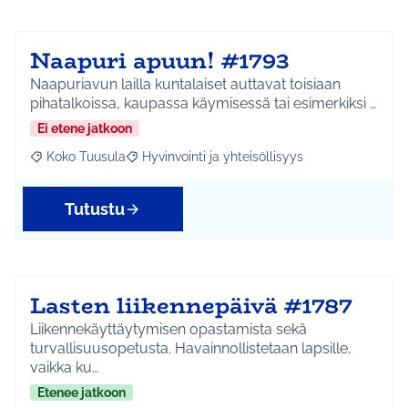
Naapuri apuun! #1793
Naapuriavun lailla kuntalaiset auttavat toisiaan
pihatalkoissa, kaupassa käymisessä tai esimerkiksi …
Ei etene jatkoon
Koko Tuusula
Hyvinvointi ja yhteisöllisyys
Rajaa tulokset aihepiirin mukaan: Koko Tuusula
Rajaa tulokset teeman mukaan: Hyvinvointi ja y
Tutustu
Lasten liikennepäivä #1787
Liikennekäyttäytymisen opastamista sekä
turvallisuusopetusta. Havainnollistetaan lapsille,
vaikka ku…
Etenee jatkoon