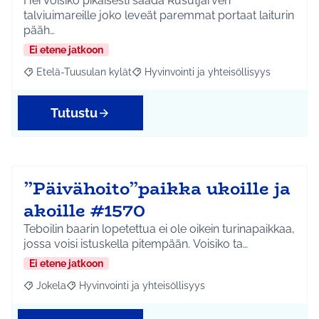
Hei Voisiko pikaisesti saada Rusutjärven
talviuimareille joko leveät paremmat portaat laiturin
pääh…
Ei etene jatkoon
Etelä-Tuusulan kylät
Hyvinvointi ja yhteisöllisyys
Rajaa tulokset aihepiirin mukaan: Etelä-Tuusulan kylät
Rajaa tulokset teeman mukaan: Hyvinvoin
Tutustu
”Päivähoito”paikka ukoille ja
akoille #1570
Teboilin baarin lopetettua ei ole oikein turinapaikkaa,
jossa voisi istuskella pitempään. Voisiko ta…
Ei etene jatkoon
Jokela
Hyvinvointi ja yhteisöllisyys
Rajaa tulokset aihepiirin mukaan: Jokela
Rajaa tulokset teeman mukaan: Hyvinvointi ja yhteisöl