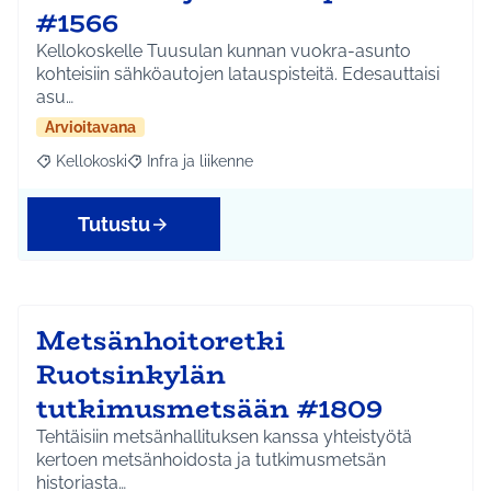
#1566
Kellokoskelle Tuusulan kunnan vuokra-asunto
kohteisiin sähköautojen latauspisteitä. Edesauttaisi
asu…
Arvioitavana
Kellokoski
Infra ja liikenne
Rajaa tulokset aihepiirin mukaan: Kellokoski
Rajaa tulokset teeman mukaan: Infra ja liikenne
Tutustu
Metsänhoitoretki
Ruotsinkylän
tutkimusmetsään #1809
Tehtäisiin metsänhallituksen kanssa yhteistyötä
kertoen metsänhoidosta ja tutkimusmetsän
historiasta…