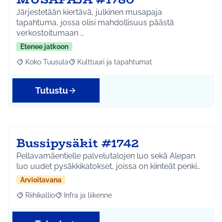
Järjestetään kiertävä, julkinen musapaja
tapahtuma, jossa olisi mahdollisuus päästä
verkostoitumaan …
Etenee jatkoon
Koko Tuusula
Kulttuuri ja tapahtumat
Rajaa tulokset aihepiirin mukaan: Koko Tuusula
Rajaa tulokset teeman mukaan: Kulttuuri ja ta
Tutustu
Bussipysäkit #1742
Pellavamäentielle palvelutalojen luo sekä Alepan
luo uudet pysäkkikatokset, joissa on kiinteät penki…
Arvioitavana
Riihikallio
Infra ja liikenne
Rajaa tulokset aihepiirin mukaan: Riihikallio
Rajaa tulokset teeman mukaan: Infra ja liikenne