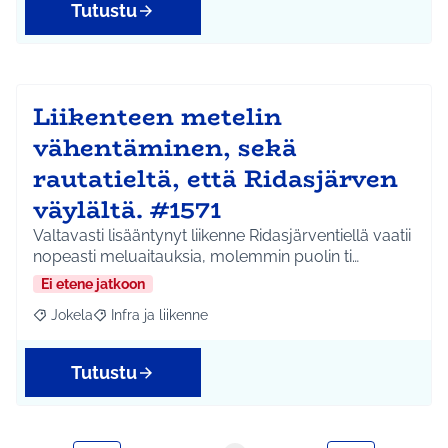
Tutustu
Liikenteen metelin
vähentäminen, sekä
rautatieltä, että Ridasjärven
väylältä. #1571
Valtavasti lisääntynyt liikenne Ridasjärventiellä vaatii
nopeasti meluaitauksia, molemmin puolin ti…
Ei etene jatkoon
Jokela
Infra ja liikenne
Rajaa tulokset aihepiirin mukaan: Jokela
Rajaa tulokset teeman mukaan: Infra ja liikenne
Tutustu