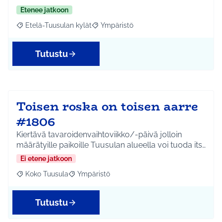
Etenee jatkoon
Etelä-Tuusulan kylät
Ympäristö
Rajaa tulokset aihepiirin mukaan: Etelä-Tuusulan kylät
Rajaa tulokset teeman mukaan: Ympäri
Tutustu
Toisen roska on toisen aarre
#1806
Kiertävä tavaroidenvaihtoviikko/-päivä jolloin
määrätyille paikoille Tuusulan alueella voi tuoda its…
Ei etene jatkoon
Koko Tuusula
Ympäristö
Rajaa tulokset aihepiirin mukaan: Koko Tuusula
Rajaa tulokset teeman mukaan: Ympäristö
Tutustu