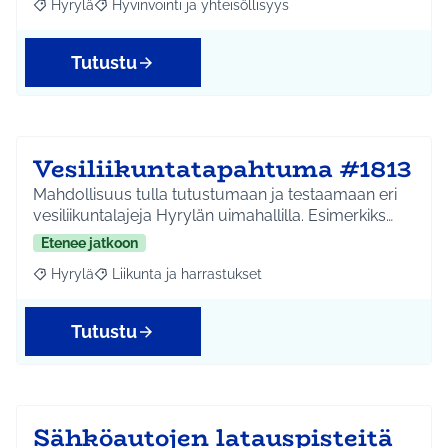
Hyrylä
Hyvinvointi ja yhteisöllisyys
Rajaa tulokset aihepiirin mukaan: Hyrylä
Rajaa tulokset teeman mukaan: Hyvinvointi ja yhteisöl
Tutustu
Vesiliikuntatapahtuma #1813
Mahdollisuus tulla tutustumaan ja testaamaan eri
vesiliikuntalajeja Hyrylän uimahallilla. Esimerkiks…
Etenee jatkoon
Hyrylä
Liikunta ja harrastukset
Rajaa tulokset aihepiirin mukaan: Hyrylä
Rajaa tulokset teeman mukaan: Liikunta ja harrastuks
Tutustu
Sähköautojen latauspisteitä