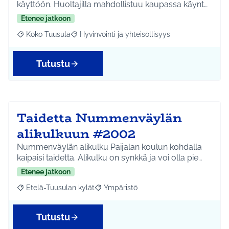
käyttöön. Huoltajilla mahdollistuu kaupassa käynt…
Etenee jatkoon
Koko Tuusula
Hyvinvointi ja yhteisöllisyys
Rajaa tulokset aihepiirin mukaan: Koko Tuusula
Rajaa tulokset teeman mukaan: Hyvinvointi ja y
Tutustu
Taidetta Nummenväylän
alikulkuun #2002
Nummenväylän alikulku Paijalan koulun kohdalla
kaipaisi taidetta. Alikulku on synkkä ja voi olla pie…
Etenee jatkoon
Etelä-Tuusulan kylät
Ympäristö
Rajaa tulokset aihepiirin mukaan: Etelä-Tuusulan kylät
Rajaa tulokset teeman mukaan: Ympäri
Tutustu