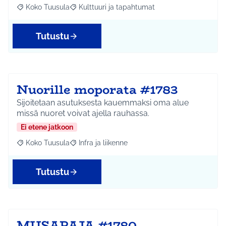
Koko Tuusula
Kulttuuri ja tapahtumat
Rajaa tulokset aihepiirin mukaan: Koko Tuusula
Rajaa tulokset teeman mukaan: Kulttuuri ja ta
Tutustu
Nuorille moporata #1783
Sijoitetaan asutuksesta kauemmaksi oma alue
missä nuoret voivat ajella rauhassa.
Ei etene jatkoon
Koko Tuusula
Infra ja liikenne
Rajaa tulokset aihepiirin mukaan: Koko Tuusula
Rajaa tulokset teeman mukaan: Infra ja liikenne
Tutustu
MUSAPAJA #1780