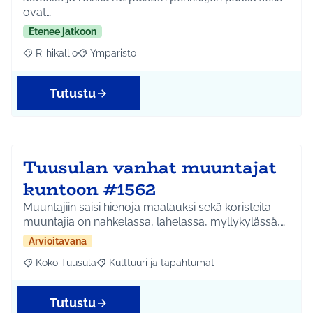
ovat…
Etenee jatkoon
Riihikallio
Ympäristö
Rajaa tulokset aihepiirin mukaan: Riihikallio
Rajaa tulokset teeman mukaan: Ympäristö
Tutustu
Tuusulan vanhat muuntajat
kuntoon #1562
Muuntajiin saisi hienoja maalauksi sekä koristeita
muuntajia on nahkelassa, lahelassa, myllykylässä,…
Arvioitavana
Koko Tuusula
Kulttuuri ja tapahtumat
Rajaa tulokset aihepiirin mukaan: Koko Tuusula
Rajaa tulokset teeman mukaan: Kulttuuri ja ta
Tutustu