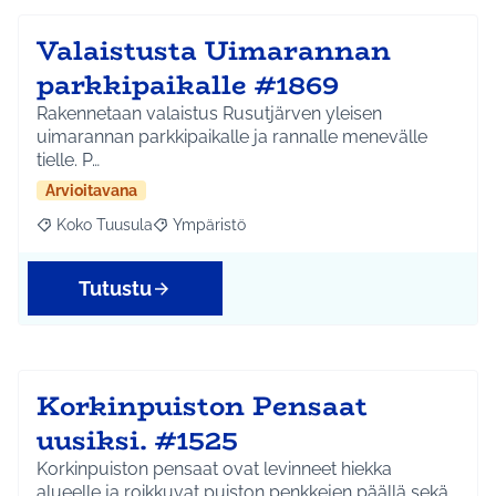
Valaistusta Uimarannan
parkkipaikalle #1869
Rakennetaan valaistus Rusutjärven yleisen
uimarannan parkkipaikalle ja rannalle menevälle
tielle. P…
Arvioitavana
Koko Tuusula
Ympäristö
Rajaa tulokset aihepiirin mukaan: Koko Tuusula
Rajaa tulokset teeman mukaan: Ympäristö
Tutustu
Korkinpuiston Pensaat
uusiksi. #1525
Korkinpuiston pensaat ovat levinneet hiekka
alueelle ja roikkuvat puiston penkkejen päällä sekä