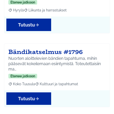
Etenee jatkoon
Hyrylä
Liikunta ja harrastukset
Rajaa tulokset aihepiirin mukaan: Hyrylä
Rajaa tulokset teeman mukaan: Liikunta ja harrastuks
Tutustu
Bändikatselmus #1796
Nuorten aloittelevien bändien tapahtuma, mihin
pääsevät kokeilemaan esiintymistä. Toteutettaisiin
ma…
Etenee jatkoon
Koko Tuusula
Kulttuuri ja tapahtumat
Rajaa tulokset aihepiirin mukaan: Koko Tuusula
Rajaa tulokset teeman mukaan: Kulttuuri ja ta
Tutustu