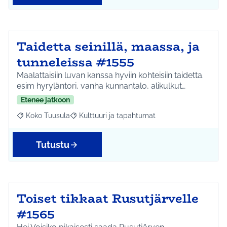
Taidetta seinillä, maassa, ja
tunneleissa #1555
Maalattaisiin luvan kanssa hyviin kohteisiin taidetta.
esim hyryläntori, vanha kunnantalo, alikulkut…
Etenee jatkoon
Koko Tuusula
Kulttuuri ja tapahtumat
Rajaa tulokset aihepiirin mukaan: Koko Tuusula
Rajaa tulokset teeman mukaan: Kulttuuri ja ta
Tutustu
Toiset tikkaat Rusutjärvelle
#1565