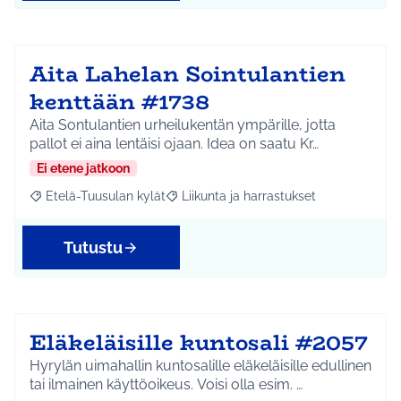
Aita Lahelan Sointulantien
kenttään #1738
Aita Sontulantien urheilukentän ympärille, jotta
pallot ei aina lentäisi ojaan. Idea on saatu Kr…
Ei etene jatkoon
Etelä-Tuusulan kylät
Liikunta ja harrastukset
Rajaa tulokset aihepiirin mukaan: Etelä-Tuusulan kylät
Rajaa tulokset teeman mukaan: Liikunta
Tutustu
Eläkeläisille kuntosali #2057
Hyrylän uimahallin kuntosalille eläkeläisille edullinen
tai ilmainen käyttöoikeus. Voisi olla esim. …