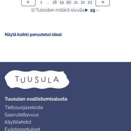
1
…
18
19
20
21
22
23
Tulosten määrä sivulla:
25
Näytä kaikki peruutetut ideat
Tuusulan osallistumisalusta
Tietosuojaseloste
Saavutettavuus
Käyttöehdot
Evästeasetukset