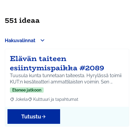
551 ideaa
Hakuvalinnat
Elävän taiteen
esiintymispaikka #2089
Tuusula kunta tunnetaan taiteesta. Hyrylässä toimii
KUT:n kesäteatteri ammattilaisten voimin. Sen …
Etenee jatkoon
Jokela
Kulttuuri ja tapahtumat
Rajaa tulokset aihepiirin mukaan: Jokela
Rajaa tulokset teeman mukaan: Kulttuuri ja tapahtum
Tutustu