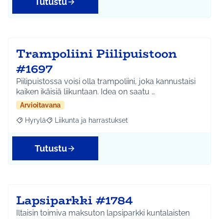
Tutustu
Trampoliini Piilipuistoon
#1697
Piilipuistossa voisi olla trampoliini, joka kannustaisi
kaiken ikäisiä liikuntaan. Idea on saatu …
Arvioitavana
Hyrylä
Liikunta ja harrastukset
Rajaa tulokset aihepiirin mukaan: Hyrylä
Rajaa tulokset teeman mukaan: Liikunta ja harrastuks
Tutustu
Lapsiparkki #1784
Iltaisin toimiva maksuton lapsiparkki kuntalaisten