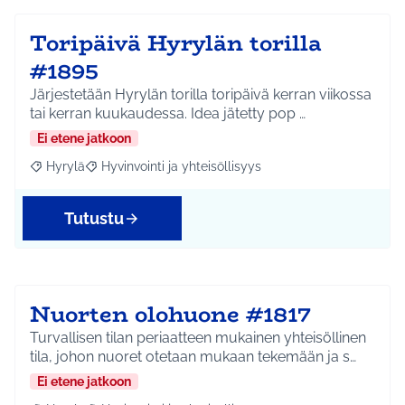
Toripäivä Hyrylän torilla
#1895
Järjestetään Hyrylän torilla toripäivä kerran viikossa
tai kerran kuukaudessa. Idea jätetty pop …
Ei etene jatkoon
Hyrylä
Hyvinvointi ja yhteisöllisyys
Rajaa tulokset aihepiirin mukaan: Hyrylä
Rajaa tulokset teeman mukaan: Hyvinvointi ja yhteisöl
Tutustu
Nuorten olohuone #1817
Turvallisen tilan periaatteen mukainen yhteisöllinen
tila, johon nuoret otetaan mukaan tekemään ja s…
Ei etene jatkoon