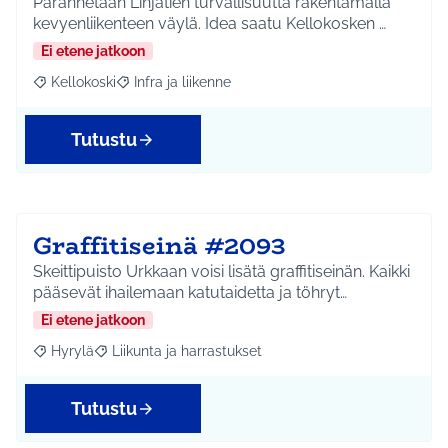
Parannetaan Linjatien turvallisuutta rakentamalla
kevyenliikenteen väylä. Idea saatu Kellokosken …
Ei etene jatkoon
Kellokoski
Infra ja liikenne
Rajaa tulokset aihepiirin mukaan: Kellokoski
Rajaa tulokset teeman mukaan: Infra ja liikenne
Tutustu
Graffitiseinä #2093
Skeittipuisto Urkkaan voisi lisätä graffitiseinän. Kaikki
pääsevät ihailemaan katutaidetta ja töhryt…
Ei etene jatkoon
Hyrylä
Liikunta ja harrastukset
Rajaa tulokset aihepiirin mukaan: Hyrylä
Rajaa tulokset teeman mukaan: Liikunta ja harrastuks
Tutustu