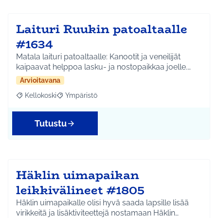
Laituri Ruukin patoaltaalle
#1634
Matala laituri patoaltaalle: Kanootit ja veneilijät
kaipaavat helppoa lasku- ja nostopaikkaa joelle.…
Arvioitavana
Kellokoski
Ympäristö
Rajaa tulokset aihepiirin mukaan: Kellokoski
Rajaa tulokset teeman mukaan: Ympäristö
Tutustu
Häklin uimapaikan
leikkivälineet #1805
Häklin uimapaikalle olisi hyvä saada lapsille lisää
virikkeitä ja lisäktiviteettejä nostamaan Häklin…