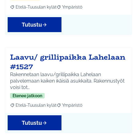
Etelä-Tuusulan kylät
Ympäristö
Rajaa tulokset aihepiirin mukaan: Etelä-Tuusulan kylät
Rajaa tulokset teeman mukaan: Ympäri
Tutustu
Laavu/ grillipaikka Lahelaan
#1527
Rakennetaan laavu/grillipaikka Lahelaan
palvelemaan kaiken ikäisiä asukkaita. Rakennustyöt
voisi tot…
Etenee jatkoon
Etelä-Tuusulan kylät
Ympäristö
Rajaa tulokset aihepiirin mukaan: Etelä-Tuusulan kylät
Rajaa tulokset teeman mukaan: Ympäri
Tutustu