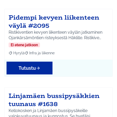
Pidempi kevyen liikenteen
väylä #2095
Ristikiventien kevyen liikenteen väylän jatkaminen
Ojankärsämöntien risteyksestä Häklille. Ristikive…
Ei etene jatkoon
Hyrylä
Infra ja liikenne
Rajaa tulokset aihepiirin mukaan: Hyrylä
Rajaa tulokset teeman mukaan: Infra ja liikenne
Tutustu
Linjamäen bussipysäkkien
tuunaus #1638
Kellokosken ja Linjamäen bussipysäkeille
valokuvatuunaus ja kunnostus. Se hvetäisi