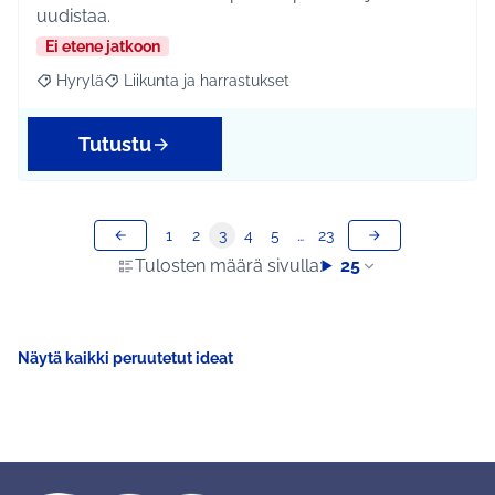
uudistaa.
Ei etene jatkoon
Hyrylä
Liikunta ja harrastukset
Rajaa tulokset aihepiirin mukaan: Hyrylä
Rajaa tulokset teeman mukaan: Liikunta ja harrastuks
Tutustu
1
2
3
4
5
…
23
Tulosten määrä sivulla:
25
Näytä kaikki peruutetut ideat