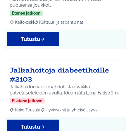
puoleensa joukkol…
Etenee jatkoon
Kellokoski
Kulttuuri ja tapahtumat
Rajaa tulokset aihepiirin mukaan: Kellokoski
Rajaa tulokset teeman mukaan: Kulttuuri ja tapah
Tutustu
Jalkahoitoja diabeetikoille
#2103
Jalkahoidon voisi mahdollistaa vaikka
palveluseteleiden avulla. Idean jätti Lena Fallström.
Ei etene jatkoon
Koko Tuusula
Hyvinvointi ja yhteisöllisyys
Rajaa tulokset aihepiirin mukaan: Koko Tuusula
Rajaa tulokset teeman mukaan: Hyvinvointi ja y
Tutustu