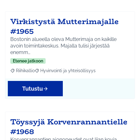
Virkistystä Mutterimajalle
#1965
Bostonin alueella oleva Mutterimaja on kaikille
avoin toimintakeskus. Majalla tulisi järjestää
enemm…
Etenee jatkoon
Riihikallio
Hyvinvointi ja yhteisöllisyys
Rajaa tulokset aihepiirin mukaan: Riihikallio
Rajaa tulokset teeman mukaan: Hyvinvointi ja yhtei
Tutustu
Töyssyjä Korvenrannantielle
#1968
Korvenrannantien ajonopeudet ovat liian kovia.