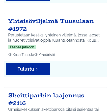
Yhteisöviljelmä Tuusulaan
#1972
Perustetaan kesäksi yhteinen viljelmä, jossa lapset
ja nuoret voisivat oppia ruuantuotannosta. Koulu…
Etenee jatkoon
Koko Tuusula
Ympäristö
Rajaa tulokset aihepiirin mukaan: Koko Tuusula
Rajaa tulokset teeman mukaan: Ympäristö
Tutustu
Skeittiparkin laajennus
#2116
Urheilukeskuksen skeittiparkkia pitäisi laajentaa tai