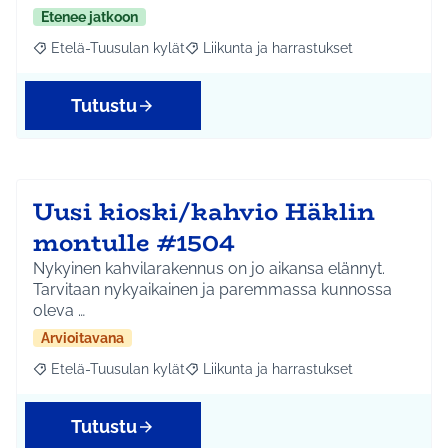
Etenee jatkoon
Etelä-Tuusulan kylät
Liikunta ja harrastukset
Rajaa tulokset aihepiirin mukaan: Etelä-Tuusulan kylät
Rajaa tulokset teeman mukaan: Liikunta
Tutustu
Uusi kioski/kahvio Häklin
montulle #1504
Nykyinen kahvilarakennus on jo aikansa elännyt.
Tarvitaan nykyaikainen ja paremmassa kunnossa
oleva …
Arvioitavana
Etelä-Tuusulan kylät
Liikunta ja harrastukset
Rajaa tulokset aihepiirin mukaan: Etelä-Tuusulan kylät
Rajaa tulokset teeman mukaan: Liikunta
Tutustu