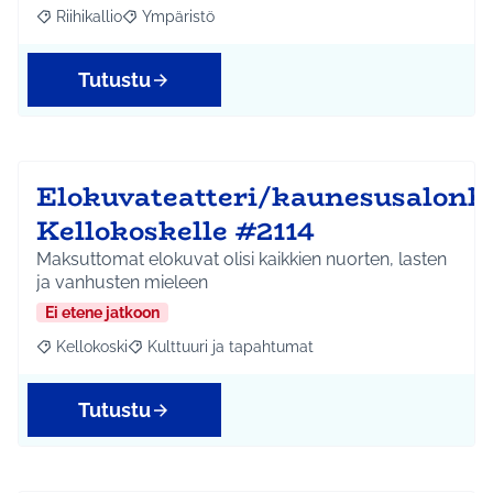
Riihikallio
Ympäristö
Rajaa tulokset aihepiirin mukaan: Riihikallio
Rajaa tulokset teeman mukaan: Ympäristö
Tutustu
Elokuvateatteri/kaunesusalonk
Kellokoskelle #2114
Maksuttomat elokuvat olisi kaikkien nuorten, lasten
ja vanhusten mieleen
Ei etene jatkoon
Kellokoski
Kulttuuri ja tapahtumat
Rajaa tulokset aihepiirin mukaan: Kellokoski
Rajaa tulokset teeman mukaan: Kulttuuri ja tapah
Tutustu