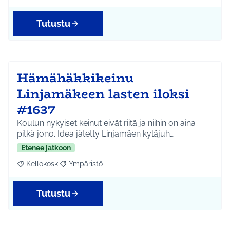
Tutustu
Hämähäkkikeinu
Linjamäkeen lasten iloksi
#1637
Koulun nykyiset keinut eivät riitä ja niihin on aina
pitkä jono. Idea jätetty Linjamäen kyläjuh…
Etenee jatkoon
Kellokoski
Ympäristö
Rajaa tulokset aihepiirin mukaan: Kellokoski
Rajaa tulokset teeman mukaan: Ympäristö
Tutustu