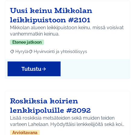
Uusi keinu Mikkolan
leikkipuistoon #2101
Mikkolan alueen leikkipuistoon keinu, missä voisivat
vanhemmatkin keinua.
Etenee jatkoon
Hyrylä
Hyvinvointi ja yhteisöllisyys
Rajaa tulokset aihepiirin mukaan: Hyrylä
Rajaa tulokset teeman mukaan: Hyvinvointi ja yhteisöl
Tutustu
Roskiksia koirien
lenkkipoluille #2092
Lisää roskiksia metsäteiden sekä muiden teiden
varteen Lahelaan. Hyödyttäisi lenkkeilijöitä sekä koi…
Arvioitavana