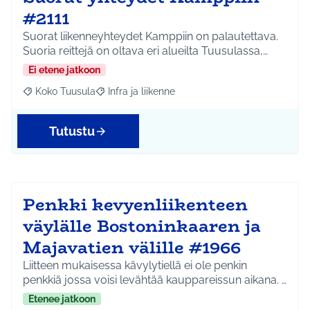
#2111
Suorat liikenneyhteydet Kamppiin on palautettava.
Suoria reittejä on oltava eri alueilta Tuusulassa,…
Ei etene jatkoon
Koko Tuusula
Infra ja liikenne
Rajaa tulokset aihepiirin mukaan: Koko Tuusula
Rajaa tulokset teeman mukaan: Infra ja liikenne
Tutustu
Penkki kevyenliikenteen
väylälle Bostoninkaaren ja
Majavatien välille #1966
Liitteen mukaisessa kävylytiellä ei ole penkin
penkkiä jossa voisi levähtää kauppareissun aikana. …
Etenee jatkoon