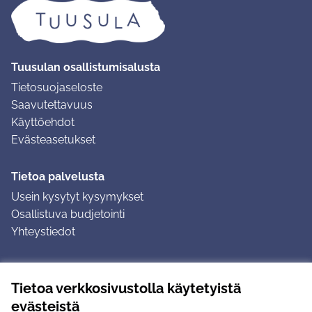
Tuusulan osallistumisalusta
Tietosuojaseloste
Saavutettavuus
Käyttöehdot
Evästeasetukset
Tietoa palvelusta
Usein kysytyt kysymykset
Osallistuva budjetointi
Yhteystiedot
Ohjeet
Tietoa verkkosivustolla käytetyistä
Ohjeet kirjautumiseen
evästeistä
Ohjeet kommentin jättämiseen