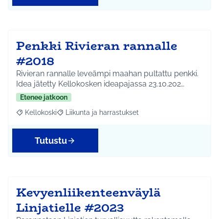
Penkki Rivieran rannalle
#2018
Rivieran rannalle leveämpi maahan pultattu penkki.
Idea jätetty Kellokosken ideapajassa 23.10.202…
Etenee jatkoon
Kellokoski
Liikunta ja harrastukset
Rajaa tulokset aihepiirin mukaan: Kellokoski
Rajaa tulokset teeman mukaan: Liikunta ja harrast
Tutustu
Kevyenliikenteenväylä
Linjatielle #2023