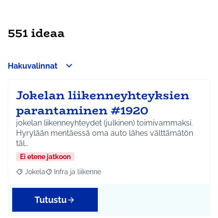
551 ideaa
Hakuvalinnat
Jokelan liikenneyhteyksien
parantaminen #1920
jokelan liikenneyhteydet (julkinen) toimivammaksi.
Hyrylään mentäessä oma auto lähes välttämätön
täl…
Ei etene jatkoon
Jokela
Infra ja liikenne
Rajaa tulokset aihepiirin mukaan: Jokela
Rajaa tulokset teeman mukaan: Infra ja liikenne
Tutustu