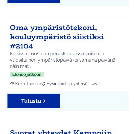
Oma ympäristötekoni,
kouluympäristö siistiksi
#2104
Kaikissa Tuusulan peruskouluissa voisi olla
vuosittainen ympäristöpäivä (ei samana päivänä,
näin mat…
Etenee jatkoon
Koko Tuusula
Hyvinvointi ja yhteisöllisyys
Rajaa tulokset aihepiirin mukaan: Koko Tuusula
Rajaa tulokset teeman mukaan: Hyvinvointi ja y
Tutustu
Suorat yhteydet Kamppiin