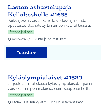
Lasten askartelupaja
Kellokoskelle #1635
Paikka jossa voisi askarrella yhdessä ja saada
opastusta. Idea jätetty Linjamäen kyläjuhlassa 2…
Etenee jatkoon
Kellokoski
Liikunta ja harrastukset
Rajaa tulokset aihepiirin mukaan: Kellokoski
Rajaa tulokset teeman mukaan: Liikunta ja harrast
Tutustu
Kyläolympialaiset #1520
Järjestetään Lahelassa kyläolympialaiset. Lajeina
voisi olla niin perinnelajeja, esim. saappaanheitt…
Etenee jatkoon
Etelä-Tuusulan kylät
Kulttuuri ja tapahtumat
Rajaa tulokset aihepiirin mukaan: Etelä-Tuusulan kylät
Rajaa tulokset teeman mukaan: Kulttuur