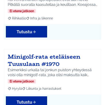
Pitkällä suoralla kaasutellaa ja keulitaan. Koeajossa…
Ei etene jatkoon
Riihikallio
Infra ja liikenne
Rajaa tulokset aihepiirin mukaan: Riihikallio
Rajaa tulokset teeman mukaan: Infra ja liikenne
Tutustu
Minigolf-rata eteläiseen
Tuusulaan #1970
Esimerkiksi urkalla tai jonkun puiston yhteydessä
voisi olla minigolf-rata, joka olisi maksutta kaik…
Ei etene jatkoon
Hyrylä
Liikunta ja harrastukset
Rajaa tulokset aihepiirin mukaan: Hyrylä
Rajaa tulokset teeman mukaan: Liikunta ja harrastuks
Tutustu