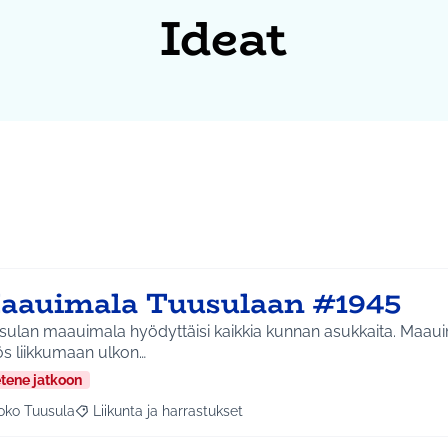
Ideat
aauimala Tuusulaan #1945
lan maauimala hyödyttäisi kaikkia kunnan asukkaita. Maauimala kannustaa
s liikkumaan ulkon…
etene jatkoon
oko Tuusula
Liikunta ja harrastukset
aa tulokset aihepiirin mukaan: Koko Tuusula
Rajaa tulokset teeman mukaan: Liikunta ja harrastukset