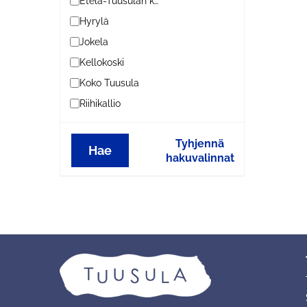
Etelä-Tuusulan kylät
Hyrylä
Jokela
Kellokoski
Koko Tuusula
Riihikallio
Tyhjennä
Hae
hakuvalinnat