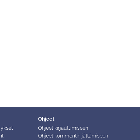
Ohjeet
mykset
Ohjeet kirjautumiseen
ti
Ohjeet kommentin jättämiseen