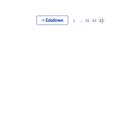
Edellinen
1
…
21
22
23