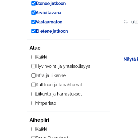
Etenee jatkoon
Arvioitavana
Tulo
Vastaamaton
Ei etene jatkoon
Alue
Kaikki
Näytä k
Hyvinvointi ja yhteisöllisyys
Infra ja liikenne
Kulttuuri ja tapahtumat
Liikunta ja harrastukset
Ympäristö
Aihepiiri
Kaikki