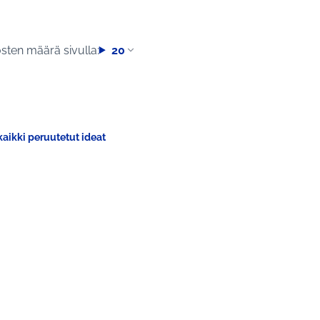
sten määrä sivulla:
20
aikki peruutetut ideat