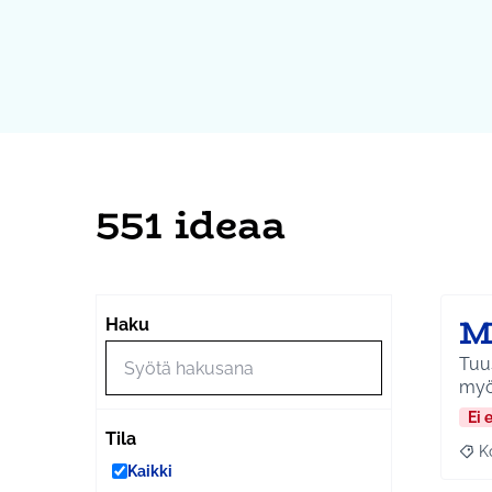
551 ideaa
M
Haku
Tuusu
myö
Ei 
Tila
K
Raj
Kaikki