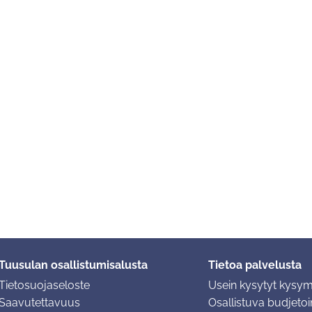
Tuusulan osallistumisalusta
Tietoa palvelusta
Tietosuojaseloste
Usein kysytyt kysy
Saavutettavuus
Osallistuva budjetoin