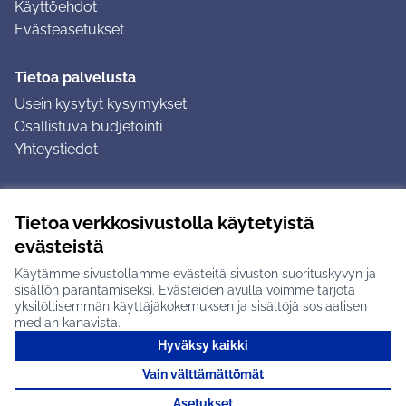
Käyttöehdot
Evästeasetukset
Tietoa palvelusta
Usein kysytyt kysymykset
Osallistuva budjetointi
Yhteystiedot
Ohjeet
Tietoa verkkosivustolla käytetyistä
Ohjeet kirjautumiseen
evästeistä
Ohjeet kommentin jättämiseen
Käytämme sivustollamme evästeitä sivuston suorituskyvyn ja
sisällön parantamiseksi. Evästeiden avulla voimme tarjota
yksilöllisemmän käyttäjäkokemuksen ja sisältöjä sosiaalisen
median kanavista.
Hyväksy kaikki
Tuusulan osallistumisalusta X-palvelussa
Tuusula
Vain välttämättömät
Creative Commons -lisenssi
(Ulkoinen linkki)
(Ulkoinen linkki)
(Ulkoine
Verkkosivusto luotu
vapaan ohjelmiston
(Ulkoinen
Asetukset