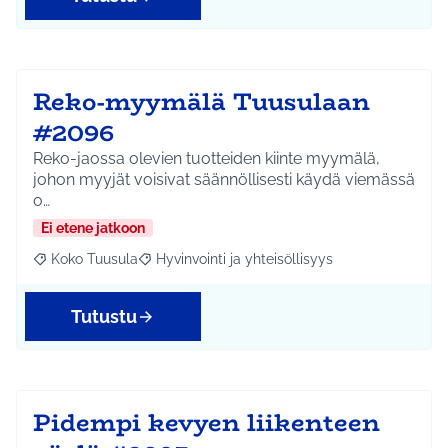
Reko-myymälä Tuusulaan
#2096
Reko-jaossa olevien tuotteiden kiinte myymälä,
johon myyjät voisivat säännöllisesti käydä viemässä
o…
Ei etene jatkoon
Koko Tuusula
Hyvinvointi ja yhteisöllisyys
Rajaa tulokset aihepiirin mukaan: Koko Tuusula
Rajaa tulokset teeman mukaan: Hyvinvointi ja y
Tutustu
Pidempi kevyen liikenteen