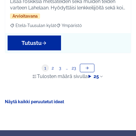
Lisää roskiksia metsäteiden sekä muiden teiden
varteen Lahelaan. Hyödyttäisi lenkkeilijöitä sekä koi…
Arvioitavana
Etelä-Tuusulan kylät
Ympäristö
Rajaa tulokset aihepiirin mukaan: Etelä-Tuusulan kylät
Rajaa tulokset teeman mukaan: Ympäri
Tutustu
1
2
3
…
23
Tulosten määrä sivulla:
25
Näytä kaikki peruutetut ideat