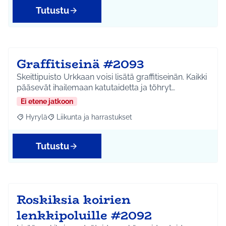
Tutustu
Graffitiseinä #2093
Skeittipuisto Urkkaan voisi lisätä graffitiseinän. Kaikki
pääsevät ihailemaan katutaidetta ja töhryt…
Ei etene jatkoon
Hyrylä
Liikunta ja harrastukset
Rajaa tulokset aihepiirin mukaan: Hyrylä
Rajaa tulokset teeman mukaan: Liikunta ja harrastuks
Tutustu
Roskiksia koirien
lenkkipoluille #2092