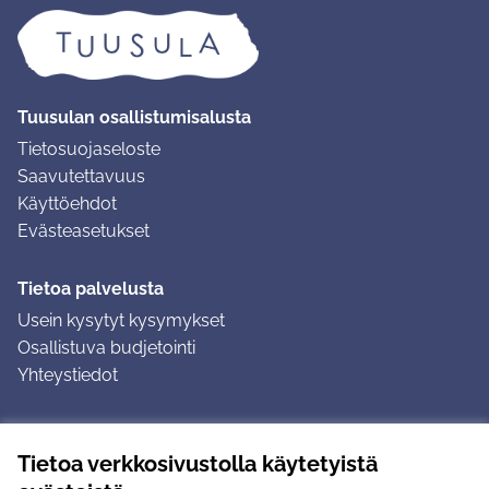
Tuusulan osallistumisalusta
Tietosuojaseloste
Saavutettavuus
Käyttöehdot
Evästeasetukset
Tietoa palvelusta
Usein kysytyt kysymykset
Osallistuva budjetointi
Yhteystiedot
Ohjeet
Tietoa verkkosivustolla käytetyistä
Ohjeet kirjautumiseen