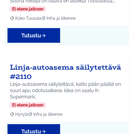
Suoria reittejä on oltava eri alueilta Tuusulassa,…
Ei etene jatkoon
Koko Tuusula
Infra ja liikenne
Rajaa tulokset aihepiirin mukaan: Koko Tuusula
Rajaa tulokset teeman mukaan: Infra ja liikenne
Tutustu
Linja-autoasema säilytettävä
#2110
Linja-autoasema säilytettävä, katto pään päällä on
suuri apu odotusaikana. Idea on saatu K-
Supermark…
Ei etene jatkoon
Hyrylä
Infra ja liikenne
Rajaa tulokset aihepiirin mukaan: Hyrylä
Rajaa tulokset teeman mukaan: Infra ja liikenne
Tutustu