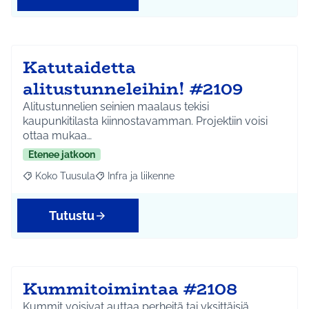
Katutaidetta
alitustunneleihin! #2109
Alitustunnelien seinien maalaus tekisi
kaupunkitilasta kiinnostavamman. Projektiin voisi
ottaa mukaa…
Etenee jatkoon
Koko Tuusula
Infra ja liikenne
Rajaa tulokset aihepiirin mukaan: Koko Tuusula
Rajaa tulokset teeman mukaan: Infra ja liikenne
Tutustu
Kummitoimintaa #2108
Kummit voisivat auttaa perheitä tai yksittäisiä