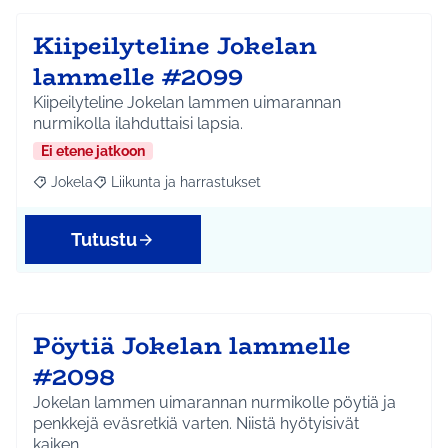
Kiipeilyteline Jokelan
lammelle #2099
Kiipeilyteline Jokelan lammen uimarannan
nurmikolla ilahduttaisi lapsia.
Ei etene jatkoon
Jokela
Liikunta ja harrastukset
Rajaa tulokset aihepiirin mukaan: Jokela
Rajaa tulokset teeman mukaan: Liikunta ja harrastuks
Tutustu
Pöytiä Jokelan lammelle
#2098
Jokelan lammen uimarannan nurmikolle pöytiä ja
penkkejä eväsretkiä varten. Niistä hyötyisivät
kaiken…