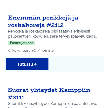
Enemmän penkkejä ja
roskakoreja #2112
Penkkejä ja roskakoreja olisi saatava erityisesti
pallokenttien, koulujen, sekä terveyspalveluiden l…
Etenee jatkoon
Koko Tuusula
Ympäristö
Rajaa tulokset aihepiirin mukaan: Koko Tuusula
Rajaa tulokset teeman mukaan: Ympäristö
Tutustu
Suorat yhteydet Kamppiin
#2111
Suorat liikenneyhteydet Kamppiin on palautettava.