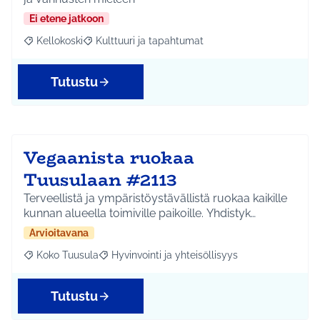
Ei etene jatkoon
Kellokoski
Kulttuuri ja tapahtumat
Rajaa tulokset aihepiirin mukaan: Kellokoski
Rajaa tulokset teeman mukaan: Kulttuuri ja tapah
Tutustu
Vegaanista ruokaa
Tuusulaan #2113
Terveellistä ja ympäristöystävällistä ruokaa kaikille
kunnan alueella toimiville paikoille. Yhdistyk…
Arvioitavana
Koko Tuusula
Hyvinvointi ja yhteisöllisyys
Rajaa tulokset aihepiirin mukaan: Koko Tuusula
Rajaa tulokset teeman mukaan: Hyvinvointi ja y
Tutustu