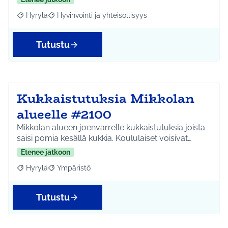
Hyrylä
Hyvinvointi ja yhteisöllisyys
Rajaa tulokset aihepiirin mukaan: Hyrylä
Rajaa tulokset teeman mukaan: Hyvinvointi ja yhteisöl
Tutustu
Kukkaistutuksia Mikkolan
alueelle #2100
Mikkolan alueen joenvarrelle kukkaistutuksia joista
saisi pomia kesällä kukkia. Koululaiset voisivat…
Etenee jatkoon
Hyrylä
Ympäristö
Rajaa tulokset aihepiirin mukaan: Hyrylä
Rajaa tulokset teeman mukaan: Ympäristö
Tutustu