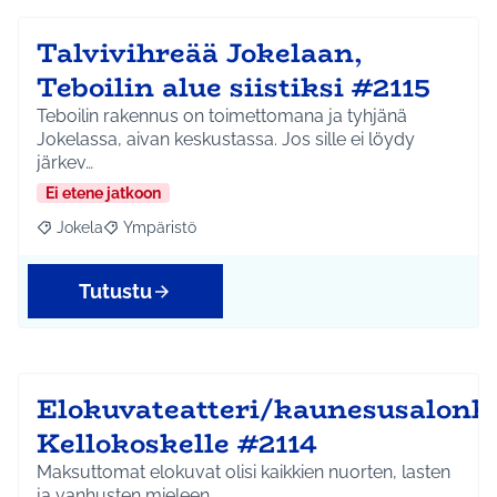
Talvivihreää Jokelaan,
Teboilin alue siistiksi #2115
Teboilin rakennus on toimettomana ja tyhjänä
Jokelassa, aivan keskustassa. Jos sille ei löydy
järkev…
Ei etene jatkoon
Jokela
Ympäristö
Rajaa tulokset aihepiirin mukaan: Jokela
Rajaa tulokset teeman mukaan: Ympäristö
Tutustu
Elokuvateatteri/kaunesusalonk
Kellokoskelle #2114
Maksuttomat elokuvat olisi kaikkien nuorten, lasten
ja vanhusten mieleen