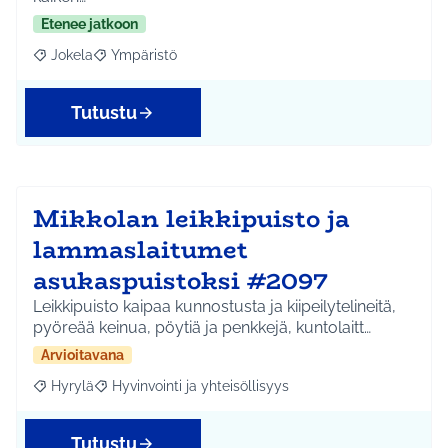
Etenee jatkoon
Jokela
Ympäristö
Rajaa tulokset aihepiirin mukaan: Jokela
Rajaa tulokset teeman mukaan: Ympäristö
Tutustu
Mikkolan leikkipuisto ja
lammaslaitumet
asukaspuistoksi #2097
Leikkipuisto kaipaa kunnostusta ja kiipeilytelineitä,
pyöreää keinua, pöytiä ja penkkejä, kuntolaitt…
Arvioitavana
Hyrylä
Hyvinvointi ja yhteisöllisyys
Rajaa tulokset aihepiirin mukaan: Hyrylä
Rajaa tulokset teeman mukaan: Hyvinvointi ja yhteisöl
Tutustu