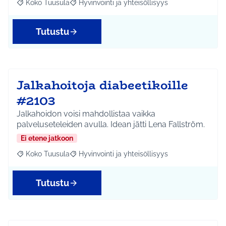
Koko Tuusula
Hyvinvointi ja yhteisöllisyys
Rajaa tulokset aihepiirin mukaan: Koko Tuusula
Rajaa tulokset teeman mukaan: Hyvinvointi ja y
Tutustu
Jalkahoitoja diabeetikoille
#2103
Jalkahoidon voisi mahdollistaa vaikka
palveluseteleiden avulla. Idean jätti Lena Fallström.
Ei etene jatkoon
Koko Tuusula
Hyvinvointi ja yhteisöllisyys
Rajaa tulokset aihepiirin mukaan: Koko Tuusula
Rajaa tulokset teeman mukaan: Hyvinvointi ja y
Tutustu