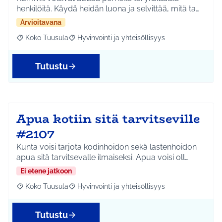
henkilöitä. Käydä heidän luona ja selvittää, mitä ta…
Arvioitavana
Koko Tuusula
Hyvinvointi ja yhteisöllisyys
Rajaa tulokset aihepiirin mukaan: Koko Tuusula
Rajaa tulokset teeman mukaan: Hyvinvointi ja y
Tutustu
Apua kotiin sitä tarvitseville
#2107
Kunta voisi tarjota kodinhoidon sekä lastenhoidon
apua sitä tarvitsevalle ilmaiseksi. Apua voisi oll…
Ei etene jatkoon
Koko Tuusula
Hyvinvointi ja yhteisöllisyys
Rajaa tulokset aihepiirin mukaan: Koko Tuusula
Rajaa tulokset teeman mukaan: Hyvinvointi ja y
Tutustu