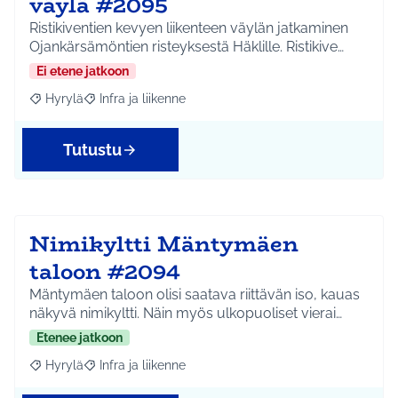
väylä #2095
Ristikiventien kevyen liikenteen väylän jatkaminen
Ojankärsämöntien risteyksestä Häklille. Ristikive…
Ei etene jatkoon
Hyrylä
Infra ja liikenne
Rajaa tulokset aihepiirin mukaan: Hyrylä
Rajaa tulokset teeman mukaan: Infra ja liikenne
Tutustu
Nimikyltti Mäntymäen
taloon #2094
Mäntymäen taloon olisi saatava riittävän iso, kauas
näkyvä nimikyltti. Näin myös ulkopuoliset vierai…
Etenee jatkoon
Hyrylä
Infra ja liikenne
Rajaa tulokset aihepiirin mukaan: Hyrylä
Rajaa tulokset teeman mukaan: Infra ja liikenne