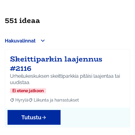
551 ideaa
Hakuvalinnat
Skeittiparkin laajennus
#2116
Urheilukeskuksen skeittiparkkia pitäisi laajentaa tai
uudistaa.
Ei etene jatkoon
Hyrylä
Liikunta ja harrastukset
Rajaa tulokset aihepiirin mukaan: Hyrylä
Rajaa tulokset teeman mukaan: Liikunta ja harrastuks
Tutustu