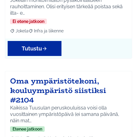
Jokelan monitoimitalon pysäköintialueen
rauhoittaminen. Olisi erityisen tärkeää poistaa sekä
ilta- e…
Ei etene jatkoon
Jokela
Infra ja liikenne
Rajaa tulokset aihepiirin mukaan: Jokela
Rajaa tulokset teeman mukaan: Infra ja liikenne
Tutustu
Oma ympäristötekoni,
kouluympäristö siistiksi
#2104
Kaikissa Tuusulan peruskouluissa voisi olla
vuosittainen ympäristöpäivä (ei samana päivänä,
näin mat…
Etenee jatkoon