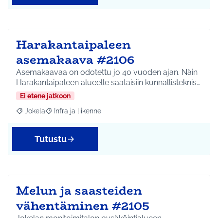
Harakantaipaleen
asemakaava #2106
Asemakaavaa on odotettu jo 40 vuoden ajan. Näin
Harakantaipaleen alueelle saataisiin kunnallisteknis…
Ei etene jatkoon
Jokela
Infra ja liikenne
Rajaa tulokset aihepiirin mukaan: Jokela
Rajaa tulokset teeman mukaan: Infra ja liikenne
Tutustu
Melun ja saasteiden
vähentäminen #2105