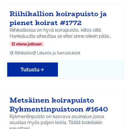
Riihikallion koirapuisto ja
pienet koirat #1772
Riihikalliossa on hyvä koirapuisto, kiitos siitä.
Hankaluutta aiheuttaa se ettei sinne oikein pääs…
Ei etene jatkoon
Riihikallio
Liikunta ja harrastukset
Rajaa tulokset aihepiirin mukaan: Riihikallio
Rajaa tulokset teeman mukaan: Liikunta ja harrastu
Tutustu
Metsäinen koirapuisto
Rykmentinpuistoon #1640
Rykmentinpuisto on kasvava asuinalue jossa
asustaa myös paljon koiria. Täällä todellakin
kaivattaisi…