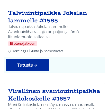
Talviuintipaikka Jokelan
lammelle #1585
Talviuintipaikka Jokelan lammelle.
Avantouintiharrastajia on paljon ja tämä
liikuntamuoto kattaa kai…
Ei etene jatkoon
Jokela
Liikunta ja harrastukset
Rajaa tulokset aihepiirin mukaan: Jokela
Rajaa tulokset teeman mukaan: Liikunta ja harrastuks
Tutustu
Virallinen avantouintipaikka
Kellokoskelle #1657
Moni Kellokoskelainen käy uimassa uimarannalla