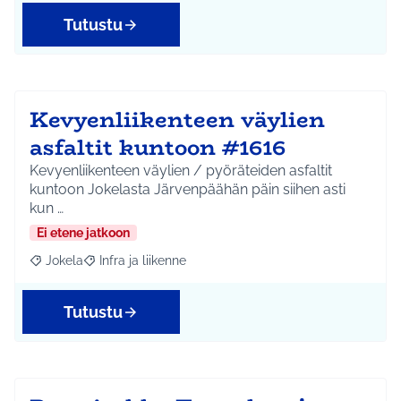
Tutustu
Kevyenliikenteen väylien
asfaltit kuntoon #1616
Kevyenliikenteen väylien / pyöräteiden asfaltit
kuntoon Jokelasta Järvenpäähän päin siihen asti
kun …
Ei etene jatkoon
Jokela
Infra ja liikenne
Rajaa tulokset aihepiirin mukaan: Jokela
Rajaa tulokset teeman mukaan: Infra ja liikenne
Tutustu