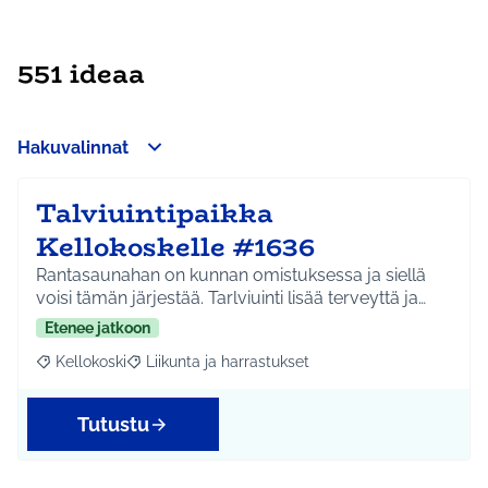
551 ideaa
Hakuvalinnat
Talviuintipaikka
Kellokoskelle #1636
Rantasaunahan on kunnan omistuksessa ja siellä
voisi tämän järjestää. Tarlviuinti lisää terveyttä ja…
Etenee jatkoon
Kellokoski
Liikunta ja harrastukset
Rajaa tulokset aihepiirin mukaan: Kellokoski
Rajaa tulokset teeman mukaan: Liikunta ja harrast
Tutustu