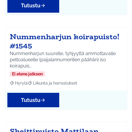
Tutustu
Nummenharjun koirapuisto!
#1545
Nummenharjun suurelle, tyhjyyttä ammottavalle
peltoalueelle (paijalannumentien päähän) iso
koirapuis…
Ei etene jatkoon
Hyrylä
Liikunta ja harrastukset
Rajaa tulokset aihepiirin mukaan: Hyrylä
Rajaa tulokset teeman mukaan: Liikunta ja harrastuks
Tutustu
Skeittipuisto Mattilaan