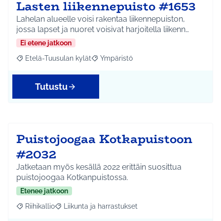
Lasten liikennepuisto #1653
Lahelan alueelle voisi rakentaa liikennepuiston,
jossa lapset ja nuoret voisivat harjoitella liikenn…
Ei etene jatkoon
Etelä-Tuusulan kylät
Ympäristö
Rajaa tulokset aihepiirin mukaan: Etelä-Tuusulan kylät
Rajaa tulokset teeman mukaan: Ympäri
Tutustu
Puistojoogaa Kotkapuistoon
#2032
Jatketaan myös kesällä 2022 erittäin suosittua
puistojoogaa Kotkanpuistossa.
Etenee jatkoon
Riihikallio
Liikunta ja harrastukset
Rajaa tulokset aihepiirin mukaan: Riihikallio
Rajaa tulokset teeman mukaan: Liikunta ja harrastu