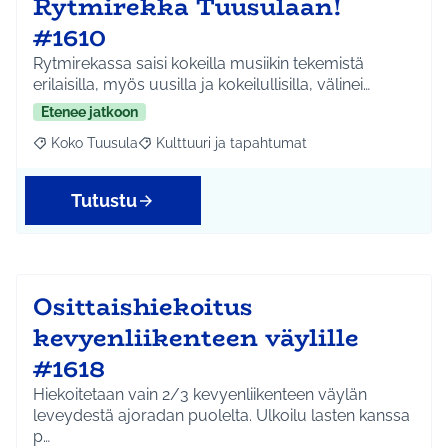
Rytmirekka Tuusulaan!
#1610
Rytmirekassa saisi kokeilla musiikin tekemistä
erilaisilla, myös uusilla ja kokeilullisilla, välinei…
Etenee jatkoon
Koko Tuusula
Kulttuuri ja tapahtumat
Rajaa tulokset aihepiirin mukaan: Koko Tuusula
Rajaa tulokset teeman mukaan: Kulttuuri ja ta
Tutustu
Osittaishiekoitus
kevyenliikenteen väylille
#1618
Hiekoitetaan vain 2/3 kevyenliikenteen väylän
leveydestä ajoradan puolelta. Ulkoilu lasten kanssa
p…