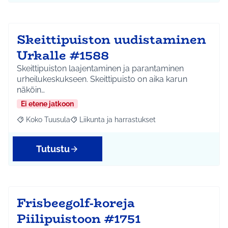
Skeittipuiston uudistaminen
Urkalle #1588
Skeittipuiston laajentaminen ja parantaminen
urheilukeskukseen. Skeittipuisto on aika karun
näköin…
Ei etene jatkoon
Koko Tuusula
Liikunta ja harrastukset
Rajaa tulokset aihepiirin mukaan: Koko Tuusula
Rajaa tulokset teeman mukaan: Liikunta ja harr
Tutustu
Frisbeegolf-koreja
Piilipuistoon #1751