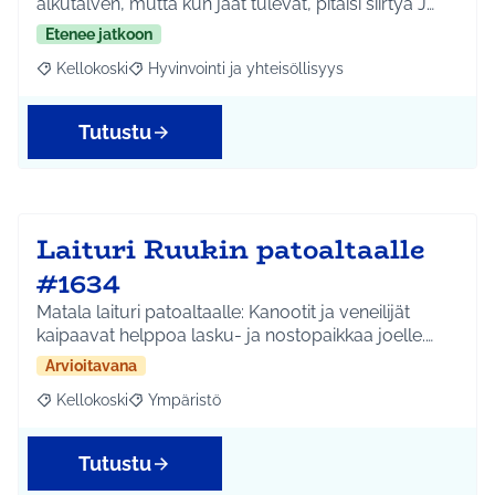
alkutalven, mutta kun jäät tulevat, pitäisi siirtyä J…
Etenee jatkoon
Kellokoski
Hyvinvointi ja yhteisöllisyys
Rajaa tulokset aihepiirin mukaan: Kellokoski
Rajaa tulokset teeman mukaan: Hyvinvointi ja yhtei
Tutustu
Laituri Ruukin patoaltaalle
#1634
Matala laituri patoaltaalle: Kanootit ja veneilijät
kaipaavat helppoa lasku- ja nostopaikkaa joelle.…
Arvioitavana
Kellokoski
Ympäristö
Rajaa tulokset aihepiirin mukaan: Kellokoski
Rajaa tulokset teeman mukaan: Ympäristö
Tutustu