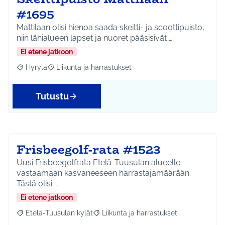
#1695
Mattilaan olisi hienoa saada skeitti- ja scoottipuisto,
niin lähialueen lapset ja nuoret pääsisivät …
Ei etene jatkoon
Hyrylä
Liikunta ja harrastukset
Rajaa tulokset aihepiirin mukaan: Hyrylä
Rajaa tulokset teeman mukaan: Liikunta ja harrastuks
Tutustu
Frisbeegolf-rata #1523
Uusi Frisbeegolfrata Etelä-Tuusulan alueelle
vastaamaan kasvaneeseen harrastajamäärään.
Tästä olisi …
Ei etene jatkoon
Etelä-Tuusulan kylät
Liikunta ja harrastukset
Rajaa tulokset aihepiirin mukaan: Etelä-Tuusulan kylät
Rajaa tulokset teeman mukaan: Liikunta