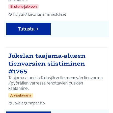
Ei etene jatkoon
Hyrylä
Liikunta ja harrastukset
Rajaa tulokset aihepiirin mukaan: Hyrylä
Rajaa tulokset teeman mukaan: Liikunta ja harrastuks
Tutustu
Jokelan taajama-alueen
tienvarsien siistiminen
#1765
Taajama alueella Ridasjärvelle menevän tienvarren
/pyörätien varressa rehottavien puskien
kaatamine…
Arvioitavana
Jokela
Ympäristö
Rajaa tulokset aihepiirin mukaan: Jokela
Rajaa tulokset teeman mukaan: Ympäristö