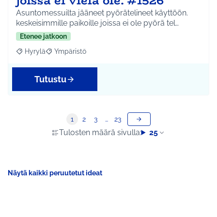
joissa ei vielä ole. #1526
Asuntomessuilta jääneet pyörätelineet käyttöön.
keskeisimmille paikoille joissa ei ole pyörä tel…
Etenee jatkoon
Hyrylä
Ympäristö
Rajaa tulokset aihepiirin mukaan: Hyrylä
Rajaa tulokset teeman mukaan: Ympäristö
Tutustu
1
2
3
…
23
Tulosten määrä sivulla:
25
Näytä kaikki peruutetut ideat