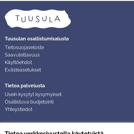
Tuusulan osallistumisalusta
Tietosuojaseloste
Saavutettavuus
Käyttöehdot
Evästeasetukset
Tietoa palvelusta
Usein kysytyt kysymykset
Osallistuva budjetointi
Yhteystiedot
Ohjeet
Tietoa verkkosivustolla käytetyistä