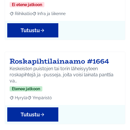
Ei etene jatkoon
Riihikallio
Infra ja liikenne
Rajaa tulokset aihepiirin mukaan: Riihikallio
Rajaa tulokset teeman mukaan: Infra ja liikenne
Tutustu
Roskapihtilainaamo #1664
Keskeisten puistojen tai torin läheisyyteen
roskapihtejä ja -pusseja, joita voisi lainata panttia
va…
Etenee jatkoon
Hyrylä
Ympäristö
Rajaa tulokset aihepiirin mukaan: Hyrylä
Rajaa tulokset teeman mukaan: Ympäristö
Tutustu