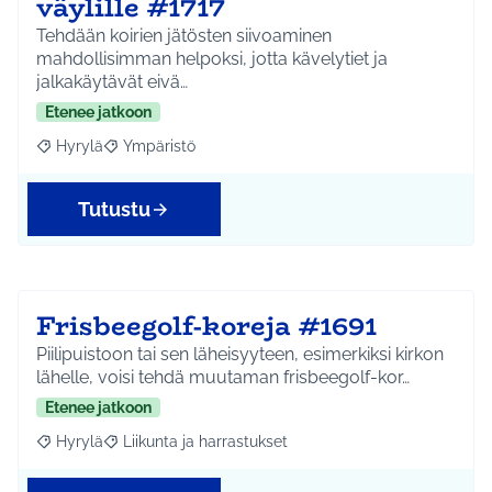
väylille #1717
Tehdään koirien jätösten siivoaminen
mahdollisimman helpoksi, jotta kävelytiet ja
jalkakäytävät eivä…
Etenee jatkoon
Hyrylä
Ympäristö
Rajaa tulokset aihepiirin mukaan: Hyrylä
Rajaa tulokset teeman mukaan: Ympäristö
Tutustu
Frisbeegolf-koreja #1691
Piilipuistoon tai sen läheisyyteen, esimerkiksi kirkon
lähelle, voisi tehdä muutaman frisbeegolf-kor…
Etenee jatkoon
Hyrylä
Liikunta ja harrastukset
Rajaa tulokset aihepiirin mukaan: Hyrylä
Rajaa tulokset teeman mukaan: Liikunta ja harrastuks