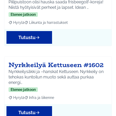
Piilipuistoon olisi hauska saada frisbeegolf-koreja!
Niistä hyötyisivät perheet ja lapset. Idean …
Etenee jatkoon
Hyrylä
Liikunta ja harrastukset
Rajaa tulokset aihepiirin mukaan: Hyrylä
Rajaa tulokset teeman mukaan: Liikunta ja harrastuks
Tutustu
Nyrkkeilyä Kettuseen #1602
Nyrkkeilysäkki ja –hanskat Kettuseen. Nyrkkeily on
tehokas kuntoilun muoto sekä auttaa purkaa
energi…
Etenee jatkoon
Hyrylä
Infra ja liikenne
Rajaa tulokset aihepiirin mukaan: Hyrylä
Rajaa tulokset teeman mukaan: Infra ja liikenne
Tutustu