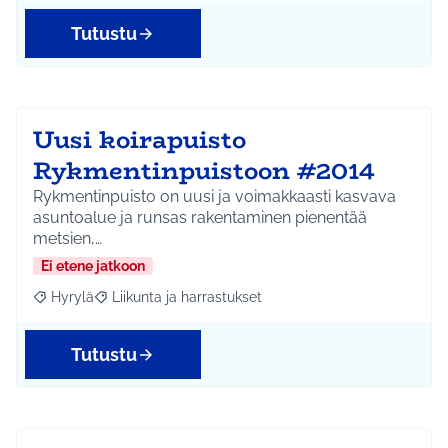
Tutustu
Uusi koirapuisto
Rykmentinpuistoon #2014
Rykmentinpuisto on uusi ja voimakkaasti kasvava
asuntoalue ja runsas rakentaminen pienentää
metsien,…
Ei etene jatkoon
Hyrylä
Liikunta ja harrastukset
Rajaa tulokset aihepiirin mukaan: Hyrylä
Rajaa tulokset teeman mukaan: Liikunta ja harrastuks
Tutustu