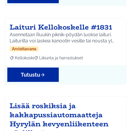
Laituri Kellokoskelle #1831
Asennetaan Ruukin piknik-pöydän luokse laituri.
Laiturilta voi laskea kanootin vesille tai nousta yl…
Arvioitavana
Kellokoski
Liikunta ja harrastukset
Rajaa tulokset aihepiirin mukaan: Kellokoski
Rajaa tulokset teeman mukaan: Liikunta ja harrast
Tutustu
Lisää roskiksia ja
kakkapussiautomaatteja
Hyrylän kevyenliikenteen