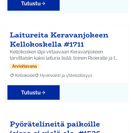
Tutustu
Laitureita Keravanjokeen
Kellokoskella #1711
Kellokosken läpi virtaavaan Keravanjokeen
tarvittaisiin kaksi laituria lisää; toinen Rivieralle ja t…
Arvioitavana
Kellokoski
Hyvinvointi ja yhteisöllisyys
Rajaa tulokset aihepiirin mukaan: Kellokoski
Rajaa tulokset teeman mukaan: Hyvinvointi ja yhtei
Tutustu
Pyörätelineitä paikoille