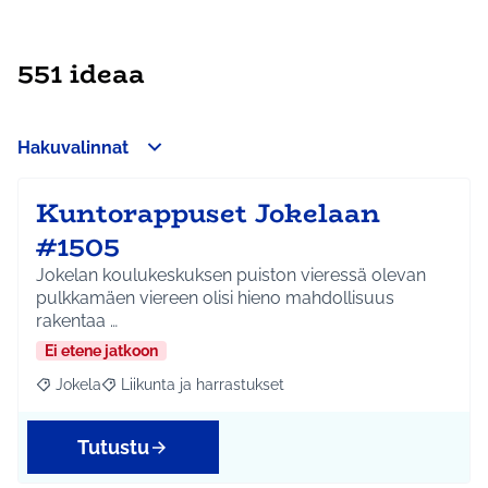
551 ideaa
Hakuvalinnat
Kuntorappuset Jokelaan
#1505
Jokelan koulukeskuksen puiston vieressä olevan
pulkkamäen viereen olisi hieno mahdollisuus
rakentaa …
Ei etene jatkoon
Jokela
Liikunta ja harrastukset
Rajaa tulokset aihepiirin mukaan: Jokela
Rajaa tulokset teeman mukaan: Liikunta ja harrastuks
Tutustu