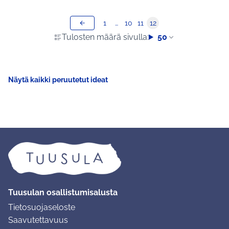
1
…
10
11
12
Tulosten määrä sivulla:
50
Näytä kaikki peruutetut ideat
Tuusulan osallistumisalusta
Tietosuojaseloste
Saavutettavuus