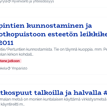
yrylä
Hyvinvointi ja yhteisöllisyys
a tulokset aihepiirin mukaan: Hyrylä
Rajaa tulokset teeman mukaan: Hyvinvointi ja yhteisöllisyys
pintien kunnostaminen ja
otkopuistoon esteetön leikkik
2011
ntie/Pertuntien kunnostamista. Tie on täynnä kuoppia, mm. Pe
lan kirkon kohdall…
etene jatkoon
okela
Ympäristö
a tulokset aihepiirin mukaan: Jokela
Rajaa tulokset teeman mukaan: Ympäristö
tkospuut talkoilla ja halvalla
malan metsä on monien kuntalaisen käyttämä virkistysmetsä
 käyntireitti m…