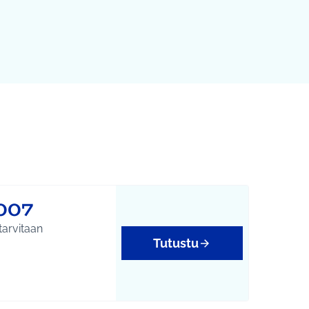
007
tarvitaan
Tutustu
yys