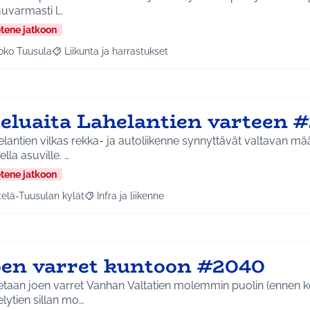
uuvarmasti l…
etene jatkoon
oko Tuusula
Liikunta ja harrastukset
aa tulokset aihepiirin mukaan: Koko Tuusula
Rajaa tulokset teeman mukaan: Liikunta ja harrastukset
eluaita Lahelantien varteen 
lantien vilkas rekka- ja autoliikenne synnyttävät valtavan mä
ella asuville. …
etene jatkoon
telä-Tuusulan kylät
Infra ja liikenne
a tulokset aihepiirin mukaan: Etelä-Tuusulan kylät
Rajaa tulokset teeman mukaan: Infra ja liikenne
oen varret kuntoon #2040
etaan joen varret Vanhan Valtatien molemmin puolin (ennen k
lytien sillan mo…