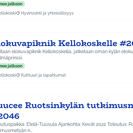
nee jatkoon
ellokoski
Hyvinvointi ja yhteisöllisyys
a tulokset aihepiirin mukaan: Kellokoski
Rajaa tulokset teeman mukaan: Hyvinvointi ja yhteisöllisyys
lokuvapiknik Kellokoskelle #2
n elokuvapiknik Kellokoskella, jatketaan oman kylän elokuvilla eli
lmäprinssi.
nee jatkoon
ellokoski
Kulttuuri ja tapahtumat
a tulokset aihepiirin mukaan: Kellokoski
Rajaa tulokset teeman mukaan: Kulttuuri ja tapahtumat
uucee Ruotsinkylän tutkimus
2046
eutuspaikka: Etelä-Tuusula Ajankohta: Kevät 2022 Toteutus: 
kimusmetsän n…