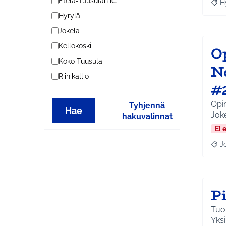
Etelä-Tuusulan kylät
H
Raja
Hyrylä
Jokela
Kellokoski
O
Koko Tuusula
N
Riihikallio
#
Opi
Tyhjennä
Hae
Joke
hakuvalinnat
Ei 
J
Raja
Pi
Tuo
Yksi