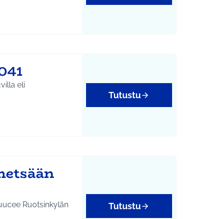
041
Tutustu
metsään
Puucee Ruotsinkylän
Tutustu