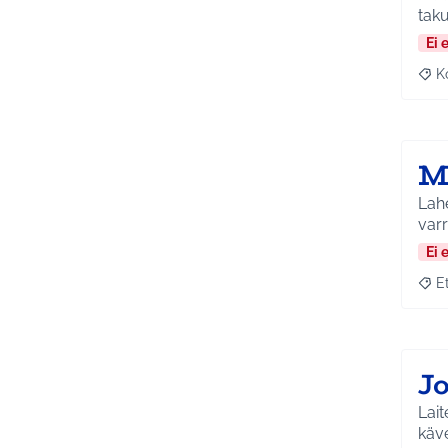
tak
Ei 
K
Raj
M
Lahe
varr
Ei 
E
Raja
J
Lait
käve