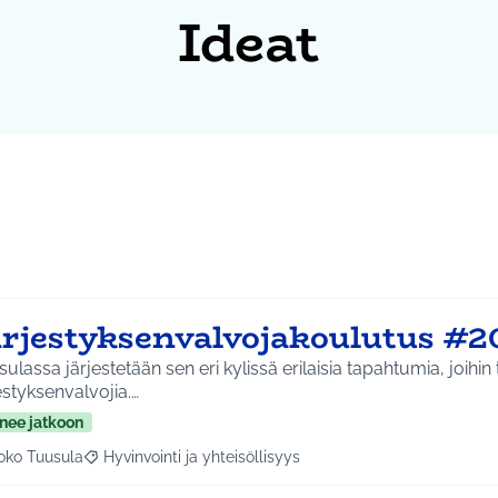
Ideat
ärjestyksenvalvojakoulutus #2
ulassa järjestetään sen eri kylissä erilaisia tapahtumia, joihin 
estyksenvalvojia.…
nee jatkoon
oko Tuusula
Hyvinvointi ja yhteisöllisyys
aa tulokset aihepiirin mukaan: Koko Tuusula
Rajaa tulokset teeman mukaan: Hyvinvointi ja yhteisöllis