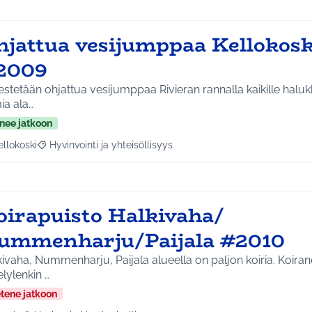
hjattua vesijumppaa Kellokosk
2009
estetään ohjattua vesijumppaa Rivieran rannalla kaikille halukka
ia ala…
nee jatkoon
ellokoski
Hyvinvointi ja yhteisöllisyys
a tulokset aihepiirin mukaan: Kellokoski
Rajaa tulokset teeman mukaan: Hyvinvointi ja yhteisöllisyys
oirapuisto Halkivaha/
ummenharju/Paijala #2010
ivaha, Nummenharju, Paijala alueella on paljon koiria. Koiran
lylenkin …
etene jatkoon