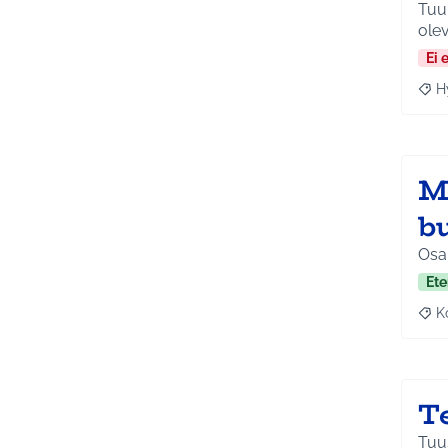
Tuul
olev
Ei 
H
Raja
Ma
b
Osa 
Ete
K
Raj
T
Tuus