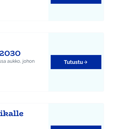
#2030
essa aukko, johon
Tutustu
ikalle