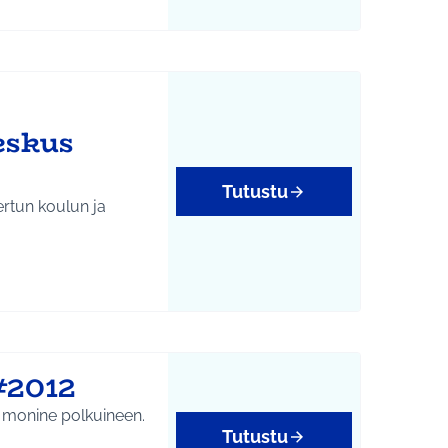
eskus
Tutustu
rtun koulun ja
 #2012
 monine polkuineen.
Tutustu