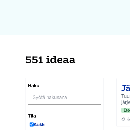
551 ideaa
J
Haku
Tuus
järj
Ete
Tila
K
Raj
Kaikki