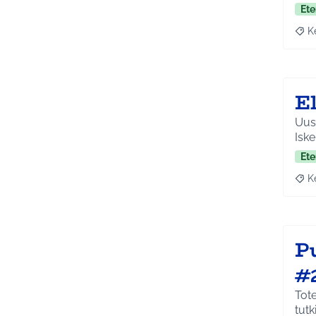
Ete
K
Raja
E
Uusitaa
Iske
Ete
K
Raja
P
#
Tot
tut