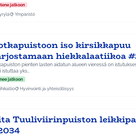
etene jatkoon
yrylä
Ympäristö
a tulokset aihepiirin mukaan: Hyrylä
Rajaa tulokset teeman mukaan: Ympäristö
otkapuistoon iso kirsikkapuu
arjostamaan hiekkalaatiikoa 
apuiston pienten lasten aidatun alueen vieressä on istutuks
si istuttaa yks…
nee jatkoon
ihikallio
Hyvinvointi ja yhteisöllisyys
a tulokset aihepiirin mukaan: Riihikallio
Rajaa tulokset teeman mukaan: Hyvinvointi ja yhteisöllisyys
ta Tuuliviirinpuiston leikkipa
2034