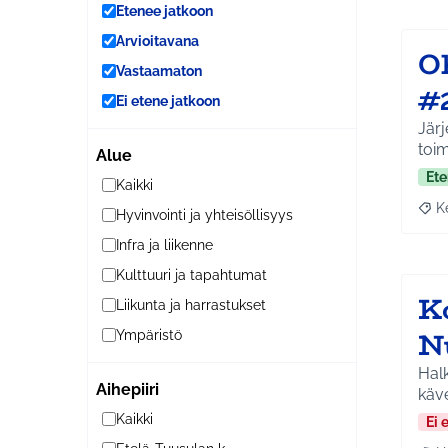
Etenee jatkoon
Arvioitavana
O
Vastaamaton
#
Ei etene jatkoon
Järj
toim
Alue
Ete
Kaikki
K
Hyvinvointi ja yhteisöllisyys
Raja
Infra ja liikenne
Kulttuuri ja tapahtumat
K
Liikunta ja harrastukset
N
Ympäristö
Halk
Aihepiiri
käve
Kaikki
Ei 