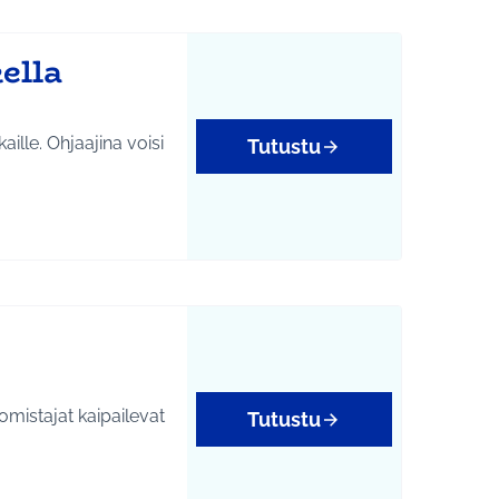
ella
ille. Ohjaajina voisi
Tutustu
omistajat kaipailevat
Tutustu