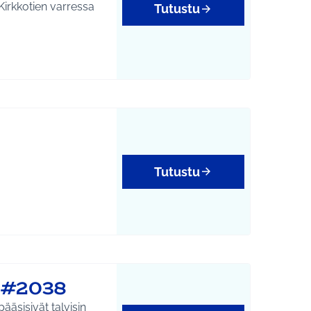
 Kirkkotien varressa
Tutustu
Tutustu
 #2038
ääsisivät talvisin