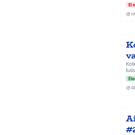
Ei 
H
Raja
K
v
Kotk
tuli
Ete
Ri
Raja
Ai
#