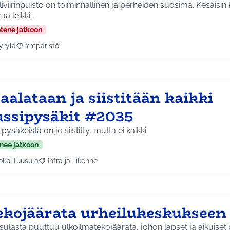
iviirinpuisto on toiminnallinen ja perheiden suosima. Kesäisin
aa leikki…
etene jatkoon
yrylä
Ympäristö
a tulokset aihepiirin mukaan: Hyrylä
Rajaa tulokset teeman mukaan: Ympäristö
alataan ja siistitään kaikki
ussipysäkit #2035
pysäkeistä on jo siistitty, mutta ei kaikki
nee jatkoon
oko Tuusula
Infra ja liikenne
aa tulokset aihepiirin mukaan: Koko Tuusula
Rajaa tulokset teeman mukaan: Infra ja liikenne
ekojäärata urheilukeskukseen
ulasta puuttuu ulkoilmatekojäärata, johon lapset ja aikuiset p