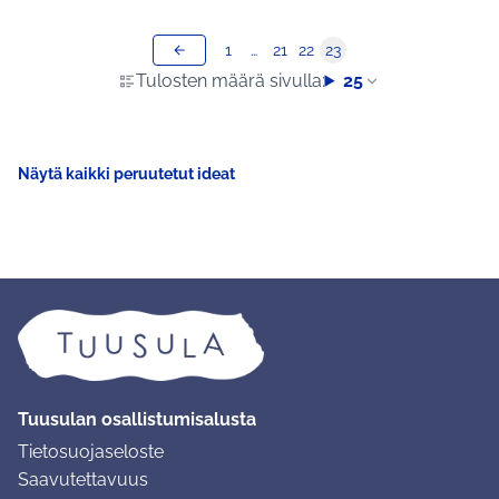
1
…
21
22
23
Tulosten määrä sivulla:
25
Näytä kaikki peruutetut ideat
Tuusulan osallistumisalusta
Tietosuojaseloste
Saavutettavuus