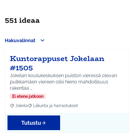
551 ideaa
Hakuvalinnat
Kuntorappuset Jokelaan
#1505
Jokelan koulukeskuksen puiston vieressä olevan
pulkkamäen viereen olisi hieno mahdollisuus
rakentaa …
Ei etene jatkoon
Jokela
Liikunta ja harrastukset
Rajaa tulokset aihepiirin mukaan: Jokela
Rajaa tulokset teeman mukaan: Liikunta ja harrastuks
Tutustu