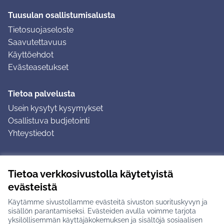
Tuusulan osallistumisalusta
Tietosuojaseloste
Saavutettavuus
Käyttöehdot
Evästeasetukset
Tietoa palvelusta
Usein kysytyt kysymykset
Osallistuva budjetointi
Yhteystiedot
Ohjeet
Tietoa verkkosivustolla käytetyistä
Ohjeet kirjautumiseen
evästeistä
Ohjeet kommentin jättämiseen
Käytämme sivustollamme evästeitä sivuston suorituskyvyn ja
sisällön parantamiseksi. Evästeiden avulla voimme tarjota
yksilöllisemmän käyttäjäkokemuksen ja sisältöjä sosiaalisen