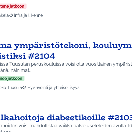
etene jatkoon
okela
Infra ja liikenne
a tulokset aihepiirin mukaan: Jokela
Rajaa tulokset teeman mukaan: Infra ja liikenne
ma ympäristötekoni, kouluym
istiksi #2104
issa Tuusulan peruskouluissa voisi olla vuosittainen ympäris
änä, näin mat…
nee jatkoon
oko Tuusula
Hyvinvointi ja yhteisöllisyys
aa tulokset aihepiirin mukaan: Koko Tuusula
Rajaa tulokset teeman mukaan: Hyvinvointi ja yhteisöllis
lkahoitoja diabeetikoille #210
ahoidon voisi mahdollistaa vaikka palveluseteleiden avulla. Id
ström.