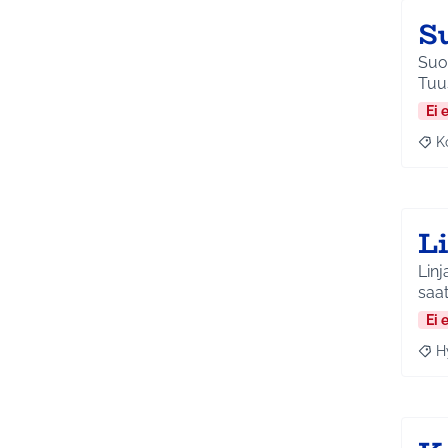
S
Suor
Tuu
Ei 
K
Raj
L
Linj
saa
Ei 
H
Raja