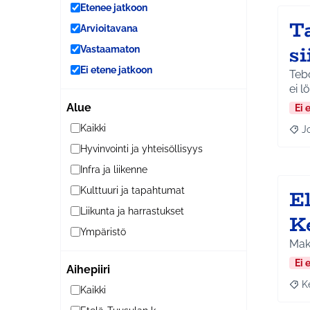
Etenee jatkoon
Ta
Arvioitavana
si
Vastaamaton
Ei etene jatkoon
Tebo
ei l
Alue
Ei 
Kaikki
J
Raja
Hyvinvointi ja yhteisöllisyys
Infra ja liikenne
E
Kulttuuri ja tapahtumat
Liikunta ja harrastukset
K
Ympäristö
Maks
Ei 
Aihepiiri
K
Raja
Kaikki