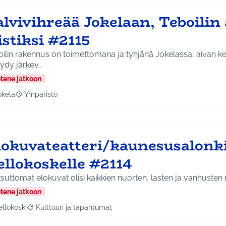
lvivihreää Jokelaan, Teboilin 
istiksi #2115
ilin rakennus on toimettomana ja tyhjänä Jokelassa, aivan kes
öydy järkev…
etene jatkoon
okela
Ympäristö
a tulokset aihepiirin mukaan: Jokela
Rajaa tulokset teeman mukaan: Ympäristö
lokuvateatteri/kaunesusalonk
ellokoskelle #2114
uttomat elokuvat olisi kaikkien nuorten, lasten ja vanhusten
etene jatkoon
ellokoski
Kulttuuri ja tapahtumat
a tulokset aihepiirin mukaan: Kellokoski
Rajaa tulokset teeman mukaan: Kulttuuri ja tapahtumat