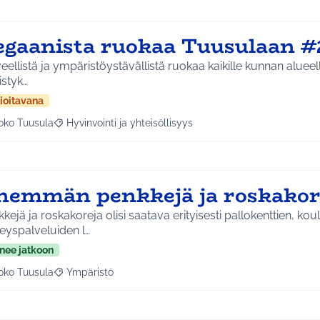
egaanista ruokaa Tuusulaan #
eellistä ja ympäristöystävällistä ruokaa kaikille kunnan alueella
istyk…
ioitavana
oko Tuusula
Hyvinvointi ja yhteisöllisyys
aa tulokset aihepiirin mukaan: Koko Tuusula
Rajaa tulokset teeman mukaan: Hyvinvointi ja yhteisöllis
nemmän penkkejä ja roskakor
kejä ja roskakoreja olisi saatava erityisesti pallokenttien, kou
eyspalveluiden l…
nee jatkoon
oko Tuusula
Ympäristö
aa tulokset aihepiirin mukaan: Koko Tuusula
Rajaa tulokset teeman mukaan: Ympäristö