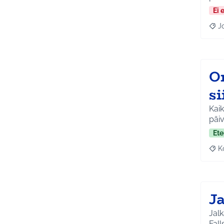
Ei 
J
Raja
O
si
Kaik
päiv
Ete
K
Raj
Ja
Jalk
Fall