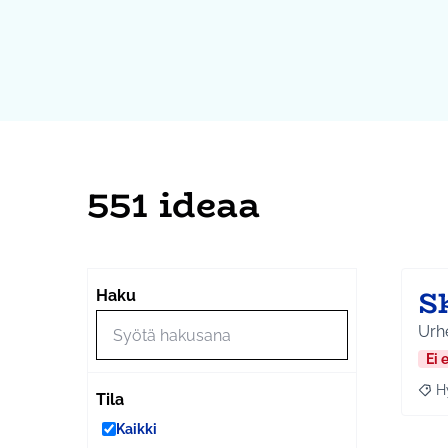
551 ideaa
S
Haku
Urhe
Ei 
H
Raja
Tila
Kaikki