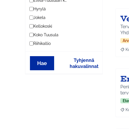
Etelä-Tuusulan kylät
Hyrylä
V
Jokela
Terv
Kellokoski
Yhd
Koko Tuusula
Arv
Riihikallio
K
Raj
Tyhjennä
Hae
hakuvalinnat
E
Penk
terv
Ete
K
Raj