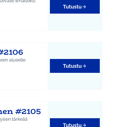
evalle ilmaiseksi.
Tutustu
yys
#2106
een alueelle
Tutustu
nen #2105
tyisen tärkeää
Tutustu