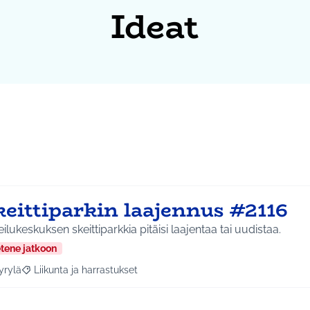
Ideat
keittiparkin laajennus #2116
ilukeskuksen skeittiparkkia pitäisi laajentaa tai uudistaa.
etene jatkoon
yrylä
Liikunta ja harrastukset
a tulokset aihepiirin mukaan: Hyrylä
Rajaa tulokset teeman mukaan: Liikunta ja harrastukset