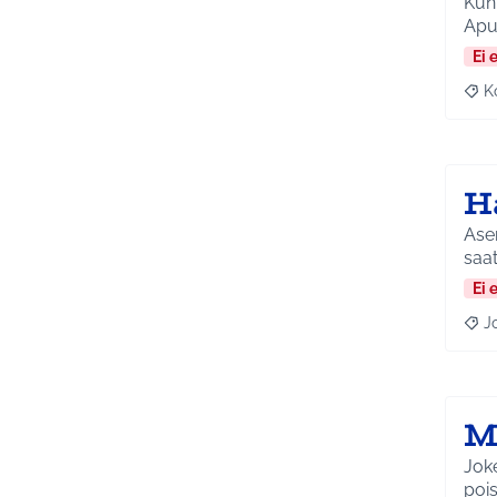
Kunt
Apua
Ei 
K
Raj
H
Ase
saat
Ei 
J
Raja
M
Joke
pois