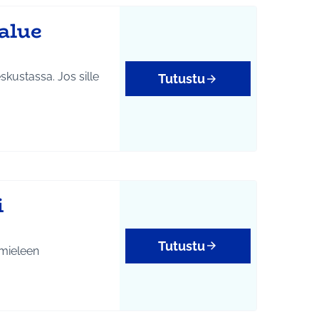
alue
kustassa. Jos sille
Tutustu
i
Tutustu
 mieleen