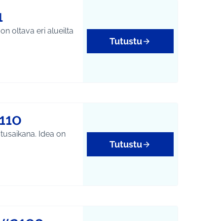
1
n oltava eri alueilta
Tutustu
110
tusaikana. Idea on
Tutustu