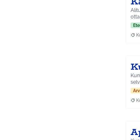
K
Alit
ott
Ete
K
Raj
K
Kumm
selv
Arv
K
Raj
Ap