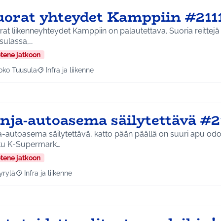
uorat yhteydet Kamppiin #211
at liikenneyhteydet Kamppiin on palautettava. Suoria reittejä o
sulassa,…
etene jatkoon
oko Tuusula
Infra ja liikenne
aa tulokset aihepiirin mukaan: Koko Tuusula
Rajaa tulokset teeman mukaan: Infra ja liikenne
inja-autoasema säilytettävä #2
a-autoasema säilytettävä, katto pään päällä on suuri apu odo
tu K-Supermark…
etene jatkoon
yrylä
Infra ja liikenne
a tulokset aihepiirin mukaan: Hyrylä
Rajaa tulokset teeman mukaan: Infra ja liikenne