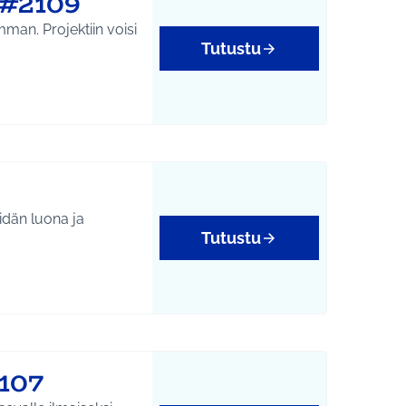
 #2109
mman. Projektiin voisi
Tutustu
eidän luona ja
Tutustu
yys
2107