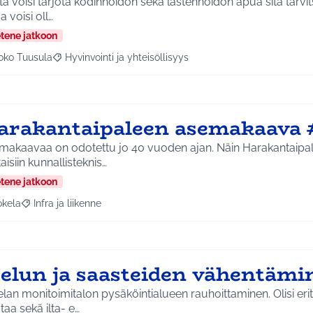
a voisi tarjota kodinhoidon sekä lastenhoidon apua sitä tarvits
 voisi oll…
etene jatkoon
oko Tuusula
Hyvinvointi ja yhteisöllisyys
aa tulokset aihepiirin mukaan: Koko Tuusula
Rajaa tulokset teeman mukaan: Hyvinvointi ja yhteisöllis
arakantaipaleen asemakaava 
makaavaa on odotettu jo 40 vuoden ajan. Näin Harakantaipal
aisiin kunnallisteknis…
etene jatkoon
okela
Infra ja liikenne
a tulokset aihepiirin mukaan: Jokela
Rajaa tulokset teeman mukaan: Infra ja liikenne
elun ja saasteiden vähentämi
lan monitoimitalon pysäköintialueen rauhoittaminen. Olisi eri
taa sekä ilta- e…