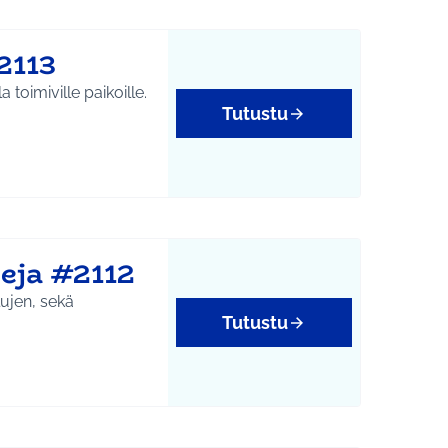
2113
 toimiville paikoille.
Tutustu
yys
eja #2112
lujen, sekä
Tutustu