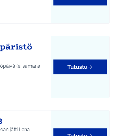
päristö
töpäivä (ei samana
Tutustu
yys
3
ean jätti Lena
Tutustu