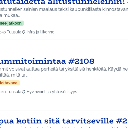
atutaidetta alitustunneleihin!
ustunnelien seinien maalaus tekisi kaupunkitilasta kiinnostava
aa mukaa…
nee jatkoon
oko Tuusula
Infra ja liikenne
aa tulokset aihepiirin mukaan: Koko Tuusula
Rajaa tulokset teeman mukaan: Infra ja liikenne
ummitoimintaa #2108
it voisivat auttaa perheitä tai yksittäisiä henkilöitä. Käydä h
ittää, mitä ta…
ioitavana
oko Tuusula
Hyvinvointi ja yhteisöllisyys
aa tulokset aihepiirin mukaan: Koko Tuusula
Rajaa tulokset teeman mukaan: Hyvinvointi ja yhteisöllis
ua kotiin sitä tarvitseville #