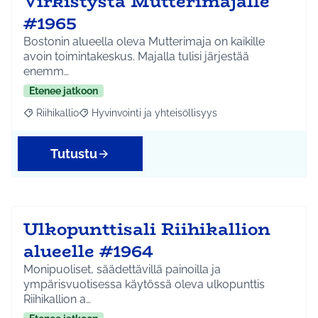
Virkistystä Mutterimajalle
#1965
Bostonin alueella oleva Mutterimaja on kaikille
avoin toimintakeskus. Majalla tulisi järjestää
enemm…
Etenee jatkoon
Riihikallio
Hyvinvointi ja yhteisöllisyys
Rajaa tulokset aihepiirin mukaan: Riihikallio
Rajaa tulokset teeman mukaan: Hyvinvointi ja yhtei
Tutustu
Ulkopunttisali Riihikallion
alueelle #1964
Monipuoliset, säädettävillä painoilla ja
ympärisvuotisessa käytössä oleva ulkopunttis
Riihikallion a…