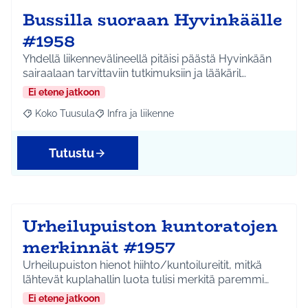
Bussilla suoraan Hyvinkäälle
#1958
Yhdellä liikennevälineellä pitäisi päästä Hyvinkään
sairaalaan tarvittaviin tutkimuksiin ja lääkäril…
Ei etene jatkoon
Koko Tuusula
Infra ja liikenne
Rajaa tulokset aihepiirin mukaan: Koko Tuusula
Rajaa tulokset teeman mukaan: Infra ja liikenne
Tutustu
Urheilupuiston kuntoratojen
merkinnät #1957
Urheilupuiston hienot hiihto/kuntoilureitit, mitkä
lähtevät kuplahallin luota tulisi merkitä paremmi…
Ei etene jatkoon