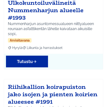
Ulkokuntoiluvälineitä
Nummenharjun alueelle
#1993
Nummenharjun asuntomessualueen niittyalueen
reunaan asfalttikentän lähelle kaivataan aikuisille
sopi…
Arvioitavana
Hyrylä
Liikunta ja harrastukset
Rajaa tulokset aihepiirin mukaan: Hyrylä
Rajaa tulokset teeman mukaan: Liikunta ja harrastuks
Tutustu
Riihikallion koirapuiston
jako isojen ja pienten koirien
alueesee #1991