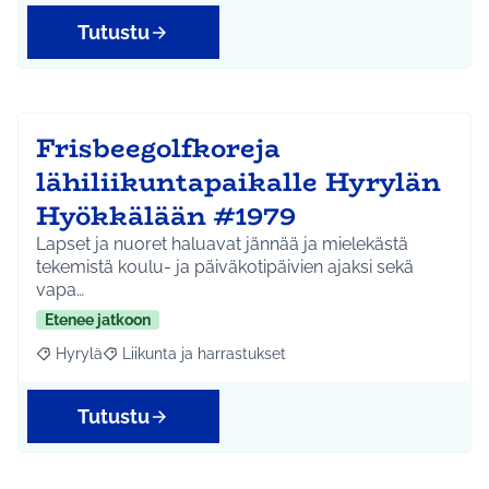
Tutustu
Frisbeegolfkoreja
lähiliikuntapaikalle Hyrylän
Hyökkälään #1979
Lapset ja nuoret haluavat jännää ja mielekästä
tekemistä koulu- ja päiväkotipäivien ajaksi sekä
vapa…
Etenee jatkoon
Hyrylä
Liikunta ja harrastukset
Rajaa tulokset aihepiirin mukaan: Hyrylä
Rajaa tulokset teeman mukaan: Liikunta ja harrastuks
Tutustu