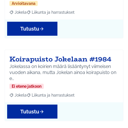
Arvioitavana
Jokela
Liikunta ja harrastukset
Rajaa tulokset aihepiirin mukaan: Jokela
Rajaa tulokset teeman mukaan: Liikunta ja harrastuks
Tutustu
Koirapuisto Jokelaan #1984
Jokelassa on koirien määrä lisääntynyt viimeisen
vuoden aikana, mutta Jokelan ainoa koirapuisto on
e…
Ei etene jatkoon
Jokela
Liikunta ja harrastukset
Rajaa tulokset aihepiirin mukaan: Jokela
Rajaa tulokset teeman mukaan: Liikunta ja harrastuks
Tutustu