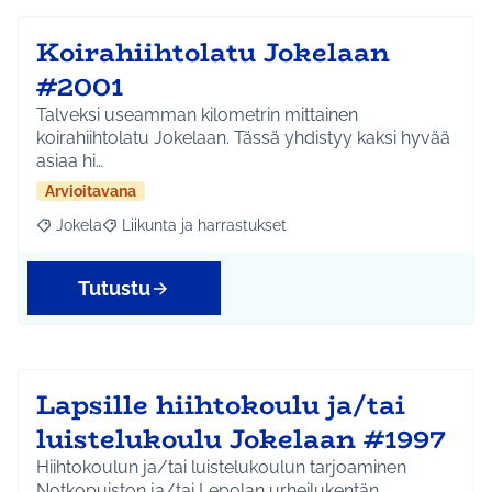
Koirahiihtolatu Jokelaan
#2001
Talveksi useamman kilometrin mittainen
koirahiihtolatu Jokelaan. Tässä yhdistyy kaksi hyvää
asiaa hi…
Arvioitavana
Jokela
Liikunta ja harrastukset
Rajaa tulokset aihepiirin mukaan: Jokela
Rajaa tulokset teeman mukaan: Liikunta ja harrastuks
Tutustu
Lapsille hiihtokoulu ja/tai
luistelukoulu Jokelaan #1997
Hiihtokoulun ja/tai luistelukoulun tarjoaminen
Notkopuiston ja/tai Lepolan urheilukentän