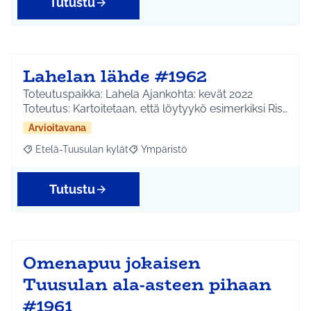
Tutustu
Lahelan lähde #1962
Toteutuspaikka: Lahela Ajankohta: kevät 2022
Toteutus: Kartoitetaan, että löytyykö esimerkiksi Ris…
Arvioitavana
Etelä-Tuusulan kylät
Ympäristö
Rajaa tulokset aihepiirin mukaan: Etelä-Tuusulan kylät
Rajaa tulokset teeman mukaan: Ympäri
Tutustu
Omenapuu jokaisen
Tuusulan ala-asteen pihaan
#1961