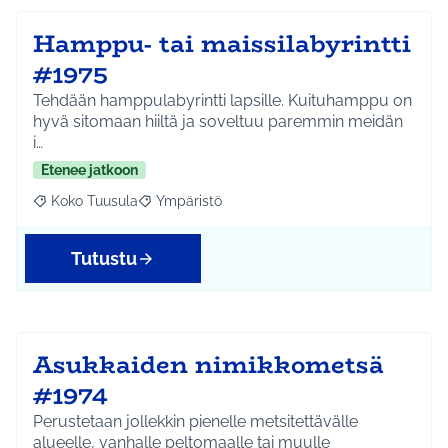
Hamppu- tai maissilabyrintti
#1975
Tehdään hamppulabyrintti lapsille. Kuituhamppu on
hyvä sitomaan hiiltä ja soveltuu paremmin meidän
i…
Etenee jatkoon
Koko Tuusula
Ympäristö
Rajaa tulokset aihepiirin mukaan: Koko Tuusula
Rajaa tulokset teeman mukaan: Ympäristö
Tutustu
Asukkaiden nimikkometsä
#1974
Perustetaan jollekkin pienelle metsitettävälle
alueelle, vanhalle peltomaalle tai muulle