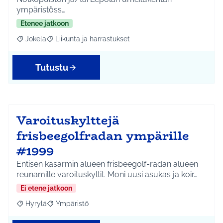
ympäristöss…
Etenee jatkoon
Jokela
Liikunta ja harrastukset
Rajaa tulokset aihepiirin mukaan: Jokela
Rajaa tulokset teeman mukaan: Liikunta ja harrastuks
Tutustu
Varoituskylttejä
frisbeegolfradan ympärille
#1999
Entisen kasarmin alueen frisbeegolf-radan alueen
reunamille varoituskyltit. Moni uusi asukas ja koir…
Ei etene jatkoon
Hyrylä
Ympäristö
Rajaa tulokset aihepiirin mukaan: Hyrylä
Rajaa tulokset teeman mukaan: Ympäristö