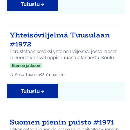
Tutustu
Yhteisöviljelmä Tuusulaan
#1972
Perustetaan kesäksi yhteinen viljelmä, jossa lapset
ja nuoret voisivat oppia ruuantuotannosta. Koulu…
Etenee jatkoon
Koko Tuusula
Ympäristö
Rajaa tulokset aihepiirin mukaan: Koko Tuusula
Rajaa tulokset teeman mukaan: Ympäristö
Tutustu
Suomen pienin puisto #1971
Rakennetaan johonkin keskeiselle paikalle "Suomen