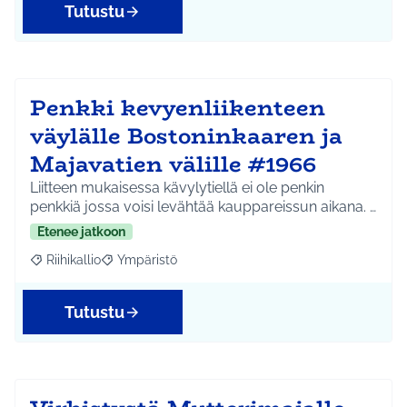
Tutustu
Penkki kevyenliikenteen
väylälle Bostoninkaaren ja
Majavatien välille #1966
Liitteen mukaisessa kävylytiellä ei ole penkin
penkkiä jossa voisi levähtää kauppareissun aikana. …
Etenee jatkoon
Riihikallio
Ympäristö
Rajaa tulokset aihepiirin mukaan: Riihikallio
Rajaa tulokset teeman mukaan: Ympäristö
Tutustu