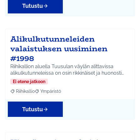
Tutustu
Alikulkutunneleiden
valaistuksen uusiminen
#1998
Riihikallion aluella Tuusulan väylän alittavissa
alikulkutunneleissa on osin rikkinäiset ja huonosti…
Ei etene jatkoon
Riihikallio
Ympäristö
Rajaa tulokset aihepiirin mukaan: Riihikallio
Rajaa tulokset teeman mukaan: Ympäristö
Tutustu