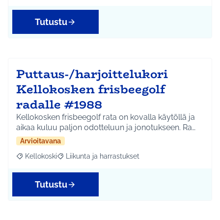
Tutustu
Puttaus-/harjoittelukori
Kellokosken frisbeegolf
radalle #1988
Kellokosken frisbeegolf rata on kovalla käytöllä ja
aikaa kuluu paljon odotteluun ja jonotukseen. Ra…
Arvioitavana
Kellokoski
Liikunta ja harrastukset
Rajaa tulokset aihepiirin mukaan: Kellokoski
Rajaa tulokset teeman mukaan: Liikunta ja harrast
Tutustu