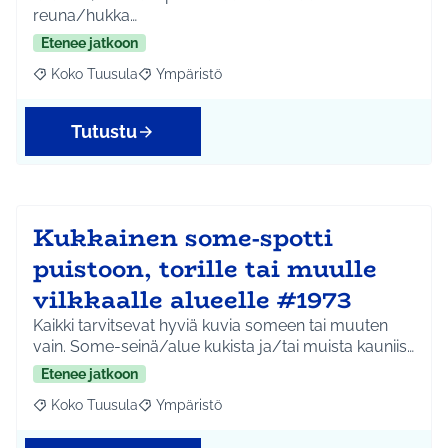
reuna/hukka…
Etenee jatkoon
Koko Tuusula
Ympäristö
Rajaa tulokset aihepiirin mukaan: Koko Tuusula
Rajaa tulokset teeman mukaan: Ympäristö
Tutustu
Kukkainen some-spotti
puistoon, torille tai muulle
vilkkaalle alueelle #1973
Kaikki tarvitsevat hyviä kuvia someen tai muuten
vain. Some-seinä/alue kukista ja/tai muista kauniis…
Etenee jatkoon
Koko Tuusula
Ympäristö
Rajaa tulokset aihepiirin mukaan: Koko Tuusula
Rajaa tulokset teeman mukaan: Ympäristö