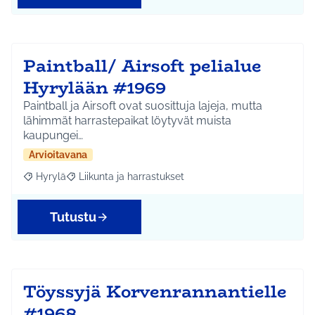
Paintball/ Airsoft pelialue
Hyrylään #1969
Paintball ja Airsoft ovat suosittuja lajeja, mutta
lähimmät harrastepaikat löytyvät muista
kaupungei…
Arvioitavana
Hyrylä
Liikunta ja harrastukset
Rajaa tulokset aihepiirin mukaan: Hyrylä
Rajaa tulokset teeman mukaan: Liikunta ja harrastuks
Tutustu
Töyssyjä Korvenrannantielle
#1968