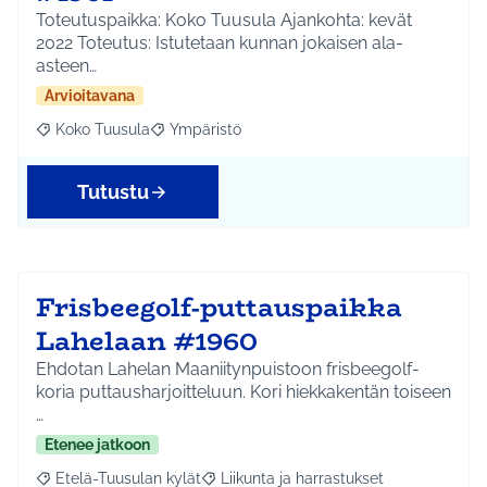
Toteutuspaikka: Koko Tuusula Ajankohta: kevät
2022 Toteutus: Istutetaan kunnan jokaisen ala-
asteen…
Arvioitavana
Koko Tuusula
Ympäristö
Rajaa tulokset aihepiirin mukaan: Koko Tuusula
Rajaa tulokset teeman mukaan: Ympäristö
Tutustu
Frisbeegolf-puttauspaikka
Lahelaan #1960
Ehdotan Lahelan Maaniitynpuistoon frisbeegolf-
koria puttausharjoitteluun. Kori hiekkakentän toiseen
…
Etenee jatkoon
Etelä-Tuusulan kylät
Liikunta ja harrastukset
Rajaa tulokset aihepiirin mukaan: Etelä-Tuusulan kylät
Rajaa tulokset teeman mukaan: Liikunta