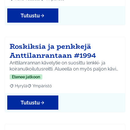
Rajaa tulokset aihepiirin mukaan: Koko Tuusula
Rajaa tulokset teeman mukaan: Ympäristö
Tutustu
Roskiksia ja penkkejä
Anttilanrantaan #1994
Anttilanrannan kävelytie on suosittu lenkki- ja
koiranulkoilutusreitti. Alueella on myös paljon kävi…
Etenee jatkoon
Hyrylä
Ympäristö
Rajaa tulokset aihepiirin mukaan: Hyrylä
Rajaa tulokset teeman mukaan: Ympäristö
Tutustu