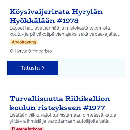
Köysivaijerirata Hyrylän
Hyökkälään #1978
Lapset haluavat jännää ja mielekästä tekemistä
koulu- ja päiväkotipäivien ajaksi sekä vapaa-ajalle. …
Arvioitavana
Hyrylä
Ympäristö
Rajaa tulokset aihepiirin mukaan: Hyrylä
Rajaa tulokset teeman mukaan: Ympäristö
Tutustu
Turvallisuutta Riihikallion
koulun risteykseen #1977
Lisätään vilkkuvalot tunnistamaan pimeässä katua
ylittäviä ihmisiä ja varottamaan autoilijoita tietä…
Ei etene jatkoon