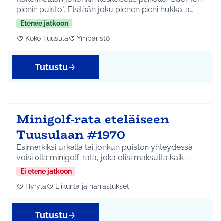
pienin puisto". Etsitään joku pienen pieni hukka-a…
Etenee jatkoon
Koko Tuusula
Ympäristö
Rajaa tulokset aihepiirin mukaan: Koko Tuusula
Rajaa tulokset teeman mukaan: Ympäristö
Tutustu
Minigolf-rata eteläiseen
Tuusulaan #1970
Esimerkiksi urkalla tai jonkun puiston yhteydessä
voisi olla minigolf-rata, joka olisi maksutta kaik…
Ei etene jatkoon
Hyrylä
Liikunta ja harrastukset
Rajaa tulokset aihepiirin mukaan: Hyrylä
Rajaa tulokset teeman mukaan: Liikunta ja harrastuks
Tutustu