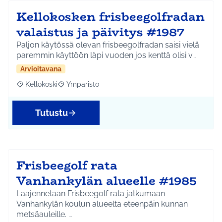
Kellokosken frisbeegolfradan
valaistus ja päivitys #1987
Paljon käytössä olevan frisbeegolfradan saisi vielä
paremmin käyttöön läpi vuoden jos kenttä olisi v…
Arvioitavana
Kellokoski
Ympäristö
Rajaa tulokset aihepiirin mukaan: Kellokoski
Rajaa tulokset teeman mukaan: Ympäristö
Tutustu
Frisbeegolf rata
Vanhankylän alueelle #1985
Laajennetaan Frisbeegolf rata jatkumaan
Vanhankylän koulun alueelta eteenpäin kunnan
metsäauleille. …