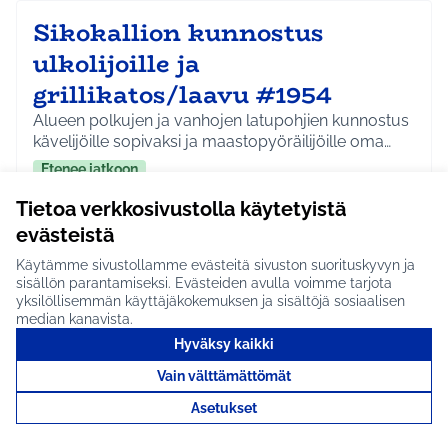
Sikokallion kunnostus
ulkolijoille ja
grillikatos/laavu #1954
Alueen polkujen ja vanhojen latupohjien kunnostus
kävelijöille sopivaksi ja maastopyöräilijöille oma…
Etenee jatkoon
Hyrylä
Liikunta ja harrastukset
Tietoa verkkosivustolla käytetyistä
Rajaa tulokset aihepiirin mukaan: Hyrylä
Rajaa tulokset teeman mukaan: Liikunta ja harrastuks
evästeistä
Tutustu
Käytämme sivustollamme evästeitä sivuston suorituskyvyn ja
sisällön parantamiseksi. Evästeiden avulla voimme tarjota
yksilöllisemmän käyttäjäkokemuksen ja sisältöjä sosiaalisen
median kanavista.
Hyväksy kaikki
Kukkapelto Hyrylään #1953
Vain välttämättömät
Kukkapelto lähellä Hyrylää ilahduttaisi paikallisia.
Asetukset
Idea on saatu K-Supermarket Hyrrällä 16.10.2…
Etenee jatkoon