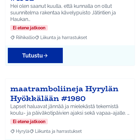
Hei olen saanut kuulla, että kunnalla on ollut
suunnitelma rakentaa kävelypuisto Jätintien ja
Haukan…
Ei etene jatkoon
Riihikallio
Liikunta ja harrastukset
Rajaa tulokset aihepiirin mukaan: Riihikallio
Rajaa tulokset teeman mukaan: Liikunta ja harrastu
Tutustu
maatramboliineja Hyrylän
Hyökkälään #1980
Lapset haluavat jännää ja mielekästä tekemistä
koulu- ja päiväkotipäivien ajaksi sekä vapaa-ajalle. …
Ei etene jatkoon
Hyrylä
Liikunta ja harrastukset
Rajaa tulokset aihepiirin mukaan: Hyrylä
Rajaa tulokset teeman mukaan: Liikunta ja harrastuks