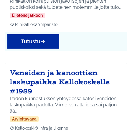
Riihikallion koirapuiston jako isojen ja pienten
puoliskoiksi sekä tuloeteinen molemmille jotta tulo…
Ei etene jatkoon
Riihikallio
Ympäristö
Rajaa tulokset aihepiirin mukaan: Riihikallio
Rajaa tulokset teeman mukaan: Ympäristö
Tutustu
Veneiden ja kanoottien
laskupaikka Kellokoskelle
#1989
Padon kunnostuksen yhteydessä katosi veneiden
laskupaikka padolta. Viime kerralla idea sai paljon
ää…
Arvioitavana
Kellokoski
Infra ja liikenne
Rajaa tulokset aihepiirin mukaan: Kellokoski
Rajaa tulokset teeman mukaan: Infra ja liikenne