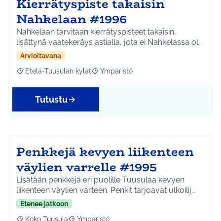
Kierrätyspiste takaisin
Nahkelaan #1996
Nahkelaan tarvitaan kierrätyspisteet takaisin,
lisättynä vaatekeräys astialla, jota ei Nahkelassa ol…
Arvioitavana
Etelä-Tuusulan kylät
Ympäristö
Rajaa tulokset aihepiirin mukaan: Etelä-Tuusulan kylät
Rajaa tulokset teeman mukaan: Ympäri
Tutustu
Penkkejä kevyen liikenteen
väylien varrelle #1995
Lisätään penkkejä eri puolille Tuusulaa kevyen
liikenteen väylien varteen. Penkit tarjoavat ulkoilij…
Etenee jatkoon
Koko Tuusula
Ympäristö