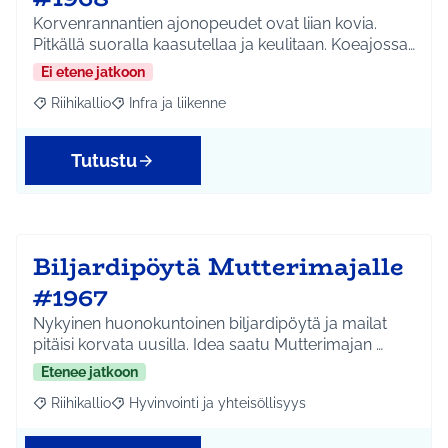
Korvenrannantien ajonopeudet ovat liian kovia.
Pitkällä suoralla kaasutellaa ja keulitaan. Koeajossa…
Ei etene jatkoon
Riihikallio
Infra ja liikenne
Rajaa tulokset aihepiirin mukaan: Riihikallio
Rajaa tulokset teeman mukaan: Infra ja liikenne
Tutustu
Biljardipöytä Mutterimajalle
#1967
Nykyinen huonokuntoinen biljardipöytä ja mailat
pitäisi korvata uusilla. Idea saatu Mutterimajan …
Etenee jatkoon
Riihikallio
Hyvinvointi ja yhteisöllisyys
Rajaa tulokset aihepiirin mukaan: Riihikallio
Rajaa tulokset teeman mukaan: Hyvinvointi ja yhtei