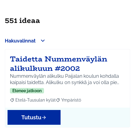
551 ideaa
Hakuvalinnat
Taidetta Nummenväylän
alikulkuun #2002
Nummenväylän alikulku Paijalan koulun kohdalla
kaipaisi taidetta. Alikulku on synkkä ja voi olla pie…
Etenee jatkoon
Etelä-Tuusulan kylät
Ympäristö
Rajaa tulokset aihepiirin mukaan: Etelä-Tuusulan kylät
Rajaa tulokset teeman mukaan: Ympäri
Tutustu