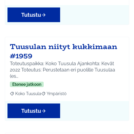
Tutustu
Tuusulan niityt kukkimaan
#1959
Toteutuspaikka: Koko Tuusula Ajankohta: Kevät
2022 Toteutus: Perustetaan eri puolille Tuusulaa
(es…
Etenee jatkoon
Koko Tuusula
Ympäristö
Rajaa tulokset aihepiirin mukaan: Koko Tuusula
Rajaa tulokset teeman mukaan: Ympäristö
Tutustu