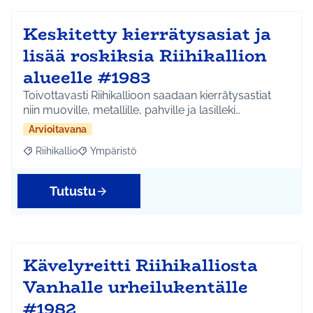
Keskitetty kierrätysasiat ja
lisää roskiksia Riihikallion
alueelle #1983
Toivottavasti Riihikallioon saadaan kierrätysastiat
niin muoville, metallille, pahville ja lasilleki…
Arvioitavana
Riihikallio
Ympäristö
Rajaa tulokset aihepiirin mukaan: Riihikallio
Rajaa tulokset teeman mukaan: Ympäristö
Tutustu
Kävelyreitti Riihikalliosta
Vanhalle urheilukentälle
#1982