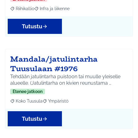
Riihikallio
Infra ja liikenne
Rajaa tulokset aihepiirin mukaan: Riihikallio
Rajaa tulokset teeman mukaan: Infra ja liikenne
Tutustu
Mandala/jatulintarha
Tuusulaan #1976
Tehdään jatulintarha puistoon tai muulle yleiselle
alueelle. (Jatulintarha on kivien reunustama …
Etenee jatkoon
Koko Tuusula
Ympäristö
Rajaa tulokset aihepiirin mukaan: Koko Tuusula
Rajaa tulokset teeman mukaan: Ympäristö
Tutustu