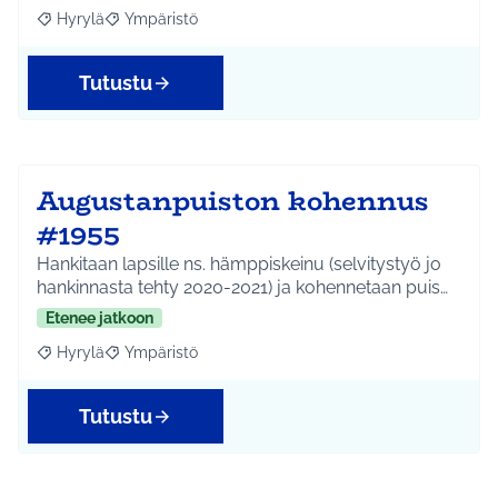
Hyrylä
Ympäristö
Rajaa tulokset aihepiirin mukaan: Hyrylä
Rajaa tulokset teeman mukaan: Ympäristö
Tutustu
Augustanpuiston kohennus
#1955
Hankitaan lapsille ns. hämppiskeinu (selvitystyö jo
hankinnasta tehty 2020-2021) ja kohennetaan puis…
Etenee jatkoon
Hyrylä
Ympäristö
Rajaa tulokset aihepiirin mukaan: Hyrylä
Rajaa tulokset teeman mukaan: Ympäristö
Tutustu