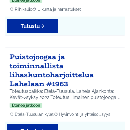
Etenee jatkoon
Riihikallio
Liikunta ja harrastukset
Rajaa tulokset aihepiirin mukaan: Riihikallio
Rajaa tulokset teeman mukaan: Liikunta ja harrastu
Tutustu
Puistojoogaa ja
toiminnallista
lihaskuntoharjoittelua
Lahelaan #1963
Toteutuspaikka: Etelä-Tuusula, Lahela Ajankohta:
Kevät->syksy 2022 Toteutus: Ilmainen puistojooga …
Etenee jatkoon
Etelä-Tuusulan kylät
Hyvinvointi ja yhteisöllisyys
Rajaa tulokset aihepiirin mukaan: Etelä-Tuusulan kylät
Rajaa tulokset teeman mukaan: Hyvinvoin