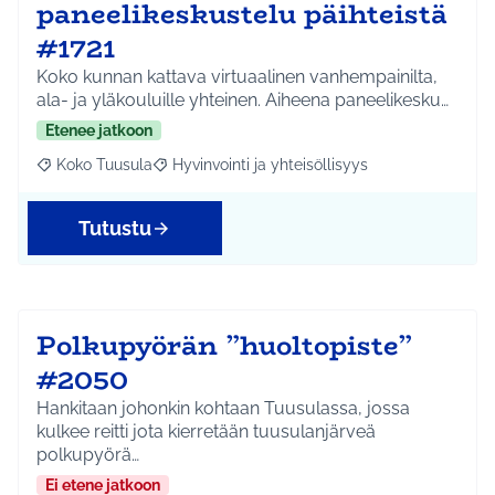
paneelikeskustelu päihteistä
#1721
Koko kunnan kattava virtuaalinen vanhempainilta,
ala- ja yläkouluille yhteinen. Aiheena paneelikesku…
Etenee jatkoon
Koko Tuusula
Hyvinvointi ja yhteisöllisyys
Rajaa tulokset aihepiirin mukaan: Koko Tuusula
Rajaa tulokset teeman mukaan: Hyvinvointi ja y
Tutustu
Polkupyörän ”huoltopiste”
#2050
Hankitaan johonkin kohtaan Tuusulassa, jossa
kulkee reitti jota kierretään tuusulanjärveä
polkupyörä…
Ei etene jatkoon