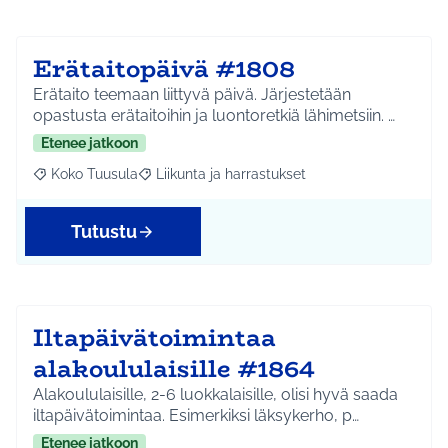
Erätaitopäivä #1808
Erätaito teemaan liittyvä päivä. Järjestetään
opastusta erätaitoihin ja luontoretkiä lähimetsiin. …
Etenee jatkoon
Koko Tuusula
Liikunta ja harrastukset
Rajaa tulokset aihepiirin mukaan: Koko Tuusula
Rajaa tulokset teeman mukaan: Liikunta ja harr
Tutustu
Iltapäivätoimintaa
alakoululaisille #1864
Alakoululaisille, 2-6 luokkalaisille, olisi hyvä saada
iltapäivätoimintaa. Esimerkiksi läksykerho, p…
Etenee jatkoon