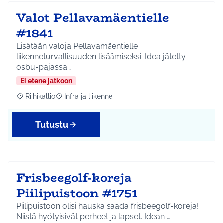
Valot Pellavamäentielle
#1841
Lisätään valoja Pellavamäentielle
liikenneturvallisuuden lisäämiseksi. Idea jätetty
osbu-pajassa…
Ei etene jatkoon
Riihikallio
Infra ja liikenne
Rajaa tulokset aihepiirin mukaan: Riihikallio
Rajaa tulokset teeman mukaan: Infra ja liikenne
Tutustu
Frisbeegolf-koreja
Piilipuistoon #1751
Piilipuistoon olisi hauska saada frisbeegolf-koreja!
Niistä hyötyisivät perheet ja lapset. Idean …