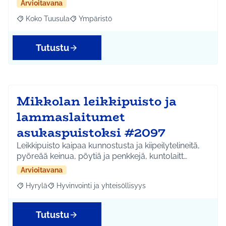
Arvioitavana
Koko Tuusula
Ympäristö
Rajaa tulokset aihepiirin mukaan: Koko Tuusula
Rajaa tulokset teeman mukaan: Ympäristö
Tutustu
Mikkolan leikkipuisto ja
lammaslaitumet
asukaspuistoksi #2097
Leikkipuisto kaipaa kunnostusta ja kiipeilytelineitä,
pyöreää keinua, pöytiä ja penkkejä, kuntolaitt…
Arvioitavana
Hyrylä
Hyvinvointi ja yhteisöllisyys
Rajaa tulokset aihepiirin mukaan: Hyrylä
Rajaa tulokset teeman mukaan: Hyvinvointi ja yhteisöl
Tutustu