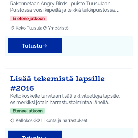
Rakennetaan Angry Birds- puisto Tuusulaan.
Puistossa voisi kiipeillä ja leikkiä leikkipuistossa. …
Ei etene jatkoon
Koko Tuusula
Ympäristö
Rajaa tulokset aihepiirin mukaan: Koko Tuusula
Rajaa tulokset teeman mukaan: Ympäristö
Tutustu
Lisää tekemistä lapsille
#2016
Kellokoskelle tarvitaan lisää aktiviteetteja lapsille,
esimerkiksi jotain harrastustoimintaa lähellä…
Etenee jatkoon
Kellokoski
Liikunta ja harrastukset
Rajaa tulokset aihepiirin mukaan: Kellokoski
Rajaa tulokset teeman mukaan: Liikunta ja harrast