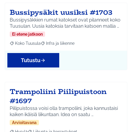
Bussipysäkit uusiksi #1703
Bussipysäkkien rumat katokset ovat pilanneet koko
Tuusulan. Uusia katoksia tarvitaan katsoen mallia …
Ei etene jatkoon
Koko Tuusula
Infra ja liikenne
Rajaa tulokset aihepiirin mukaan: Koko Tuusula
Rajaa tulokset teeman mukaan: Infra ja liikenne
Tutustu
Trampoliini Piilipuistoon
#1697
Piilipuistossa voisi olla trampoliini, joka kannustaisi
kaiken ikäisiä liikuntaan. Idea on saatu …
Arvioitavana
Hyrylä
Liikunta ja harrastukset