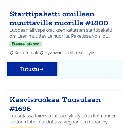
Starttipaketti omilleen
muuttaville nuorille #1800
Luodaan äitiyspakkauksen kaltainen starttipaketti
omilleen muuttaville nuorille. Paketissa voisi oll…
Etenee jatkoon
Koko Tuusula
Hyvinvointi ja yhteisöllisyys
Rajaa tulokset aihepiirin mukaan: Koko Tuusula
Rajaa tulokset teeman mukaan: Hyvinvointi ja y
Tutustu
Kasvisruokaa Tuusulaan
#1696
Tuusulassa toimivia julkisia, yksityisiä ja kolmannen
sektorin tahoja tiedottava vegaanisen ruoan hy…