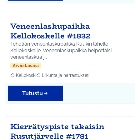
Veneenlaskupaikka
Kellokoskelle #1832
Tehdään veneenlaskupaikka Ruukin lähelle
Kellokoskelle. Veneenlaskupaikka helpottaisi
veneenlaskua j…
Arvioitavana
Kellokoski
Liikunta ja harrastukset
Rajaa tulokset aihepiirin mukaan: Kellokoski
Rajaa tulokset teeman mukaan: Liikunta ja harrast
Tutustu
Kierrätyspiste takaisin
Rusutjärvelle #1781