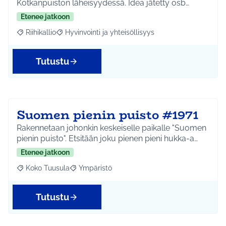
Kotkanpuiston läheisyydessä. Idea jätetty osb…
Etenee jatkoon
Riihikallio
Hyvinvointi ja yhteisöllisyys
Rajaa tulokset aihepiirin mukaan: Riihikallio
Rajaa tulokset teeman mukaan: Hyvinvointi ja yhtei
Tutustu
Suomen pienin puisto #1971
Rakennetaan johonkin keskeiselle paikalle "Suomen
pienin puisto". Etsitään joku pienen pieni hukka-a…
Etenee jatkoon
Koko Tuusula
Ympäristö
Rajaa tulokset aihepiirin mukaan: Koko Tuusula
Rajaa tulokset teeman mukaan: Ympäristö
Tutustu