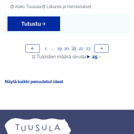
Koko Tuusula
Liikunta ja harrastukset
Rajaa tulokset aihepiirin mukaan: Koko Tuusula
Rajaa tulokset teeman mukaan: Liikunta ja harr
Tutustu
1
…
19
20
21
22
23
Tulosten määrä sivulla:
25
Näytä kaikki peruutetut ideat