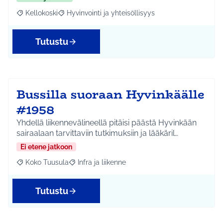
Kellokoski
Hyvinvointi ja yhteisöllisyys
Rajaa tulokset aihepiirin mukaan: Kellokoski
Rajaa tulokset teeman mukaan: Hyvinvointi ja yhtei
Tutustu
Bussilla suoraan Hyvinkäälle
#1958
Yhdellä liikennevälineellä pitäisi päästä Hyvinkään
sairaalaan tarvittaviin tutkimuksiin ja lääkäril…
Ei etene jatkoon
Koko Tuusula
Infra ja liikenne
Rajaa tulokset aihepiirin mukaan: Koko Tuusula
Rajaa tulokset teeman mukaan: Infra ja liikenne
Tutustu