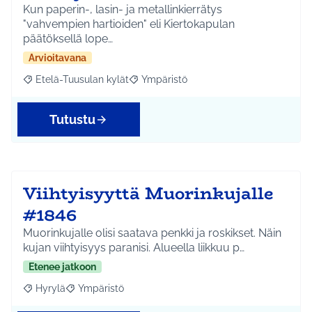
Kun paperin-, lasin- ja metallinkierrätys
"vahvempien hartioiden" eli Kiertokapulan
päätöksellä lope…
Arvioitavana
Etelä-Tuusulan kylät
Ympäristö
Rajaa tulokset aihepiirin mukaan: Etelä-Tuusulan kylät
Rajaa tulokset teeman mukaan: Ympäri
Tutustu
Viihtyisyyttä Muorinkujalle
#1846
Muorinkujalle olisi saatava penkki ja roskikset. Näin
kujan viihtyisyys paranisi. Alueella liikkuu p…
Etenee jatkoon
Hyrylä
Ympäristö
Rajaa tulokset aihepiirin mukaan: Hyrylä
Rajaa tulokset teeman mukaan: Ympäristö