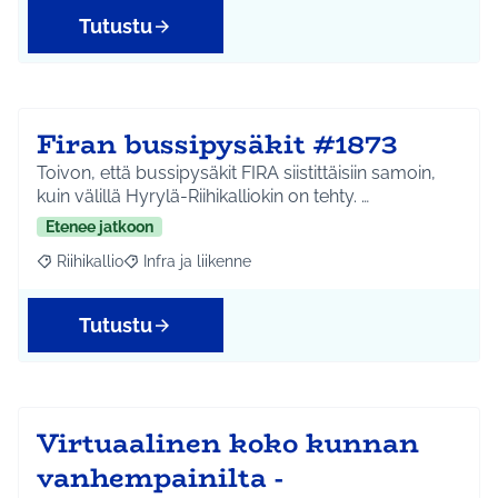
Tutustu
Firan bussipysäkit #1873
Toivon, että bussipysäkit FIRA siistittäisiin samoin,
kuin välillä Hyrylä-Riihikalliokin on tehty. …
Etenee jatkoon
Riihikallio
Infra ja liikenne
Rajaa tulokset aihepiirin mukaan: Riihikallio
Rajaa tulokset teeman mukaan: Infra ja liikenne
Tutustu
Virtuaalinen koko kunnan
vanhempainilta -