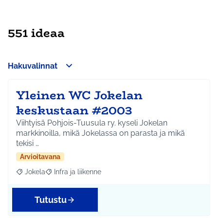
551 ideaa
Hakuvalinnat
Yleinen WC Jokelan
keskustaan #2003
Viihtyisä Pohjois-Tuusula ry. kyseli Jokelan
markkinoilla, mikä Jokelassa on parasta ja mikä
tekisi …
Arvioitavana
Jokela
Infra ja liikenne
Rajaa tulokset aihepiirin mukaan: Jokela
Rajaa tulokset teeman mukaan: Infra ja liikenne
Tutustu