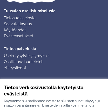
Tuusulan osallistumisalusta
Tietosuojaseloste
Saavutettavuus
Käyttöehdot
Evästeasetukset
Tietoa palvelusta
Usein kysytyt kysymykset
Osallistuva budjetointi
Yhteystiedot
Ohjeet
Tietoa verkkosivustolla käytetyistä
Ohjeet kirjautumiseen
evästeistä
Ohjeet kommentin jättämiseen
Käytämme sivustollamme evästeitä sivuston suorituskyvyn ja
sisällön parantamiseksi. Evästeiden avulla voimme tarjota