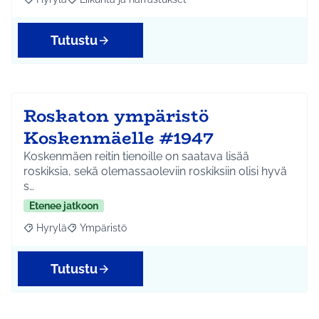
Rajaa tulokset aihepiirin mukaan: Hyrylä
Rajaa tulokset teeman mukaan: Liikunta ja harrastuks
Tutustu
Roskaton ympäristö
Koskenmäelle #1947
Koskenmäen reitin tienoille on saatava lisää
roskiksia, sekä olemassaoleviin roskiksiin olisi hyvä
s…
Etenee jatkoon
Hyrylä
Ympäristö
Rajaa tulokset aihepiirin mukaan: Hyrylä
Rajaa tulokset teeman mukaan: Ympäristö
Tutustu