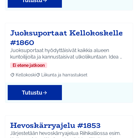
Tutustu
Juoksuportaat Kellokoskelle
#1860
Juoksuportaat hyödyttäisivät kaikkia alueen
kuntoilijoita ja kannustaisivat ulkoliikuntaan. Idea …
Ei etene jatkoon
Kellokoski
Liikunta ja harrastukset
Rajaa tulokset aihepiirin mukaan: Kellokoski
Rajaa tulokset teeman mukaan: Liikunta ja harrast
Tutustu
Hevoskärryajelu #1853
Järjestetään hevoskärryajelua Riihikalliossa esim.