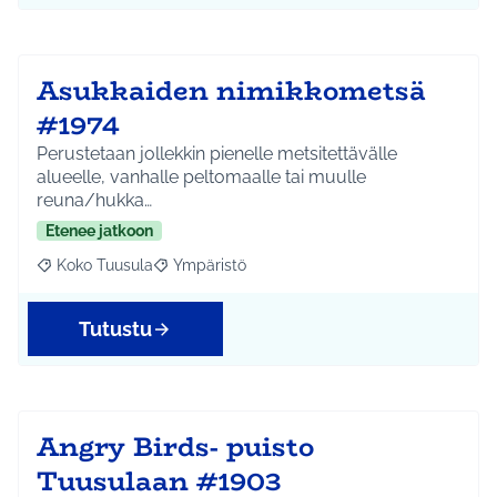
Asukkaiden nimikkometsä
#1974
Perustetaan jollekkin pienelle metsitettävälle
alueelle, vanhalle peltomaalle tai muulle
reuna/hukka…
Etenee jatkoon
Koko Tuusula
Ympäristö
Rajaa tulokset aihepiirin mukaan: Koko Tuusula
Rajaa tulokset teeman mukaan: Ympäristö
Tutustu
Angry Birds- puisto
Tuusulaan #1903