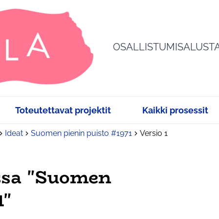
OSALLISTUMISALUST
Toteutettavat projektit
Kaikki prosessit
Ideat
Suomen pienin puisto #1971
Versio 1
ssa "Suomen
1"