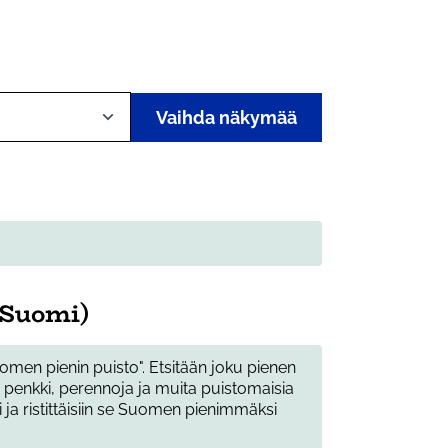
Vaihda näkymää
(Suomi)
omen pienin puisto". Etsitään joku pienen
in penkki, perennoja ja muita puistomaisia
i ja ristittäisiin se Suomen pienimmäksi