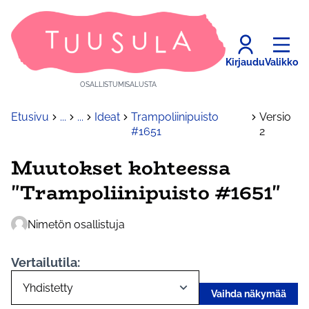
Kirjaudu
Valikko
OSALLISTUMISALUSTA
Etusivu
...
...
Ideat
Trampoliinipuisto
Versio
#1651
2
Muutokset kohteessa
"Trampoliinipuisto #1651"
Nimetön osallistuja
Vertailutila:
Vaihda näkymää