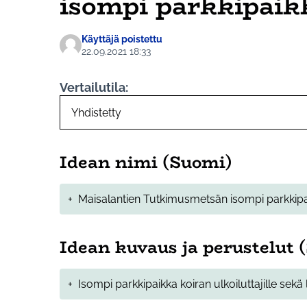
isompi parkkipaik
Käyttäjä poistettu
22.09.2021 18:33
Vertailutila:
Idean nimi (Suomi)
+
Maisalantien Tutkimusmetsän isompi parkkip
Idean kuvaus ja perustelut 
+
Isompi parkkipaikka koiran ulkoiluttajille sekä