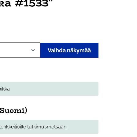
ka #1533"
Vaihda näkymää
aikka
(Suomi)
 lenkkeiliöille tutkimusmetsään.