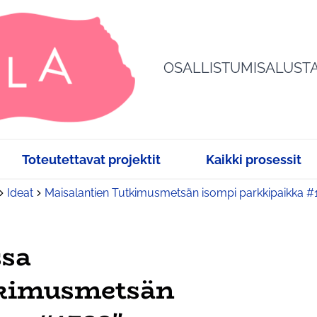
OSALLISTUMISALUST
Toteutettavat projektit
Kaikki prosessit
Ideat
Maisalantien Tutkimusmetsän isompi parkkipaikka #
ssa
tkimusmetsän