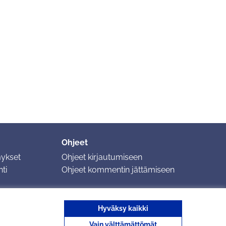
Ohjeet
mykset
Ohjeet kirjautumiseen
ti
Ohjeet kommentin jättämiseen
Hyväksy kaikki
Vain välttämättömät