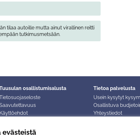
tilaa autoille mutta ainut virallinen reitti
äisempään tutkimusmetsään.
Tuusulan osallistumisalusta
Tietoa palvelusta
Tietosuojaseloste
Usein kysytyt kysy
Saavutettavuus
Osallistuva budjetoin
Käyttöehdot
Yhteystiedot
Evästeasetukset
ä evästeistä