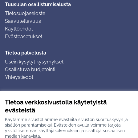
Tuusulan osallistumisalusta
Tietosuojaseloste
Saavutettavuus
Käyttöehdot
Evästeasetukset
Tietoa palvelusta
Usein kysytyt kysymykset
Osallistuva budjetointi
Yhteystiedot
Ohjeet
Tietoa verkkosivustolla käytetyistä
Ohjeet kirjautumiseen
evästeistä
Ohjeet kommentin jättämiseen
Käytämme sivustollamme evästeitä sivuston suorituskyvyn ja
sisällön parantamiseksi. Evästeiden avulla voimme tarjota
yksilöllisemmän käyttäjäkokemuksen ja sisältöjä sosiaalisen
median kanavista.