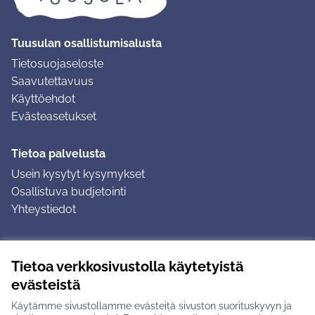
Tuusulan osallistumisalusta
Tietosuojaseloste
Saavutettavuus
Käyttöehdot
Evästeasetukset
Tietoa palvelusta
Usein kysytyt kysymykset
Osallistuva budjetointi
Yhteystiedot
Ohjeet
Tietoa verkkosivustolla käytetyistä
Ohjeet kirjautumiseen
evästeistä
Ohjeet kommentin jättämiseen
Käytämme sivustollamme evästeitä sivuston suorituskyvyn ja