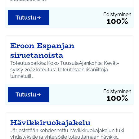
Edistyminen
Tutustu
100%
Eroon Espanjan
siruetanoista
Toteutuspaikka: Koko TuusulaAjankohta: Kevät-
syksy 2022Toteutus: Toteutetaan lisäniittoja
tunnetuill…
Edistyminen
Tutustu
100%
Hävikkiruokajakelu
Järjestetään kohdennettu hävikkiruokajakelun tuki
yhdistyksille ja yhteisöille toteuttamaan hävikkir…