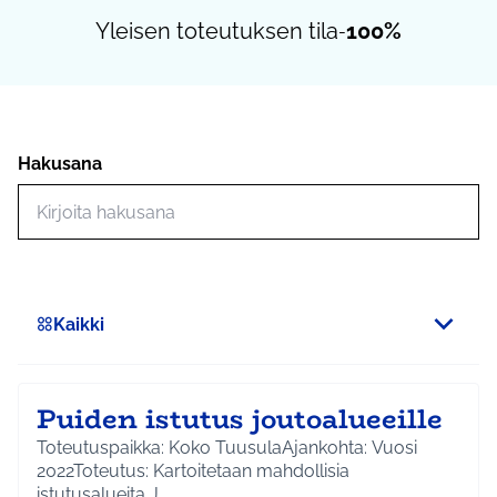
Yleisen toteutuksen tila
100%
-
Hakusana
Hae toimintoja
Kaikki
Scope
Puiden istutus joutoalueeille
Toteutuspaikka: Koko TuusulaAjankohta: Vuosi
2022Toteutus: Kartoitetaan mahdollisia
istutusalueita J…