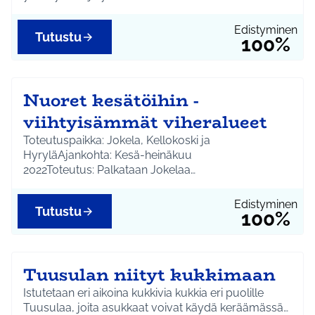
Edistyminen
Tutustu
100%
Nuoret kesätöihin -
viihtyisämmät viheralueet
Toteutuspaikka: Jokela, Kellokoski ja
HyryläAjankohta: Kesä-heinäkuu
2022Toteutus: Palkataan Jokelaa…
Edistyminen
Tutustu
100%
Tuusulan niityt kukkimaan
Istutetaan eri aikoina kukkivia kukkia eri puolille
Tuusulaa, joita asukkaat voivat käydä keräämässä…