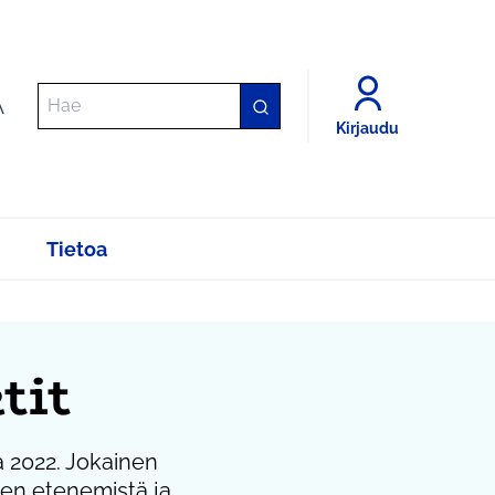
A
Kirjaudu
Tietoa
tit
a 2022. Jokainen
tien etenemistä ja