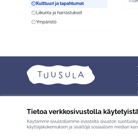
mak
Kulttuuri ja tapahtumat
Scope
Liikunta ja harrastukset
Scope
Ympäristö
Scope
Tietoa verkkosivustolla käytetyist
Käytämme sivustollamme evästeitä sivuston suorituskyv
Creative Commons -lisenssi
(Ulkoinen linkki)
Verkkosivusto luotu
vapaan ohjelmisto
käyttäjäkokemuksen ja sisältöjä sosiaalisen median kan