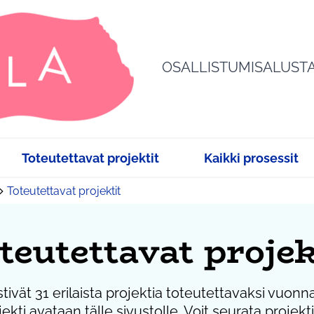
OSALLISTUMISALUST
Toteutettavat projektit
Kaikki prosessit
Toteutettavat projektit
teutettavat projek
ivät 31 erilaista projektia toteutettavaksi vuonn
ekti avataan tälle sivustolle. Voit seurata projek