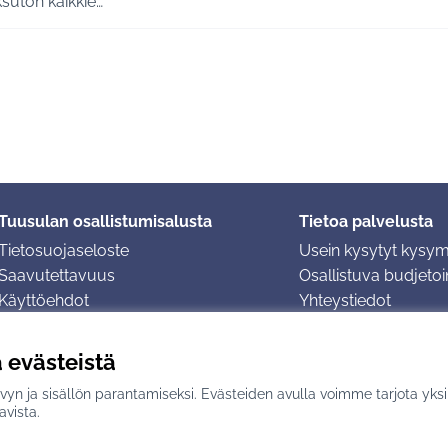
suton kaikkie…
Tuusulan osallistumisalusta
Tietoa palvelusta
Tietosuojaseloste
Usein kysytyt kysy
Saavutettavuus
Osallistuva budjetoin
Käyttöehdot
Yhteystiedot
Evästeasetukset
ä evästeistä
yn ja sisällön parantamiseksi. Evästeiden avulla voimme tarjota yks
n
avulla.
avista.
(Ulkoinen linkki)