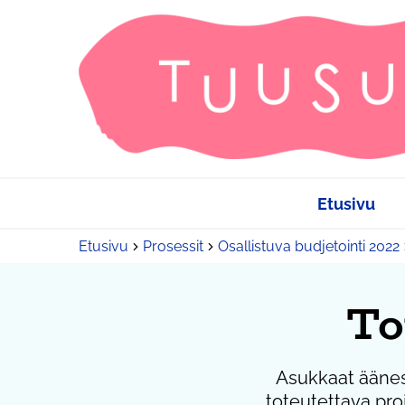
Etusivu
Etusivu
Prosessit
Osallistuva budjetointi 2022
To
Asukkaat äänest
toteutettava proj