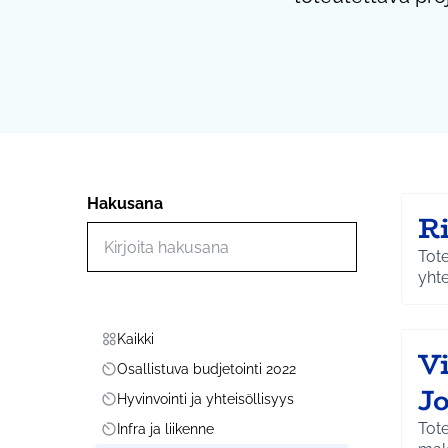
Hakusana
Ri
Hae toimintoja
Tote
yhte
Kaikki
Scope
V
Osallistuva budjetointi 2022
Scope
J
Hyvinvointi ja yhteisöllisyys
Scope
Tot
Infra ja liikenne
Scope