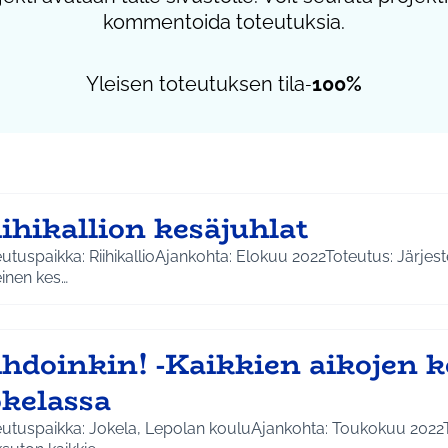
kommentoida toteutuksia.
Yleisen toteutuksen tila
100%
-
ihikallion kesäjuhlat
utuspaikka: RiihikallioAjankohta: Elokuu 2022Toteutus: Järje
inen kes…
ihdoinkin! -Kaikkien aikojen 
okelassa
eutuspaikka: Jokela, Lepolan kouluAjankohta: Toukokuu 2022T