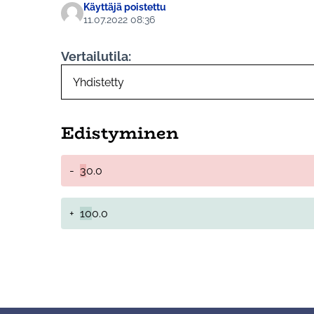
Käyttäjä poistettu
11.07.2022 08:36
Vertailutila:
Edistyminen
-
3
0.0
+
10
0.0