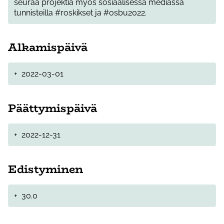
seuraa projektia myös sosiaalisessa mediassa
tunnisteilla #roskikset ja #osbu2022.
Alkamispäivä
+
2022-03-01
Päättymispäivä
+
2022-12-31
Edistyminen
+
30.0