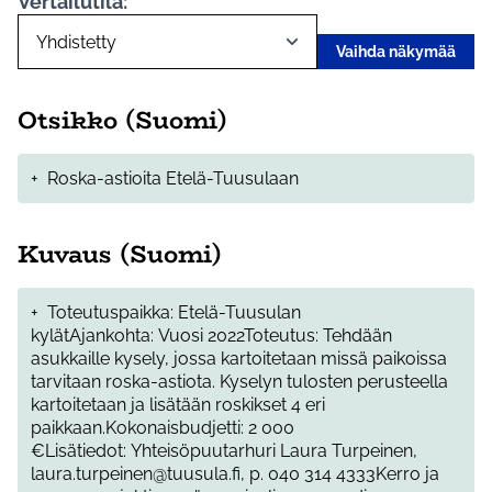
Vertailutila:
Vaihda näkymää
Otsikko (Suomi)
+
Roska-astioita Etelä-Tuusulaan
Kuvaus (Suomi)
+
Toteutuspaikka: Etelä-Tuusulan
kylätAjankohta: Vuosi 2022Toteutus: Tehdään
asukkaille kysely, jossa kartoitetaan missä paikoissa
tarvitaan roska-astiota. Kyselyn tulosten perusteella
kartoitetaan ja lisätään roskikset 4 eri
paikkaan.Kokonaisbudjetti: 2 000
€Lisätiedot: Yhteisöpuutarhuri Laura Turpeinen,
laura.turpeinen@tuusula.fi, p. 040 314 4333Kerro ja