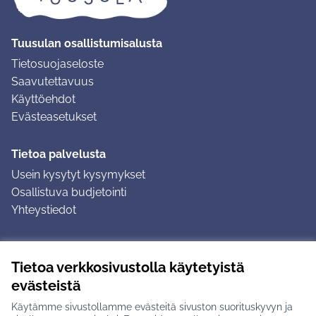
Tuusulan osallistumisalusta
Tietosuojaseloste
Saavutettavuus
Käyttöehdot
Evästeasetukset
Tietoa palvelusta
Usein kysytyt kysymykset
Osallistuva budjetointi
Yhteystiedot
Ohjeet
Tietoa verkkosivustolla käytetyistä
Ohjeet kirjautumiseen
evästeistä
Ohjeet kommentin jättämiseen
Käytämme sivustollamme evästeitä sivuston suorituskyvyn ja