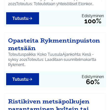
2021Toteutus: Toteutetaan yhteisölliset Elonkor…
Edistyminen
Tutustu
100%
Opasteita Rykmentinpuiston
metsään
Toteutuspaikka: Koko TuusulaAjankohta: Kesä -
syksy 2021Toteutus: Laaditaan suunnitelmakartta
Rykment…
Edistyminen
Tutustu
60%
Ristikiven metsäpolkujen
parantaminen kyltein tai