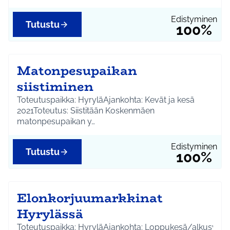
Edistyminen
Tutustu
100%
Matonpesupaikan
siistiminen
Toteutuspaikka: HyryläAjankohta: Kevät ja kesä
2021Toteutus: Siistitään Koskenmäen
matonpesupaikan y…
Edistyminen
Tutustu
100%
Elonkorjuumarkkinat
Hyrylässä
Toteutuspaikka: HyryläAjankohta: Loppukesä/alkusyksy