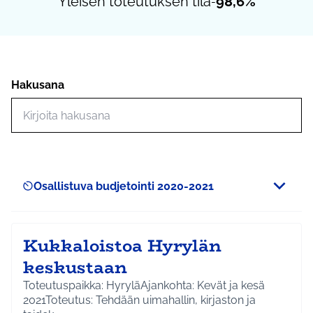
Yleisen toteutuksen tila
98,6%
-
Hakusana
Hae toimintoja
Osallistuva budjetointi 2020-2021
Scope
Kukkaloistoa Hyrylän
keskustaan
Toteutuspaikka: HyryläAjankohta: Kevät ja kesä
2021Toteutus: Tehdään uimahallin, kirjaston ja