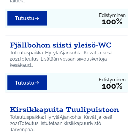
taidek…
Edistyminen
Tutustu
100%
Fjällbohon siisti yleisö-WC
Toteutuspaikka: HyryläAjankohta: Kevät ja kesä
2021Toteutus: Lisätään vessan siivouskertoja
kesäkaud…
Edistyminen
Tutustu
100%
Kirsikkapuita Tuulipuistoon
Toteutuspaikka: HyryläAjankohta: Kevät ja kesä
2021Toteutus: Istutetaan kirsikkapuurivistö
Järvenpää…