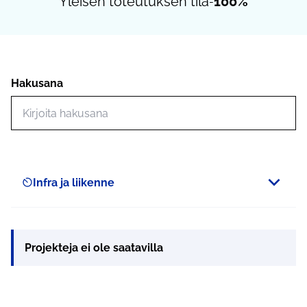
Yleisen toteutuksen tila
100%
-
Hakusana
Hae toimintoja
Infra ja liikenne
Scope
Projekteja ei ole saatavilla