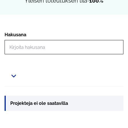
Yleisen toteutuksen tila
100%
-
Hakusana
Hae toimintoja
Projekteja ei ole saatavilla