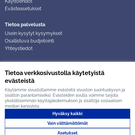
Käyttöehdot
Evästeasetukset
Tietoa palvelusta
Usein kysytyt kysymykset
Osallistuva budjetointi
Yhteystiedot
Ohjeet
Tietoa verkkosivustolla käytetyistä
Ohjeet kirjautumiseen
evästeistä
Ohjeet kommentin jättämiseen
Käytämme sivustollamme evästeitä sivuston suorituskyvyn ja
sisällön parantamiseksi. Evästeiden avulla voimme tarjota
yksilöllisemmän käyttäjäkokemuksen ja sisältöjä sosiaalisen
median kanavista.
Hyväksy kaikki
Tuusulan osallistumisalusta X-palvelussa
Tuusula
Vain välttämättömät
Creative Commons -lisenssi
(Ulkoinen linkki)
(Ulkoinen linkki)
(Ulkoine
Verkkosivusto luotu
vapaan ohjelmiston
(Ulkoinen
Asetukset
avulla.