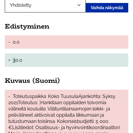
Vaihda näkymää
Edistyminen
-
0.0
+
3
0.0
Kuvaus (Suomi)
-
Toteutuspaikka: Koko TuusulaAjankohta: Syksy
2021Toteutus:
Hankitaan oppilaiden toivomia
välineitä kouluille. Välituntilainaamojen leikki- ja
pelivälineet aktivoivat oppilaita liikkumaan ja
tutustumaan toisiinsa. Kokonaisbudjetti: 5 000
€Lisätiedot: Osallisuus- ja hyvinvointikoordinaattori