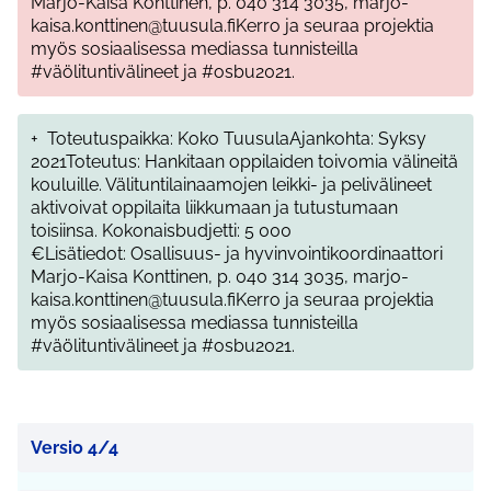
Marjo-Kaisa Konttinen, p. 040 314 3035, marjo-
kaisa.konttinen@tuusula.fiKerro ja seuraa projektia
myös sosiaalisessa mediassa tunnisteilla
#väölituntivälineet ja #osbu2021.
+
Toteutuspaikka: Koko TuusulaAjankohta: Syksy
2021Toteutus: Hankitaan oppilaiden toivomia välineitä
kouluille. Välituntilainaamojen leikki- ja pelivälineet
aktivoivat oppilaita liikkumaan ja tutustumaan
toisiinsa. Kokonaisbudjetti: 5 000
€Lisätiedot: Osallisuus- ja hyvinvointikoordinaattori
Marjo-Kaisa Konttinen, p. 040 314 3035, marjo-
kaisa.konttinen@tuusula.fiKerro ja seuraa projektia
myös sosiaalisessa mediassa tunnisteilla
#väölituntivälineet ja #osbu2021.
Versio 4/4