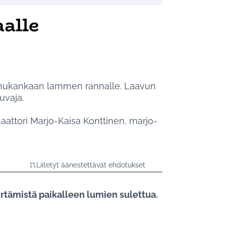
alle
unukankaan lammen rannalle. Laavun
uvaja.
inaattori Marjo-Kaisa Konttinen, marjo-
Liitetyt äänestettävät ehdotukset
iirtämistä paikalleen lumien sulettua.