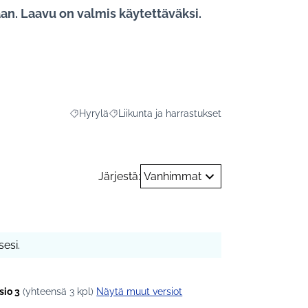
aan. Laavu on valmis käytettäväksi.
Hyrylä
Liikunta ja harrastukset
Rajaa tulokset aihepiirin mukaan: Hyrylä
Rajaa tulokset teeman mukaan: Liikunta ja h
Järjestä:
Vanhimmat
esi.
sio 3
(yhteensä 3 kpl)
näytä muut versiot