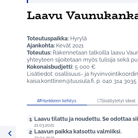
Laavu Vaunukanka
Toteutuspaikka:
Hyrylä
Ajankohta:
Kevät 2021
Toteutus:
Rakennetaan talkoilla laavu Va
yhteyteen sijoitetaan myös tulisija sekä pu
Kokonaisbudjetti:
5 000 €
Lisätiedot: osallisuus- ja hyvinvointikoord
kaisa.konttinen@tuusula.fi, p. 040 314 3035
Hankkeen kehitys
Sisällytetyt ideat
Laavu tilattu ja noudettu. Se odottaa s
1
21.03.2021
Laavun paikka katsottu valmiiksi.
2
23.04.2021