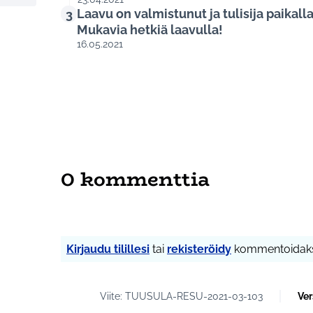
%Edellinen kohde
Laavu on valmistunut ja tulisija paikall
3
Mukavia hetkiä laavulla!
16.05.2021
0 kommenttia
Kirjaudu tilillesi
tai
rekisteröidy
kommentoidaks
Viite: TUUSULA-RESU-2021-03-103
Ver