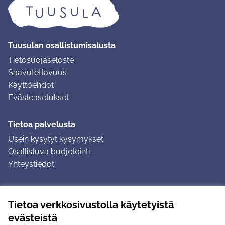
Tuusulan osallistumisalusta
Tietosuojaseloste
Saavutettavuus
Käyttöehdot
Evästeasetukset
Tietoa palvelusta
Usein kysytyt kysymykset
Osallistuva budjetointi
Yhteystiedot
Ohjeet
Tietoa verkkosivustolla käytetyistä
Ohjeet kirjautumiseen
evästeistä
Ohjeet kommentin jättämiseen