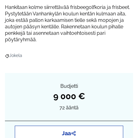
Hankitaan kolme siirrettävää frisbeegolfkoria ja frisbeet.
Pystytetään Vanhankylän koulun kentän kulmaan aita,
joka estää pallon karkaamisen tielle sekä mopojen ja
autojen pääsyn kentälle. Rakennetaan koulun pihalle
penkkejä tai asennetaan vaihtoehtoisesti pari
pöytäryhmää.
Jokela
Rajaa tulokset aihepiirin mukaan: Jokela
Budjetti
9 000 €
72
ääntä
Jaa