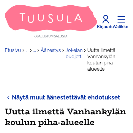
Kirjaudu
Valikko
OSALLISTUMISALUSTA
Etusivu
...
...
Äänestys
Jokelan
Uutta ilmettä
budjetti
Vanhankylän
koulun piha-
alueelle
Näytä muut äänestettävät ehdotukset
Uutta ilmettä Vanhankylän
koulun piha-alueelle