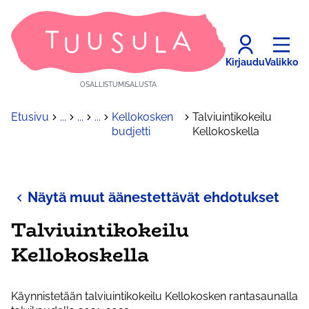
Kirjaudu
Valikko
OSALLISTUMISALUSTA
Etusivu
...
...
...
Kellokosken
Talviuintikokeilu
budjetti
Kellokoskella
Näytä muut äänestettävät ehdotukset
Talviuintikokeilu
Kellokoskella
Käynnistetään talviuintikokeilu Kellokosken rantasaunalla