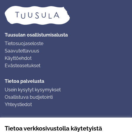
Tuusulan osallistumisalusta
Tietosuojaseloste
Saavutettavuus
Käyttöehdot
Evästeasetukset
Tietoa palvelusta
Usein kysytyt kysymykset
Osallistuva budjetointi
Yhteystiedot
Ohjeet
Tietoa verkkosivustolla käytetyistä
Ohjeet kirjautumiseen