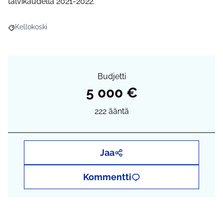
talvikaudella 2021-2022.
Kellokoski
Rajaa tulokset aihepiirin mukaan: Kellokoski
Budjetti
5 000 €
222
ääntä
Jaa
Kommentti