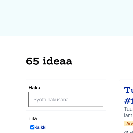
65 ideaa
T
Haku
#
Tuus
lam
Tila
Arv
Kaikki
E