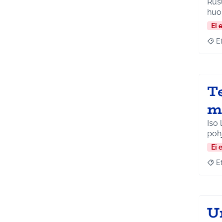
Rusu
huo
Ei 
E
Raja
T
m
Iso 
pohj
Ei 
E
Raja
U