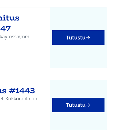
mitus
447
 käytössä(mm.
Tutustu
tukset
us #1443
 on
Tutustu
tukset