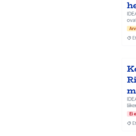
h
IDE
ova
Arv
E
Raja
K
Ri
m
IDE
liik
Ei 
E
Raja