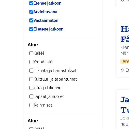
Raja
Etenee jatkoon
Arvioitavana
Vastaamaton
H
Ei etene jatkoon
F
Alue
Klem
När
Kaikki
Arv
Ympäristö
E
Liikunta ja harrastukset
Raja
Kulttuuri ja tapahtumat
Infra ja liikenne
Ja
Lapset ja nuoret
Ikäihmiset
T
Joki
Alue
halu