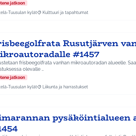
etene jatkoon
telä-Tuusulan kylät
Kulttuuri ja tapahtumat
a tulokset aihepiirin mukaan: Etelä-Tuusulan kylät
Rajaa tulokset teeman mukaan: Kulttuuri ja tapa
risbeegolfrata Rusutjärven va
ikroautoradalle #1457
stetaan frisbeegolfrata vanhan mikroautoradan alueelle. Saadaan kunnan
stuksessa olevalle …
etene jatkoon
telä-Tuusulan kylät
Liikunta ja harrastukset
a tulokset aihepiirin mukaan: Etelä-Tuusulan kylät
Rajaa tulokset teeman mukaan: Liikunta ja harras
imarannan pysäköintialueen a
1454