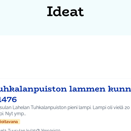
Ideat
uhkalanpuiston lammen kunn
1476
ulan Lahelan Tuhkalanpuiston pieni lampi. Lampi oli vielä 20 
pi. Nyt ymp…
ioitavana
telä-Tuusulan kylät
Ympäristö