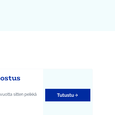
ostus
vuotta sitten pelkkä
Tutustu