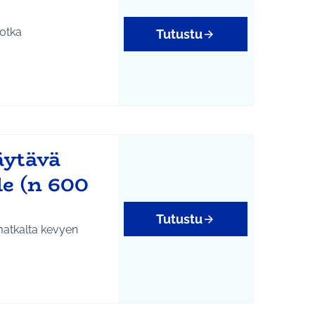
otka
Tutustu
tukset
äytävä
le (n 600
Tutustu
matkalta kevyen