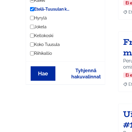
Kaikki
Ei 
Etelä-Tuusulan kylät
E
Raja
Hyrylä
Jokela
Kellokoski
F
Koko Tuusula
m
Riihikallio
Peru
omi
Tyhjennä
Hae
Ei 
hakuvalinnat
E
Raja
U
#