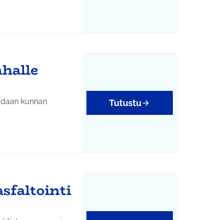
htumat
nhalle
Tutustu
tukset
sfaltointi