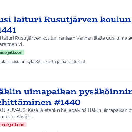
usi laituri Rusutjärven koulu
1441
turi Rusutjärven koulun rantaan Vanhan tilalle uusi uimalauturi parantamaan
arannan vi…
nee jatkoon
telä-Tuusulan kylät
Liikunta ja harrastukset
a tulokset aihepiirin mukaan: Etelä-Tuusulan kylät
Rajaa tulokset teeman mukaan: Liikunta ja harras
äklin uimapaikan pysäköinni
ehittäminen #1440
AN KUVAUS: Kesällä etenkin hellepäivinä Häklin uimapaikan p
tämätön. Kävijät …
etene jatkoon