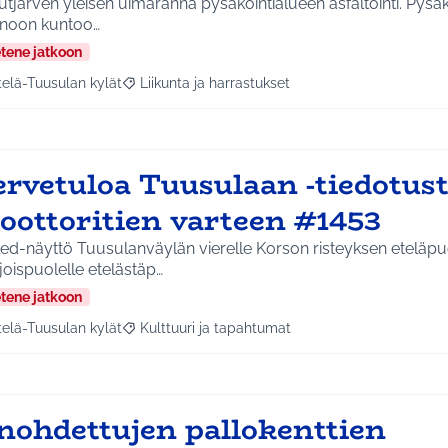
tjärven yleisen uimaranna pysäköintialueen asfaltointi. Pysä
noon kuntoo…
etene jatkoon
telä-Tuusulan kylät
Liikunta ja harrastukset
a tulokset aihepiirin mukaan: Etelä-Tuusulan kylät
Rajaa tulokset teeman mukaan: Liikunta ja harras
ervetuloa Tuusulaan -tiedotus
oottoritien varteen #1453
led-näyttö Tuusulanväylän vierelle Korson risteyksen eteläpuo
oispuolelle etelästäp…
etene jatkoon
telä-Tuusulan kylät
Kulttuuri ja tapahtumat
a tulokset aihepiirin mukaan: Etelä-Tuusulan kylät
Rajaa tulokset teeman mukaan: Kulttuuri ja tapa
nohdettujen pallokenttien