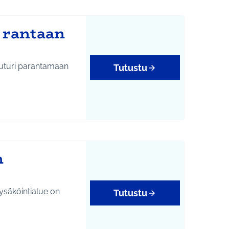
n rantaan
Tutustu
tukset
n
ysäköintialue on
Tutustu