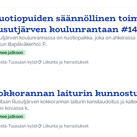
uotiopuiden säännöllinen toi
usutjärven koulunrantaan #1
utjärven koulunrannassa on nuotiopaikka, joka on ahkerassa
un iltapäiväkerho). P…
nee jatkoon
telä-Tuusulan kylät
Liikunta ja harrastukset
a tulokset aihepiirin mukaan: Etelä-Tuusulan kylät
Rajaa tulokset teeman mukaan: Liikunta ja harras
okkorannan laiturin kunnost
taan Rusutjärven kokkorannan laiturin kansilaudoitus ja kaiteet. Kokkoranta
s kovassa k…
nee jatkoon
telä-Tuusulan kylät
Liikunta ja harrastukset
a tulokset aihepiirin mukaan: Etelä-Tuusulan kylät
Rajaa tulokset teeman mukaan: Liikunta ja harras