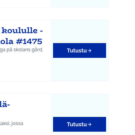
oululle -
kola #1475
nga på skolans gård.
Tutustu
lä-
laksi, jossa
Tutustu