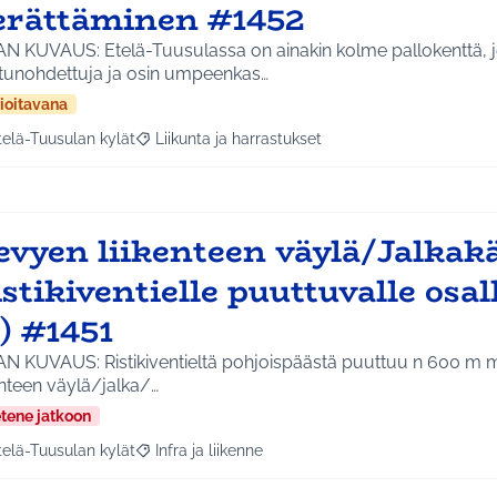
erättäminen #1452
AN KUVAUS: Etelä-Tuusulassa on ainakin kolme pallokenttä, j
tunohdettuja ja osin umpeenkas…
ioitavana
telä-Tuusulan kylät
Liikunta ja harrastukset
a tulokset aihepiirin mukaan: Etelä-Tuusulan kylät
Rajaa tulokset teeman mukaan: Liikunta ja harras
evyen liikenteen väylä/Jalkak
stikiventielle puuttuvalle osal
) #1451
AN KUVAUS: Ristikiventieltä pohjoispäästä puuttuu n 600 m 
enteen väylä/jalka/…
etene jatkoon
telä-Tuusulan kylät
Infra ja liikenne
a tulokset aihepiirin mukaan: Etelä-Tuusulan kylät
Rajaa tulokset teeman mukaan: Infra ja liikenne