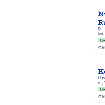
N
R
Rus
koul
Ete
E
Raja
K
Uusi
myö
Ete
E
Raja