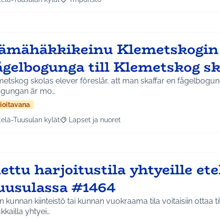
a tulokset aihepiirin mukaan: Etelä-Tuusulan kylät
Rajaa tulokset teeman mukaan: Ympäristö
ämähäkkikeinu Klemetskogin k
ågelbogunga till Klemetskog s
etskog skolas elever föreslår, att man skaffar en fågelbogu
 gungan är mo…
ioitavana
telä-Tuusulan kylät
Lapset ja nuoret
a tulokset aihepiirin mukaan: Etelä-Tuusulan kylät
Rajaa tulokset teeman mukaan: Lapset ja nuoret
ettu harjoitustila yhtyeille ete
uusulassa #1464
n kunnan kiinteistö tai kunnan vuokraama tila voitaisiin ottaa ti
kkailla yhtyei…