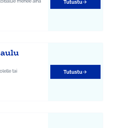
köitialue menee aina
Tutustu
tukset
taulu
lelle tai
Tutustu
htumat