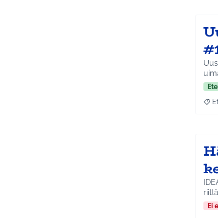
U
#
Uusi lai
uim
Ete
E
Raja
H
k
IDE
riit
Ei 