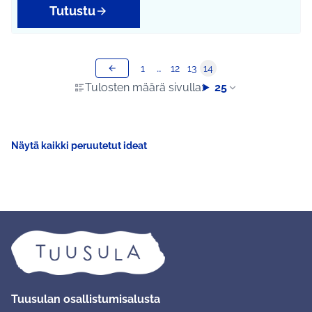
Tutustu
1
…
12
13
14
Tulosten määrä sivulla:
25
Näytä kaikki peruutetut ideat
Tuusulan osallistumisalusta