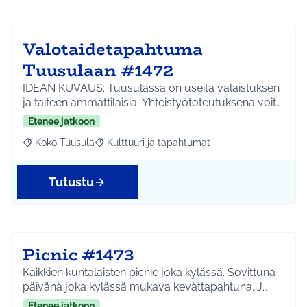
Valotaidetapahtuma
Tuusulaan #1472
IDEAN KUVAUS: Tuusulassa on useita valaistuksen
ja taiteen ammattilaisia. Yhteistyötoteutuksena voit…
Etenee jatkoon
Koko Tuusula
Kulttuuri ja tapahtumat
Rajaa tulokset aihepiirin mukaan: Koko Tuusula
Rajaa tulokset teeman mukaan: Kulttuuri ja ta
Tutustu
Picnic #1473
Kaikkien kuntalaisten picnic joka kylässä. Sovittuna
päivänä joka kylässä mukava kevättapahtuna. J…
Etenee jatkoon