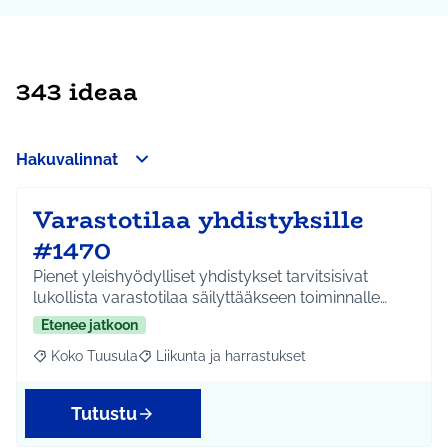
343 ideaa
Hakuvalinnat
Varastotilaa yhdistyksille
#1470
Pienet yleishyödylliset yhdistykset tarvitsisivat
lukollista varastotilaa säilyttääkseen toiminnalle…
Etenee jatkoon
Koko Tuusula
Liikunta ja harrastukset
Rajaa tulokset aihepiirin mukaan: Koko Tuusula
Rajaa tulokset teeman mukaan: Liikunta ja harr
Tutustu