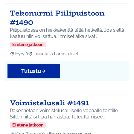
Tekonurmi Piilipuistoon
#1490
Piilipuistossa on hiekkakenttä tällä hetkellä. Jos siellä
kaatuu niin voi sattua. Ihmiset alkaisivat…
Ei etene jatkoon
Hyrylä
Liikunta ja harrastukset
Rajaa tulokset aihepiirin mukaan: Hyrylä
Rajaa tulokset teeman mukaan: Liikunta ja harrastuks
Tutustu
Voimistelusali #1491
Rakennetaan voimistelusali isolle vapaalle tontille.
Sitten riittäisi tilaa harrastaa. Toteuttamisee…
Ei etene jatkoon