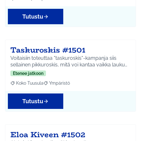
Rajaa tulokset aihepiirin mukaan: Jokela
Rajaa tulokset teeman mukaan: Ympäristö
Tutustu
Taskuroskis #1501
Voitaisiin toteuttaa "taskuroskis"-kampanja siis
sellainen pikkuroskis, mitä voi kantaa vaikka lauku…
Etenee jatkoon
Koko Tuusula
Ympäristö
Rajaa tulokset aihepiirin mukaan: Koko Tuusula
Rajaa tulokset teeman mukaan: Ympäristö
Tutustu
Eloa Kiveen #1502