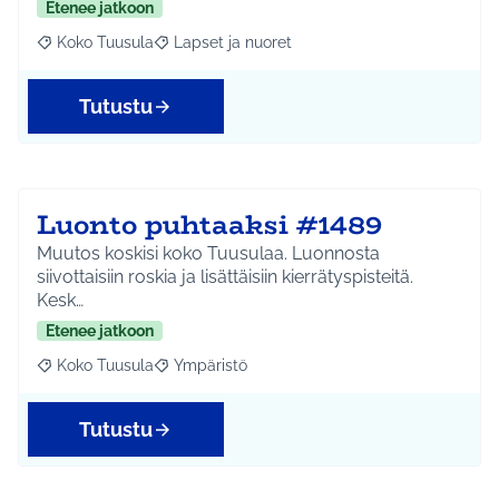
Etenee jatkoon
Koko Tuusula
Lapset ja nuoret
Rajaa tulokset aihepiirin mukaan: Koko Tuusula
Rajaa tulokset teeman mukaan: Lapset ja nuor
Tutustu
Luonto puhtaaksi #1489
Muutos koskisi koko Tuusulaa. Luonnosta
siivottaisiin roskia ja lisättäisiin kierrätyspisteitä.
Kesk…
Etenee jatkoon
Koko Tuusula
Ympäristö
Rajaa tulokset aihepiirin mukaan: Koko Tuusula
Rajaa tulokset teeman mukaan: Ympäristö
Tutustu