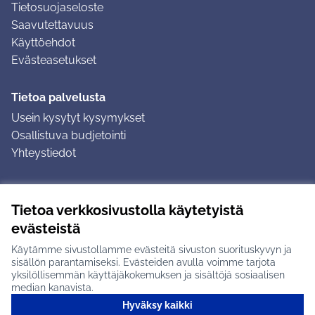
Tietosuojaseloste
Saavutettavuus
Käyttöehdot
Evästeasetukset
Tietoa palvelusta
Usein kysytyt kysymykset
Osallistuva budjetointi
Yhteystiedot
Ohjeet
Tietoa verkkosivustolla käytetyistä
Ohjeet kirjautumiseen
evästeistä
Ohjeet kommentin jättämiseen
Käytämme sivustollamme evästeitä sivuston suorituskyvyn ja
sisällön parantamiseksi. Evästeiden avulla voimme tarjota
yksilöllisemmän käyttäjäkokemuksen ja sisältöjä sosiaalisen
median kanavista.
Hyväksy kaikki
Tuusulan osallistumisalusta X-palvelussa
Tuusula