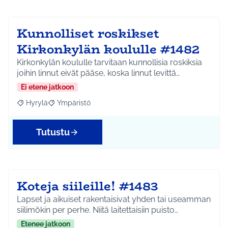
Kunnolliset roskikset
Kirkonkylän koululle #1482
Kirkonkylän koululle tarvitaan kunnollisia roskiksia
joihin linnut eivät pääse, koska linnut levittä…
Ei etene jatkoon
Hyrylä
Ympäristö
Rajaa tulokset aihepiirin mukaan: Hyrylä
Rajaa tulokset teeman mukaan: Ympäristö
Tutustu
Koteja siileille! #1483
Lapset ja aikuiset rakentaisivat yhden tai useamman
siilimökin per perhe. Niitä laitettaisiin puisto…
Etenee jatkoon