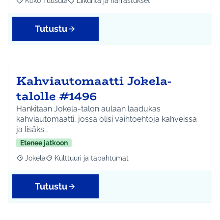
Koko Tuusula
Liikunta ja harrastukset
Rajaa tulokset aihepiirin mukaan: Koko Tuusula
Rajaa tulokset teeman mukaan: Liikunta ja harr
Tutustu
Kahviautomaatti Jokela-
talolle #1496
Hankitaan Jokela-talon aulaan laadukas
kahviautomaatti, jossa olisi vaihtoehtoja kahveissa
ja lisäks…
Etenee jatkoon
Jokela
Kulttuuri ja tapahtumat
Rajaa tulokset aihepiirin mukaan: Jokela
Rajaa tulokset teeman mukaan: Kulttuuri ja tapahtum
Tutustu