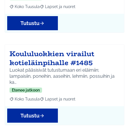
Koko Tuusula
Lapset ja nuoret
Rajaa tulokset aihepiirin mukaan: Koko Tuusula
Rajaa tulokset teeman mukaan: Lapset ja nuor
Tutustu
Koululuokkien virailut
kotieläinpihalle #1485
Luokat pääsisivät tutustumaan eri eläimiin;
lampaisiin, poneihin, aaseihin, lehmiin, possuihin ja
ka…
Etenee jatkoon
Koko Tuusula
Lapset ja nuoret
Rajaa tulokset aihepiirin mukaan: Koko Tuusula
Rajaa tulokset teeman mukaan: Lapset ja nuor
Tutustu