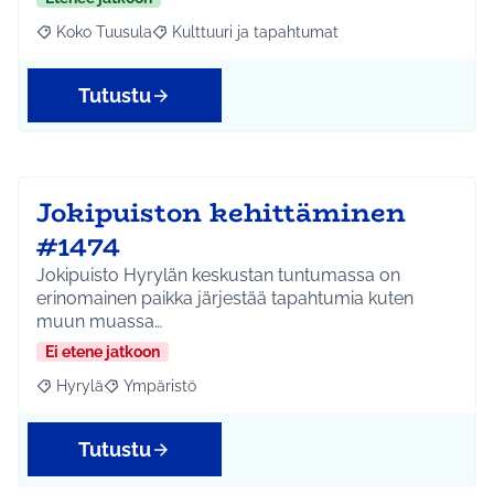
Koko Tuusula
Kulttuuri ja tapahtumat
Rajaa tulokset aihepiirin mukaan: Koko Tuusula
Rajaa tulokset teeman mukaan: Kulttuuri ja ta
Tutustu
Jokipuiston kehittäminen
#1474
Jokipuisto Hyrylän keskustan tuntumassa on
erinomainen paikka järjestää tapahtumia kuten
muun muassa…
Ei etene jatkoon
Hyrylä
Ympäristö
Rajaa tulokset aihepiirin mukaan: Hyrylä
Rajaa tulokset teeman mukaan: Ympäristö
Tutustu