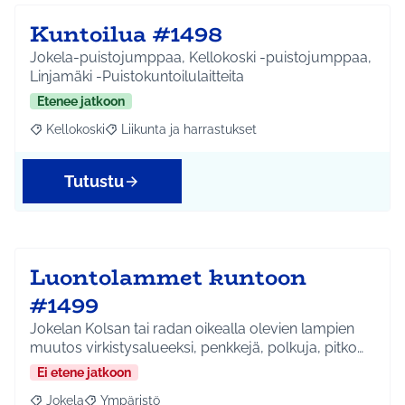
Kuntoilua #1498
Jokela-puistojumppaa, Kellokoski -puistojumppaa,
Linjamäki -Puistokuntoilulaitteita
Etenee jatkoon
Kellokoski
Liikunta ja harrastukset
Rajaa tulokset aihepiirin mukaan: Kellokoski
Rajaa tulokset teeman mukaan: Liikunta ja harrast
Tutustu
Luontolammet kuntoon
#1499
Jokelan Kolsan tai radan oikealla olevien lampien
muutos virkistysalueeksi, penkkejä, polkuja, pitko…
Ei etene jatkoon
Jokela
Ympäristö