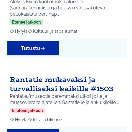
Aleksis Kiven kuolinmökin alueella
(saunarakennuksen ja huussin välissä) oleva
peltokaistale perunap…
Etenee jatkoon
Hyrylä
Kulttuuri ja tapahtumat
Rajaa tulokset aihepiirin mukaan: Hyrylä
Rajaa tulokset teeman mukaan: Kulttuuri ja tapahtum
Tutustu
Rantatie mukavaksi ja
turvalliseksi kaikille #1503
Rantatie/museotie paremmaksi ulkoilijoille ja
museovieraita ajatellen. Rantatielle jalankulkijoille …
Ei etene jatkoon
Hyrylä
Infra ja liikenne
Rajaa tulokset aihepiirin mukaan: Hyrylä
Rajaa tulokset teeman mukaan: Infra ja liikenne