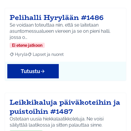
Pelihalli Hyrylään #1486
Se voidaan toteuttaa niin, että se laitetaan
asuntomessualueen viereen ja se on pieni halli,
jossa o…
Ei etene jatkoon
Hyrylä
Lapset ja nuoret
Rajaa tulokset aihepiirin mukaan: Hyrylä
Rajaa tulokset teeman mukaan: Lapset ja nuoret
Tutustu
Leikkikaluja päiväkoteihin ja
puistoihin #1487
Ostetaan uusia hiekkalaatikkoleluja. Ne voisi
säilyttää laatikossa ja sitten palauttaa sinne.